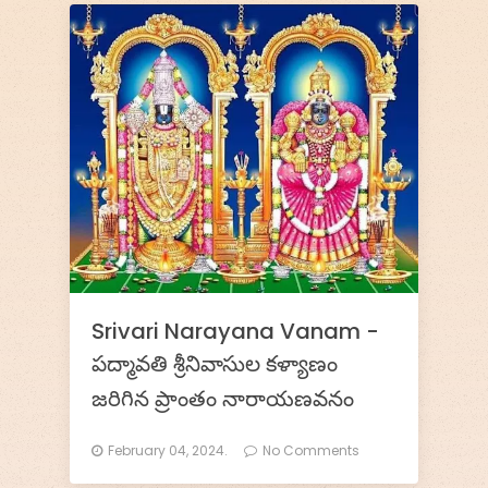
o
T
i
r
u
m
a
l
Srivari Narayana Vanam -
a
పద్మావతి శ్రీనివాసుల కళ్యాణం
H
జరిగిన ప్రాంతం నారాయణవనం
i
February 04, 2024.
No Comments
l