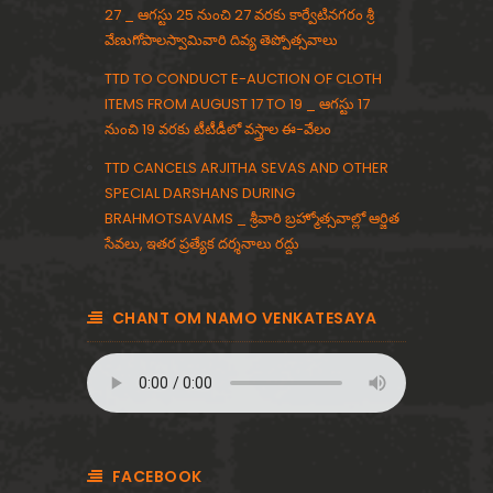
27 _ ఆగస్టు 25 నుంచి 27 వరకు కార్వేటినగరం శ్రీ
a
వేణుగోపాలస్వామివారి దివ్య తెప్పోత్సవాలు
ॐ
TTD TO CONDUCT E-AUCTION OF CLOTH
ITEMS FROM AUGUST 17 TO 19 _ ఆగస్టు 17
నుంచి 19 వరకు టీటీడీలో వస్త్రాల ఈ-వేలం
TTD CANCELS ARJITHA SEVAS AND OTHER
SPECIAL DARSHANS DURING
BRAHMOTSAVAMS _ శ్రీవారి బ్రహ్మోత్సవాల్లో ఆర్జిత
సేవలు, ఇతర ప్రత్యేక దర్శనాలు రద్దు
CHANT OM NAMO VENKATESAYA
FACEBOOK