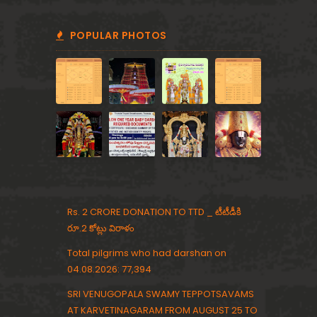
o
v
POPULAR PHOTOS
i
n
d
a
G
o
Rs. 2 CRORE DONATION TO TTD _ టీటీడీకి
v
రూ.2 కోట్లు విరాళం
i
Total pilgrims who had darshan on
04.08.2026: 77,394
n
SRI VENUGOPALA SWAMY TEPPOTSAVAMS
d
AT KARVETINAGARAM FROM AUGUST 25 TO