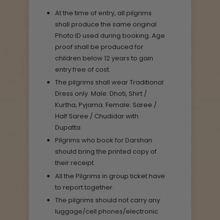
At the time of entry, all pilgrims
shall produce the same original
Photo ID used during booking. Age
proof shall be produced for
children below 12 years to gain
entry free of cost.
The pilgrims shall wear Traditional
Dress only. Male: Dhoti, Shirt /
Kurtha, Pyjama. Female: Saree /
Half Saree / Chudidar with
Dupatta.
Pilgrims who book for Darshan
should bring the printed copy of
their receipt.
All the Pilgrims in group ticket have
to report together.
The pilgrims should not carry any
luggage/cell phones/electronic