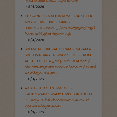
నుంచి 19 వరకు టీటీడీలో వస్త్రాల ఈ-వేలం
- 8/4/2026
TTD CANCELS ARJITHA SEVAS AND OTHER
SPECIAL DARSHANS DURING
BRAHMOTSAVAMS _ శ్రీవారి బ్రహ్మోత్సవాల్లో ఆర్జిత
సేవలు, ఇతర ప్రత్యేక దర్శనాలు రద్దు
- 8/4/2026
SRI ANDAL THIRUVADIPURAM UTSAVAM AT
SRI GOVINDARAJA SWAMY TEMPLE FROM
AUGUST 5 TO 14 _ ఆగస్టు 5 నుంచి 14 వరకు శ్రీ
గోవిందరాజస్వామివారి ఆలయంలో వైభవంగా శ్రీ ఆండాళ్
తిరువడిపురం ఉత్సవాలు
- 8/3/2026
AADI KRITHIKA FESTIVAL AT SRI
KAPILESWARA SWAMY TEMPLE ON AUGUST
7 _ ఆగస్టు 7న శ్రీ కపిలేశ్వరస్వామివారి ఆలయంలో
వైభవంగా ఆడికృత్తిక ఉత్సవం
- 8/3/2026