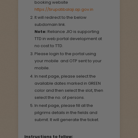
booking website
https://tirupatibalaji.ap.gov.in
It will redirect to the below
subdomain link.
Note:
Reliance JIO is supporting
TTD in web portal development at
no cost to TTD.
Please login to the portal using
your mobile and OTP sent to your
mobile.
In next page, please select the
available dates marked in GREEN
color and then select the slot, then
select the no. of persons.
In next page, please fill all the
pilgrims details in the fields and
submit. It will generate the ticket.
Instructions to follow: