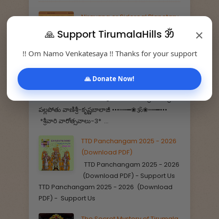
Nirayana or Sidereal Planetary
Positions
×
🙏 Support TirumalaHills ॐ
!! Om Namo Venkatesaya !! Thanks for your support
శ్రీవారి వారోత్సవాలు - 3 - Srivari
Annual Festivals
🙏 Donate Now!
*తిరుమల సర్వస్వం - 14*
•••┉┅━❀🕉️❀┉┅━••• ✍️ శ్రీమతి&శ్రీ
పల్లపోతు వాణిశ్రీ-కృష్ణబాలాజీ •••┉┅━❀🕉️❀┉┅━•••
*శ్రీవారి వారోత్సవాలు-3* ...
TTD Panchangam 2025 - 2026
(Download PDF)
TTD Panchangam 2025 - 2026
(Download PDF) - Support Us
TTD Panchangam 2025 - 2026 (Download
PDF) - Support Us
The Secret Mystery of Tirumala