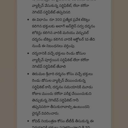
వ్యాక్సిన్ వేసుకున్న సర్టిఫికేట్, లేదా కరోనా
నెగిటివ్ సర్టిఫికేట్ తప్పనిసరి.
ఈ విధానం రూ.300 ప్రత్యేక ప్రవేశ టికెట్లు
కలిగిన భక్తులకు అలాగే ఆన్‌లైన్ సర్వ దర్శనం
టోకెన్లు కలిగిన వారికి మరియు వర్చువల్
దర్శనం టికెట్లు కలిగిన వారికి అక్టోబర్ 1వ తేది
నుండి ఈ నిబంధనలు వర్తింపు.
దర్శనానికి వచ్చే భక్తులు రెండు డోసుల
వ్యాక్సిన్ పూర్తయిన సర్టిఫికెట్ లేదా కరోనా
నెగిటివ్ సర్టిఫికెట్ తేవాలి
తిరుమల శ్రీవారి దర్శనం కోసం వచ్చే భక్తులు
రెండు డోసుల వ్యాక్సిన్ వేయించుకున్న
సర్టిఫికెట్ కానీ, దర్శనం సమయానికి మూడు
రోజుల ముందు కరోనా పరీక్ష చేయించుకుని
తెచ్చుకున్న నెగిటివ్ సర్టిఫికెట్ గానీ
తప్పనిసరిగా తీసుకురావాల్సి ఉంటుందని
చైర్మన్ వివరించారు.
కోవిడ్ నియంత్రణ కోసం టీటీడీ తీసుకున్న ఈ
నిర్ణయానికి భక్తులు సహకరించాలని శ్రీ వైవి