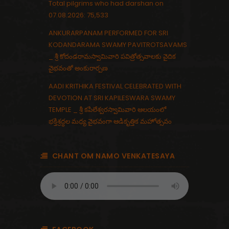
Total pilgrims who had darshan on
07.08.2026: 75,533
ANKURARPANAM PERFORMED FOR SRI
KODANDARAMA SWAMY PAVITROTSAVAMS
_ శ్రీ కోదండరామస్వామివారి పవిత్రోత్సవాలకు వైదిక
వైభవంతో అంకురార్పణ
AADI KRITHIKA FESTIVAL CELEBRATED WITH
DEVOTION AT SRI KAPILESWARA SWAMY
TEMPLE _ శ్రీ కపిలేశ్వరస్వామివారి ఆలయంలో
భక్తిశ్రద్ధల మధ్య వైభవంగా ఆడికృత్తిక మహోత్సవం
CHANT OM NAMO VENKATESAYA