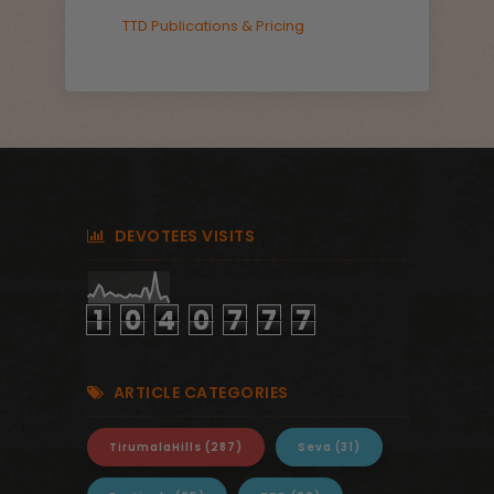
TTD Publications & Pricing
DEVOTEES VISITS
1
0
4
0
7
7
7
ARTICLE CATEGORIES
TirumalaHills
(287)
Seva
(31)