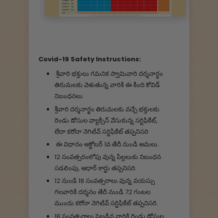
Covid-19 Safety Instructions:
శ్రీవారి భక్తులు గమనిక స్వామివారి దర్శనార్థం
తిరుమలకు వెళుతున్న వారికి ఈ కింది కోవిడ్
నిబంధనలు.
శ్రీవారి దర్శనార్థం తిరుమలకు వచ్చే భక్తులకు
రెండు డోసుల వ్యాక్సిన్ వేసుకున్న సర్టిఫికేట్,
లేదా కరోనా నెగిటివ్ సర్టిఫికేట్ తప్పనిసరి
ఈ విధానం అక్టోబర్ 1వ తేదీ నుండి అమలు.
12 సంవత్సరంలోపు వున్న పిల్లలుకు నిబంధన
సడలింపు, ఆధార్ కార్డు తప్పనిసరి.
12 నుండి 18 సంవత్సరాలు వున్న వయస్సు
గలవారికి దర్శనం తేదీ నుండి 72 గంటల
ముందు కరోనా నెగిటివ్ సర్టిఫికేట్ తప్పనిసరి.
18 సంవత్సరాలు పైబడిన వారికి రెండు డోసుల