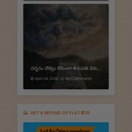
దర్శనం టికెట్లు లేకుండా తిరుపతి వెళుతున్నారా…?
April 29, 2026.
No Comments
GET A REFUND OF FLAT ₹335