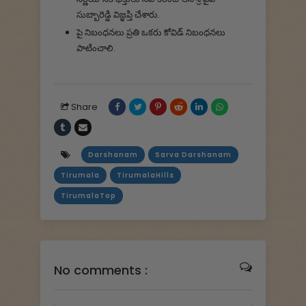
సుబ్బారెడ్డి విజ్ఞప్తి చేశారు.
పై నిబంధనలు ప్రతి ఒకరు కోవిడ్ నిబంధనలు
పాటించాలి.
Share
Darshanam
Sarva Darshanam
Tirumala
TirumalaHills
TirumalaTop
No comments :