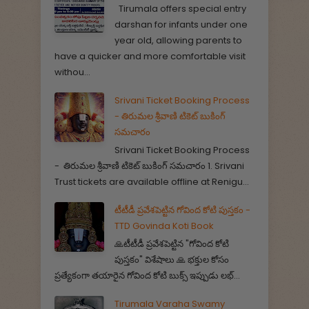
Tirumala offers special entry
darshan for infants under one
year old, allowing parents to
have a quicker and more comfortable visit
withou...
Srivani Ticket Booking Process
- తిరుమల శ్రీవాణి టికెట్ బుకింగ్
సమచారం
Srivani Ticket Booking Process
- తిరుమల శ్రీవాణి టికెట్ బుకింగ్ సమచారం 1. Srivani
Trust tickets are available offline at Renigu...
టీటీడీ ప్రవేశపెట్టిన గోవింద కోటి పుస్తకం -
TTD Govinda Koti Book
🙏టీటీడీ ప్రవేశపెట్టిన "గోవింద కోటి
పుస్తకం" విశేషాలు 🙏 భక్తుల కోసం
ప్రత్యేకంగా తయారైన గోవింద కోటి బుక్స్ ఇప్పుడు లభ్...
Tirumala Varaha Swamy