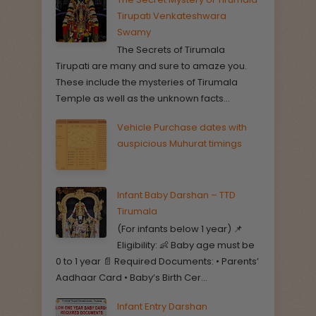
Tirupati Venkateshwara
Swamy
The Secrets of Tirumala
Tirupati are many and sure to amaze you.
These include the mysteries of Tirumala
Temple as well as the unknown facts...
Vehicle Purchase dates with
auspicious Muhurat timings
Infant Baby Darshan – TTD
Tirumala
(For infants below 1 year) 📌
Eligibility: 👶 Baby age must be
0 to 1 year 📄 Required Documents: • Parents’
Aadhaar Card • Baby’s Birth Cer...
Infant Entry Darshan