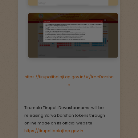
https://tirupatibalaji.ap.gov.in/#/freeDarsha
n
Tirumala Tirupati Devastaanams will be
releasing Sarva Darshan tokens through
online mode on its official website
https://tirupatibalaji.ap.gov.in
.