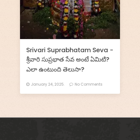
l
s
-
D
Srivari Suprabhatam Seva -
h
శ్రీవారి సుప్రభాత సేవ అంటే ఏమిటి?
a
ఎలా ఉంటుంది తెలుసా?
r
January 24, 2025.
No Comments
m
o
R
a