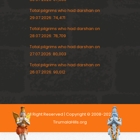
Total pilgrims who had darshan on
29.07.2026: 74,471
Total pilgrims who had darshan on
28.07.2026: 78,709
Total pilgrims who had darshan on
27.07.2026: 80,003
Total pilgrims who had darshan on
26.07.2026: 90,012
All Right Reserved | Copyright © 2008-2021,
TirumalaHills.org