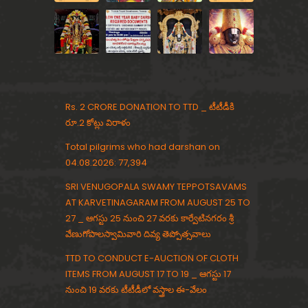
a
ॐ
Rs. 2 CRORE DONATION TO TTD _ టీటీడీకి
రూ.2 కోట్లు విరాళం
Total pilgrims who had darshan on
04.08.2026: 77,394
SRI VENUGOPALA SWAMY TEPPOTSAVAMS
AT KARVETINAGARAM FROM AUGUST 25 TO
27 _ ఆగస్టు 25 నుంచి 27 వరకు కార్వేటినగరం శ్రీ
వేణుగోపాలస్వామివారి దివ్య తెప్పోత్సవాలు
TTD TO CONDUCT E-AUCTION OF CLOTH
ITEMS FROM AUGUST 17 TO 19 _ ఆగస్టు 17
నుంచి 19 వరకు టీటీడీలో వస్త్రాల ఈ-వేలం