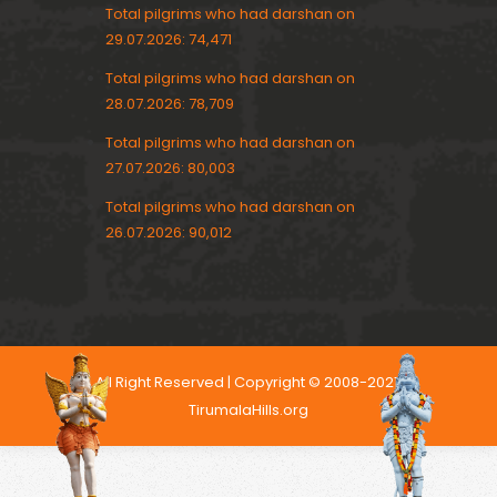
Total pilgrims who had darshan on
29.07.2026: 74,471
Total pilgrims who had darshan on
28.07.2026: 78,709
Total pilgrims who had darshan on
27.07.2026: 80,003
Total pilgrims who had darshan on
26.07.2026: 90,012
All Right Reserved | Copyright © 2008-2021,
TirumalaHills.org