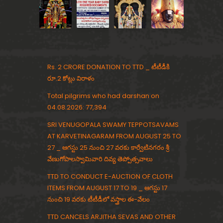
a
ॐ
Rs. 2 CRORE DONATION TO TTD _ టీటీడీకి
రూ.2 కోట్లు విరాళం
Total pilgrims who had darshan on
04.08.2026: 77,394
SRI VENUGOPALA SWAMY TEPPOTSAVAMS
AT KARVETINAGARAM FROM AUGUST 25 TO
27 _ ఆగస్టు 25 నుంచి 27 వరకు కార్వేటినగరం శ్రీ
వేణుగోపాలస్వామివారి దివ్య తెప్పోత్సవాలు
TTD TO CONDUCT E-AUCTION OF CLOTH
ITEMS FROM AUGUST 17 TO 19 _ ఆగస్టు 17
నుంచి 19 వరకు టీటీడీలో వస్త్రాల ఈ-వేలం
TTD CANCELS ARJITHA SEVAS AND OTHER