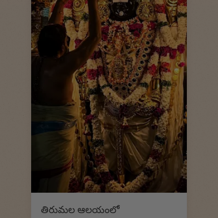
తిరుమల ఆలయంలో