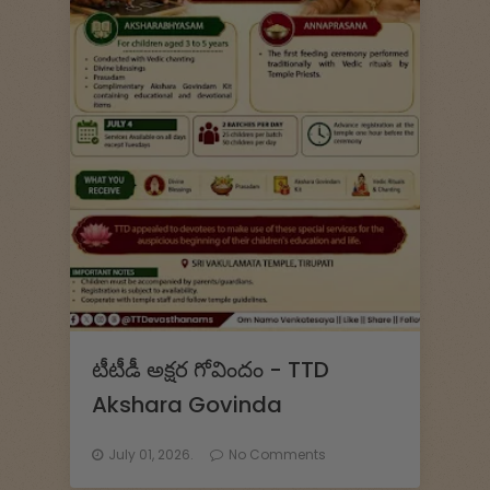
t
a
-
G
o
v
i
n
d
టీటీడీ అక్షర గోవిందం - TTD
Akshara Govinda
a
G
July 01, 2026.
No Comments