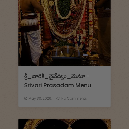
శ్రీ_వారికి_నైవేద్యం_మెనూ -
Srivari Prasadam Menu
May 30, 2026.
No Comments