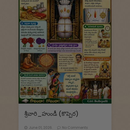
శ్రీవారి_హుండీ (కొప్పెర)
June 01, 2026.
No Comments