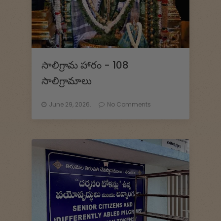
a
ॐ
సాలిగ్రామ హారం - 108
సాలిగ్రామాలు
June 29, 2026.
No Comments