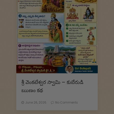
శ్రీ వెంకటేశ్వర స్వామి – కుబేరుడి
ఋణం కథ
June 26, 2026.
No Comments