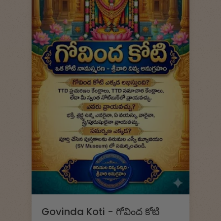
Govinda Koti - గోవింద కోటి