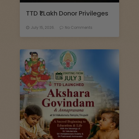
k
s
TTD ₹1 Lakh Donor Privileges
h
July 15, 2026.
No Comments
a
t
i
R
a
k
s
h
i