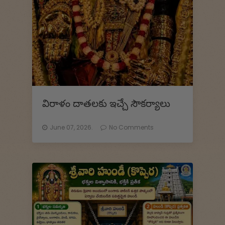
విరాళం దాతలకు ఇచ్చే సౌకర్యాలు
June 07, 2026.
No Comments