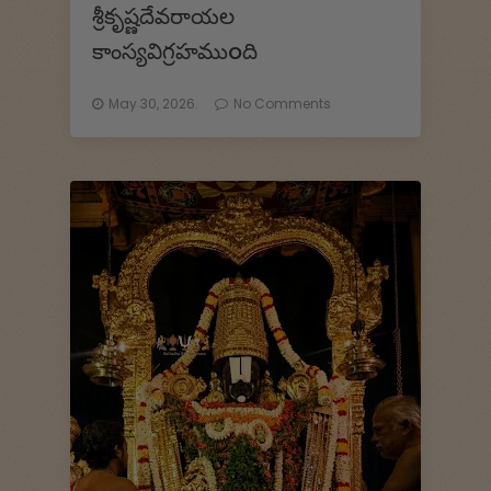
శ్రీకృష్ణదేవరాయల
కాంస్యవిగ్రహముoది
May 30, 2026.
No Comments