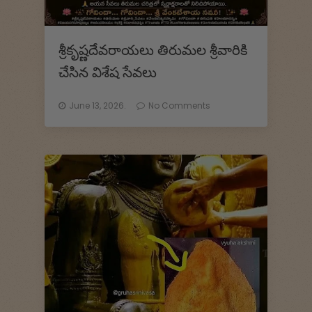
శ్రీకృష్ణదేవరాయలు తిరుమల శ్రీవారికి
చేసిన విశేష సేవలు
June 13, 2026.
No Comments