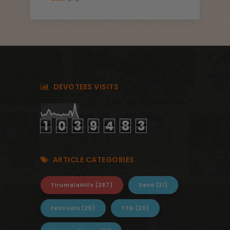
DEVOTEES VISITS
1
0
3
9
4
8
3
ARTICLE CATEGORIES
TirumalaHills
(287)
Seva
(31)
Festivals
(25)
TTD
(20)