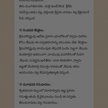
సరిపోయ్ పదభందం .
తిరు మంగళవాచకం .మలై అంటే కొండ .శ్రీదేవి
నివసిస్తుండడం వల్ల ,భక్తులకు శ్రీప్రదం కావడం వల్ల శ్రీశైలమనే
పేరు వచ్చింది.
💠 రెండవది శేషశైలం .
శ్రీమహావిష్ణువు ఆదేశం ప్రకారం భూలోకంలో స్వామి విహారం
కోసం శేషుడు ఈ పర్వతరూపాన్ని ధరించడం చేత శేషశైలం
శ్రీమహావిష్ణువు వాయువుకు శేషునికి పందెం పెట్టగా ,శేషుడు
వెంకటాద్రిని ఆవరించగా ,వాయువు మహావేగంతో వీచగా
,శేషుడు సువర్ణముఖరీతీరం దాకా కదిలిపోగా ,స్వామి
ఆజ్ఞతో వేంకటాద్రి విముక్తం కావడంతో ,శేషుడు తపం
అవరించడం వల్ల శేషపర్వతఖ్యాతి వచ్చింది .
💠 మూడవది గరుడాచలం .
శ్వేతవరాహ కల్పంలో వరాహస్వామి ఆజ్ఞ ప్రకారం
గరుత్మoతుడు శ్రీ వైకుoటము నుండి ఈ పర్వతం
తీసుకురావడం వల్ల గరుడాచలం.