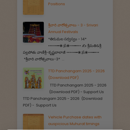
Positions
శ్రీవారి వారోత్సవాలు - 3 - Srivari
Annual Festivals
*తిరుమల సర్వస్వం - 14*
•••┉┅━❀🕉️❀┉┅━••• ✍️ శ్రీమతి&శ్రీ
పల్లపోతు వాణిశ్రీ-కృష్ణబాలాజీ •••┉┅━❀🕉️❀┉┅━•••
*శ్రీవారి వారోత్సవాలు-3* ...
TTD Panchangam 2025 - 2026
(Download PDF)
TTD Panchangam 2025 - 2026
(Download PDF) - Support Us
TTD Panchangam 2025 - 2026 (Download
PDF) - Support Us
Vehicle Purchase dates with
auspicious Muhurat timings