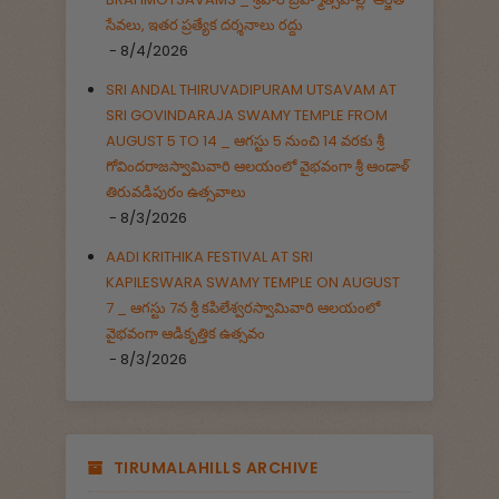
సేవలు, ఇతర ప్రత్యేక దర్శనాలు రద్దు
- 8/4/2026
SRI ANDAL THIRUVADIPURAM UTSAVAM AT
SRI GOVINDARAJA SWAMY TEMPLE FROM
AUGUST 5 TO 14 _ ఆగస్టు 5 నుంచి 14 వరకు శ్రీ
గోవిందరాజస్వామివారి ఆలయంలో వైభవంగా శ్రీ ఆండాళ్
తిరువడిపురం ఉత్సవాలు
- 8/3/2026
AADI KRITHIKA FESTIVAL AT SRI
KAPILESWARA SWAMY TEMPLE ON AUGUST
7 _ ఆగస్టు 7న శ్రీ కపిలేశ్వరస్వామివారి ఆలయంలో
వైభవంగా ఆడికృత్తిక ఉత్సవం
- 8/3/2026
TIRUMALAHILLS ARCHIVE