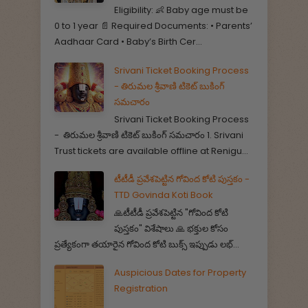
Eligibility: 👶 Baby age must be
0 to 1 year 📄 Required Documents: • Parents’
Aadhaar Card • Baby’s Birth Cer...
Srivani Ticket Booking Process
- తిరుమల శ్రీవాణి టికెట్ బుకింగ్
సమచారం
Srivani Ticket Booking Process
- తిరుమల శ్రీవాణి టికెట్ బుకింగ్ సమచారం 1. Srivani
Trust tickets are available offline at Renigu...
టీటీడీ ప్రవేశపెట్టిన గోవింద కోటి పుస్తకం -
TTD Govinda Koti Book
🙏టీటీడీ ప్రవేశపెట్టిన "గోవింద కోటి
పుస్తకం" విశేషాలు 🙏 భక్తుల కోసం
ప్రత్యేకంగా తయారైన గోవింద కోటి బుక్స్ ఇప్పుడు లభ్...
Auspicious Dates for Property
Registration