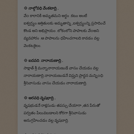
💠 నాల్గోవధి వేంకటాద్రి .
వేo కారానికి అమృతమని అర్ధం .కటం అంటే
ఐశ్వర్ర్యం.ఆశ్రితులకు అమృతాన్ని ,ఐశ్వర్ర్యంన్ని ప్రసాదించే
కొండ అని అభిప్రాయం .లోకంలోని పాపాలకు వేoఅని
వ్యవహారం .ఆ పాపాలను ధహించగాలది కావడం వల్ల
వెంకటశైలం.
💠 ఐదవది నారాయణాద్రి .
సాక్షాత్ శ్రీ మన్నానారాయణుడే వాసం చేయడం వల్ల
నారాయణాద్రి నారాయణుడనే విప్రుని ప్రాద్దన మన్నిoఛి
శ్రీనివాసుడు వాసం చేయడం నారాయణాద్రి.
💠 ఆరవధి వృషభాద్రి .
వృషభుడనే రాక్షసుడు తపస్సు చేయాగా ,తన పేరుతో
పర్వతం పిలువబడాలని కోరగా శ్రీనివాసుడు
అనుగ్రహించడం వల్ల వృషబాద్రి.