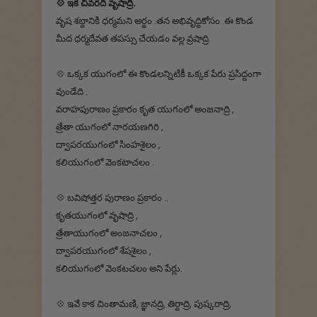
💠 ఇక చివరది వృషాద్రి.
వృష శబ్దానికి ధర్మమని అర్ధం .తన అభివృద్ధికోసం .ఈ కొండ
మీద ధర్మదేవత తపస్సు చేయడం వల్ల వ్రషాద్రి.
💠 ఒక్కక యుగంలో ఈ కొండలన్నిటికీ ఒక్కక పేరు ప్రసిద్దంగా
వుండేది .
వరాహపురాణం ప్రకారం కృత యుగంలో అంజనాద్రి ,
త్రేతా యుగంలో నారయణగిరి ,
ద్వాపరయుగంలో సింహశైలం ,
కలియుగంలో వెంకటాచలం .
💠 బవిషోత్తర పురాణం ప్రకారం ..
కృతయుగంలో వృషాద్రి ,
త్రేతాయుగంలో అంజనాచలం ,
ద్వాపరయుగంలో శేషశైలం ,
కలియుగంలో వెంకటచలం అని పేర్లు.
💠 ఇవే కాక చింతామణి, జ్ఞానద్రి, తిర్దాద్రి, పుష్కరాద్రి,