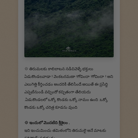
💠 తిరుమలకు కాలిబాటన నడిచివెళ్ళే భక్తులు
ఏడుకొండలవాడా ! వెంకటరమణా !గోవిందా !గోవిందా ! అని
ఎలుగెత్తి కీర్తించడం అందరికి తేలిసిందే.అయితే ఈ ప్రసిద్ది
ఎప్పటినుండి వచ్చిందో కచ్చితంగా తేలియదు
.ఏడుకొండలలో ఒక్కో కొండకు ఒక్కో నామం ఉంది .ఒక్కో
కొండకు ఒక్కో చరిత్ర కూడను వుంది
💠 ఇందులో మొదటిది శ్రీశైలం .
ఇది ఇంచుమించు తమిళంలోని తిరుమలై అనే మాటకు