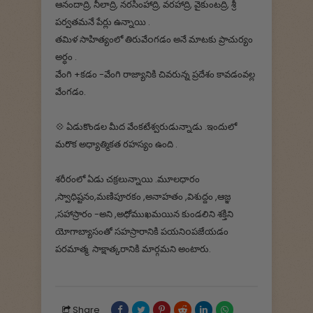
ఆనందాద్రి, నీలాద్రి, నరసింహాద్రి, వరహాద్రి, వైకుంటద్రి, శ్రీ
పర్వతమనే పేర్లు ఉన్నాయి .
తమిళ సాహిత్యంలో తిరువేoగడం అనే మాటకు ప్రాచుర్యం
అర్ధం .
వేంగి +కడం -వేంగి రాజ్యానికి చివరున్న ప్రదేశం కావడంవల్ల
వేంగడం.
💠 ఏడుకొండల మీద వేంకటేశ్వరుడున్నాడు .ఇందులో
మరొక అధ్యాత్మికత రహస్యం ఉంది .
శరీరంలో ఏడు చక్రలున్నాయి .మూలధారం
,స్వాధిష్టనం,మణిపూరకం ,అనాహతం ,విశుద్దం ,ఆజ్ఞ
,సహాస్రారం -అని ,అధోముఖమయిన కుండలిని శక్తిని
యోగాబ్యాసంతో సహస్రారానికి పయనిoపజేయడం
పరమాత్మ సాక్షాత్కరానికి మార్గమని అంటారు.
Share