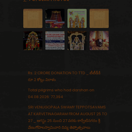
Rs. 2 CRORE DONATION TO TTD _ టీటీడీకి
రూ.2 కోట్లు విరాళం
Total pilgrims who had darshan on
04.08.2026: 77,394
SRI VENUGOPALA SWAMY TEPPOTSAVAMS
AT KARVETINAGARAM FROM AUGUST 25 TO
27 _ ఆగస్టు 25 నుంచి 27 వరకు కార్వేటినగరం శ్రీ
వేణుగోపాలస్వామివారి దివ్య తెప్పోత్సవాలు