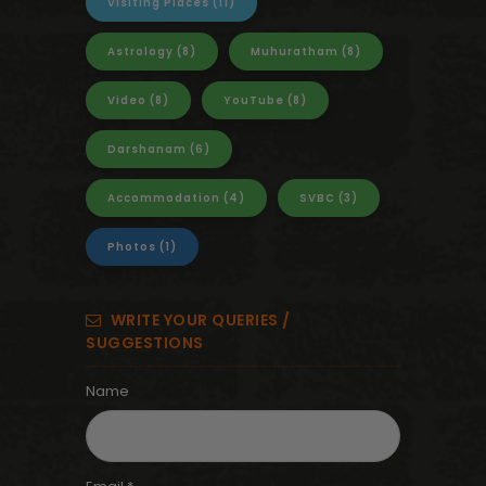
Visiting Places
(11)
Astrology
(8)
Muhuratham
(8)
Video
(8)
YouTube
(8)
Darshanam
(6)
Accommodation
(4)
SVBC
(3)
Photos
(1)
WRITE YOUR QUERIES /
SUGGESTIONS
Name