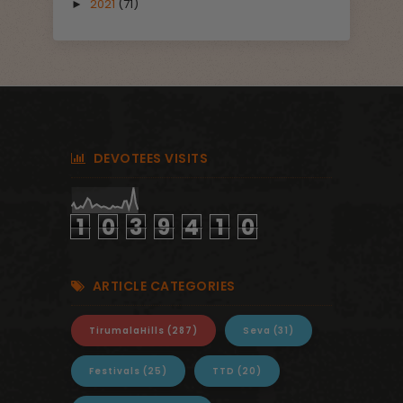
2021
(71)
►
DEVOTEES VISITS
1
0
3
9
4
1
0
ARTICLE CATEGORIES
TirumalaHills
(287)
Seva
(31)
Festivals
(25)
TTD
(20)