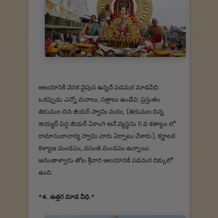
ఆలయానికి వెనక వైపున ఉన్నదే పడమర మాడవీధి.
ఒకప్పుడు ఎన్నో మఠాలు, సత్రాలు ఉండేవి. ప్రస్తుతం
తిరుమల చిన జీయర్ స్వామి మఠం, (తిరుమల చిన్న
జియ్యర్ పెద్ద జీయర్ ఏకాంగి అనే వ్యస్థను 11 వ శతాబ్దం లో
రామానుజాచార్య స్వామి వారు ఏర్పాటు చేశారు), కర్ణాటక
కళ్యాణ మండపం, వసంత మండపం ఉన్నాయి.
అనంతాళ్వారు తోట శ్రీవారి ఆలయానికి పడమర దిక్కులో
ఉంది.
*4. ఉత్తర మాడ వీధి.*