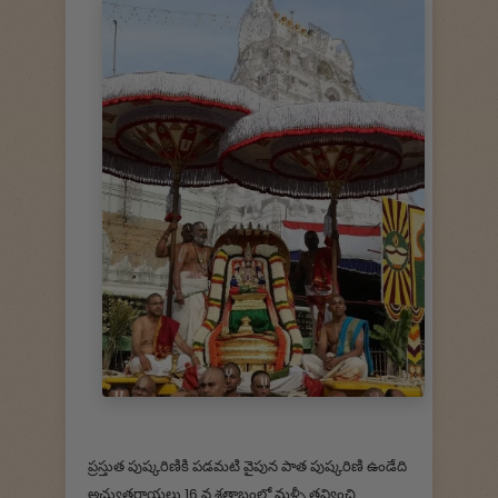
ప్రస్తుత పుష్కరిణికి పడమటి వైపున పాత పుష్కరిణి ఉండేది
అచ్యుతరాయలు 16 వ శతాబ్దంలో మళ్ళీ తవ్వించి