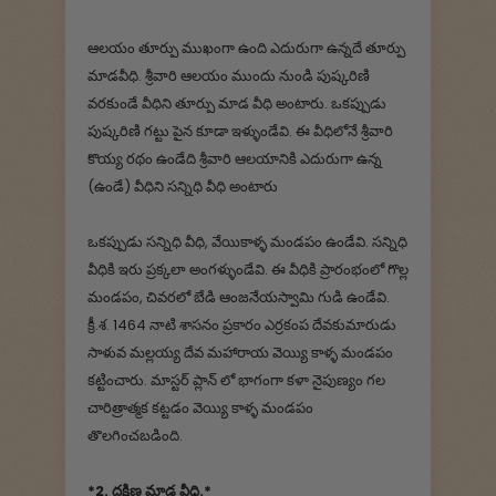
ఆలయం తూర్పు ముఖంగా ఉంది ఎదురుగా ఉన్నదే తూర్పు
మాడవీధి. శ్రీవారి ఆలయం ముందు నుండి పుష్కరిణి
వరకుండే వీధిని తూర్పు మాడ వీధి అంటారు. ఒకప్పుడు
పుష్కరిణి గట్టు పైన కూడా ఇళ్ళుండేవి. ఈ వీధిలోనే శ్రీవారి
కొయ్య రథం ఉండేది శ్రీవారి ఆలయానికి ఎదురుగా ఉన్న
(ఉండే) వీధిని సన్నిధి వీధి అంటారు
ఒకప్పుడు సన్నిధి వీధి, వేయికాళ్ళ మండపం ఉండేవి. సన్నిధి
వీధికి ఇరు ప్రక్కలా అంగళ్ళుండేవి. ఈ వీధికి ప్రారంభంలో గొల్ల
మండపం, చివరలో బేడి ఆంజనేయస్వామి గుడి ఉండేవి.
క్రీ.శ. 1464 నాటి శాసనం ప్రకారం ఎర్రకంప దేవకుమారుడు
సాళువ మల్లయ్య దేవ మహారాయ వెయ్యి కాళ్ళ మండపం
కట్టించారు. మాస్టర్ ప్లాన్ లో భాగంగా కళా నైపుణ్యం గల
చారిత్రాత్మక కట్టడం వెయ్యి కాళ్ళ మండపం
తొలగించబడింది.
*2. దక్షిణ మాడ వీధి.*