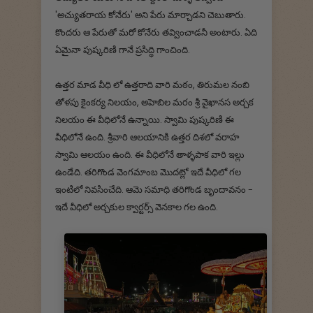
'అచ్యుతరాయ కోనేరు' అని పేరు మార్చాడని చెబుతారు.
కొందరు ఆ పేరుతో మరో కోనేరు తవ్వించాడనీ అంటారు. ఏది
ఏమైనా పుష్కరిణి గానే ప్రసిద్ధి గాంచింది.
ఉత్తర మాడ వీధి లో ఉత్తరాది వారి మఠం, తిరుమల నంబి
తోళపు కైంకర్య నిలయం, అహెబిల మరం శ్రీ వైఖానస అర్చక
నిలయం ఈ వీధిలోనే ఉన్నాయి. స్వామి పుష్కరిణి ఈ
వీధిలోనే ఉంది. శ్రీవారి ఆలయానికి ఉత్తర దిశలో వరాహ
స్వామి ఆలయం ఉంది. ఈ వీధిలోనే తాళ్ళపాక వారి ఇల్లు
ఉండేది. తరిగొండ వెంగమాంబ మొదట్లో ఇదే వీధిలో గల
ఇంటిలో నివసించేది. ఆమె సమాధి తరిగొండ బృందావనం -
ఇదే వీధిలో అర్చకుల క్వార్టర్స్ వెనకాల గల ఉంది.