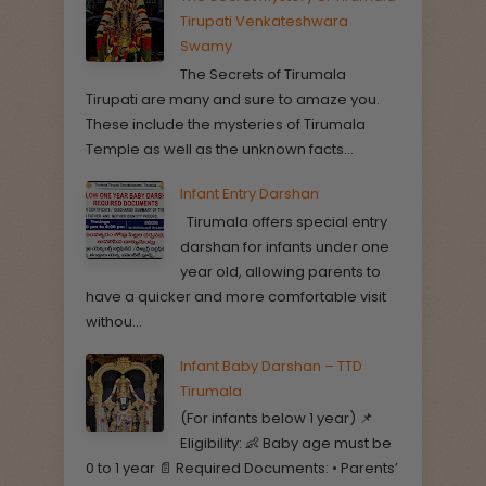
Tirupati Venkateshwara
Swamy
The Secrets of Tirumala
Tirupati are many and sure to amaze you.
These include the mysteries of Tirumala
Temple as well as the unknown facts...
Infant Entry Darshan
Tirumala offers special entry
darshan for infants under one
year old, allowing parents to
have a quicker and more comfortable visit
withou...
Infant Baby Darshan – TTD
Tirumala
(For infants below 1 year) 📌
Eligibility: 👶 Baby age must be
0 to 1 year 📄 Required Documents: • Parents’