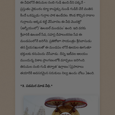
ఈ వీధిలోనే తిరుమల నంబి గుడి ఉంది.దీని పక్కనే -
ప్రస్తుతం వైకుంఠం క్యూ కాంప్లెక్సు నుండి గుడికి చేరే వంతెన
కిందే ఒకప్పుడు గుర్రాల పాక ఉండేదట. కొండ కొచ్చిన రాజుల
గుర్రాలను అక్కడ కట్టి వేసేవారట ఈ వీధి మొదట్లో
(ఆగ్నేయంలో) 'ఊంజల్ మండపం' ఉంది. ఇది వరకు
శ్రీవారికి ఊంజల్ సేవ, సహస్ర దీపాలంకరణ సేవ ఈ
మండపంలోనే జరిగేవి. ప్రతిరోజూ సాయంత్రం శ్రీనివాసుడు
తన ప్రియసఖులతో ఈ మండపం లోనే ఊయల ఊగుతూ
భక్తులకు కనువిందు చేసేవాడు. దీన్ని ఇటీవల ఆలయం
ముందున్న విశాల ప్రాంగణంలోకి మార్చటం జరిగింది.
తిరుమల నంబి గుడి తర్వాత 'ఉగ్రాణం'(ప్రసాదాలు
తయారీకి అవసరమైన సరుకులు నిల్వ ఉంచు చోటు )ఉంది.
*3. పడమర మాడ వీధి.*