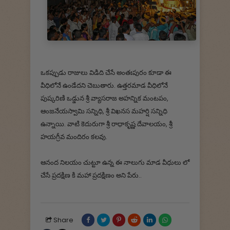
ఒకప్పుడు రాజులు విడిది చేసే అంతఃపురం కూడా ఈ
వీధిలోనే ఉండేదని చెబుతారు. ఉత్తరమాడ వీధిలోనే
పుష్కరిణి ఒడ్డున శ్రీ వ్యాసరాజ అహన్నిక మంటపం,
ఆంజనేయస్వామి సన్నిధి, శ్రీ విఖనస మహర్షి సన్నిధి
ఉన్నాయి. వాటి కెదురుగా శ్రీ రాధాకృష్ణ దేవాలయం, శ్రీ
హయగ్రీవ మందిరం కలవు.
ఆనంద నిలయం చుట్టూ ఉన్న ఈ నాలుగు మాడ వీధులు లో
చేసే ప్రదక్షిణ కి మహా ప్రదక్షిణం అని పేరు..
Share