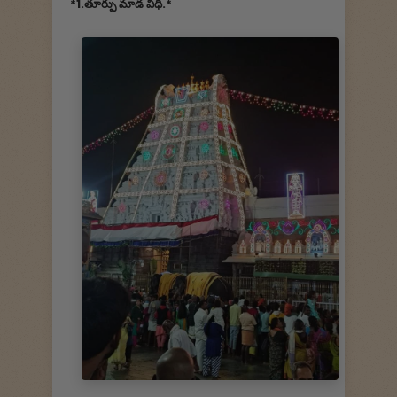
*1.తూర్పు మాడ వీధి.*