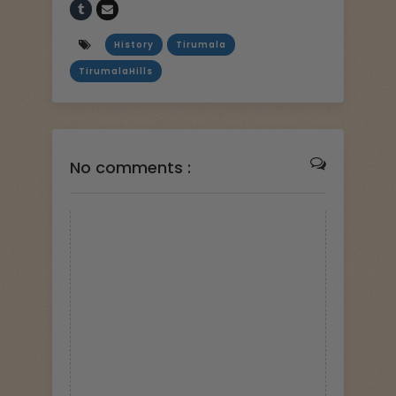
History
Tirumala
TirumalaHills
No comments :