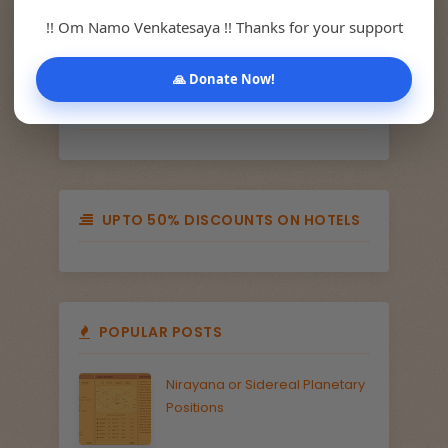
!! Om Namo Venkatesaya !! Thanks for your support
🙏 Donate Now!
EDITOR'S CHOICE
UPTO 50% DISCOUNTS ON HOTELS
POPULAR POSTS
Nirayana or Sidereal Planetary
Positions