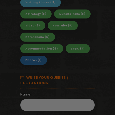
Visiting Places
(11)
Astrology
(8)
Muhuratham
(8)
Video
(8)
YouTube
(8)
Darshanam
(6)
Accommodation
(4)
SVBC
(3)
Photos
(1)
WRITE YOUR QUERIES /
SUGGESTIONS
Name