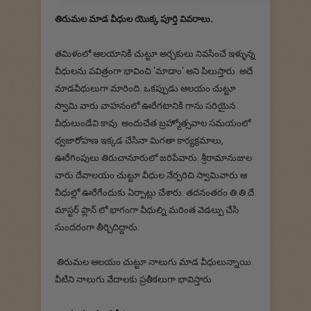
తిరుమల మాడ వీధుల యొక్క పూర్తి వివరాలు.
తమిళంలో ఆలయానికి చుట్టూ అర్చకులు నివసించే ఇళ్ళున్న
వీధులను పవిత్రంగా భావించి 'మాడాం' అని పిలుస్తారు. అదే
మాడవీధులుగా మారింది. ఒకప్పుడు ఆలయం చుట్టూ
స్వామి వారు వాహనంలో ఊరేగటానికి గాను సరియైన
వీధులుండేవి కావు. అందుచేత బ్రహ్మోత్సవాల సమయంలో
ధ్వజారోహణ ఇక్కడ చేసినా మిగతా కార్యక్రమాలు,
ఊరేగింపులు తిరుచానూరులో జరిపేవారు. శ్రీరామానుజుల
వారు దేవాలయం చుట్టూ వీధుల నేర్పరిచి స్వామివారు ఆ
వీధుల్లో ఊరేగేందుకు ఏర్పాట్లు చేశారు. తదనంతరం తి.తి.దే.
మాస్టర్ ప్లాన్ లో భాగంగా వీధుల్ని మరింత వెడల్పు చేసి
సుందరంగా తీర్చిదిద్దారు.
తిరుమల ఆలయం చుట్టూ నాలుగు మాడ వీధులున్నాయి.
వీటిని నాలుగు వేదాలకు ప్రతీకలుగా భావిస్తారు