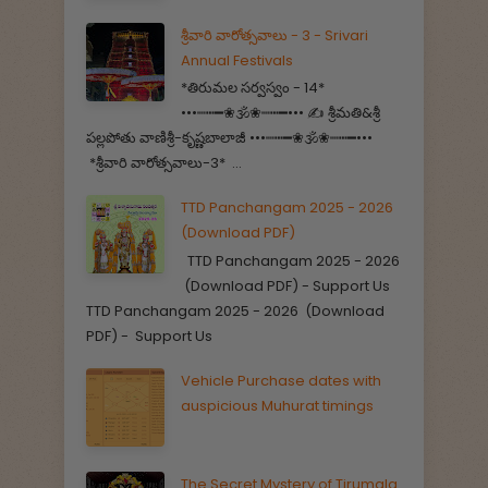
శ్రీవారి వారోత్సవాలు - 3 - Srivari
Annual Festivals
*తిరుమల సర్వస్వం - 14*
•••┉┅━❀🕉️❀┉┅━••• ✍️ శ్రీమతి&శ్రీ
పల్లపోతు వాణిశ్రీ-కృష్ణబాలాజీ •••┉┅━❀🕉️❀┉┅━•••
*శ్రీవారి వారోత్సవాలు-3* ...
TTD Panchangam 2025 - 2026
(Download PDF)
TTD Panchangam 2025 - 2026
(Download PDF) - Support Us
TTD Panchangam 2025 - 2026 (Download
PDF) - Support Us
Vehicle Purchase dates with
auspicious Muhurat timings
The Secret Mystery of Tirumala