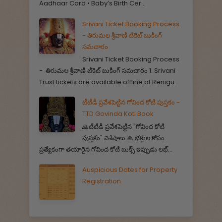
Aadhaar Card • Baby’s Birth Cer...
Srivani Ticket Booking Process
- తిరుమల శ్రీవాణి టికెట్ బుకింగ్
సమచారం
Srivani Ticket Booking Process
- తిరుమల శ్రీవాణి టికెట్ బుకింగ్ సమచారం 1. Srivani
Trust tickets are available offline at Renigu...
టీటీడీ ప్రవేశపెట్టిన గోవింద కోటి పుస్తకం -
TTD Govinda Koti Book
🙏టీటీడీ ప్రవేశపెట్టిన "గోవింద కోటి
పుస్తకం" విశేషాలు 🙏 భక్తుల కోసం
ప్రత్యేకంగా తయారైన గోవింద కోటి బుక్స్ ఇప్పుడు లభ్...
Auspicious Dates for Property
Registration