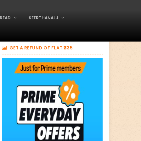
READ
KEERTHANALU
GET A REFUND OF FLAT ₹335