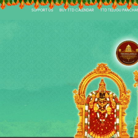
SUPPORT US
BUY TTD CALENDAR
TTD TELUGU PANCH
P
a
g
e
s