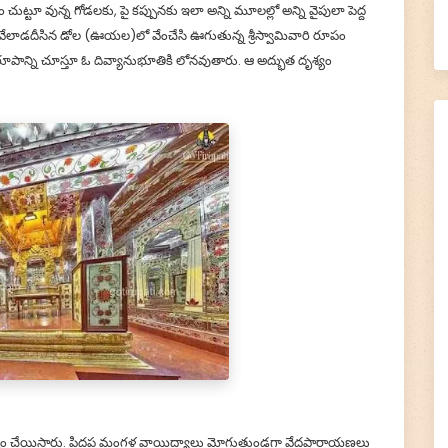
ట్టూ వున్న గోడలకు, పై కప్పునకు ఇలా అన్ని మూలల్లో అన్ని వైపులా పెద్ద
 వేలాడదీసిన డోల (ఊయల)లో వేంచేసి ఊగుతున్న శ్రీస్వామివారి రూపం
ిశ్వరూపాన్ని చూస్తూ ఓ దివ్యానుభూతికి లోనవుతారు. ఆ అద్భుత దృశ్యం
కల్పం చేయిస్తారు. పిదప మంగళ వాయిద్యాలు మోగుతుండగా వేదపారాయణలు