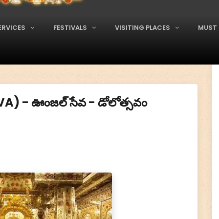
ERVICES
FESTIVALS
VISITING PLACES
MUST 
 - ఊంజల్ సేవ - డోలోత్సవం