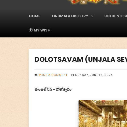
A
d
s
HOME
TIRUMALA HISTORY
BOOKING S
M
a
i
ॐ MY WISH
n
M
e
n
DOLOTSAVAM (UNJALA SEVA)
u
POST A COMMENT
SUNDAY, JUNE 16, 2024
ఊంజల్ సేవ - డోలోత్సవం