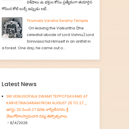
విశేషాలు 🙏 భక్తుల కోసం ప్రత్యేకంగా తయారైన
గోవింద కోటి బుక్స్ ఇప్పుడు లభ్...
Tirumala Varaha Swamy Temple
On leaving the Vaikuntha (the
celestial abode of Lord Vishnu) Lord
Srinivasa hid Himself in an anthill in
a forest. One day, he came out o...
Latest News
SRI VENUGOPALA SWAMY TEPPOTSAVAMS AT
KARVETINAGARAM FROM AUGUST 25 TO 27 _
ఆగస్టు 25 నుంచి 27 వరకు కార్వేటినగరం శ్రీ
వేణుగోపాలస్వామివారి దివ్య తెప్పోత్సవాలు
- 8/4/2026