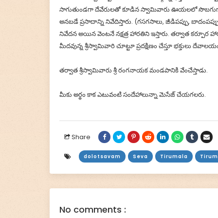
సాగుతుండగా దేవేరులతో కూడిన స్వామివారు ఊయలలో సొబగుగా ఊ
అనబడే ప్రసాదాన్ని నివేదిస్తారు. (గసగసాలు, జీడిపప్పు, బాదంపప
నివేదన అయిన వెంటనే నక్షత్ర హారతిని ఇస్తారు. తర్వాత కర్పూర హార
మీదవున్న శ్రీస్వామివారి చూట్టూ ప్రదక్షిణం చేస్తూ భక్తులు దేవ
తర్వాత శ్రీస్వామివారు శ్రీ రంగనాయక మండపానికి వేంచేస్తాడు.
మీకు అర్థం కాక ఎటువంటి సందేహాలున్నా మెసేజ్ చేయగలరు.
Share
dolotsavam
Seva
Tirumala
Tirum
No comments :