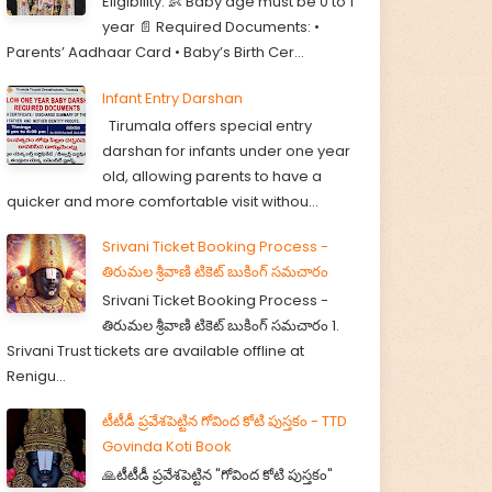
Eligibility: 👶 Baby age must be 0 to 1
year 📄 Required Documents: •
Parents’ Aadhaar Card • Baby’s Birth Cer...
Infant Entry Darshan
Tirumala offers special entry
darshan for infants under one year
old, allowing parents to have a
quicker and more comfortable visit withou...
Srivani Ticket Booking Process -
తిరుమల శ్రీవాణి టికెట్ బుకింగ్ సమచారం
Srivani Ticket Booking Process -
తిరుమల శ్రీవాణి టికెట్ బుకింగ్ సమచారం 1.
Srivani Trust tickets are available offline at
Renigu...
టీటీడీ ప్రవేశపెట్టిన గోవింద కోటి పుస్తకం - TTD
Govinda Koti Book
🙏టీటీడీ ప్రవేశపెట్టిన "గోవింద కోటి పుస్తకం"