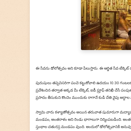
ఈ సేవను డోలోత్సవం అని కూడా పిలుస్తారు. ఈ ఆర్జిత సేవ టిక్కెట్
పురుషులు తప్పనిసరిగా పంచె కట్టుకోవాలి.ఉదయం 10.30 గంటలకు 
ప్రవేశించిన తర్వాత అక్కడ మీ టిక్కెట్, ఐడీ ప్రూఫ్ తనిఖీ చేసి
ప్రసాదం తీసుకుని కొంచెం ముందుకు రాగానే కుడి చేతి వైపు అద
స్వామి వారు కళ్యాణోత్సవం అయిన తరువాత షుమారుగా మద్యా
మండపం, అంతరాళం అని రెండు భాగాలుగా నిర్మింపబడింది. అం
స్తంభాల చతురస్ర మండపం వుంది. అందులో డోలోత్సవానికి అన