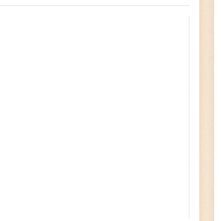
🙏 Donate Now!