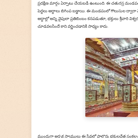
ప్రదక్షిణ మార్గం ఏర్పాటు చేయబడి ఉంటుంది. ఈ చతురస్ర మండపం చు
పెద్దలు అద్దాలు బిగింప బడ్డాయి. ఈ మండపంలో గొలుసుల ద్వారా
అద్దాల్లో అన్ని వైపులా ప్రతిబింబం కనపడుతూ, భక్తులు శ్రీవారి వ
చూడవలసిందే కాని వర్ణించడానికి సాధ్యం కాదు.
ముందుగా అర్చక స్వాములు ఈ సేవలో పాల్గొన్న భక్తులచేత సం