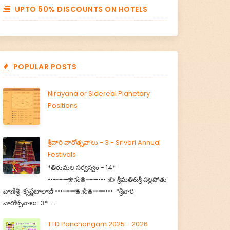
UPTO 50% DISCOUNTS ON HOTELS
POPULAR POSTS
Nirayana or Sidereal Planetary
Positions
శ్రీవారి వారోత్సవాలు - 3 - Srivari Annual
Festivals
*తిరుమల సర్వస్వం - 14*
•••┉┅━❀🕉️❀┉┅━••• ✍️ శ్రీమతి&శ్రీ పల్లపోతు
వాణిశ్రీ-కృష్ణబాలాజీ •••┉┅━❀🕉️❀┉┅━••• *శ్రీవారి
వారోత్సవాలు-3* ...
TTD Panchangam 2025 - 2026