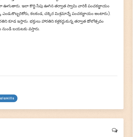
గుతారు. ఇలా కొద్ది సేపు ఊగిన తర్వాత స్వామి వారికి పంచకజ్జాయం
్పు, ఎండుకొబ్బరికోరు, కలకండ, చక్కెర మిశ్రమాన్నే పంచకజ్జాయం అంటారు).
తిని కూడ ఇస్తారు. భక్తులు హారతిని కళ్లకద్దుకున్న తర్వాత డోలోత్సవం
ాలయం నుండి బయటకు వస్తారు.
alaHills
×
🙏 Support TirumalaHills ॐ
!! Om Namo Venkatesaya !! Thanks for your support