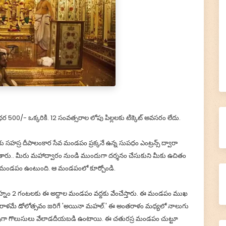
 ధర 500/- ఒక్కరికి. 12 సంవత్సరాల లోపు పిల్లలకు టిక్కెట్ అవసరం లేదు.
సహస్ర దీపాలంకార సేవ మండపం ప్రక్కనే ఉన్న సుపధం ఎంట్రన్స్ ద్వారా
 పంపుతారు.. మీరు మహాద్వారం నుండి ముందుగా దర్శనం చేసుకుని మీకు ఉచితం
్దాల మండపం ఉంటుంది. ఆ మండపంలో కూర్చోండి.
హ్నం 2 గంటలకు ఈ అద్దాల మండపం వద్దకు వేంచేస్తారు. ఈ మండపం ముఖ
తరాళమే డోలోత్సవం జరిగే 'అయినా మహల్.' ఈ అంతరాళం మధ్యలో నాలుగు
ువుగా గొలుసులు వేలాడదీయబడి ఉంటాయి. ఈ చతురస్ర మండపం చుట్టూ