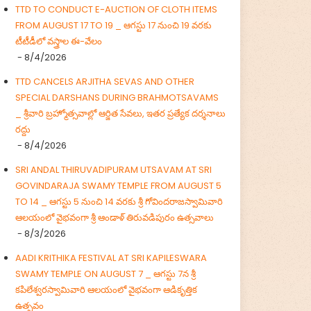
TTD TO CONDUCT E-AUCTION OF CLOTH ITEMS
FROM AUGUST 17 TO 19 _ ఆగస్టు 17 నుంచి 19 వరకు
టీటీడీలో వస్త్రాల ఈ-వేలం
- 8/4/2026
TTD CANCELS ARJITHA SEVAS AND OTHER
SPECIAL DARSHANS DURING BRAHMOTSAVAMS
_ శ్రీవారి బ్రహ్మోత్సవాల్లో ఆర్జిత సేవలు, ఇతర ప్రత్యేక దర్శనాలు
రద్దు
- 8/4/2026
SRI ANDAL THIRUVADIPURAM UTSAVAM AT SRI
GOVINDARAJA SWAMY TEMPLE FROM AUGUST 5
TO 14 _ ఆగస్టు 5 నుంచి 14 వరకు శ్రీ గోవిందరాజస్వామివారి
ఆలయంలో వైభవంగా శ్రీ ఆండాళ్ తిరువడిపురం ఉత్సవాలు
- 8/3/2026
AADI KRITHIKA FESTIVAL AT SRI KAPILESWARA
SWAMY TEMPLE ON AUGUST 7 _ ఆగస్టు 7న శ్రీ
కపిలేశ్వరస్వామివారి ఆలయంలో వైభవంగా ఆడికృత్తిక
ఉత్సవం