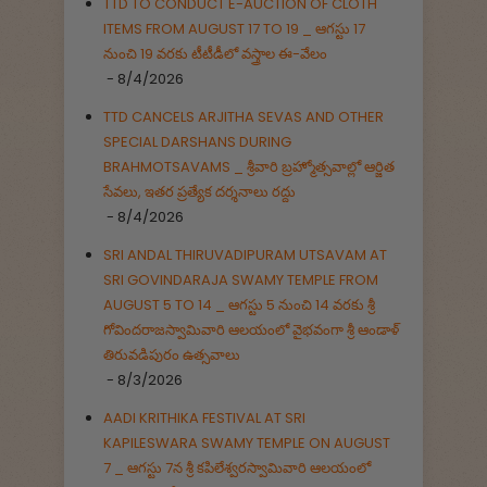
TTD TO CONDUCT E-AUCTION OF CLOTH
ITEMS FROM AUGUST 17 TO 19 _ ఆగస్టు 17
నుంచి 19 వరకు టీటీడీలో వస్త్రాల ఈ-వేలం
- 8/4/2026
TTD CANCELS ARJITHA SEVAS AND OTHER
SPECIAL DARSHANS DURING
BRAHMOTSAVAMS _ శ్రీవారి బ్రహ్మోత్సవాల్లో ఆర్జిత
సేవలు, ఇతర ప్రత్యేక దర్శనాలు రద్దు
- 8/4/2026
SRI ANDAL THIRUVADIPURAM UTSAVAM AT
SRI GOVINDARAJA SWAMY TEMPLE FROM
AUGUST 5 TO 14 _ ఆగస్టు 5 నుంచి 14 వరకు శ్రీ
గోవిందరాజస్వామివారి ఆలయంలో వైభవంగా శ్రీ ఆండాళ్
తిరువడిపురం ఉత్సవాలు
- 8/3/2026
AADI KRITHIKA FESTIVAL AT SRI
KAPILESWARA SWAMY TEMPLE ON AUGUST
7 _ ఆగస్టు 7న శ్రీ కపిలేశ్వరస్వామివారి ఆలయంలో