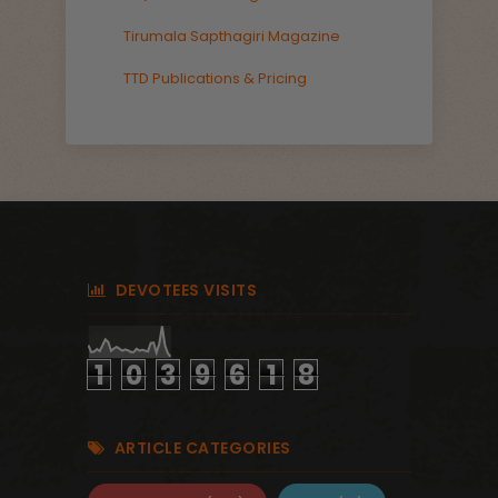
Tirumala Sapthagiri Magazine
TTD Publications & Pricing
DEVOTEES VISITS
1
0
3
9
6
1
8
ARTICLE CATEGORIES