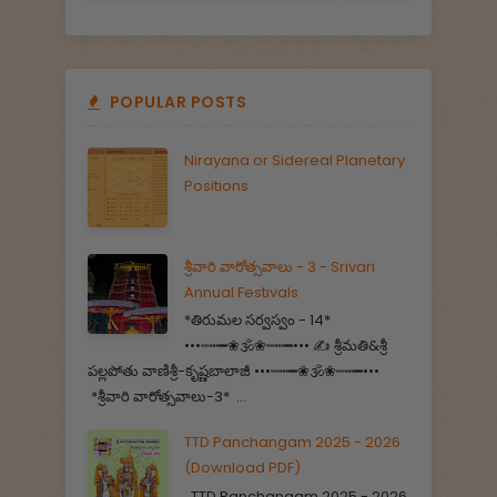
POPULAR POSTS
Nirayana or Sidereal Planetary
Positions
శ్రీవారి వారోత్సవాలు - 3 - Srivari
Annual Festivals
*తిరుమల సర్వస్వం - 14*
•••┉┅━❀🕉️❀┉┅━••• ✍️ శ్రీమతి&శ్రీ
పల్లపోతు వాణిశ్రీ-కృష్ణబాలాజీ •••┉┅━❀🕉️❀┉┅━•••
*శ్రీవారి వారోత్సవాలు-3* ...
TTD Panchangam 2025 - 2026
(Download PDF)
TTD Panchangam 2025 - 2026