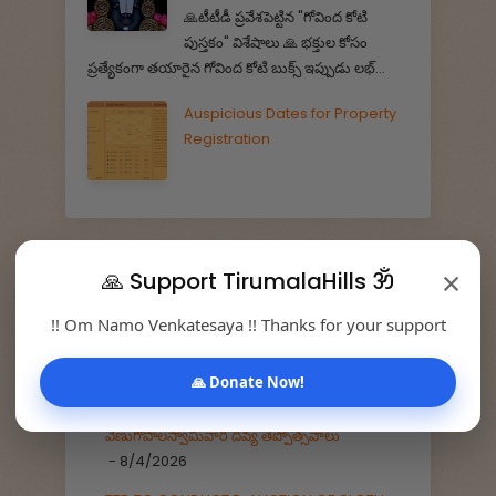
🙏టీటీడీ ప్రవేశపెట్టిన "గోవింద కోటి
పుస్తకం" విశేషాలు 🙏 భక్తుల కోసం
ప్రత్యేకంగా తయారైన గోవింద కోటి బుక్స్ ఇప్పుడు లభ్...
Auspicious Dates for Property
Registration
×
🙏 Support TirumalaHills ॐ
Latest News
!! Om Namo Venkatesaya !! Thanks for your support
SRI VENUGOPALA SWAMY TEPPOTSAVAMS
🙏 Donate Now!
AT KARVETINAGARAM FROM AUGUST 25 TO
27 _ ఆగస్టు 25 నుంచి 27 వరకు కార్వేటినగరం శ్రీ
వేణుగోపాలస్వామివారి దివ్య తెప్పోత్సవాలు
- 8/4/2026