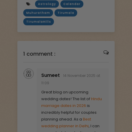
Astrology
Calendar
Muhuratham
Tirumala
TirumalaHills
1 comment :
Sumeet
14 November 2025 at
11:09
Great blog on upcoming
wedding dates! The list of
Hindu
marriage dates in 2026
is
incredibly helpful for couples
planning ahead. As a
Best
wedding planner in Delhi
, I can