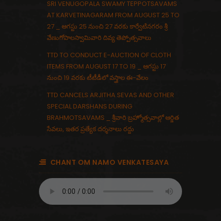
SRI VENUGOPALA SWAMY TEPPOTSAVAMS
AT KARVETINAGARAM FROM AUGUST 25 TO
27 _ ఆగస్టు 25 నుంచి 27 వరకు కార్వేటినగరం శ్రీ
వేణుగోపాలస్వామివారి దివ్య తెప్పోత్సవాలు
TTD TO CONDUCT E-AUCTION OF CLOTH
ITEMS FROM AUGUST 17 TO 19 _ ఆగస్టు 17
నుంచి 19 వరకు టీటీడీలో వస్త్రాల ఈ-వేలం
TTD CANCELS ARJITHA SEVAS AND OTHER
SPECIAL DARSHANS DURING
BRAHMOTSAVAMS _ శ్రీవారి బ్రహ్మోత్సవాల్లో ఆర్జిత
సేవలు, ఇతర ప్రత్యేక దర్శనాలు రద్దు
CHANT OM NAMO VENKATESAYA