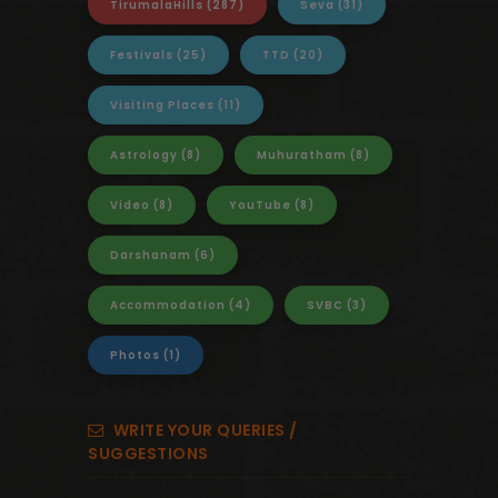
TirumalaHills
(287)
Seva
(31)
Festivals
(25)
TTD
(20)
Visiting Places
(11)
Astrology
(8)
Muhuratham
(8)
Video
(8)
YouTube
(8)
Darshanam
(6)
Accommodation
(4)
SVBC
(3)
Photos
(1)
WRITE YOUR QUERIES /
SUGGESTIONS