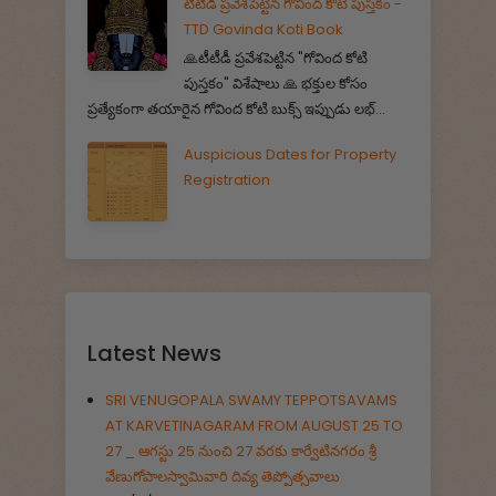
టీటీడీ ప్రవేశపెట్టిన గోవింద కోటి పుస్తకం -
TTD Govinda Koti Book
🙏టీటీడీ ప్రవేశపెట్టిన "గోవింద కోటి
పుస్తకం" విశేషాలు 🙏 భక్తుల కోసం
ప్రత్యేకంగా తయారైన గోవింద కోటి బుక్స్ ఇప్పుడు లభ్...
Auspicious Dates for Property
Registration
Latest News
SRI VENUGOPALA SWAMY TEPPOTSAVAMS
AT KARVETINAGARAM FROM AUGUST 25 TO
27 _ ఆగస్టు 25 నుంచి 27 వరకు కార్వేటినగరం శ్రీ
వేణుగోపాలస్వామివారి దివ్య తెప్పోత్సవాలు