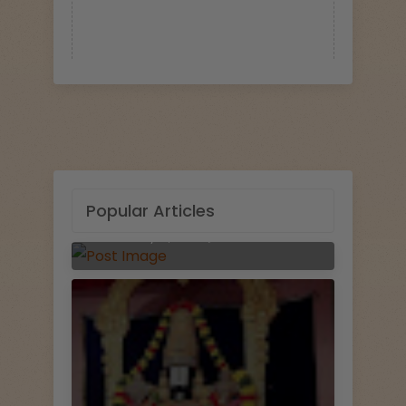
శ్రీ వేంకటేశ్వర వజ్రకవచం - Sri Venkateswara VajraKavacham
Popular Articles
February 21, 2026.
No Comments