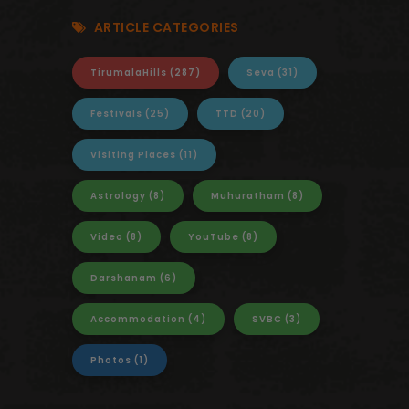
ARTICLE CATEGORIES
TirumalaHills
(287)
Seva
(31)
Festivals
(25)
TTD
(20)
Visiting Places
(11)
Astrology
(8)
Muhuratham
(8)
Video
(8)
YouTube
(8)
Darshanam
(6)
Accommodation
(4)
SVBC
(3)
Photos
(1)