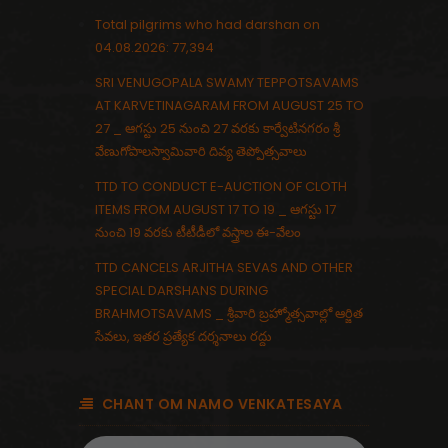
Total pilgrims who had darshan on
04.08.2026: 77,394
SRI VENUGOPALA SWAMY TEPPOTSAVAMS
AT KARVETINAGARAM FROM AUGUST 25 TO
27 _ ఆగస్టు 25 నుంచి 27 వరకు కార్వేటినగరం శ్రీ
వేణుగోపాలస్వామివారి దివ్య తెప్పోత్సవాలు
TTD TO CONDUCT E-AUCTION OF CLOTH
ITEMS FROM AUGUST 17 TO 19 _ ఆగస్టు 17
నుంచి 19 వరకు టీటీడీలో వస్త్రాల ఈ-వేలం
TTD CANCELS ARJITHA SEVAS AND OTHER
SPECIAL DARSHANS DURING
BRAHMOTSAVAMS _ శ్రీవారి బ్రహ్మోత్సవాల్లో ఆర్జిత
సేవలు, ఇతర ప్రత్యేక దర్శనాలు రద్దు
CHANT OM NAMO VENKATESAYA