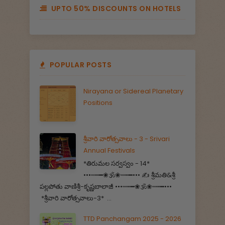
UPTO 50% DISCOUNTS ON HOTELS
POPULAR POSTS
Nirayana or Sidereal Planetary
Positions
శ్రీవారి వారోత్సవాలు - 3 - Srivari
Annual Festivals
*తిరుమల సర్వస్వం - 14*
•••┉┅━❀🕉️❀┉┅━••• ✍️ శ్రీమతి&శ్రీ
పల్లపోతు వాణిశ్రీ-కృష్ణబాలాజీ •••┉┅━❀🕉️❀┉┅━•••
*శ్రీవారి వారోత్సవాలు-3* ...
TTD Panchangam 2025 - 2026