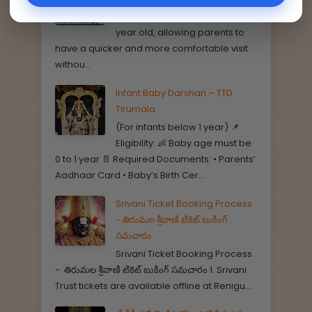
Tirumala offers special entry
darshan for infants under one
year old, allowing parents to
have a quicker and more comfortable visit
withou...
Infant Baby Darshan – TTD
Tirumala
(For infants below 1 year) 📌
Eligibility: 👶 Baby age must be
0 to 1 year 📄 Required Documents: • Parents’
Aadhaar Card • Baby’s Birth Cer...
Srivani Ticket Booking Process
- తిరుమల శ్రీవాణి టికెట్ బుకింగ్
సమచారం
Srivani Ticket Booking Process
- తిరుమల శ్రీవాణి టికెట్ బుకింగ్ సమచారం 1. Srivani
Trust tickets are available offline at Renigu...