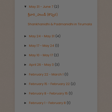
May 31 - June 7
(2)
▼
శ్రీవారి_హుండీ (కొప్పెర)
Shankhanidhi & Padmanidhi in Tirumala
May 24 - May 31
(4)
►
May 17 - May 24
(1)
►
May 10 - May 17
(2)
►
April 26 - May 3
(3)
►
February 22 - March 1
(1)
►
February 15 - February 22
(2)
►
February 8 - February 15
(1)
►
February 1 - February 8
(1)
►