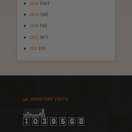
2025
(130)
►
2024
(29)
►
2023
(19)
►
2022
(87)
►
2021
(71)
►
DEVOTEES VISITS
1
0
3
9
5
6
8