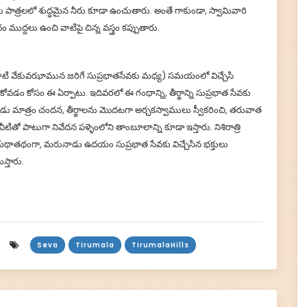
 పాత్రలలో శుద్ధమైన నీరు కూడా ఉంచుతారు. అంతే గాకుండా, స్వామివారి
ుద్దలు ఉంచి వాటిపై చిన్న వస్త్రం కప్పుతారు.
🙏 Donate Now!
మరునాటి వేకువఝామున జరిగే సుప్రభాతసేవకు మధ్య) సమయంలో విచ్చేసి
కోవడం కోసం ఈ ఏర్పాటు. ఇదివరలో ఈ గంధాన్ని, తీర్థాన్ని సుప్రభాత సేవకు
. ఇప్పుడు మాత్రం చందన, తీర్థాలను మొదటగా అర్చకస్వాములు స్వీకరించి, తరువాత
కు వీటితో పాటుగా నివేదన పళ్ళెంలోని తాంబూలాన్ని కూడా ఇస్తారు. నిశిరాత్రి
 యథాతథంగా, మరునాడు ఉదయం సుప్రభాత సేవకు విచ్చేసిన భక్తులు
స్తారు.
Seva
Tirumala
TirumalaHills