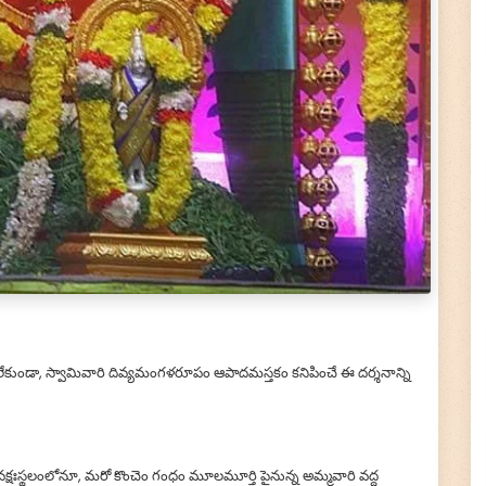
ి లేకుండా, స్వామివారి దివ్యమంగళరూపం ఆపాదమస్తకం కనిపించే ఈ దర్శనాన్ని
×
🙏 Support TirumalaHills ॐ
!! Om Namo Venkatesaya !! Thanks for your support
 వక్షఃస్థలంలోనూ, మరో కొంచెం గంధం మూలమూర్తి పైనున్న అమ్మవారి వద్ద