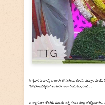
💫 శ్రీవారి పాదాలపై బంగారు తొడుగులు, తులసి, పుష్పాల వంటివ
"విశ్వరూపదర్శనం" అంటారు. ఇలా ఎందుకన్నారంటే.....
💫 రాత్రి ఏకాంతసేవకు ముందు చిన్న గంధం ముద్ద భోగశ్రీనివాసుని