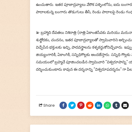
ఉంచుతారు. ఇతర పూజాద్రవ్యాలు వేరొక పళ్ళెంలోను, ఐదు బంగారు
పాదాలకున్న బంగారు తొడుగులు తీసి, రెండు పాదాలపై రెండు గంధం మ
💫 బ్రహ్మాది దేవతలు నిశిరాత్రి (రాత్రి ఏకాంతసేవకు మరియు 
శుధ్ధోదకం, చందనం, ఇతర పూజాద్రవ్యాలతో స్వామివారిని అర్చించు
విచ్చేసిన భక్తులకు ఇచ్చి, పాదవస్త్రాలను కళ్ళకద్దుకోనిచ్చేవారు
జియ్యంగారికి, ఏకాంగికి, సన్నిధిగొల్లకు అందజేస్తారు. సన్నిధి గొల్ల
సమయంలో బ్రహ్మచే పూజించబడిన స్వామివారి "విశ్వరూపాన్ని"
దర్శించుకుంటారు కావున ఈ దర్శనాన్ని "విశ్వరూపదర్శనం" గా పిలు
Share