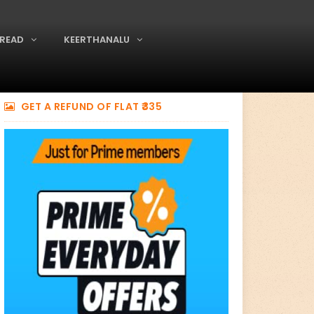
READ
KEERTHANALU
GET A REFUND OF FLAT ₹335