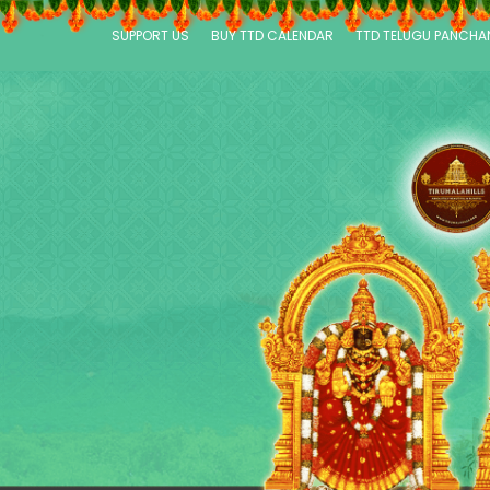
SUPPORT US
BUY TTD CALENDAR
TTD TELUGU PANCH
P
a
g
e
s