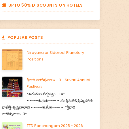
UPTO 50% DISCOUNTS ON HOTELS
POPULAR POSTS
Nirayana or Sidereal Planetary
Positions
శ్రీవారి వారోత్సవాలు - 3 - Srivari Annual
Festivals
*తిరుమల సర్వస్వం - 14*
•••┉┅━❀🕉️❀┉┅━••• ✍️ శ్రీమతి&శ్రీ పల్లపోతు
వాణిశ్రీ-కృష్ణబాలాజీ •••┉┅━❀🕉️❀┉┅━••• *శ్రీవారి
వారోత్సవాలు-3* ...
TTD Panchangam 2025 - 2026