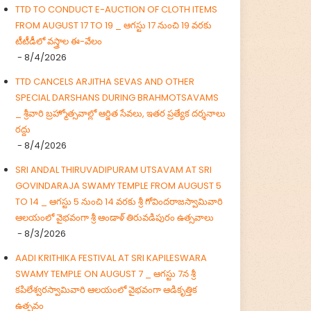
TTD TO CONDUCT E-AUCTION OF CLOTH ITEMS
FROM AUGUST 17 TO 19 _ ఆగస్టు 17 నుంచి 19 వరకు
టీటీడీలో వస్త్రాల ఈ-వేలం
- 8/4/2026
TTD CANCELS ARJITHA SEVAS AND OTHER
SPECIAL DARSHANS DURING BRAHMOTSAVAMS
_ శ్రీవారి బ్రహ్మోత్సవాల్లో ఆర్జిత సేవలు, ఇతర ప్రత్యేక దర్శనాలు
రద్దు
- 8/4/2026
SRI ANDAL THIRUVADIPURAM UTSAVAM AT SRI
GOVINDARAJA SWAMY TEMPLE FROM AUGUST 5
TO 14 _ ఆగస్టు 5 నుంచి 14 వరకు శ్రీ గోవిందరాజస్వామివారి
ఆలయంలో వైభవంగా శ్రీ ఆండాళ్ తిరువడిపురం ఉత్సవాలు
- 8/3/2026
AADI KRITHIKA FESTIVAL AT SRI KAPILESWARA
SWAMY TEMPLE ON AUGUST 7 _ ఆగస్టు 7న శ్రీ
కపిలేశ్వరస్వామివారి ఆలయంలో వైభవంగా ఆడికృత్తిక
ఉత్సవం