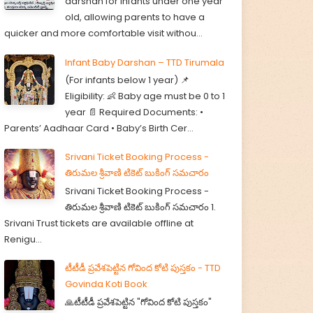
darshan for infants under one year
old, allowing parents to have a
quicker and more comfortable visit withou...
Infant Baby Darshan – TTD Tirumala
(For infants below 1 year) 📌
Eligibility: 👶 Baby age must be 0 to 1
year 📄 Required Documents: •
Parents’ Aadhaar Card • Baby’s Birth Cer...
Srivani Ticket Booking Process -
తిరుమల శ్రీవాణి టికెట్ బుకింగ్ సమచారం
Srivani Ticket Booking Process -
తిరుమల శ్రీవాణి టికెట్ బుకింగ్ సమచారం 1.
Srivani Trust tickets are available offline at
Renigu...
టీటీడీ ప్రవేశపెట్టిన గోవింద కోటి పుస్తకం - TTD
Govinda Koti Book
🙏టీటీడీ ప్రవేశపెట్టిన "గోవింద కోటి పుస్తకం"