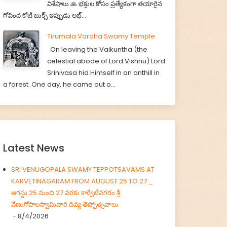
విశేషాలు 🙏 భక్తుల కోసం ప్రత్యేకంగా తయారైన
గోవింద కోటి బుక్స్ ఇప్పుడు లభ్...
Tirumala Varaha Swamy Temple
On leaving the Vaikuntha (the
celestial abode of Lord Vishnu) Lord
Srinivasa hid Himself in an anthill in
a forest. One day, he came out o...
Latest News
SRI VENUGOPALA SWAMY TEPPOTSAVAMS AT
KARVETINAGARAM FROM AUGUST 25 TO 27 _
ఆగస్టు 25 నుంచి 27 వరకు కార్వేటినగరం శ్రీ
వేణుగోపాలస్వామివారి దివ్య తెప్పోత్సవాలు
- 8/4/2026