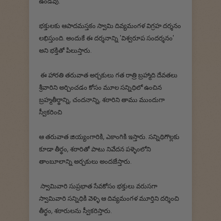
ఉండవు.
భక్తులకు ఆపాదమస్తకం స్వామి దివ్యమంగళ విగ్రహ దర్శనం
లభిస్తుంది. అందుకే ఈ దర్శనాన్ని 'విశ్వరూప సందర్శనం'
అని భక్తితో పిలుస్తారు.
ఈ హారతి తరువాత అర్చకులు గత రాత్రి బ్రహ్మాది దేవతలు
శ్రీవారిని అర్చించడం కోసం మూల సన్నిధిలో ఉంచిన
బ్రహ్మతీర్థాన్ని, చందనాన్ని, శఠారిని తాము ముందుగా
స్వీకరించి
ఆ తరువాత జియ్యంగారికి, ఎకాంగికి ఇస్తారు. సన్నిథిగొల్లకు
కూడా తీర్థం, శఠారితో పాటు నివేదన పళ్ళెంలోని
తాంబూలాన్ని అర్చకులు అందజేస్తారు.
స్వామివారి సుప్రభాత సేవకోసం భక్తులు వరుసగా
స్వామివారి సన్నిధికి వెళ్ళి ఆ దివ్యమంగళ మూర్తిని దర్శించి
తీర్థం, శఠారులను స్వీకరిస్తారు.