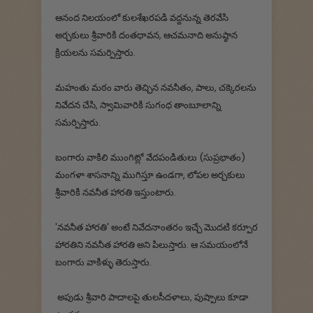
ఆనంద నిలయంలో కులశేఖరపడి వద్దనున్న తెరవేసి
అర్చకులు శ్రీవారికి దంతధావన, ఆచమనాది అనుష్ఠాన
క్రియలను సమర్పిస్తారు.
మహంతు మఠం వారు తెచ్చిన నవనీతం, పాలు, చక్కెరలను
నివేదన చేసి, స్వామివారికి సుగంధ తాంబూలాన్ని
సమర్పిస్తారు.
బంగారు వాకిలి ముంగిట్లో వేదపండితులు (సుప్రభాతం)
మంగళా శాసనాన్ని ముగిస్తూ ఉండగా, లోపల అర్చకులు
శ్రీవారికి నవనీత హారతి ఇస్తుంటారు.
'నవనీత హారతి' అంటే నివేదనాంతరం ఇచ్చే మొదటి కర్పూర
హారతిని నవనీత హారతి అని పిలుస్తారు. ఆ సమయంలోనే
బంగారు వాకిళ్ళు తెరుస్తారు.
అపుడు శ్రీవారి పాదాలపై తులసీదళాలు, పుష్పాలు కూడా