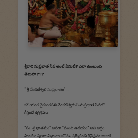
శ్రీవారి సుప్రభాత సేవ అంటే ఏమిటి? ఎలా ఉంటుంది
తెలుసా ???
" శ్రీ వేంకటేశ్వర సుప్రభాతం" ...
కలియుగ వైకుంఠపతి వేంకటేశ్వరుని సుప్రభాత సేవలో
కీర్తించే స్తోత్రము.
"సు-ప్ర భాతము" అనగా "మంచి ఉదయం" అని అర్ధం.
హిందూ పూజా విధానాలలోను, ప్రత్యేకించి శ్రీవైష్ణవం ఆచార