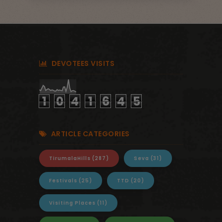
DEVOTEES VISITS
1
0
4
1
6
4
5
ARTICLE CATEGORIES
TirumalaHills
(287)
Seva
(31)
Festivals
(25)
TTD
(20)
Visiting Places
(11)