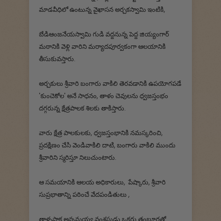
మాడవీధిలో ఉంటున్న వైఖాసన అర్చకస్వామి ఇంటికి,
బేడిఆంజనేయస్వామి గుడి వద్దనున్న పెద్ద జియ్యంగార్
మఠానికి వెళ్లి వారిని మర్యాదపూర్వకంగా ఆలయానికి
తీసుకువస్తారు.
అర్చకులు శ్రీవారి బంగారు వాకిలి తెరవడానికి ఉపయోగపడే
'కుంచెకోల' అనే సాధనం, తాళం చెవులను ధ్వజస్తంభం
దగ్గరున్న క్షేత్రపాలక శిలకు తాకిస్తారు.
వారు క్షేత్ర పాలకులకు, ధ్వజస్తంభానికి నమస్కరించి,
ప్రదక్షిణం చేసి వెండివాకిలి దాటి, బంగారు వాకిలి ముందు
శ్రీవారిని స్మరిస్తూ నిలుచుంటారు.
ఆ సమయానికి ఆలయ అధికారులు, పేష్కారు, శ్రీవారి
సుప్రభాతాన్ని పఠించే వేదపండితులు ,
తాళ్ళపాక అన్నమయ్య వంశస్థుడు ఒకరు తంబూరతో