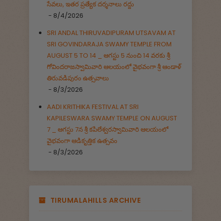
సేవలు, ఇతర ప్రత్యేక దర్శనాలు రద్దు
- 8/4/2026
SRI ANDAL THIRUVADIPURAM UTSAVAM AT
SRI GOVINDARAJA SWAMY TEMPLE FROM
AUGUST 5 TO 14 _ ఆగస్టు 5 నుంచి 14 వరకు శ్రీ
గోవిందరాజస్వామివారి ఆలయంలో వైభవంగా శ్రీ ఆండాళ్
తిరువడిపురం ఉత్సవాలు
- 8/3/2026
AADI KRITHIKA FESTIVAL AT SRI
KAPILESWARA SWAMY TEMPLE ON AUGUST
7 _ ఆగస్టు 7న శ్రీ కపిలేశ్వరస్వామివారి ఆలయంలో
వైభవంగా ఆడికృత్తిక ఉత్సవం
- 8/3/2026
TIRUMALAHILLS ARCHIVE