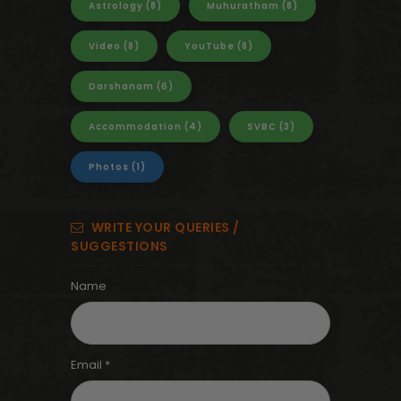
Astrology
(8)
Muhuratham
(8)
Video
(8)
YouTube
(8)
Darshanam
(6)
Accommodation
(4)
SVBC
(3)
Photos
(1)
WRITE YOUR QUERIES /
SUGGESTIONS
Name
Email *