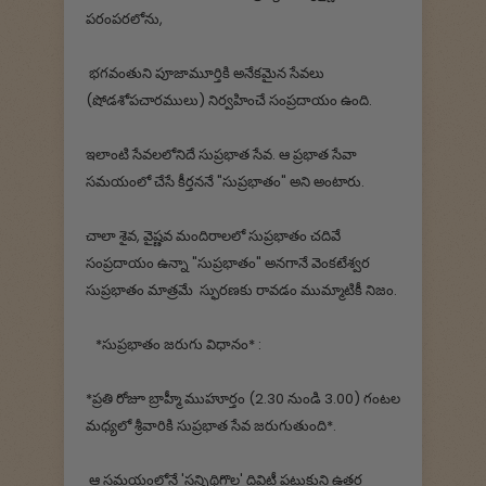
పరంపరలోను,
భగవంతుని పూజామూర్తికి అనేకమైన సేవలు
(షోడశోపచారములు) నిర్వహించే సంప్రదాయం ఉంది.
ఇలాంటి సేవలలోనిదే సుప్రభాత సేవ. ఆ ప్రభాత సేవా
సమయంలో చేసే కీర్తననే "సుప్రభాతం" అని అంటారు.
చాలా శైవ, వైష్ణవ మందిరాలలో సుప్రభాతం చదివే
సంప్రదాయం ఉన్నా "సుప్రభాతం" అనగానే వెంకటేశ్వర
సుప్రభాతం మాత్రమే స్ఫురణకు రావడం ముమ్మాటికీ నిజం.
*సుప్రభాతం జరుగు విధానం* :
*ప్రతి రోజూ బ్రాహ్మీ ముహూర్తం (2.30 నుండి 3.00) గంటల
మధ్యలో శ్రీవారికి సుప్రభాత సేవ జరుగుతుంది*.
ఆ సమయంలోనే 'సన్నిథిగొల్ల' దివిటీ పట్టుకుని ఉత్తర