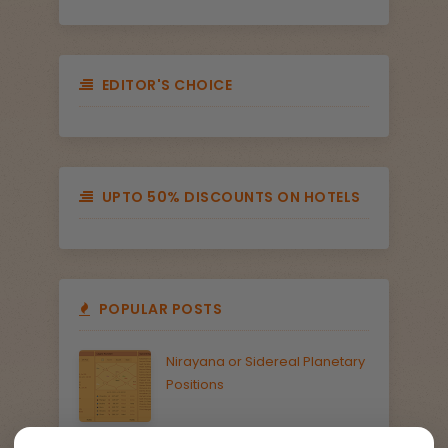
EDITOR'S CHOICE
UPTO 50% DISCOUNTS ON HOTELS
POPULAR POSTS
Nirayana or Sidereal Planetary
Positions