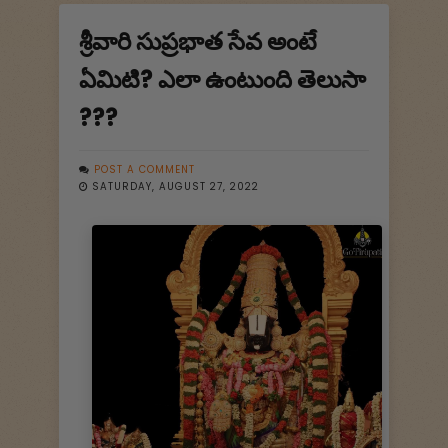
శ్రీవారి సుప్రభాత సేవ అంటే
ఏమిటి? ఎలా ఉంటుంది తెలుసా
???
POST A COMMENT
SATURDAY, AUGUST 27, 2022