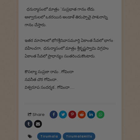
ధనుర్మాసంలో మాత్రం `సుప్రభాత గానం లేదు.
ఆళ్వారులలో ఒకరయిన అండాళ్ తిరుప్పావై పాశురాన్ని
గానం చేస్తారు.
ఇతర మాసాలలో భోగశ్రీనివాసమూర్తి ఏకాంత సేవలో భాగం
వహించగా, ధనుర్మాసంలో మాత్రం శ్రీకృష్ణస్వామి విగ్రహం
ఏకాంత సేవలో ప్రాధాన్యం సంతరించుకొంటారు.
కౌసల్యా సుప్రజా రామ ..గోవిందా
నవనీత చొర గోవిందా..
విశ్వరూప సందర్శక.. గోవిందా.....
Share
Tirumala
TirumalaHills