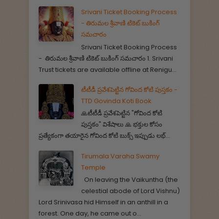
Srivani Ticket Booking Process
- తిరుమల శ్రీవాణి టికెట్ బుకింగ్
సమచారం
Srivani Ticket Booking Process
- తిరుమల శ్రీవాణి టికెట్ బుకింగ్ సమచారం 1. Srivani
Trust tickets are available offline at Renigu...
టీటీడీ ప్రవేశపెట్టిన గోవింద కోటి పుస్తకం -
TTD Govinda Koti Book
🙏టీటీడీ ప్రవేశపెట్టిన "గోవింద కోటి
పుస్తకం" విశేషాలు 🙏 భక్తుల కోసం
ప్రత్యేకంగా తయారైన గోవింద కోటి బుక్స్ ఇప్పుడు లభ్...
Tirumala Varaha Swamy
Temple
On leaving the Vaikuntha (the
celestial abode of Lord Vishnu)
Lord Srinivasa hid Himself in an anthill in a
forest. One day, he came out o...