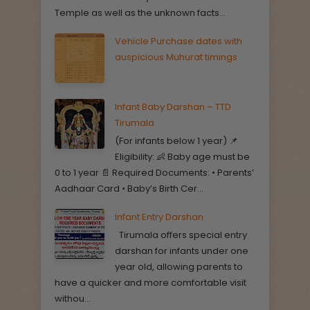
Temple as well as the unknown facts...
Vehicle Purchase dates with
auspicious Muhurat timings
Infant Baby Darshan – TTD
Tirumala
(For infants below 1 year) 📌
Eligibility: 👶 Baby age must be
0 to 1 year 📄 Required Documents: • Parents’
Aadhaar Card • Baby’s Birth Cer...
Infant Entry Darshan
Tirumala offers special entry
darshan for infants under one
year old, allowing parents to
have a quicker and more comfortable visit
withou...