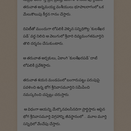
తరువాత అన్నమయ్య వంశీయులు భూపాలరాగంలో ఒక
మేలుకొలుపు కీర్తన గానం చేస్తారు.
దివిటీతో ముందుగా లోపలికి వెళ్ళిన సన్నిథిగొల్ల 'కులశేఖర
పడి' వద్ద నిలిచి ఆ వెలుగులో శ్రీవారి దివ్యమంగళమూర్తిని
తొలి దర్శనం చేసుకుంటారు.
ఆ తరువాత అర్చకులు, ఏకాంగి 'కులశేఖరపడి' దాటి
లోపలికి ప్రవేశిస్తారు.
తరువాత శయన మండపంలో బంగారుపట్టు పరుపుపై
పవళించి ఉన్న భోగ శ్రీనివాసమూర్తిని సమీపించి
నమస్కరించి చప్పట్లు చరుస్తారు.
ఆ విధంగా ఆయన్ని మేల్కొనవలసినదిగా ప్రార్థిస్తారు ఆపైన
భోగ శ్రీనివాసమూర్తి విగ్రహాన్ని జీవస్థానంలో ... మూల మూర్తి
సన్నిధిలో వేంచేపు చేస్తారు.