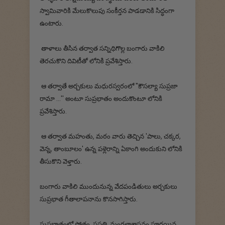
స్వామివారికి మేలుకొలుపు సంకీర్తన పాడడానికి సిద్ధంగా
ఉంటారు.
తాళాలు తీసిన తర్వాత సన్నిథిగొల్ల బంగారు వాకిలి
తెరచుకొని దివిటీతో లోనికి ప్రవేశిస్తారు.
ఆ తర్వాతే అర్చకులు మధురస్వరంలో "కౌసల్యా సుప్రజా
రామా ...'' అంటూ సుప్రభాతం అందుకొంటూ లోనికి
ప్రవేశిస్తారు.
ఆ తర్వాత మహంతు, మఠం వారు తెచ్చిన 'పాలు, చక్కర,
వెన్న, తాంబూలం' ఉన్న పళ్లెరాన్ని ఏకాంగి అందుకుని లోనికి
తీసుకొని వెళ్తారు.
బంగారు వాకిలి ముందునున్న వేదపండితులు అర్చకులు
సుప్రభాత గీతాలాపనాను కొనసాగిస్తారు.
సుప్రభాతంలో స్తోత్రం, ప్రపత్తి, మంగళాశాసనం పూర్తయిన