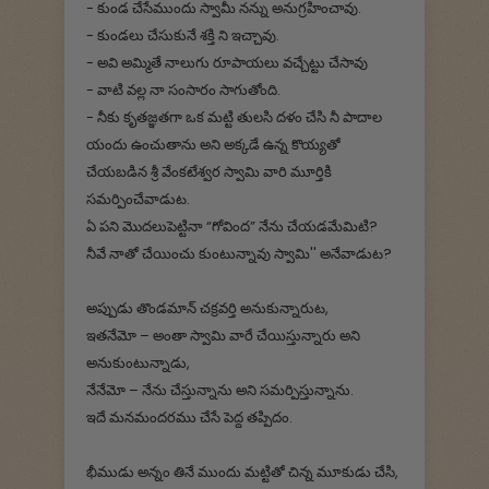
- కుండ చేసేముందు స్వామీ నన్ను అనుగ్రహించావు.
- కుండలు చేసుకునే శక్తి ని ఇచ్చావు.
- అవి అమ్మితే నాలుగు రూపాయలు వచ్చేట్టు చేసావు
- వాటి వల్ల నా సంసారం సాగుతోంది.
- నీకు కృతజ్ఞతగా ఒక మట్టి తులసి దళం చేసి నీ పాదాల
యందు ఉంచుతాను అని అక్కడే ఉన్న కొయ్యతో
చేయబడిన శ్రీ వేంకటేశ్వర స్వామి వారి మూర్తికి
సమర్పించేవాడుట.
ఏ పని మొదలుపెట్టినా “గోవింద” నేను చేయడమేమిటి?
నీవే నాతో చేయించు కుంటున్నావు స్వామి'' అనేవాడుట?
అప్పుడు తొండమాన్ చక్రవర్తి అనుకున్నారుట,
ఇతనేమో – అంతా స్వామి వారే చేయిస్తున్నారు అని
అనుకుంటున్నాడు,
నేనేమో – నేను చేస్తున్నాను అని సమర్పిస్తున్నాను.
ఇదే మనమందరము చేసే పెద్ద తప్పిదం.
భీముడు అన్నం తినే ముందు మట్టితో చిన్న మూకుడు చేసి,