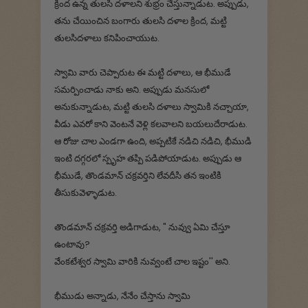
క్రింద ఉన్న తులసి దళాలని శుభ్రం చేస్తున్నాడుట. అప్పుడు,
తను చేయించిన బంగారు తులసి దళాల క్రింద, మట్టి
తులసిదళాలు కనిపించాయుట.
స్వామి వారు చెప్పారుట ఈ మట్టి దళాలు, ఆ భీముడే
సమర్పించాడు నాకు అని. అప్పుడు మనసులో
అనుకున్నాడుట, మట్టి తులసి దళాలు స్వామికి నచ్చాయా,
వీడు ఎవరో కాని వెంటనే వెళ్లి కలవాలని బయలుదేరాడుట.
ఆ రోజు చాల ఎండగా ఉంది, అప్పటికే నడిచి నడిచి, భీముడి
ఇంటి దగ్గరలో స్పృహ తప్పి పడిపోయాడుట. అప్పుడు ఆ
భీముడే, తొండమాన్ చక్రవర్తిని లేవదీసి తన ఇంటికి
తీసుకువెళ్ళాడుట.
తొండమాన్ చక్రవర్తి అడిగాడుట, " నువ్వు ఏమి చేస్తూ
ఉంటావు?
వేంకటేశ్వర స్వామి వారికి నువ్వంటే చాల ఇష్టం'' అని.
భీముడు అన్నాడు, నేనేం చేస్తాను స్వామి