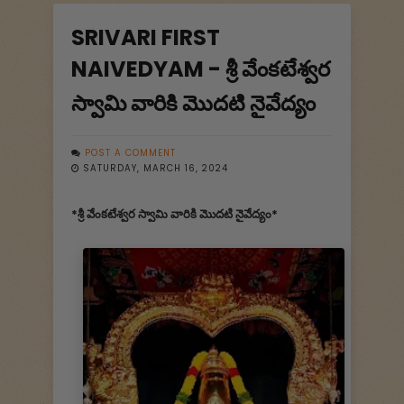
SRIVARI FIRST
NAIVEDYAM - శ్రీ వేంకటేశ్వర
స్వామి వారికి మొదటి నైవేద్యం
POST A COMMENT
SATURDAY, MARCH 16, 2024
*శ్రీ వేంకటేశ్వర స్వామి వారికి మొదటి నైవేద్యం*