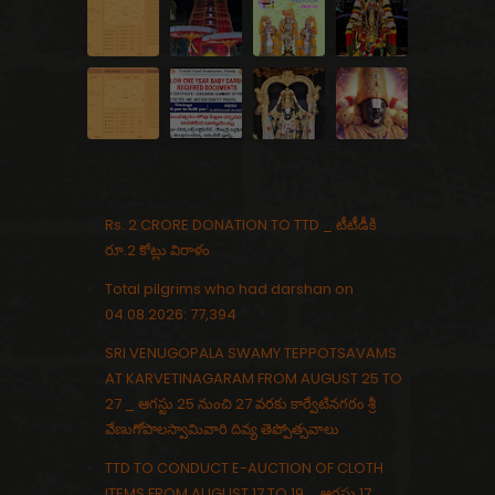
Rs. 2 CRORE DONATION TO TTD _ టీటీడీకి
రూ.2 కోట్లు విరాళం
Total pilgrims who had darshan on
04.08.2026: 77,394
SRI VENUGOPALA SWAMY TEPPOTSAVAMS
AT KARVETINAGARAM FROM AUGUST 25 TO
27 _ ఆగస్టు 25 నుంచి 27 వరకు కార్వేటినగరం శ్రీ
వేణుగోపాలస్వామివారి దివ్య తెప్పోత్సవాలు
TTD TO CONDUCT E-AUCTION OF CLOTH
ITEMS FROM AUGUST 17 TO 19 _ ఆగస్టు 17