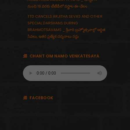
నుంచి 19 వరకు టీటీడీలో వస్త్రాల ఈ-వేలం
TTD CANCELS ARJITHA SEVAS AND OTHER
SPECIAL DARSHANS DURING
BRAHMOTSAVAMS _ శ్రీవారి బ్రహ్మోత్సవాల్లో ఆర్జిత
సేవలు, ఇతర ప్రత్యేక దర్శనాలు రద్దు
CHANT OM NAMO VENKATESAYA
FACEBOOK