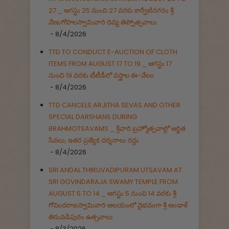
27 _ ఆగస్టు 25 నుంచి 27 వరకు కార్వేటినగరం శ్రీ
వేణుగోపాలస్వామివారి దివ్య తెప్పోత్సవాలు
- 8/4/2026
TTD TO CONDUCT E-AUCTION OF CLOTH
ITEMS FROM AUGUST 17 TO 19 _ ఆగస్టు 17
నుంచి 19 వరకు టీటీడీలో వస్త్రాల ఈ-వేలం
- 8/4/2026
TTD CANCELS ARJITHA SEVAS AND OTHER
SPECIAL DARSHANS DURING
BRAHMOTSAVAMS _ శ్రీవారి బ్రహ్మోత్సవాల్లో ఆర్జిత
సేవలు, ఇతర ప్రత్యేక దర్శనాలు రద్దు
- 8/4/2026
SRI ANDAL THIRUVADIPURAM UTSAVAM AT
SRI GOVINDARAJA SWAMY TEMPLE FROM
AUGUST 5 TO 14 _ ఆగస్టు 5 నుంచి 14 వరకు శ్రీ
గోవిందరాజస్వామివారి ఆలయంలో వైభవంగా శ్రీ ఆండాళ్
తిరువడిపురం ఉత్సవాలు
- 8/3/2026