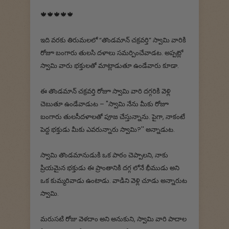
🍁🍁🍁🍁🍁
ఇది వరకు తిరుమలలో “తొండమాన్ చక్రవర్తి” స్వామి వారికి
రోజూ బంగారు తులసి దళాలు సమర్పించేవాడట. అప్పట్లో
స్వామి వారు భక్తులతో మాట్లాడుతూ ఉండేవారు కూడా.
ఈ తొండమాన్ చక్రవర్తి రోజూ స్వామి వారి దగ్గరికి వెళ్లి
చెబుతూ ఉండేవాడుట – "స్వామి నేను మీకు రోజూ
బంగారు తులసీదళాలతో పూజ చేస్తున్నాను. పైగా, నాకంటే
పెద్ద భక్తుడు మీకు ఎవరున్నారు స్వామి?'' అన్నాడుట.
స్వామి తొండమానుడుకి ఒక పాఠం చెప్పాలని, నాకు
ప్రియమైన భక్తుడు ఈ ప్రాంతానికి దగ్గ లోనే భీముడు అని
ఒక కుమ్మరివాడు ఉంటాడు. వాడిని వెళ్లి చూడు అన్నారుట
స్వామి.
మరుసటి రోజు వెళదాం అని అనుకుని, స్వామి వారి పాదాల