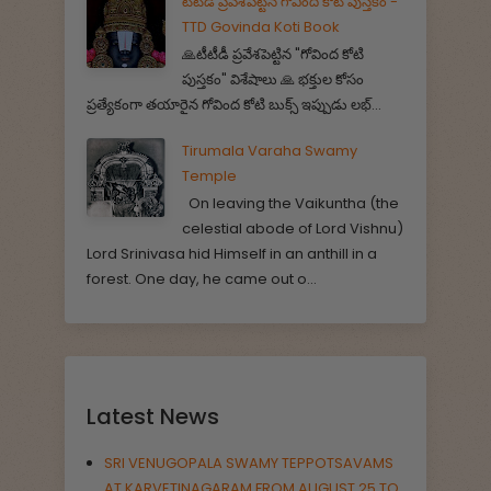
టీటీడీ ప్రవేశపెట్టిన గోవింద కోటి పుస్తకం -
TTD Govinda Koti Book
🙏టీటీడీ ప్రవేశపెట్టిన "గోవింద కోటి
పుస్తకం" విశేషాలు 🙏 భక్తుల కోసం
ప్రత్యేకంగా తయారైన గోవింద కోటి బుక్స్ ఇప్పుడు లభ్...
Tirumala Varaha Swamy
Temple
On leaving the Vaikuntha (the
celestial abode of Lord Vishnu)
Lord Srinivasa hid Himself in an anthill in a
forest. One day, he came out o...
Latest News
SRI VENUGOPALA SWAMY TEPPOTSAVAMS
AT KARVETINAGARAM FROM AUGUST 25 TO