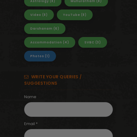
Astrology
(8)
Muhuratham
(8)
Video
(8)
YouTube
(8)
Darshanam
(6)
Accommodation
(4)
SVBC
(3)
Photos
(1)
WRITE YOUR QUERIES /
SUGGESTIONS
Name
Email *