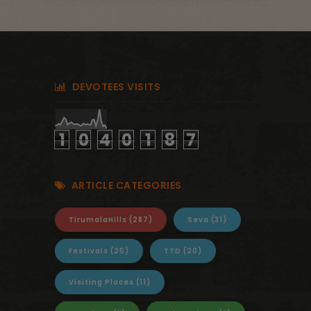
DEVOTEES VISITS
1
0
4
0
1
8
7
ARTICLE CATEGORIES
TirumalaHills
(287)
Seva
(31)
Festivals
(25)
TTD
(20)
Visiting Places
(11)