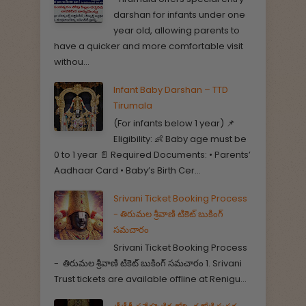
darshan for infants under one
year old, allowing parents to
have a quicker and more comfortable visit
withou...
Infant Baby Darshan – TTD
Tirumala
(For infants below 1 year) 📌
Eligibility: 👶 Baby age must be
0 to 1 year 📄 Required Documents: • Parents’
Aadhaar Card • Baby’s Birth Cer...
Srivani Ticket Booking Process
- తిరుమల శ్రీవాణి టికెట్ బుకింగ్
సమచారం
Srivani Ticket Booking Process
- తిరుమల శ్రీవాణి టికెట్ బుకింగ్ సమచారం 1. Srivani
Trust tickets are available offline at Renigu...