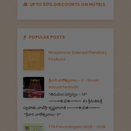
UPTO 50% DISCOUNTS ON HOTELS
POPULAR POSTS
Nirayana or Sidereal Planetary
Positions
శ్రీవారి వారోత్సవాలు - 3 - Srivari
Annual Festivals
*తిరుమల సర్వస్వం - 14*
•••┉┅━❀🕉️❀┉┅━••• ✍️ శ్రీమతి&శ్రీ
పల్లపోతు వాణిశ్రీ-కృష్ణబాలాజీ •••┉┅━❀🕉️❀┉┅━•••
*శ్రీవారి వారోత్సవాలు-3* ...
TTD Panchangam 2025 - 2026