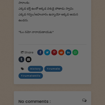
సారాంశం:
ఎక్కడ భక్తి ఉందో అక్కడ వశుడై పోతాడు స్వామి.
ఎక్కడ గర్వం/అహంకారం ఉన్నాయో అక్కడ ఆయన
ఉండరు.
*ఓం నమో నారాయణాయ🙏*
Share
History
Tirumala
TirumalaHills
No comments :