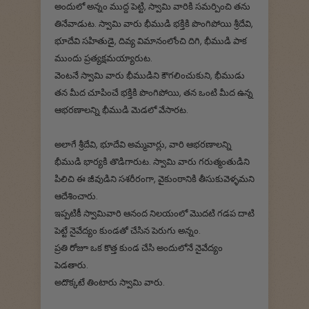
అందులో అన్నం ముద్ద పెట్టి, స్వామి వారికి సమర్పించి తను
తినేవాడుట. స్వామి వారు భీముడి భక్తికి పొంగిపోయి శ్రీదేవి,
భూదేవి సహితుడై, దివ్య విమానంలోంచి దిగి, భీముడి పాక
ముందు ప్రత్యక్షమయ్యారుట.
వెంటనే స్వామి వారు భీముడిని కౌగలించుకుని, భీముడు
తన మీద చూపించే భక్తికి పొంగిపోయి, తన ఒంటి మీద ఉన్న
ఆభరణాలన్ని భీముడి మెడలో వేసారట.
అలాగే శ్రీదేవి, భూదేవి అమ్మవార్లు, వారి ఆభరణాలన్ని
భీముడి భార్యకి తొడిగారుట. స్వామి వారు గరుత్మంతుడిని
పిలిచి ఈ జీవుడిని సశరీరంగా, వైకుంఠానికి తీసుకువెళ్ళమని
ఆదేశించారు.
ఇప్పటికీ స్వామివారి ఆనంద నిలయంలో మొదటి గడప దాటి
పెట్టే నైవేద్యం కుండతో చేసిన పెరుగు అన్నం.
ప్రతి రోజూ ఒక కొత్త కుండ చేసి అందులోనే నైవేద్యం
పెడతారు.
అదొక్కటే తింటారు స్వామి వారు.