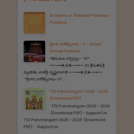
Nirayana or Sidereal Planetary
Positions
శ్రీవారి వారోత్సవాలు - 3 - Srivari
Annual Festivals
*తిరుమల సర్వస్వం - 14*
•••┉┅━❀🕉️❀┉┅━••• ✍️ శ్రీమతి&శ్రీ
పల్లపోతు వాణిశ్రీ-కృష్ణబాలాజీ •••┉┅━❀🕉️❀┉┅━•••
*శ్రీవారి వారోత్సవాలు-3* ...
TTD Panchangam 2025 - 2026
(Download PDF)
TTD Panchangam 2025 - 2026
(Download PDF) - Support Us
TTD Panchangam 2025 - 2026 (Download
PDF) - Support Us