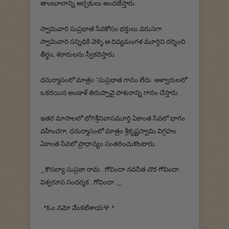
తాంబూలాన్ని అర్చకులు అందజేస్తారు.
స్వామివారి సుప్రభాత సేవకోసం భక్తులు వరుసగా
స్వామివారి సన్నిధికి వెళ్ళి ఆ దివ్యమంగళ మూర్తిని దర్శించి
తీర్థం, శఠారులను స్వీకరిస్తారు.
ధనుర్మాసంలో మాత్రం `సుప్రభాత గానం లేదు. ఆళ్వారులలో
ఒకరయిన అండాళ్ తిరుప్పావై పాశురాన్ని గానం చేస్తారు.
ఇతర మాసాలలో భోగశ్రీనివాసమూర్తి ఏకాంత సేవలో భాగం
వహించగా, ధనుర్మాసంలో మాత్రం శ్రీకృష్ణస్వామి విగ్రహం
ఏకాంత సేవలో ప్రాధాన్యం సంతరించుకొంటారు..
_కౌసల్యా సుప్రజా రామ ..గోవిందా నవనీత చొర గోవిందా..
విశ్వరూప సందర్శక.. గోవిందా.._
*ఓం నమో వేంకటేశాయ🌹.*