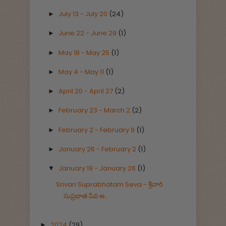
July 13 - July 20
(24)
►
June 22 - June 29
(1)
►
May 18 - May 25
(1)
►
May 4 - May 11
(1)
►
April 20 - April 27
(2)
►
February 23 - March 2
(2)
►
February 2 - February 9
(1)
►
January 26 - February 2
(1)
►
January 19 - January 26
(1)
▼
Srivari Suprabhatam Seva - శ్రీవారి
సుప్రభాత సేవ అ...
2024
(29)
►