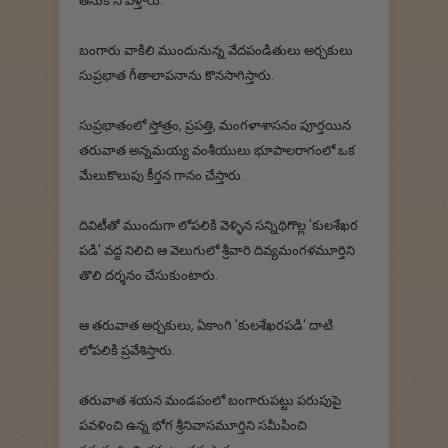
తీసుకొని వెళ్తారు.
బంగారు వాకిలి ముందునున్న వేదపండితులు అర్చకులు
సుప్రభాత గీతాలాపనాను కొనసాగిస్తారు.
సుప్రభాతంలో స్తోత్రం, ప్రపత్తి, మంగళాశాసనం పూర్తయిన
తరువాత అన్నమయ్య వంశీయులు భూపాలరాగంలో ఒక
మేలుకొలుపు కీర్తన గానం చేస్తారు.
దివిటీతో ముందుగా లోపలికి వెళ్ళిన సన్నిథిగొల్ల 'కులశేఖర
పడి' వద్ద నిలిచి ఆ వెలుగులో శ్రీవారి దివ్యమంగళమూర్తిని
తొలి దర్శనం చేసుకుంటారు.
ఆ తరువాత అర్చకులు, ఏకాంగి 'కులశేఖరపడి' దాటి
లోపలికి ప్రవేశిస్తారు.
తరువాత శయన మండపంలో బంగారుపట్టు పరుపుపై
పవళించి ఉన్న భోగ శ్రీనివాసమూర్తిని సమీపించి