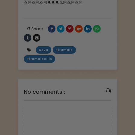
🙏🏻🙏🏻🙏🏻🔔🔔🔔🙏🏻🙏🏻🙏🏻
Share
Seva
Tirumala
TirumalaHills
No comments :