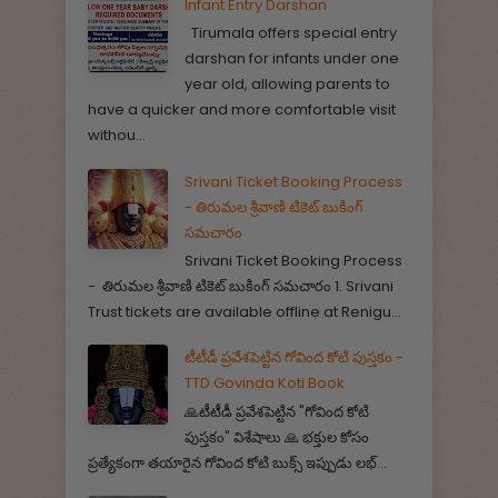
Infant Entry Darshan
Tirumala offers special entry
darshan for infants under one
year old, allowing parents to
have a quicker and more comfortable visit
withou...
Srivani Ticket Booking Process
- తిరుమల శ్రీవాణి టికెట్ బుకింగ్
సమచారం
Srivani Ticket Booking Process
- తిరుమల శ్రీవాణి టికెట్ బుకింగ్ సమచారం 1. Srivani
Trust tickets are available offline at Renigu...
టీటీడీ ప్రవేశపెట్టిన గోవింద కోటి పుస్తకం -
TTD Govinda Koti Book
🙏టీటీడీ ప్రవేశపెట్టిన "గోవింద కోటి
పుస్తకం" విశేషాలు 🙏 భక్తుల కోసం
ప్రత్యేకంగా తయారైన గోవింద కోటి బుక్స్ ఇప్పుడు లభ్...