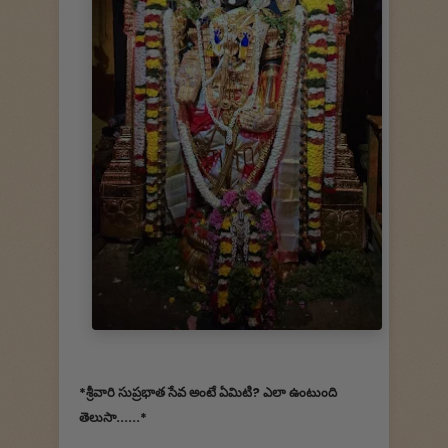
*శ్రీవారి సుప్రభాత సేవ అంటే ఏమిటి? ఎలా ఉంటుంది
తెలుసా......*