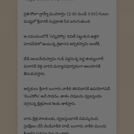
ప్రతి రోజూ బ్రాహ్మీ ముహూర్తం (2.30 నుండి 3.00) గంటల
మధ్యలో శ్రీవారికి సుప్రభాత సేవ జరుగుతుంది.
ఆ సమయంలోనే 'సన్నిథిగొల్ల' దివిటీ పట్టుకుని ఉత్తర
మాడవీధిలో ఉంటున్న వైఖాసన అర్చకస్వామి ఇంటికి,
బేడి ఆంజనేయస్వామి గుడి వద్దనున్న పెద్ద జియ్యంగార్
మఠానికి వెళ్లి వారిని మర్యాదపూర్వకంగా ఆలయానికి
తీసుకువస్తారు.
అర్చకులు శ్రీవారి బంగారు వాకిలి తెరవడానికి ఉపయోగపడే
'కుంచెకోల' అనే సాధనం, తాళం చెవులను ధ్వజస్తంభం
దగ్గరున్న క్షేత్రపాలక శిలకు తాకిస్తారు.
వారు క్షేత్ర పాలకులకు, ధ్వజస్తంభానికి నమస్కరించి,
ప్రదక్షిణం చేసి వెండివాకిలి దాటి, బంగారు వాకిలి ముందు
శ్రీవారిని స్మరిస్తూ నిలుచుంటారు.