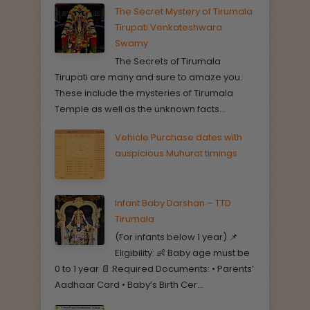
The Secret Mystery of Tirumala
Tirupati Venkateshwara
Swamy
The Secrets of Tirumala
Tirupati are many and sure to amaze you.
These include the mysteries of Tirumala
Temple as well as the unknown facts...
Vehicle Purchase dates with
auspicious Muhurat timings
Infant Baby Darshan – TTD
Tirumala
(For infants below 1 year) 📌
Eligibility: 👶 Baby age must be
0 to 1 year 📄 Required Documents: • Parents’
Aadhaar Card • Baby’s Birth Cer...