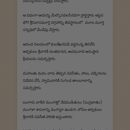
నమస్కరించి చప్పట్లు చరుస్తారు.
ఆ విధంగా ఆయన్ని మేల్కొనవలసినదిగా ప్రార్థిస్తారు ఆపైన
భోగ శ్రీనివాసమూర్తి విగ్రహాన్ని జీవస్థానంలో.. మూల మూర్తి
సన్నిధిలో వేంచేపు చేస్తారు.
ఆనంద నిలయంలో కులశేఖరపడి వద్దనున్న తెరవేసి
అర్చకులు శ్రీవారికి దంతధావన, ఆచమనాది అనుష్ఠాన
క్రియలను సమర్పిస్తారు.
మహంతు మఠం వారు తెచ్చిన నవనీతం, పాలు, చక్కెరలను
నివేదన చేసి, స్వామివారికి సుగంధ తాంబూలాన్ని
సమర్పిస్తారు.
బంగారు వాకిలి ముంగిట్లో వేదపండితులు (సుప్రభాతం)
మంగళా శాసనాన్ని ముగిస్తూ ఉండగా, లోపల అర్చకులు
శ్రీవారికి నవనీత హారతి ఇస్తుంటారు.