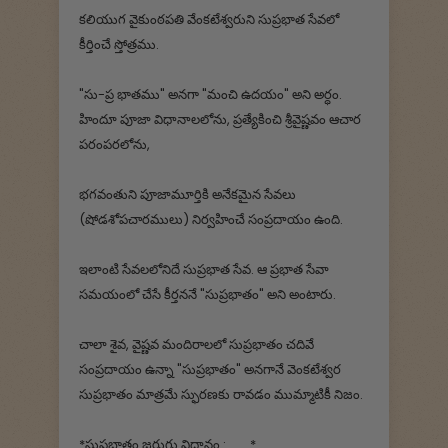
కలియుగ వైకుంఠపతి వేంకటేశ్వరుని సుప్రభాత సేవలో
కీర్తించే స్తోత్రము.
"సు-ప్ర భాతము" అనగా "మంచి ఉదయం" అని అర్ధం.
హిందూ పూజా విధానాలలోను, ప్రత్యేకించి శ్రీవైష్ణవం ఆచార
పరంపరలోను,
భగవంతుని పూజామూర్తికి అనేకమైన సేవలు
(షోడశోపచారములు) నిర్వహించే సంప్రదాయం ఉంది.
ఇలాంటి సేవలలోనిదే సుప్రభాత సేవ. ఆ ప్రభాత సేవా
సమయంలో చేసే కీర్తననే "సుప్రభాతం" అని అంటారు.
చాలా శైవ, వైష్ణవ మందిరాలలో సుప్రభాతం చదివే
సంప్రదాయం ఉన్నా "సుప్రభాతం" అనగానే వెంకటేశ్వర
సుప్రభాతం మాత్రమే స్ఫురణకు రావడం ముమ్మాటికీ నిజం.
*సుప్రభాతం జరుగు విధానం :........*