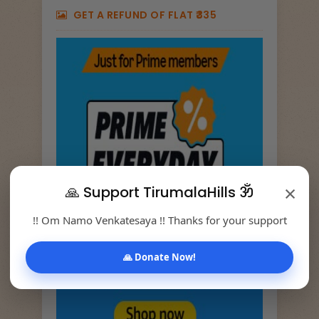
GET A REFUND OF FLAT ₹335
×
🙏 Support TirumalaHills ॐ
!! Om Namo Venkatesaya !! Thanks for your support
🙏 Donate Now!