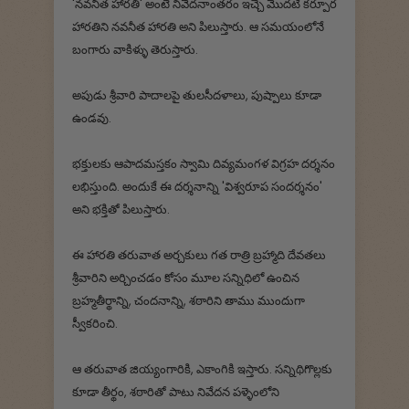
'నవనీత హారతి' అంటే నివేదనాంతరం ఇచ్చే మొదటి కర్పూర
హారతిని నవనీత హారతి అని పిలుస్తారు. ఆ సమయంలోనే
బంగారు వాకిళ్ళు తెరుస్తారు.
అపుడు శ్రీవారి పాదాలపై తులసీదళాలు, పుష్పాలు కూడా
ఉండవు.
భక్తులకు ఆపాదమస్తకం స్వామి దివ్యమంగళ విగ్రహ దర్శనం
లభిస్తుంది. అందుకే ఈ దర్శనాన్ని 'విశ్వరూప సందర్శనం'
అని భక్తితో పిలుస్తారు.
ఈ హారతి తరువాత అర్చకులు గత రాత్రి బ్రహ్మాది దేవతలు
శ్రీవారిని అర్చించడం కోసం మూల సన్నిధిలో ఉంచిన
బ్రహ్మతీర్థాన్ని, చందనాన్ని, శఠారిని తాము ముందుగా
స్వీకరించి.
ఆ తరువాత జియ్యంగారికి, ఎకాంగికి ఇస్తారు. సన్నిథిగొల్లకు
కూడా తీర్థం, శఠారితో పాటు నివేదన పళ్ళెంలోని