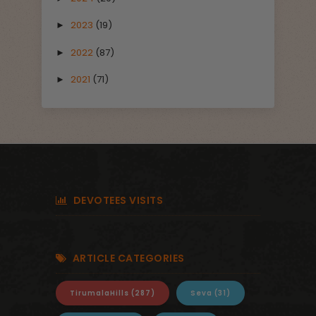
2023
(19)
►
2022
(87)
►
2021
(71)
►
DEVOTEES VISITS
ARTICLE CATEGORIES
TirumalaHills
(287)
Seva
(31)