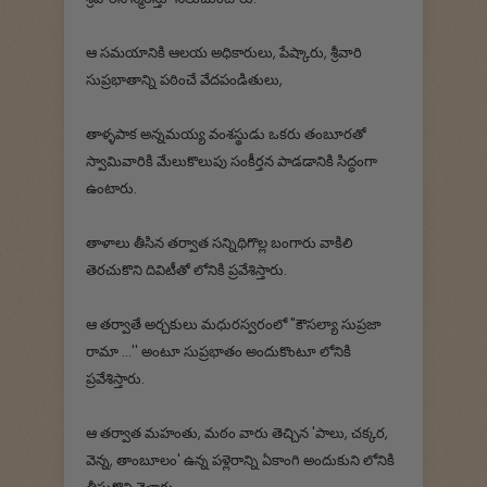
ఆ సమయానికి ఆలయ అధికారులు, పేష్కారు, శ్రీవారి
సుప్రభాతాన్ని పఠించే వేదపండితులు,
తాళ్ళపాక అన్నమయ్య వంశస్థుడు ఒకరు తంబూరతో
స్వామివారికి మేలుకొలుపు సంకీర్తన పాడడానికి సిద్ధంగా
ఉంటారు.
తాళాలు తీసిన తర్వాత సన్నిథిగొల్ల బంగారు వాకిలి
తెరచుకొని దివిటీతో లోనికి ప్రవేశిస్తారు.
ఆ తర్వాతే అర్చకులు మధురస్వరంలో "కౌసల్యా సుప్రజా
రామా ...'' అంటూ సుప్రభాతం అందుకొంటూ లోనికి
ప్రవేశిస్తారు.
ఆ తర్వాత మహంతు, మఠం వారు తెచ్చిన 'పాలు, చక్కర,
వెన్న, తాంబూలం' ఉన్న పళ్లెరాన్ని ఏకాంగి అందుకుని లోనికి