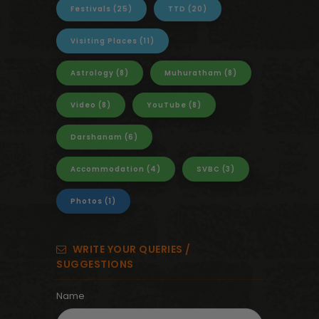
Festivals
(25)
TTD
(20)
Visiting Places
(11)
Astrology
(8)
Muhuratham
(8)
Video
(8)
YouTube
(8)
Darshanam
(6)
Accommodation
(4)
SVBC
(3)
Photos
(1)
WRITE YOUR QUERIES /
SUGGESTIONS
Name