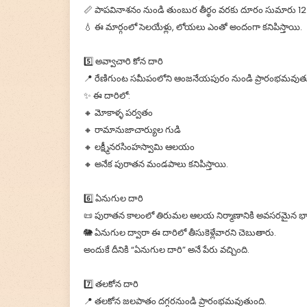
📏 పాపవినాశనం నుండి తుంబుర తీర్థం వరకు దూరం సుమారు 12 
💧 ఈ మార్గంలో సెలయేళ్లు, లోయలు ఎంతో అందంగా కనిపిస్తాయి.
5️⃣ అవ్వాచారి కోన దారి
📍 రేణిగుంట సమీపంలోని ఆంజనేయపురం నుండి ప్రారంభమవుతు
✨ ఈ దారిలో:
🔸 మోకాళ్ళ పర్వతం
🔸 రామానుజాచార్యుల గుడి
🔸 లక్ష్మీనరసింహస్వామి ఆలయం
🔸 అనేక పురాతన మండపాలు కనిపిస్తాయి.
6️⃣ ఏనుగుల దారి
📜 పురాతన కాలంలో తిరుమల ఆలయ నిర్మాణానికి అవసరమైన భారీ
🐘 ఏనుగుల ద్వారా ఈ దారిలో తీసుకెళ్లేవారని చెబుతారు.
అందుకే దీనికి “ఏనుగుల దారి” అనే పేరు వచ్చింది.
7️⃣ తలకోన దారి
📍 తలకోన జలపాతం దగ్గరనుండి ప్రారంభమవుతుంది.