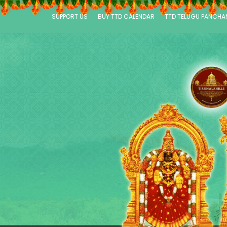
SUPPORT US
BUY TTD CALENDAR
TTD TELUGU PANCH
P
a
g
e
s