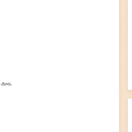
 చేరారు.