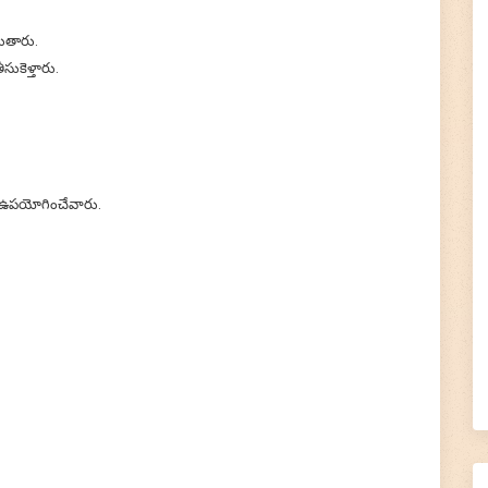
బుతారు.
ుకెళ్తారు.
ే ఉపయోగించేవారు.
×
🙏 Support TirumalaHills ॐ
!! Om Namo Venkatesaya !! Thanks for your support