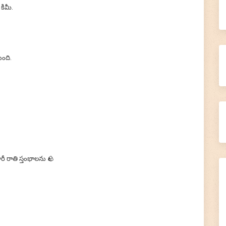
కిమీ.
🙏 Donate Now!
ంది.
 రాతి స్తంభాలను 🪨