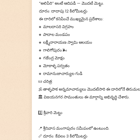
“అలిపిరి” అంటే ఆదిపడి — మొదటి మెట్టు.
దూరం: దాదాపు 12 కిలోమీటర్లు
ఈ దారిలో కనిపించే ముఖ్యమైన ప్రదేశాలు:
🔸 మాలదాసరి విగ్రహం
🔸 పాదాల మండపం
🔸 లక్ష్మీనారాయణ స్వామి ఆలయం
🔸 గాలిగోపురం 🌬️
🔸 గజేంద్ర మోక్షం
🔸 మోకాళ్ళ పర్వతం
🔸 రామానుజాచార్యుల గుడి
📜 చరిత్ర:
🕉️ తాళ్ళపాక అన్నమాచార్యులు మొదటిసారి ఈ దారిలోనే తిరుమల
🏛️ విజయనగర సామంతులు ఈ మార్గాన్ని అభివృద్ధి చేశారు.
2️⃣ శ్రీవారి మెట్టు
📍 శ్రీనివాస మంగాపురం సమీపంలో ఉంటుంది.
📏 దూరం: కేవలం 3 కిలోమీటర్లు