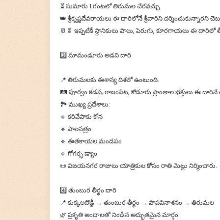
⏳ సుమారు 1 గంటలో తిరుమల చేరవచ్చు.
👑 శ్రీకృష్ణదేవరాయలు ఈ దారిలోనే శ్రీవారిని దర్శించుకున్నారని చె
🥛🥬 ఇప్పటికీ స్థానికులు పాలు, పెరుగు, కూరగాయలు ఈ దారిలో తీస
3️⃣ మామండూరు అడవి దారి
📍 తిరుమలకు ఈశాన్య దిశలో ఉంటుంది.
🛤️ పూర్వం కడప, రాజంపేట, కోడూరు ప్రాంతాల భక్తులు ఈ దారిన
🏞️ ముఖ్య ప్రదేశాలు:
🔹 కరివేపాకు కోన
🔹 పాలసత్రం
🔹 ఈతకాయల మండపం
🔹 గోగర్భ డ్యాం
📜 విజయనగర రాజులు యాత్రికుల కోసం రాతి మెట్లు నిర్మించారు.
4️⃣ తుంబుర తీర్థం దారి
📍 కుక్కలదొడ్డి → తుంబుర తీర్థం → పాపవినాశనం → తిరుమల
🌿 ప్రకృతి అందాలతో నిండిన అద్భుతమైన మార్గం.