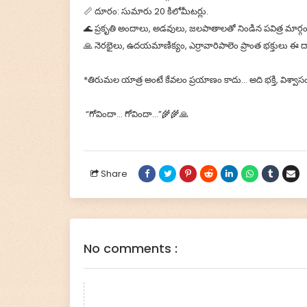
📏 దూరం: సుమారు 20 కిలోమీటర్లు.
🌊 ప్రకృతి అందాలు, అడవులు, జలపాతాలతో నిండిన పవిత్ర మార్గం
🙏 నెరభైలు, ఉదయమాణిక్యం, ఎర్రావారిపాలెం ప్రాంత భక్తులు ఈ ద
*తిరుమల యాత్ర అంటే కేవలం ప్రయాణం కాదు… అది భక్తి, విశ్వాస
“గోవిందా… గోవిందా…”🌾🌾🙏
Share
No comments :