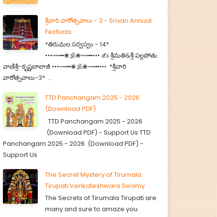
శ్రీవారి వారోత్సవాలు - 3 - Srivari Annual
Festivals
*తిరుమల సర్వస్వం - 14*
•••┉┅━❀🕉️❀┉┅━••• ✍️ శ్రీమతి&శ్రీ పల్లపోతు
వాణిశ్రీ-కృష్ణబాలాజీ •••┉┅━❀🕉️❀┉┅━••• *శ్రీవారి
వారోత్సవాలు-3* ...
TTD Panchangam 2025 - 2026
(Download PDF)
TTD Panchangam 2025 - 2026
(Download PDF) - Support Us TTD
Panchangam 2025 - 2026 (Download PDF) -
Support Us
The Secret Mystery of Tirumala
Tirupati Venkateshwara Swamy
The Secrets of Tirumala Tirupati are
many and sure to amaze you.