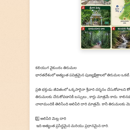
కలియుగ వైకుంఠం తిరుమల
భారతదేశంలో అత్యంత పవిత్రమైన పుణ్యక్షేత్రాలలో తిరుమల ఒకటి
ప్రతి భక్తుడు జీవితంలో ఒక్కసారైనా శ్రీవారి దర్శనం చేసుకోవాలని
తిరుమలకు చేరుకోవడానికి బస్సులు , కార్లు మాత్రమే కాదు. కాల
చాలామందికి తెలిసింది అలిపిరి దారి మాత్రమే. కానీ తిరుమలకు మ
1️⃣ అలిపిరి మెట్ల దారి
ఇది అత్యంత ప్రసిద్ధమైన మరియు ప్రధానమైన దారి.