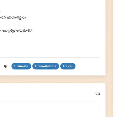
.
ారిని ఉపయోగిస్తారు.
ం, ఆధ్యాత్మిక అనుభూతి.*
tirumala
tirumalahills
travel