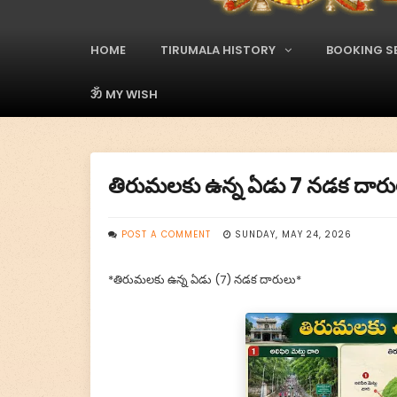
A
d
s
HOME
TIRUMALA HISTORY
BOOKING S
M
a
i
ॐ MY WISH
n
M
e
n
తిరుమలకు ఉన్న ఏడు 7 నడక దారు
u
POST A COMMENT
SUNDAY, MAY 24, 2026
*తిరుమలకు ఉన్న ఏడు (7) నడక దారులు*