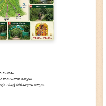
.
 కోరుకుంటాడు.
ినడక దారులు కూడా ఉన్నాయి.
ొత్తం 7 పవిత్ర నడక మార్గాలు ఉన్నాయి.