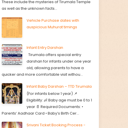
These include the mysteries of Tirumala Temple
as well as the unknown facts...
Vehicle Purchase dates with
auspicious Muhurat timings
Infant Entry Darshan
Tirumala offers special entry
darshan for infants under one year
old, allowing parents to have a
quicker and more comfortable visit withou...
Infant Baby Darshan – TTD Tirumala
(For infants below 1 year) 📌
Eligibility: 👶 Baby age must be 0 to 1
year 📄 Required Documents: •
Parents’ Aadhaar Card • Baby’s Birth Cer...
Srivani Ticket Booking Process -