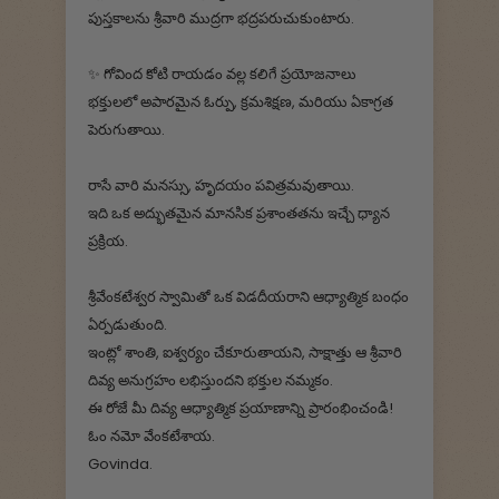
పుస్తకాలను శ్రీవారి ముద్రగా భద్రపరుచుకుంటారు.
✨ గోవింద కోటి రాయడం వల్ల కలిగే ప్రయోజనాలు
భక్తులలో అపారమైన ఓర్పు, క్రమశిక్షణ, మరియు ఏకాగ్రత
పెరుగుతాయి.
రాసే వారి మనస్సు, హృదయం పవిత్రమవుతాయి.
ఇది ఒక అద్భుతమైన మానసిక ప్రశాంతతను ఇచ్చే ధ్యాన
ప్రక్రియ.
శ్రీవేంకటేశ్వర స్వామితో ఒక విడదీయరాని ఆధ్యాత్మిక బంధం
ఏర్పడుతుంది.
ఇంట్లో శాంతి, ఐశ్వర్యం చేకూరుతాయని, సాక్షాత్తు ఆ శ్రీవారి
దివ్య అనుగ్రహం లభిస్తుందని భక్తుల నమ్మకం.
ఈ రోజే మీ దివ్య ఆధ్యాత్మిక ప్రయాణాన్ని ప్రారంభించండి!
ఓం నమో వేంకటేశాయ.
Govinda.