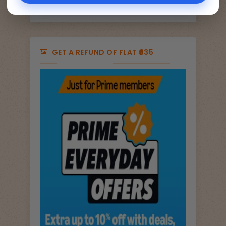
GET A REFUND OF FLAT ₹335