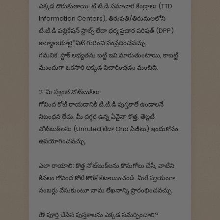
ఎక్కడ దొరుకుతాయి: టి.టి.డి సమాచార కేంద్రాలు (TTD
Information Centers), తిరుపతి/తిరుమలలోని
టి.టి.డి పబ్లికేషన్ స్టాల్స్ లేదా ధర్మ ప్రచార పరిషత్ (DPP)
కార్యాలయాల్లో వీటి గురించి సంప్రదించవచ్చు.
గమనిక: స్టాక్ లభ్యతను బట్టి ఇవి మారుతుంటాయి, కాబట్టి
ముందుగా ఒకసారి అక్కడ విచారించడం మంచిది.
2. మీ స్వంత నోట్‌బుక్‌లు:
గోవింద కోటి రాయడానికి టి.టి.డి పుస్తకాలే ఉండాలనే
నిబంధన లేదు. మీ దగ్గర ఉన్న ఏవైనా కొత్త, తెల్లటి
నోట్‌బుక్‌లను (Unruled లేదా Grid పేజీలు) ఇందుకోసం
ఉపయోగించవచ్చు.
ఎలా రాయాలి: కొత్త నోట్‌బుక్‌లను కొనుగోలు చేసి, వాటిని
కేవలం గోవింద కోటి కొరకే కేటాయించండి. మీరే స్వయంగా
నంబర్లు వేసుకుంటూ నామ లేఖనాన్ని ప్రారంభించవచ్చు.
🎁 పూర్తి చేసిన పుస్తకాలను ఎక్కడ సమర్పించాలి?