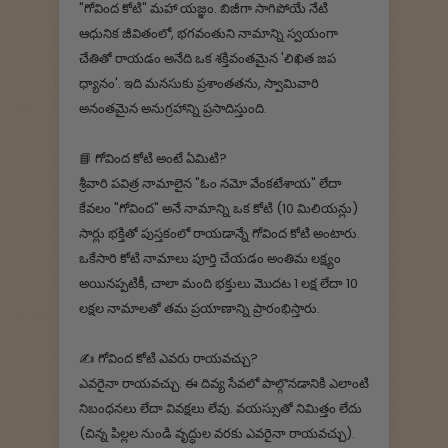
"గోవింద కోటి" మహా యజ్ఞం. బిజీగా సాగిపోయే నేటి
ఆధునిక జీవితంలో, భగవంతుని నామాన్ని స్వయంగా
చేతితో రాయడం అనేది ఒక శక్తివంతమైన 'లిఖిత జప
ధ్యానం'. ఇది మనసుకు ప్రశాంతతను, స్వామివారి
అనంతమైన అనుగ్రహాన్ని ప్రసాదిస్తుంది.
📘 గోవింద కోటి అంటే ఏమిటి?
శ్రీవారి పవిత్ర నామాలైన "ఓం నమో వేంకటేశాయ" లేదా
కేవలం "గోవింద" అనే నామాన్ని ఒక కోటి (10 మిలియన్లు)
సార్లు భక్తితో పుస్తకంలో రాయడాన్నే గోవింద కోటి అంటారు.
ఒకేసారి కోటి నామాలు పూర్తి చేయడం అంతిమ లక్ష్యం
అయినప్పటికీ, చాలా మంది భక్తులు మొదట 1 లక్ష లేదా 10
లక్షల నామాలతో తమ ప్రయాణాన్ని ప్రారంభిస్తారు.
✍️ గోవింద కోటి ఎవరు రాయవచ్చు?
ఎవరైనా రాయవచ్చు. ఈ దివ్య సేవలో పాల్గొనడానికి ఎలాంటి
నిబంధనలు లేదా వివక్షలు లేవు. వయస్సుతో నిమిత్తం లేదు
(చిన్న పిల్లల నుండి వృద్ధుల వరకు ఎవరైనా రాయవచ్చు).