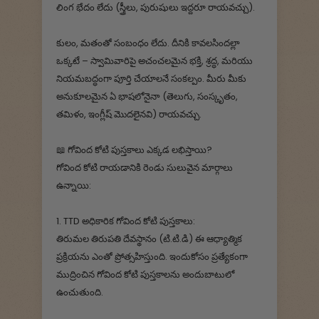
లింగ భేదం లేదు (స్త్రీలు, పురుషులు ఇద్దరూ రాయవచ్చు).
కులం, మతంతో సంబంధం లేదు. దీనికి కావలసిందల్లా
ఒక్కటే – స్వామివారిపై అచంచలమైన భక్తి, శ్రద్ధ, మరియు
నియమబద్ధంగా పూర్తి చేయాలనే సంకల్పం. మీరు మీకు
అనుకూలమైన ఏ భాషలోనైనా (తెలుగు, సంస్కృతం,
తమిళం, ఇంగ్లీష్ మొదలైనవి) రాయవచ్చు.
📖 గోవింద కోటి పుస్తకాలు ఎక్కడ లభిస్తాయి?
గోవింద కోటి రాయడానికి రెండు సులువైన మార్గాలు
ఉన్నాయి:
1. TTD అధికారిక గోవింద కోటి పుస్తకాలు:
తిరుమల తిరుపతి దేవస్థానం (టి.టి.డి) ఈ ఆధ్యాత్మిక
ప్రక్రియను ఎంతో ప్రోత్సహిస్తుంది. ఇందుకోసం ప్రత్యేకంగా
ముద్రించిన గోవింద కోటి పుస్తకాలను అందుబాటులో
ఉంచుతుంది.