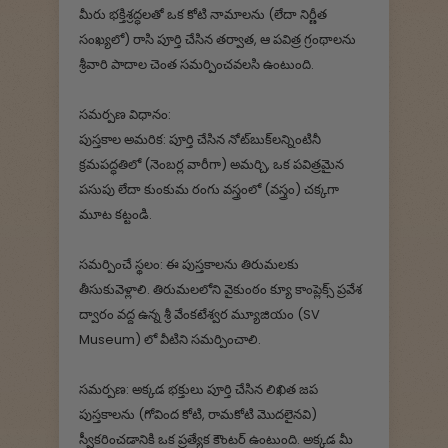
మీరు భక్తిశ్రద్ధలతో ఒక కోటి నామాలను (లేదా నిర్ణీత
సంఖ్యలో) రాసి పూర్తి చేసిన తర్వాత, ఆ పవిత్ర గ్రంథాలను
శ్రీవారి పాదాల చెంత సమర్పించవలసి ఉంటుంది.
సమర్పణ విధానం:
పుస్తకాల అమరిక: పూర్తి చేసిన నోట్‌బుక్‌లన్నింటినీ
క్రమపద్ధతిలో (నెంబర్ల వారీగా) అమర్చి, ఒక పవిత్రమైన
పసుపు లేదా కుంకుమ రంగు వస్త్రంలో (వస్త్రం) చక్కగా
మూట కట్టండి.
సమర్పించే స్థలం: ఈ పుస్తకాలను తిరుమలకు
తీసుకువెళ్లాలి. తిరుమలలోని వైకుంఠం క్యూ కాంప్లెక్స్ ప్రవేశ
ద్వారం వద్ద ఉన్న శ్రీ వేంకటేశ్వర మ్యూజియం (SV
Museum) లో వీటిని సమర్పించాలి.
సమర్పణ: అక్కడ భక్తులు పూర్తి చేసిన లిఖిత జప
పుస్తకాలను (గోవింద కోటి, రామకోటి మొదలైనవి)
స్వీకరించడానికి ఒక ప్రత్యేక కౌంటర్ ఉంటుంది. అక్కడ మీ