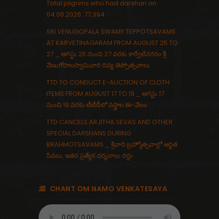
Total pilgrims who had darshan on
04.08.2026: 77,394
SRI VENUGOPALA SWAMY TEPPOTSAVAMS
AT KARVETINAGARAM FROM AUGUST 25 TO
27 _ ఆగస్టు 25 నుంచి 27 వరకు కార్వేటినగరం శ్రీ
వేణుగోపాలస్వామివారి దివ్య తెప్పోత్సవాలు
TTD TO CONDUCT E-AUCTION OF CLOTH
ITEMS FROM AUGUST 17 TO 19 _ ఆగస్టు 17
నుంచి 19 వరకు టీటీడీలో వస్త్రాల ఈ-వేలం
TTD CANCELS ARJITHA SEVAS AND OTHER
SPECIAL DARSHANS DURING
BRAHMOTSAVAMS _ శ్రీవారి బ్రహ్మోత్సవాల్లో ఆర్జిత
సేవలు, ఇతర ప్రత్యేక దర్శనాలు రద్దు
CHANT OM NAMO VENKATESAYA