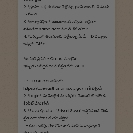
2. *గ్రూప్*: ఒక్కరు కూడా వెళ్లొచ్చు. గ్రూప్ అయితే 10 నుండి
15 మంది
3. *భార్యాభర్తలు*: జంటగా బుక్ అవ్వదు. ఇద్దరూ
విడివిడిగా same date కి బుక్ చేసుకోవాలి
4. *ఖర్చులు*: తిరుమలకు వెళ్లే ఖర్చు మీదే. TTD డబ్బులు
ఇవ్వదు 746b
*బుకింగ్ ప్రాసెస్ - Online మాత్రమే*
ఇప్పుడు ఆఫ్‌లైన్ లెటర్ పద్దతి లేదు 746b
1. *TTD Official వెబ్‌సైట్*:
https://ttdevasthanams.ap.gov.in కి వెళ్లండి
2. *Login*: మీ మొబైల్ నంబర్/ఈ-మెయిల్ తో అకౌంట్
క్రియేట్ చేసుకోండి
3. *Seva Quota*: "Srivari Seva" ఆప్షన్ ఎంచుకోండి.
ప్రతి నెలా కోటా విడుదల చేస్తారు.
- ఉదా: ఆగస్టు నెల కోటా జూన్ 25న మధ్యాహ్నం 3
గంటలకు విడుదల