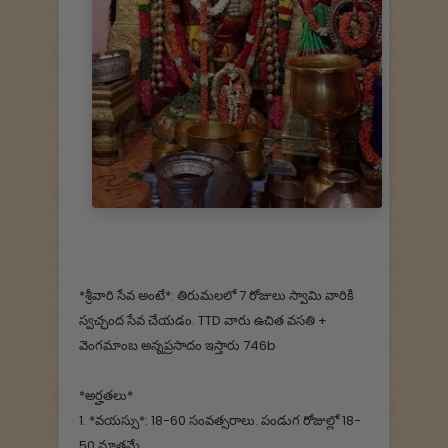
*శ్రీవారి సేవ అంటే*: తిరుమలలో 7 రోజులు స్వామి వారికి
స్వచ్ఛంద సేవ చేయడం. TTD వారు ఉచిత వసతి +
వెంగమాంబ అన్నప్రసాదం ఇస్తారు 746b
*అర్హతలు*
1. *వయస్సు*: 18-60 సంవత్సరాలు. పండుగ రోజుల్లో 18-
50 మాత్రమే