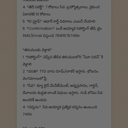
4. *తేదీ సెలెక్ట్*: 7 రోజులు సేవ. బ్రహ్మోత్సవాలు, వైకుంఠ
ఏకాదశికి 10 రోజులు
5. *ID ప్రూఫ్*: ఆధార్ కార్డ్ వివరాలు ఎంటర్ చేయాలి
6. *Confirmation*: బుక్ అయ్యాక రిపోర్టింగ్ తేదీ, టైం
SMS/Email వస్తుంది 79181576746b
*తిరుమలకు వెళ్లాక*
1. *రిపోర్టింగ్*: చెప్పిన తేదీన తిరుమలలోని "సేవా సదన్" కి
వెళ్లాలి
2. *వసతి*: TTD వారు రూమ్/లాకర్ ఇస్తారు. భోజనం
వెంగమాంబలో ఫ్రీ
3. *సేవ*: క్యూ లైన్ మేనేజ్‌మెంట్, అన్నప్రసాదం, గార్డెన్,
దేవాలయ శుభ్రత లాంటి విధులు ఇస్తారు. గుడి లోపల సేవ
అందరికీ ఉండదు
4. *దర్శనం*: సేవ అయ్యాక ప్రత్యేక దర్శనం ఉంటుంది
746b