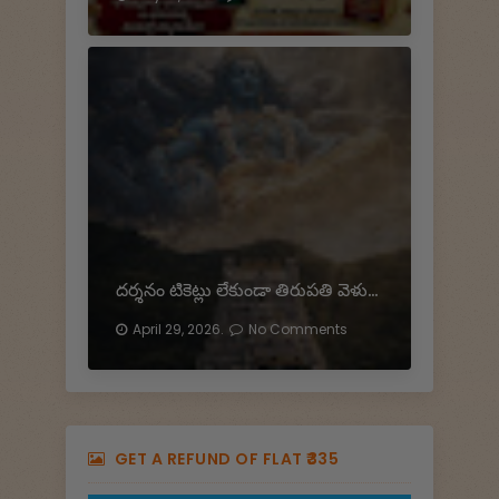
దర్శనం టికెట్లు లేకుండా తిరుపతి వెళుతున్నారా…?
April 29, 2026.
No Comments
GET A REFUND OF FLAT ₹335