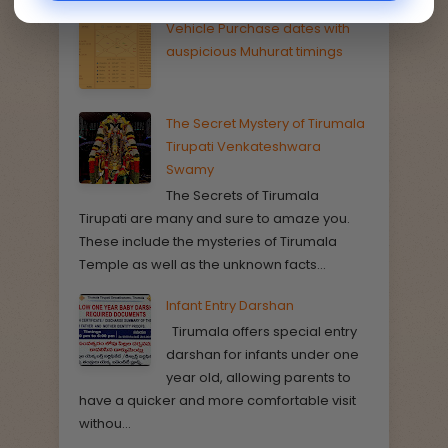
Vehicle Purchase dates with
auspicious Muhurat timings
The Secret Mystery of Tirumala
Tirupati Venkateshwara
Swamy
The Secrets of Tirumala
Tirupati are many and sure to amaze you.
These include the mysteries of Tirumala
Temple as well as the unknown facts...
Infant Entry Darshan
Tirumala offers special entry
darshan for infants under one
year old, allowing parents to
have a quicker and more comfortable visit
withou...