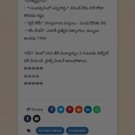
*ముఖ్యమైనవి*
- *1 సంవత్సరంలో ఎన్నిసార్లు*: లిమిట్ లేదు కానీ కోటా
దొరకడం కష్టం
- *డ్రెస్ కోడ్*: సాంప్రదాయ దుస్తులు - పంచె/ధోవతి, చీర
- *టీం లీడర్*: ఎవరికీ ప్రత్యేక సత్కారాలు, డబ్బులు
ఉండవు 746b
*టిప్*: నెలలో 25వ తేదీ మధ్యాహ్నం 3 గంటలకు వెబ్‌సైట్
చెక్ చేయండి. స్లాట్స్ వెంటనే అయిపోతాయి.
🪷🪷🪷🪷🪷
🙏🙏🙏🙏
🪷🪷🪷🪷🪷
Share
Srivari Seva
tirumala