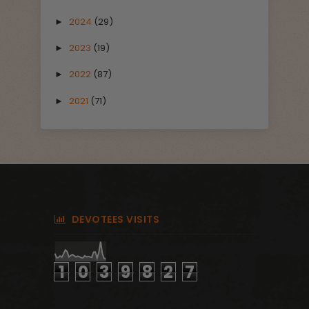
2024
(29)
►
2023
(19)
►
2022
(87)
►
2021
(71)
►
DEVOTEES VISITS
1
0
3
9
8
2
7