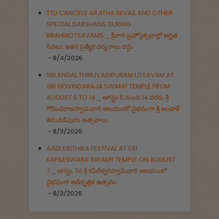
TTD CANCELS ARJITHA SEVAS AND OTHER
SPECIAL DARSHANS DURING
BRAHMOTSAVAMS _ శ్రీవారి బ్రహ్మోత్సవాల్లో ఆర్జిత
సేవలు, ఇతర ప్రత్యేక దర్శనాలు రద్దు
- 8/4/2026
SRI ANDAL THIRUVADIPURAM UTSAVAM AT
SRI GOVINDARAJA SWAMY TEMPLE FROM
AUGUST 5 TO 14 _ ఆగస్టు 5 నుంచి 14 వరకు శ్రీ
గోవిందరాజస్వామివారి ఆలయంలో వైభవంగా శ్రీ ఆండాళ్
తిరువడిపురం ఉత్సవాలు
- 8/3/2026
AADI KRITHIKA FESTIVAL AT SRI
KAPILESWARA SWAMY TEMPLE ON AUGUST
7 _ ఆగస్టు 7న శ్రీ కపిలేశ్వరస్వామివారి ఆలయంలో
వైభవంగా ఆడికృత్తిక ఉత్సవం
- 8/3/2026