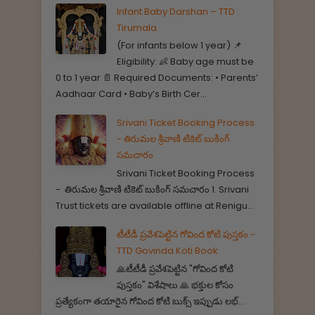
Infant Baby Darshan – TTD
Tirumala
(For infants below 1 year) 📌
Eligibility: 👶 Baby age must be
0 to 1 year 📄 Required Documents: • Parents’
Aadhaar Card • Baby’s Birth Cer...
Srivani Ticket Booking Process
- తిరుమల శ్రీవాణి టికెట్ బుకింగ్
సమచారం
Srivani Ticket Booking Process
- తిరుమల శ్రీవాణి టికెట్ బుకింగ్ సమచారం 1. Srivani
Trust tickets are available offline at Renigu...
టీటీడీ ప్రవేశపెట్టిన గోవింద కోటి పుస్తకం -
TTD Govinda Koti Book
🙏టీటీడీ ప్రవేశపెట్టిన "గోవింద కోటి
పుస్తకం" విశేషాలు 🙏 భక్తుల కోసం
ప్రత్యేకంగా తయారైన గోవింద కోటి బుక్స్ ఇప్పుడు లభ్...