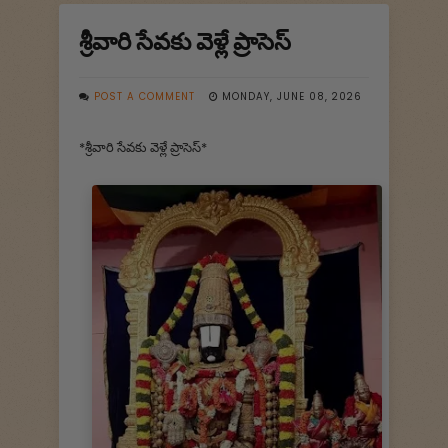
శ్రీవారి సేవకు వెళ్లే ప్రాసెస్
POST A COMMENT
MONDAY, JUNE 08, 2026
*శ్రీవారి సేవకు వెళ్లే ప్రాసెస్*