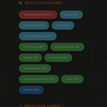
ARTICLE CATEGORIES
TirumalaHills
(287)
Seva
(31)
Festivals
(25)
TTD
(20)
Visiting Places
(11)
Astrology
(8)
Muhuratham
(8)
Video
(8)
YouTube
(8)
Darshanam
(6)
Accommodation
(4)
SVBC
(3)
Photos
(1)
WRITE YOUR QUERIES /