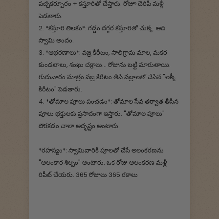
పచ్చకర్పూరం + కస్తూరితో చేస్తారు. రోజూ చెరిపి మళ్లీ
పెడతారు.
2. *కస్తూరి తిలకం*: గడ్డం దగ్గర కస్తూరితో చుక్క. అది
స్వామి అందం.
3. *ఆభరణాలు*: వజ్ర కిరీటం, సాలిగ్రామ మాల, మకర
కుండలాలు, శంఖు చక్రాలు... రోజును బట్టి మారుతాయి.
గురువారం మాత్రం వజ్ర కిరీటం తీసి వజ్రాలతో చేసిన "లక్కీ
కిరీటం" పెడతారు.
4. *తోమాల పూలు పంచడం*: తోమాల సేవ తర్వాత తీసిన
పూలు భక్తులకు ప్రసాదంగా ఇస్తారు. "తోమాల పూలు"
దొరకడం చాలా అదృష్టం అంటారు.
*రహస్యం*: స్వామివారికి పూలతో చేసే అలంకరణను
"అలంకార శిల్పం" అంటారు. ఒక రోజు అలంకరణ మళ్లీ
రిపీట్ చేయరు. 365 రోజులు 365 రకాలు