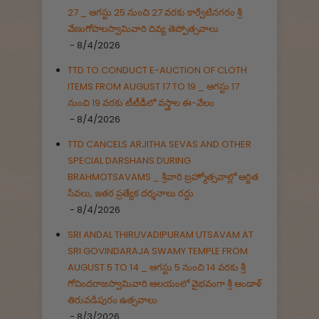
27 _ ఆగస్టు 25 నుంచి 27 వరకు కార్వేటినగరం శ్రీ
వేణుగోపాలస్వామివారి దివ్య తెప్పోత్సవాలు
- 8/4/2026
TTD TO CONDUCT E-AUCTION OF CLOTH
ITEMS FROM AUGUST 17 TO 19 _ ఆగస్టు 17
నుంచి 19 వరకు టీటీడీలో వస్త్రాల ఈ-వేలం
- 8/4/2026
TTD CANCELS ARJITHA SEVAS AND OTHER
SPECIAL DARSHANS DURING
BRAHMOTSAVAMS _ శ్రీవారి బ్రహ్మోత్సవాల్లో ఆర్జిత
సేవలు, ఇతర ప్రత్యేక దర్శనాలు రద్దు
- 8/4/2026
SRI ANDAL THIRUVADIPURAM UTSAVAM AT
SRI GOVINDARAJA SWAMY TEMPLE FROM
AUGUST 5 TO 14 _ ఆగస్టు 5 నుంచి 14 వరకు శ్రీ
గోవిందరాజస్వామివారి ఆలయంలో వైభవంగా శ్రీ ఆండాళ్
తిరువడిపురం ఉత్సవాలు
- 8/3/2026