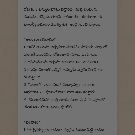
రోజుకు 3 టన్నుల పూలు వస్తాయి . మల్లె, సంపెంగ,
మరువం, గన్నేరు, తులసి, పారిజాతం... రకరకాలు. ఈ
పూలన్నీ తమిళనాడు, కర్ణాటక, ఆంధ్ర నుంచి వస్తాయి.
*అలంకరణ విధానం*:
1. *తోమాల సేవ*: అర్చకులు మాత్రమే చూస్తారు. స్వామికి
మొదటి అలంకరణ. రోజంతా ఈ పూలు ఉంటాయి.
2. *సహస్రనామ అర్చన*: ఉదయం 108 నామాలతో
కుంకుమ, పూలతో అర్చన. అప్పుడు స్వామి నిజరూపం
కనిపిస్తుంది.
3. *రాజభోగ అలంకరణ*: మధ్యాహ్నం బంగారు
ఆభరణాలు + పూలతో రాజు లాగా అలంకరిస్తారు.
4. *ఏకాంత సేవ*: రాత్రి తులసి మాల, మరువం పూలతో
తేలిక అలంకరణ. పవళింపు కోసం.
*విశేషాలు*:
1. *పచ్చకర్పూరం నామం*: స్వామి నుదుట పెట్టే నామం