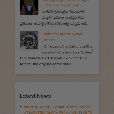
TTD Govinda Koti Book
🙏టీటీడీ ప్రవేశపెట్టిన "గోవింద కోటి
పుస్తకం" విశేషాలు 🙏 భక్తుల కోసం
ప్రత్యేకంగా తయారైన గోవింద కోటి బుక్స్ ఇప్పుడు లభ్...
Tirumala Varaha Swamy
Temple
On leaving the Vaikuntha (the
celestial abode of Lord Vishnu)
Lord Srinivasa hid Himself in an anthill in a
forest. One day, he came out o...
Latest News
SRI VENUGOPALA SWAMY TEPPOTSAVAMS
AT KARVETINAGARAM FROM AUGUST 25 TO