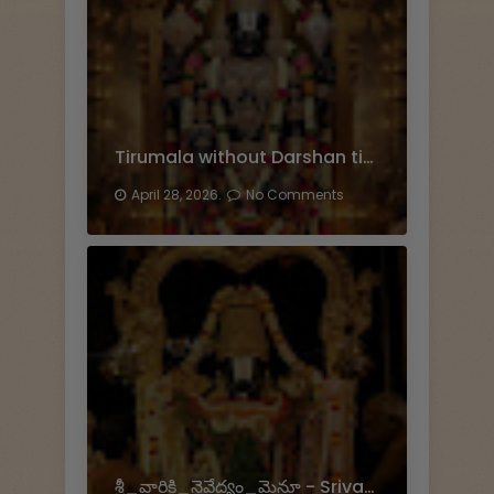
Tirumala without Darshan tickets?
April 28, 2026.
No Comments
శ్రీ_వారికి_నైవేద్యం_మెనూ - Srivari Prasadam Menu