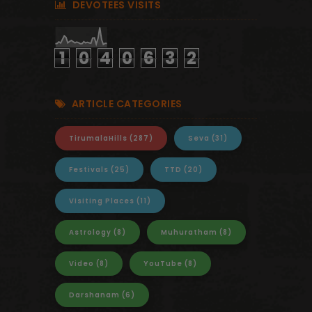
DEVOTEES VISITS
1
0
4
0
6
3
2
ARTICLE CATEGORIES
TirumalaHills
(287)
Seva
(31)
Festivals
(25)
TTD
(20)
Visiting Places
(11)
Astrology
(8)
Muhuratham
(8)
Video
(8)
YouTube
(8)
Darshanam
(6)