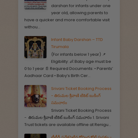
darshan for infants under one
year old, allowing parents to
have a quicker and more comfortable visit
withou...
Infant Baby Darshan – TTD
Tirumala
(For infants below 1 year) 📌
Eligibility: 👶 Baby age must be
0 to 1 year 📄 Required Documents: • Parents’
Aadhaar Card • Baby’s Birth Cer...
Srivani Ticket Booking Process
- తిరుమల శ్రీవాణి టికెట్ బుకింగ్
సమచారం
Srivani Ticket Booking Process
- తిరుమల శ్రీవాణి టికెట్ బుకింగ్ సమచారం 1. Srivani
Trust tickets are available offline at Renigu...
టీటీడీ ప్రవేశపెట్టిన గోవింద కోటి పుస్తకం -