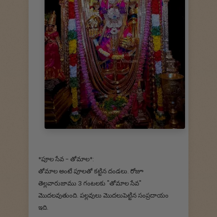
*పూల సేవ - తోమాల*:
తోమాల అంటే పూలతో కట్టిన దండలు. రోజూ
తెల్లవారుజాము 3 గంటలకు "తోమాల సేవ"
మొదలవుతుంది. పల్లవులు మొదలుపెట్టిన సంప్రదాయం
ఇది.