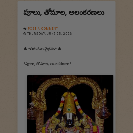
పూలు, తోమాల, అలంకరణలు
POST A COMMENT
THURSDAY, JUNE 25, 2026
🔔 *తిరుమల వైభవం* 🔔
*పూలు, తోమాల, అలంకరణలు*