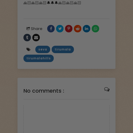
🙏🏻🙏🏻🙏🏻🔔🔔🔔🙏🏻🙏🏻🙏🏻
Share
seva
tirumala
tirumalahills
No comments :