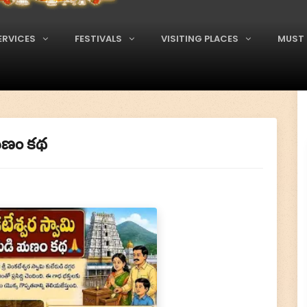
ERVICES
FESTIVALS
VISITING PLACES
MUST 
 ఋణం కథ