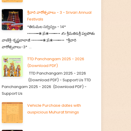
శ్రీవారి వారోత్సవాలు - 3 - Srivari Annual
Festivals
*తిరుమల సర్వస్వం - 14*
•••┉┅━❀🕉️❀┉┅━••• ✍️ శ్రీమతి&శ్రీ పల్లపోతు
వాణిశ్రీ-కృష్ణబాలాజీ •••┉┅━❀🕉️❀┉┅━••• *శ్రీవారి
వారోత్సవాలు-3* ...
TTD Panchangam 2025 - 2026
(Download PDF)
TTD Panchangam 2025 - 2026
(Download PDF) - Support Us TTD
Panchangam 2025 - 2026 (Download PDF) -
Support Us
Vehicle Purchase dates with
auspicious Muhurat timings