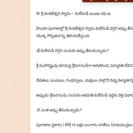
🌺 శ్రీ వెంకటేశ్వర స్వామి – కుబేరుడి ఋణం కథ 🙏
హిందూ పురాణాల్లో శ్రీ వెంకటేశ్వర స్వామి కుబేరుడి దగ్గర అప్పు తీ
యొక్క గొప్పతనాన్ని తెలియజేస్తుంది.
💰 కుబేరుడి దగ్గర ఎందుకు అప్పు తీసుకున్నాడు?
శ్రీ మహావిష్ణువు భూమిపై శ్రీనివాసుడిగా అవతరించి, పద్మావతి దే
దేవతలు, ఋషులు, గంధర్వులు, యక్షులు పాల్గొనే దివ్య కళ్యాణ
అప్పుడు శ్రీనివాసుడు సంపదల అధిపతి కుబేరుడి వద్దకు వెళ్లి వ
🪙 ఎంత అప్పు తీసుకున్నాడు?
పురాణాల ప్రకారం 1 కోటి 14 లక్షల బంగారు నాణేలు (రామముద్రలు