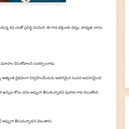
సుకున్న కథ ఎంతో ప్రసిద్ధి చెందింది. ఈ గాథ భక్తులకు ధర్మం, బాధ్యత, దానం
విని వివాహం చేసుకోవాలని సంకల్పించాడు.
ాన్ని అత్యంత వైభవంగా నిర్వహించేందుకు అపారమైన సంపద అవసరమైంది.
ివాహ ఖర్చుల కోసం ధనం అప్పుగా తీసుకున్నాడని పురాణ గాథ చెబుతోంది.
) అప్పుగా తీసుకున్నాడని చెబుతారు.