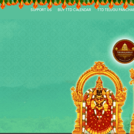
SUPPORT US
BUY TTD CALENDAR
TTD TELUGU PANCH
P
a
g
e
s