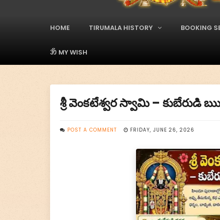
A
d
s
HOME
TIRUMALA HISTORY
BOOKING S
M
a
i
ॐ MY WISH
n
M
e
n
శ్రీ వెంకటేశ్వర స్వామి – కుబేరుడి
u
POST A COMMENT
FRIDAY, JUNE 26, 2026