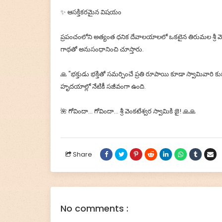
✨ ఆసక్తికరమైన విషయం
ప్రపంచంలోని అత్యంత ధనిక దేవాలయాలలో ఒకటైన తిరుమల శ్రీ 
గాథతో అనుసంధానించి చూస్తారు.
🙏 "భక్తుడు భక్తితో సమర్పించే ప్రతి రూపాయి కూడా స్వామివారి 
హృదయాల్లో నేటికీ సజీవంగా ఉంది.
🌺 గోవిందా... గోవిందా... శ్రీ వెంకటేశ్వర స్వామికి జై! 🙏🙏
Share
No comments :