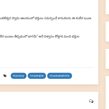
🙏 Donate Now!
వెంకటేశ్వర స్వామి ఆలయంలో భక్తులు సమర్పించే కానుకలను ఈ కుబేర ఋణ
కుబేర ఋణం తీర్చడంలో భాగమే" అనే విశ్వాసం కోట్లాది మంది భక్తుల
history
tirumala
tirumalahills