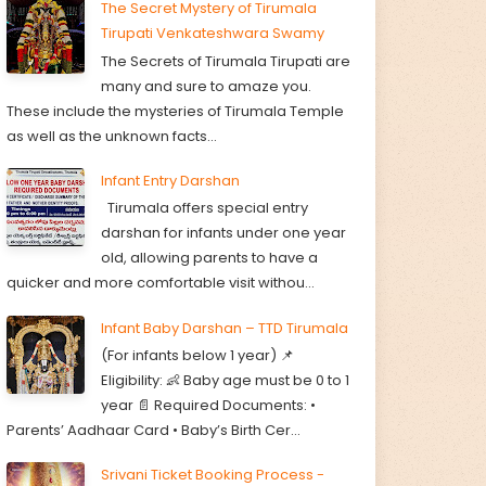
The Secret Mystery of Tirumala
Tirupati Venkateshwara Swamy
The Secrets of Tirumala Tirupati are
many and sure to amaze you.
These include the mysteries of Tirumala Temple
as well as the unknown facts...
Infant Entry Darshan
Tirumala offers special entry
darshan for infants under one year
old, allowing parents to have a
quicker and more comfortable visit withou...
Infant Baby Darshan – TTD Tirumala
(For infants below 1 year) 📌
Eligibility: 👶 Baby age must be 0 to 1
year 📄 Required Documents: •
Parents’ Aadhaar Card • Baby’s Birth Cer...
Srivani Ticket Booking Process -