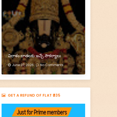
విరాళం దాతలకు ఇచ్చే సౌకర్యాలు
June 07, 2026.
No Comments
GET A REFUND OF FLAT ₹335