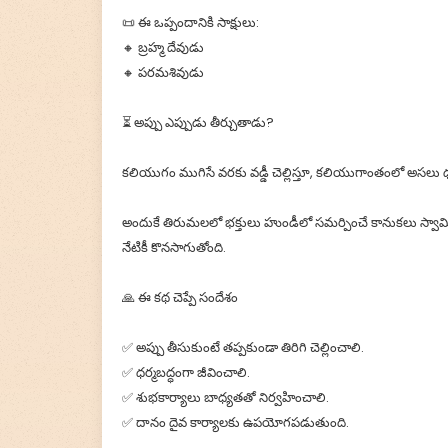
📜 ఈ ఒప్పందానికి సాక్షులు:
🔸 బ్రహ్మ దేవుడు
🔸 పరమశివుడు
⏳ అప్పు ఎప్పుడు తీర్చుతాడు?
కలియుగం ముగిసే వరకు వడ్డీ చెల్లిస్తూ, కలియుగాంతంలో అసలు ధనం 
అందుకే తిరుమలలో భక్తులు హుండీలో సమర్పించే కానుకలు స్వ
నేటికీ కొనసాగుతోంది.
🙏 ఈ కథ చెప్పే సందేశం
✅ అప్పు తీసుకుంటే తప్పకుండా తిరిగి చెల్లించాలి.
✅ ధర్మబద్ధంగా జీవించాలి.
✅ శుభకార్యాలు బాధ్యతతో నిర్వహించాలి.
✅ దానం దైవ కార్యాలకు ఉపయోగపడుతుంది.