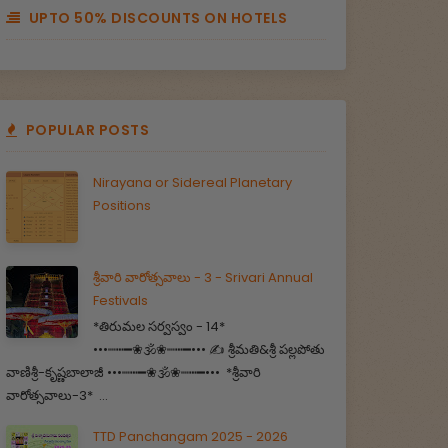
UPTO 50% DISCOUNTS ON HOTELS
POPULAR POSTS
Nirayana or Sidereal Planetary
Positions
శ్రీవారి వారోత్సవాలు - 3 - Srivari Annual
Festivals
*తిరుమల సర్వస్వం - 14*
•••┉┅━❀🕉️❀┉┅━••• ✍️ శ్రీమతి&శ్రీ పల్లపోతు
వాణిశ్రీ-కృష్ణబాలాజీ •••┉┅━❀🕉️❀┉┅━••• *శ్రీవారి
వారోత్సవాలు-3* ...
TTD Panchangam 2025 - 2026