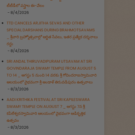
టీటీడీలో వస్త్రాల ఈ-వేలం
- 8/4/2026
TTD CANCELS ARJITHA SEVAS AND OTHER
SPECIAL DARSHANS DURING BRAHMOTSAVAMS
_ శ్రీవారి బ్రహ్మోత్సవాల్లో ఆర్జిత సేవలు, ఇతర ప్రత్యేక దర్శనాలు
రద్దు
- 8/4/2026
SRI ANDAL THIRUVADIPURAM UTSAVAM AT SRI
GOVINDARAJA SWAMY TEMPLE FROM AUGUST 5
TO 14 _ ఆగస్టు 5 నుంచి 14 వరకు శ్రీ గోవిందరాజస్వామివారి
ఆలయంలో వైభవంగా శ్రీ ఆండాళ్ తిరువడిపురం ఉత్సవాలు
- 8/3/2026
AADI KRITHIKA FESTIVAL AT SRI KAPILESWARA
SWAMY TEMPLE ON AUGUST 7 _ ఆగస్టు 7న శ్రీ
కపిలేశ్వరస్వామివారి ఆలయంలో వైభవంగా ఆడికృత్తిక
ఉత్సవం
- 8/3/2026