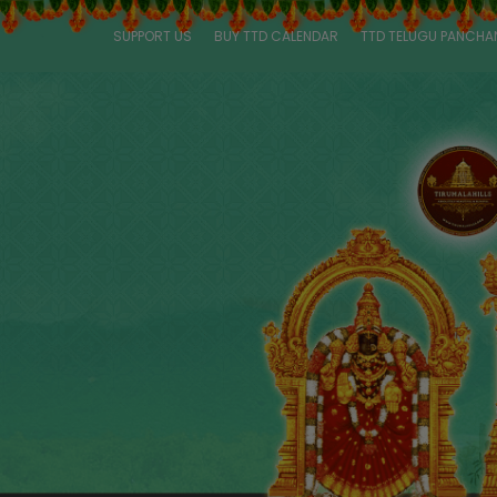
SUPPORT US
BUY TTD CALENDAR
TTD TELUGU PANCH
P
a
g
e
s