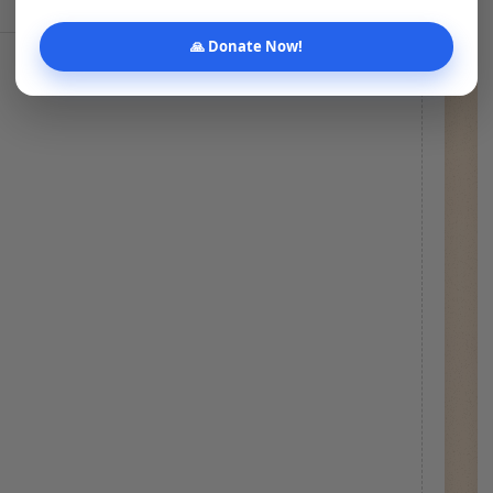
🙏 Donate Now!