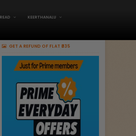
READ
KEERTHANALU
GET A REFUND OF FLAT ₹335