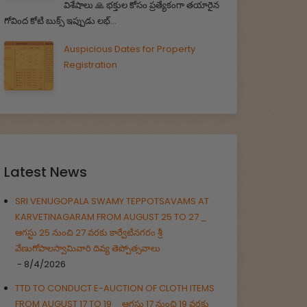
విశేషాలు 🙏 భక్తుల కోసం ప్రత్యేకంగా తయారైన
గోవింద కోటి బుక్స్ ఇప్పుడు లభ్...
Auspicious Dates for Property
Registration
Latest News
SRI VENUGOPALA SWAMY TEPPOTSAVAMS AT
KARVETINAGARAM FROM AUGUST 25 TO 27 _
ఆగస్టు 25 నుంచి 27 వరకు కార్వేటినగరం శ్రీ
వేణుగోపాలస్వామివారి దివ్య తెప్పోత్సవాలు
- 8/4/2026
TTD TO CONDUCT E-AUCTION OF CLOTH ITEMS
FROM AUGUST 17 TO 19 _ ఆగస్టు 17 నుంచి 19 వరకు