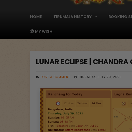
A
d
s
HOME
TIRUMALA HISTORY
BOOKING S
M
a
i
ॐ MY WISH
n
M
e
n
LUNAR ECLIPSE | CHANDRA
u
POST A COMMENT
THURSDAY, JULY 29, 2021