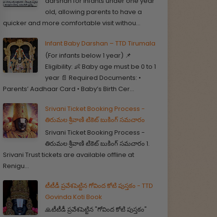
darshan for infants under one year
old, allowing parents to have a
quicker and more comfortable visit withou...
Infant Baby Darshan – TTD Tirumala
(For infants below 1 year) 📌
Eligibility: 👶 Baby age must be 0 to 1
year 📄 Required Documents: •
Parents’ Aadhaar Card • Baby’s Birth Cer...
Srivani Ticket Booking Process -
తిరుమల శ్రీవాణి టికెట్ బుకింగ్ సమచారం
Srivani Ticket Booking Process -
తిరుమల శ్రీవాణి టికెట్ బుకింగ్ సమచారం 1.
Srivani Trust tickets are available offline at
Renigu...
టీటీడీ ప్రవేశపెట్టిన గోవింద కోటి పుస్తకం - TTD
Govinda Koti Book
🙏టీటీడీ ప్రవేశపెట్టిన "గోవింద కోటి పుస్తకం"