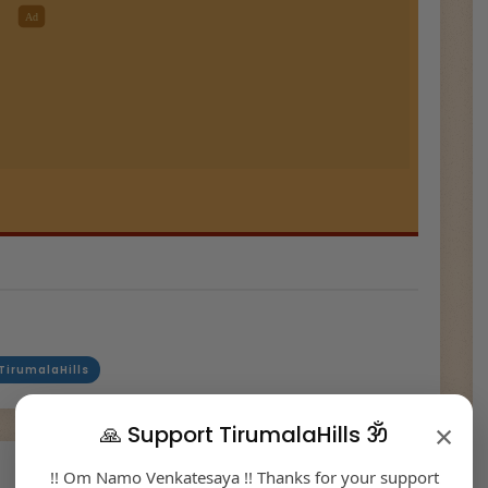
TirumalaHills
×
🙏 Support TirumalaHills ॐ
!! Om Namo Venkatesaya !! Thanks for your support