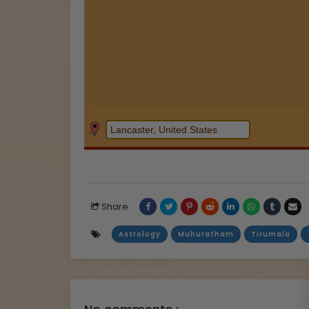
Share
Astrology
Muhuratham
Tirumala