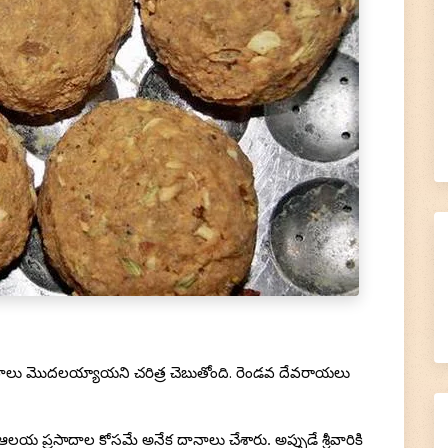
ాదాలు మొదలయ్యాయని చరిత్ర చెబుతోంది. రెండవ దేవరాయలు 
 ప్రసాదాల కోసమే అనేక దానాలు చేశారు. అప్పుడే శ్రీవారికి 