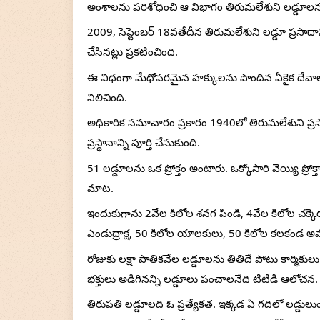
అంశాలను పరిశోధించి ఆ విభాగం తిరుమలేశుని లడ్డూలను
2009, సెప్టెంబర్ 18వతేదీన తిరుమలేశుని లడ్డూ ప్రసాదా
చేసినట్లు ప్రకటించింది. 
ఈ విధంగా మేధోపరమైన హక్కులను పొందిన ఏకైక దేవాలయ ప్
నిలిచింది.
అధికారిక సమాచారం ప్రకారం 1940లో తిరుమలేశుని ప్రస
ప్రస్థానాన్ని పూర్తి చేసుకుంది.
51 లడ్డూలను ఒక ప్రోక్తం అంటారు. ఒక్కోసారి వెయ్యి ప్
మాట.
ఇందుకుగాను 2వేల కిలోల శనగ పిండి, 4వేల కిలోల చక్కెర
ఎండుద్రాక్ష, 50 కిలోల యాలకులు, 50 కిలోల కలకండ
రోజుకు లక్షా పాతికవేల లడ్డూలను తితిదే పోటు కార్మికుల
భక్తులు అడిగినన్ని లడ్డూలు పంచాలనేది టీటీడీ ఆలోచన.
తిరుపతి లడ్డూలది ఓ ప్రత్యేకత. ఇక్కడ ఏ గదిలో లడ్డు