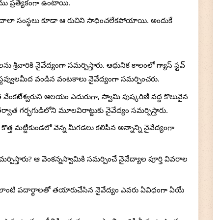
ు ప్రత్యేకంగా ఉంటాయి.
లా సంస్థలు కూడా ఆ రుచిని సాధించలేకపోయాయి. అందుకే 
శ్రీవారికి నైవేద్యంగా సమర్పిస్తారు. ఆధునిక కాలంలో గ్యాస్ స్టవ్ 
స్టవ్వులమీద వండిన వంటకాలు నైవేద్యంగా సమర్పించరు.
వేంకటేశ్వరుని ఆలయం ఎదురుగా, స్వామి పుష్కరిణి వద్ద కొలువైన 
వాత గర్భగుడిలోని మూలవిరాట్టుకు నైవేద్యం సమర్పిస్తారు.
త్త మట్టికుండలో వెన్న మీగడలు కలిపిన అన్నాన్ని నైవేద్యంగా 
ర్పిస్తారు? ఆ వెంకన్నస్వామికి సమర్పించే నైవేద్యాల పూర్తి వివరాల 
 ఎలాంటి పదార్థాలతో తయారుచేసిన నైవేద్యం ఎవరు ఏవిధంగా ఏయే 