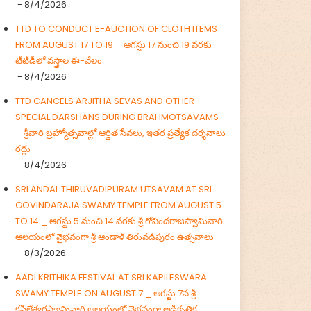
- 8/4/2026
TTD TO CONDUCT E-AUCTION OF CLOTH ITEMS
FROM AUGUST 17 TO 19 _ ఆగస్టు 17 నుంచి 19 వరకు
టీటీడీలో వస్త్రాల ఈ-వేలం
- 8/4/2026
TTD CANCELS ARJITHA SEVAS AND OTHER
SPECIAL DARSHANS DURING BRAHMOTSAVAMS
_ శ్రీవారి బ్రహ్మోత్సవాల్లో ఆర్జిత సేవలు, ఇతర ప్రత్యేక దర్శనాలు
రద్దు
- 8/4/2026
SRI ANDAL THIRUVADIPURAM UTSAVAM AT SRI
GOVINDARAJA SWAMY TEMPLE FROM AUGUST 5
TO 14 _ ఆగస్టు 5 నుంచి 14 వరకు శ్రీ గోవిందరాజస్వామివారి
ఆలయంలో వైభవంగా శ్రీ ఆండాళ్ తిరువడిపురం ఉత్సవాలు
- 8/3/2026
AADI KRITHIKA FESTIVAL AT SRI KAPILESWARA
SWAMY TEMPLE ON AUGUST 7 _ ఆగస్టు 7న శ్రీ
కపిలేశ్వరస్వామివారి ఆలయంలో వైభవంగా ఆడికృత్తిక