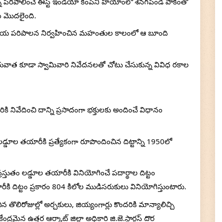
ాన్ని పరిపాలించే ఈస్ట్ ఇండియా కంపెనీ హయాంలో శెనగపిండి పాకంతో 
 మొదలైంది. 
ని ఆలయ పరిపాలన నిర్వహించిన మహంతుల కాలంలో ఆ బూంది 
ాత కూడా స్వామివారి నివేదనలతో చోటు చేసుకున్న వివిధ రకాల 
నివేదించి దాన్ని ప్రసాదంగా భక్తులకు అందించే విధానం 
డ్డూల తయారీకి ప్రత్యేకంగా రూపొందించిన దిట్టాన్ని 1950లో 
తుతం లడ్డూల తయారీకి వినియోగించే పదార్థాల దిట్టం 
కి దిట్టం ప్రకారం 804 కిలోల ముడిసరుకులు వినియోగిస్తుంటారు. 
×
🙏 Support TirumalaHills ॐ
ొలిరోజుల్లో అర్చకులు, జియ్యంగార్లు కొందరికి మాన్యాలిచ్చి 
!! Om Namo Venkatesaya !! Thanks for your support
మైన ఉత్తర ఆర్కాట్ జిల్లా అధికారి జి.జె.స్టార్టస్ దొర 