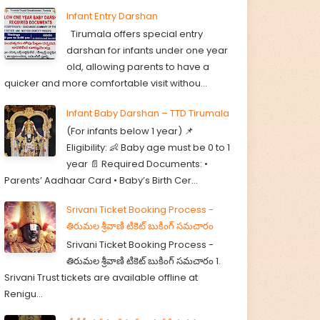
Infant Entry Darshan
Tirumala offers special entry
darshan for infants under one year
old, allowing parents to have a
quicker and more comfortable visit withou...
Infant Baby Darshan – TTD Tirumala
(For infants below 1 year) 📌
Eligibility: 👶 Baby age must be 0 to 1
year 📄 Required Documents: •
Parents’ Aadhaar Card • Baby’s Birth Cer...
Srivani Ticket Booking Process -
తిరుమల శ్రీవాణి టికెట్ బుకింగ్ సమచారం
Srivani Ticket Booking Process -
తిరుమల శ్రీవాణి టికెట్ బుకింగ్ సమచారం 1.
Srivani Trust tickets are available offline at
Renigu...