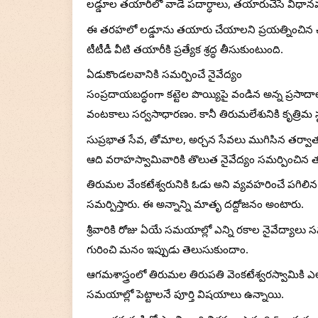
లడ్డూల తయారీలో వాడే పదార్ధాలు, తయారుచేసే విధానమ
ఈ తరహలో లడ్డూను తయారు చేయాలని ప్రయత్నించిన చా
టీటీడీ వీటి తయారీకి ప్రత్యేక శ్రద్ధ తీసుకుంటుంది.
ఏడుకొండలవానికి సమర్పించే నైవేద్యం
సంప్రదాయబద్ధంగా కట్టెల పొయ్యిపై వండిన అన్న ప్రసాదాలను 
వంటకాలు సర్వసాధారణం. కానీ తిరుమలేశునికి కృత్రిమ 
సుప్రభాత సేవ, తోమాల, అర్చన సేవలు ముగిసిన తర్వాత 
ఆది వరాహస్వామివారికి తొలుత నైవేద్యం సమర్పించిన తర్
తిరుమల వేంకటేశ్వరునికి ఓడు అని వ్యవహరించే పగిలిన కొ
సమర్పిస్తారు. ఈ అన్నాన్ని మాతృ దద్దోజనం అంటారు.
శ్రీవారికి రోజు ఏయే సమయాల్లో ఎన్ని రకాల నైవేద్యాలు సమ
గురించి మనం ఇప్పుడు తెలుసుకుందాం.
ఆగమశాస్త్రంలో తిరుమల తిరుపతి వెంకటేశ్వరస్వామికి
సమయాల్లో పెట్టాలనే పూర్తి విషయాలు ఉన్నాయి. 