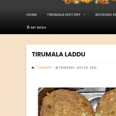
A
d
s
HOME
TIRUMALA HISTORY
BOOKING S
M
a
i
ॐ MY WISH
n
M
e
n
TIRUMALA LADDU
u
1 COMMENT
THURSDAY, JULY 29, 2021