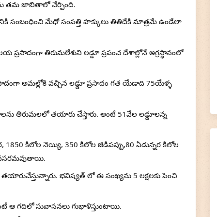
 తమ జాబితాలో చేర్పింది. 
నికి సంబంధించి మేధో సంపత్తి హక్కులు తితిదేకి మాత్రమే ఉండేలా 
రసాదంగా తిరుమలేశుని లడ్డూ ప్రపంచ దేశాల్లోనే అగ్రస్థానంలో 
ాదంగా అమల్లోకి వచ్చిన లడ్డూ ప్రసాదం గత యేడాది 75యేళ్ళ 
రోక్తాలను తిరుమలలో తయారు చేస్తారు. అంటే 51వేల లడ్డూలన్న 
, 1850 కిలోల నెయ్యి, 350 కిలోల జీడిపప్పు,80 ఏడున్నర కిలోల 
 అవసరమవుతాయి.
ు తయారుచేస్తున్నారు. భవిష్యత్ లో ఈ సంఖ్యను 5 లక్షలకు పెంచి 
లుంటే ఆ గదిలో సువాసనలు గుభాళిస్తుంటాయి. 