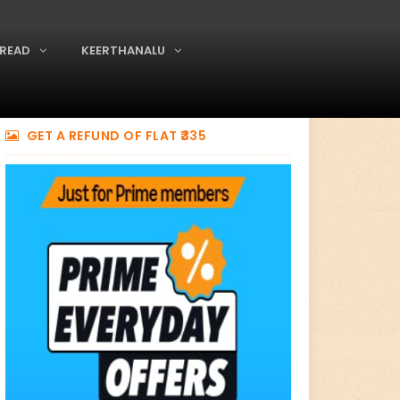
READ
KEERTHANALU
GET A REFUND OF FLAT ₹335