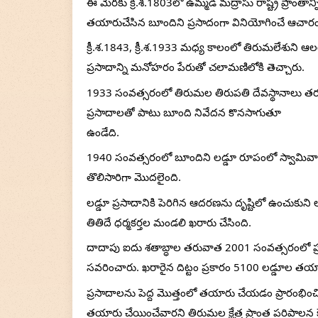
ఈ మేరకు క్రీ.శ.1803లో ఉమ్మడి మద్రాసు రాష్ట్ర ప్రాంత
తయారుచేసిన బూందిని ప్రసాదంగా వినియోగించే ఆచారం
క్రీ.శ.1843, క్రీ.శ.1933 మధ్య కాలంలో తిరుమలేశు
ప్రసాదాన్ని మనోహరం పేరుతో చలామణిలోకి తెచ్చారు. 
1933 సంవత్సరంలో తిరుమల తిరుపతి దేవస్థానాలు తరువ
ప్రసాదాలతో పాటు బూంది నివేదన కొనసాగుతూ 
ఉండేది.
1940 సంవత్సరంలో బూందిని లడ్డూ రూపంలో స్వామివారికి 
తొలిసారిగా మొదలైంది.
లడ్డూ ప్రసాదానికి పెరిగిన ఆదరణను దృష్టిలో ఉంచుకుని ల
తితిదే ధర్మకర్తల మండలి ఖరారు చేసింది. 
దాదాపు ఐదు శతాబ్ధాల తరువాత 2001 సంవత్సరంలో ప్రస్
సవరించారు. ఖరారైన దిట్టం ప్రకారం 5100 లడ్డూల తయారీ
ప్రసాదాలను పెద్ద మొత్తంలో తయారు చేయడం ప్రారంభించిన త
తయారు చేయించేవారని తిరుమల క్షేత్ర ప్రాంత పరిపాలన కేంద్ర