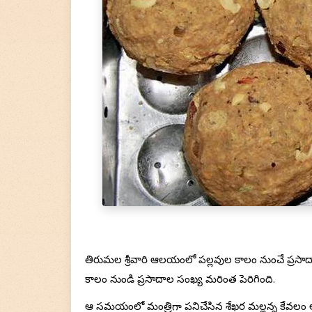
తిరుమల శ్రీవారి ఆలయంలో పల్లవుల కాలం నుంచే ప్రస
కాలం నుండి ప్రసాదాల సంఖ్య మరింత పెరిగింది.
ఆ సమయంలో మంత్రిగా పనిచేసిన శేఖర మల్లన్న కేవలం ఆలయ