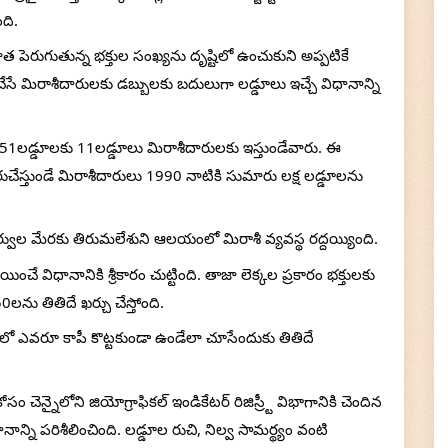
ది.
🙏 Donate Now!
రుగుతున్న భక్తుల సంఖ్యను దృష్టిలో ఉంచుకుని అప్పటికే 
ే మిరాశీదారులకు డబ్బులకు బదులుగా లడ్డూలు ఇచ్చే విధానాన్ని 
ి 51లడ్డూలకు 11లడ్డూలు మిరాశీదారులకు ఇస్తుండేవారు. ఈ 
ేస్తుండే మిరాశీదారులు 1990 నాటికి సుమారు లక్ష లడ్డూలను 
తర్వుల మేరకు తిరుమలేశుని ఆలయంలో మిరాశీ వ్యవస్థ రద్దయ్యింది. 
ిధానానికి శ్రీకారం చుట్టింది. తాజా లెక్కల ప్రకారం భక్తులకు 
ను తితిదే ఖర్చు చేస్తోంది.
్యత్తులో ఎవరూ కాపీ కొట్టకుండా ఉండేలా చూసేందుకు తితిదే 
 చెన్నైలోని జియోగ్రాఫికల్ ఇండికేటర్ రిజిస్ర్టీ విభాగానికి చెందిన 
ని పరిశీలించింది. లడ్డూల రుచి, నిల్వ సామర్థ్యం వంటి 