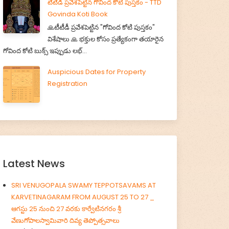
టీటీడీ ప్రవేశపెట్టిన గోవింద కోటి పుస్తకం - TTD
Govinda Koti Book
🙏టీటీడీ ప్రవేశపెట్టిన "గోవింద కోటి పుస్తకం"
విశేషాలు 🙏 భక్తుల కోసం ప్రత్యేకంగా తయారైన
గోవింద కోటి బుక్స్ ఇప్పుడు లభ్...
Auspicious Dates for Property
Registration
Latest News
SRI VENUGOPALA SWAMY TEPPOTSAVAMS AT
KARVETINAGARAM FROM AUGUST 25 TO 27 _
ఆగస్టు 25 నుంచి 27 వరకు కార్వేటినగరం శ్రీ
వేణుగోపాలస్వామివారి దివ్య తెప్పోత్సవాలు