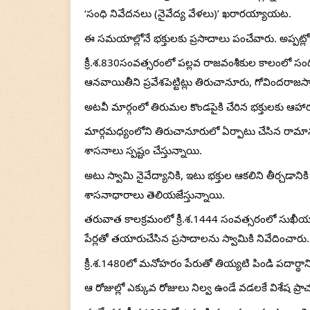
‘సంధి నివేదనలు (నైవేద్య వేళలు)’ ఖరారయ్యాయట.
ఈ సమయాల్లోనే భక్తులకు ప్రసాదాలు పంచేవారు. అప్ప
క్రీ.శ.830సంవత్సరంలో పల్లవ రాజవంశీకుల కాలంలో సంధ
ఆనవాయితీని ప్రవేశపెట్టిట్లు తిరుచానూరు, గోవిందరాజ
అటవీ మార్గంలో తిరుమల కొండపైకి చేరిన భక్తులకు ఆహా
మార్గమధ్యంలోని తిరుచానూరులో ఏర్పాటు చేసిన రామా
శాసనాలు స్పష్టం చేస్తున్నాయి.
అటు స్వామి నైవేద్యానికి, ఇటు భక్తుల ఆకలిని తీర్చడానికి
శాసనాధారాలు తెలియజేస్తున్నాయి.
తరువాత కాలక్రమంలో క్రీ.శ.1444 సంవత్సరంలో సుఖీయం, క్
పేర్లతో తయారుచేసిన ప్రసాదాలను స్వామికి నివేదించారు.
క్రీ.శ.1480లో మనోహరం పేరుతో తియ్యటి పిండి పదార్థాన్న
ఆ రోజుల్లో ఎక్కువ రోజులు నిల్వ ఉండే వడలకే విశేష ప్రాచ