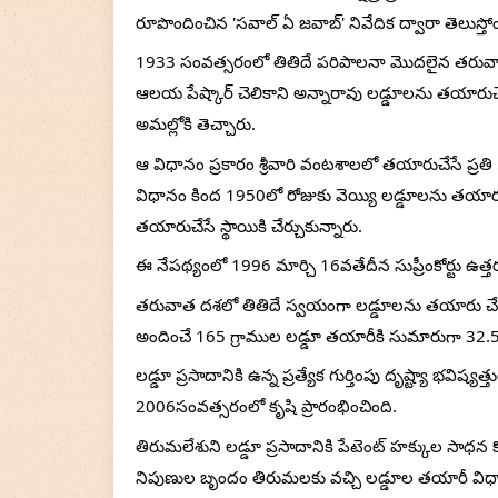
రూపొందించిన 'సవాల్ ఏ జవాబ్' నివేదిక ద్వారా తెలుస్తోం
1933 సంవత్సరంలో తితిదే పరిపాలనా మొదలైన తరువాత పె
ఆలయ పేష్కార్ చెలికాని అన్నారావు లడ్డూలను తయారుచేస
అమల్లోకి తెచ్చారు.
ఆ విధానం ప్రకారం శ్రీవారి వంటశాలలో తయారుచేసే ప్రత
విధానం కింద 1950లో రోజుకు వెయ్యి లడ్డూలను తయారుచ
తయారుచేసే స్థాయికి చేర్చుకున్నారు. 
ఈ నేపథ్యంలో 1996 మార్చి 16వతేదీన సుప్రీంకోర్టు ఉత్
తరువాత దశలో తితిదే స్వయంగా లడ్డూలను తయారు చేయించే వ
అందించే 165 గ్రాముల లడ్డూ తయారీకి సుమారుగా 32.50ల
లడ్డూ ప్రసాదానికి ఉన్న ప్రత్యేక గుర్తింపు దృష్ట్యా భవిష
2006సంవత్సరంలో కృషి ప్రారంభించింది. 
తిరుమలేశుని లడ్డూ ప్రసాదానికి పేటెంట్ హక్కుల సాధన కోసం
నిపుణుల బృందం తిరుమలకు వచ్చి లడ్డూల తయారీ విధానాన్