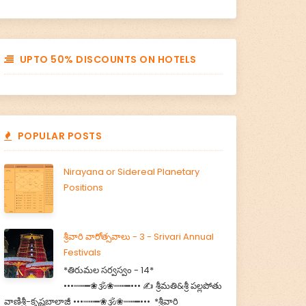
UPTO 50% DISCOUNTS ON HOTELS
POPULAR POSTS
Nirayana or Sidereal Planetary
Positions
శ్రీవారి వారోత్సవాలు - 3 - Srivari Annual
Festivals
*తిరుమల సర్వస్వం - 14*
•••┉┅━❀🕉️❀┉┅━••• ✍️ శ్రీమతి&శ్రీ పల్లపోతు
వాణిశ్రీ-కృష్ణబాలాజీ •••┉┅━❀🕉️❀┉┅━••• *శ్రీవారి