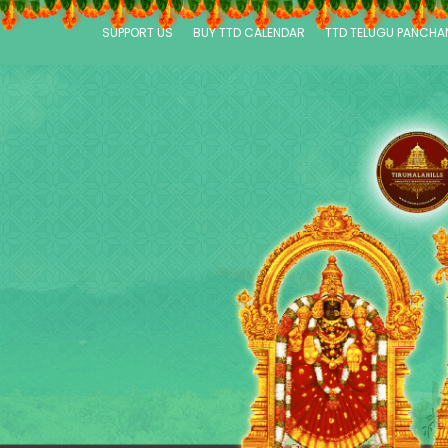
SUPPORT US
BUY TTD CALENDAR
TTD TELUGU PANCH
P
a
g
e
s