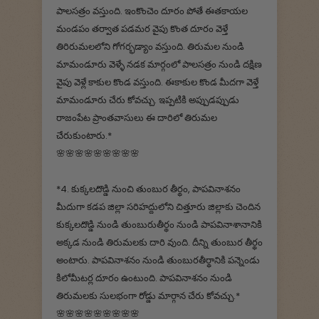
పాలసత్రం వస్తుంది. ఇంకొంచెం దూరం పోతే ఈతకాయల
మండపం తర్వాత పడమర వైపు కొంత దూరం వెళ్తే
తిరిరుమలలోని గోగర్భడ్యాం వస్తుంది. తిరుమల నుండి
మామండూరు వెళ్ళే నడక మార్గంలో పాలసత్రం నుండి దక్షిణ
వైపు వెళ్లే కాకుల కొండ వస్తుంది. ఈకాకుల కొండ మీదగా వెళ్తే
మామండూరు చేరు కోవచ్చు. ఇప్పటికి అప్పుడప్పుడు
రాజంపేట ప్రాంతవాసులు ఈ దారిలో తిరుమల
చేరుకుంటారు.*
🌸🌸🌸🌸🌸🌸🌸🌸🌸
*4. కుక్కలదొడ్డి నుంచి తుంబుర తీర్థం, పాపవినాశనం
మీదుగా కడప జిల్లా సరిహద్దులోని చిత్తూరు జిల్లాకు చెందిన
కుక్కలదొడ్డి నుండి తుంబురుతీర్థం నుండి పాపవినాశానానికి
అక్కడ నుండి తిరుమలకు దారి వుంది. దీన్ని తుంబుర తీర్థం
అంటారు. పాపవినాశనం నుండి తుంబురతీర్థానికి పన్నెండు
కిలోమీటర్ల దూరం ఉంటుంది. పాపవినాశనం నుండి
తిరుమలకు సులభంగా రోడ్డు మార్గాన చేరు కోవచ్చు.*
🌸🌸🌸🌸🌸🌸🌸🌸🌸