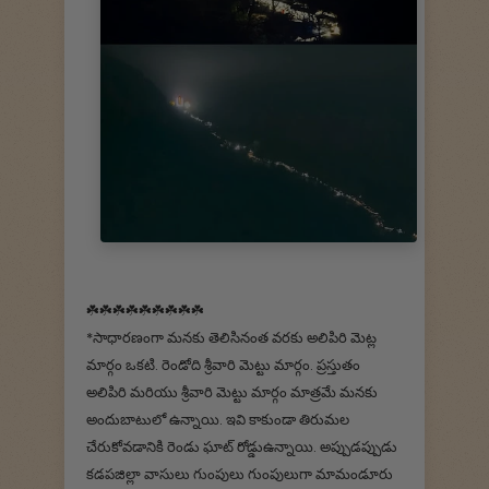
☘️☘️☘️☘️☘️☘️☘️☘️☘️
*సాధారణంగా మనకు తెలిసినంత వరకు అలిపిరి మెట్ల
మార్గం ఒకటి. రెండోది శ్రీవారి మెట్టు మార్గం. ప్రస్తుతం
అలిపిరి మరియు శ్రీవారి మెట్టు మార్గం మాత్రమే మనకు
అందుబాటులో ఉన్నాయి. ఇవి కాకుండా తిరుమల
చేరుకోవడానికి రెండు ఘాట్ రోడ్డుఉన్నాయి. అప్పుడప్పుడు
కడపజిల్లా వాసులు గుంపులు గుంపులుగా మామండూరు