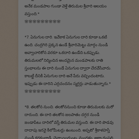
అనేక మండపాల గుండా వెళ్తే తిరుమల శ్రీవారి ఆలయం
వస్తుంది.*
🌸🌸🌸🌸🌸🌸🌸🌸🌸
*7. ఏనుగుల దారి. ఇవేకాక ఏనుగుల దారి కూడా ఒకటి
ఉంది. చంద్రగిరి ప్రక్కన ఉండే శ్రీవారిమెట్టు మార్గం నుండి
అవ్వాచారికోన వరకూ ఒకదారి ఉండేది ఒకప్పుడు.
తిరుమలలో నిర్మించిన అందమైన మండపాలకు రాతి
స్తంభాలను ఈ దారి నుండే ఏనుగుల ద్వారా చేరవేసేవారు.
కాబట్టి దీనికి ఏనుగుల దారి అనే పేరు వచ్చిందంటారు.
ఇప్పుడు ఈ దారిని ఎర్రచందనం స్మగ్లర్లు వాడుతున్నారు.*
🌸🌸🌸🌸🌸🌸🌸🌸🌸
*8. తలకోన నుంచి. తలకోననుంచి కూడా తిరుమలకు మరో
దారుంది. ఈ దారి తలకోన జలపాతం దగ్గర నుండి
జండాపేటు దారిలో వస్తే తిరుమల వస్తుంది. ఈ దారి పొడవు
దాదాపు ఇరవై కిలోమీటర్లు ఉంటుంది. అప్పటో శ్రీకాళహస్తి
నుండి కరకంబాడి, చెన్నాయిగుంట, మంగళం, అక్కారంపల్లి,