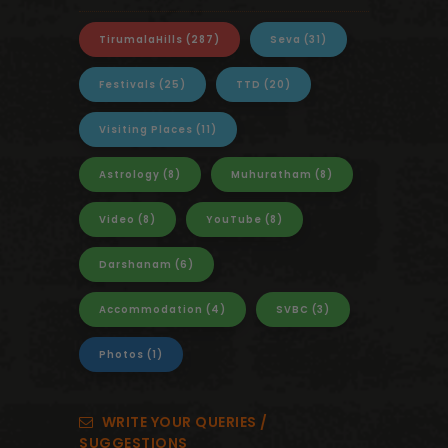
TirumalaHills
(287)
Seva
(31)
Festivals
(25)
TTD
(20)
Visiting Places
(11)
Astrology
(8)
Muhuratham
(8)
Video
(8)
YouTube
(8)
Darshanam
(6)
Accommodation
(4)
SVBC
(3)
Photos
(1)
WRITE YOUR QUERIES /
SUGGESTIONS