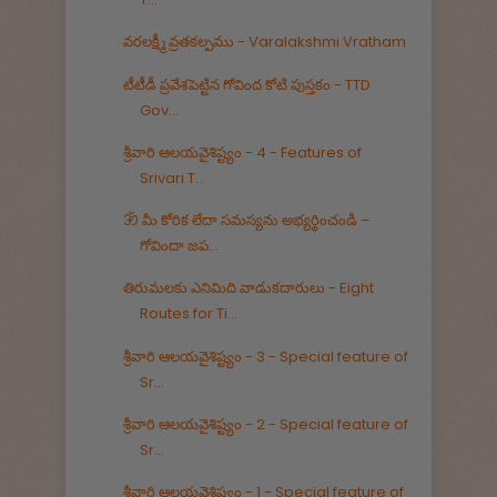
వరలక్ష్మీ వ్రతకల్పము - Varalakshmi Vratham
టీటీడీ ప్రవేశపెట్టిన గోవింద కోటి పుస్తకం - TTD
Gov...
శ్రీవారి ఆలయవైశిష్ట్యం - 4 - Features of
Srivari T...
ॐ మీ కోరిక లేదా సమస్యను అభ్యర్థించండి –
గోవిందా జప...
తిరుమలకు ఎనిమిది వాడుకదారులు - Eight
Routes for Ti...
శ్రీవారి ఆలయవైశిష్ట్యం - 3 - Special feature of
Sr...
శ్రీవారి ఆలయవైశిష్ట్యం - 2 - Special feature of
Sr...
శ్రీవారి ఆలయవైశిష్ట్యం - 1 - Special feature of