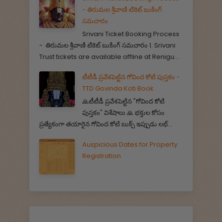
- తిరుమల శ్రీవాణి టికెట్ బుకింగ్
సమచారం
Srivani Ticket Booking Process
- తిరుమల శ్రీవాణి టికెట్ బుకింగ్ సమచారం 1. Srivani
Trust tickets are available offline at Renigu...
టీటీడీ ప్రవేశపెట్టిన గోవింద కోటి పుస్తకం -
TTD Govinda Koti Book
🙏టీటీడీ ప్రవేశపెట్టిన "గోవింద కోటి
పుస్తకం" విశేషాలు 🙏 భక్తుల కోసం
ప్రత్యేకంగా తయారైన గోవింద కోటి బుక్స్ ఇప్పుడు లభ్...
Auspicious Dates for Property
Registration