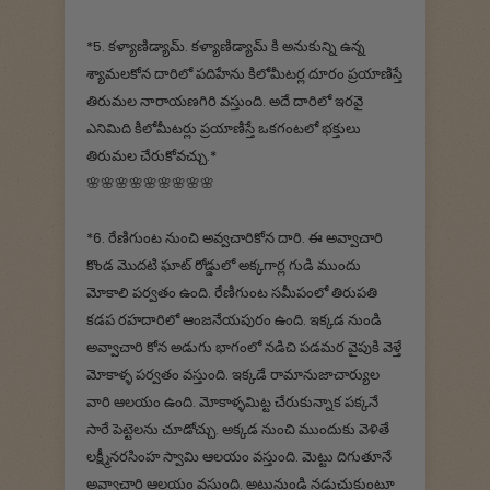
*5. కళ్యాణిడ్యామ్. కళ్యాణిడ్యామ్ కి అనుకున్ని ఉన్న
శ్యామలకోన దారిలో పదిహేను కిలోమీటర్ల దూరం ప్రయాణిస్తే
తిరుమల నారాయణగిరి వస్తుంది. అదే దారిలో ఇరవై
ఎనిమిది కిలోమీటర్లు ప్రయాణిస్తే ఒకగంటలో భక్తులు
తిరుమల చేరుకోవచ్చు.*
🌸🌸🌸🌸🌸🌸🌸🌸🌸
*6. రేణిగుంట నుంచి అవ్వచారికోన దారి. ఈ అవ్వాచారి
కొండ మొదటి ఘాట్ రోడ్డులో అక్కగార్ల గుడి ముందు
మోకాలి పర్వతం ఉంది. రేణిగుంట సమీపంలో తిరుపతి
కడప రహదారిలో ఆంజనేయపురం ఉంది. ఇక్కడ నుండి
అవ్వాచారి కోన అడుగు భాగంలో నడిచి పడమర వైపుకి వెళ్తే
మోకాళ్ళ పర్వతం వస్తుంది. ఇక్కడే రామానుజాచార్యుల
వారి ఆలయం ఉంది. మోకాళ్ళమిట్ట చేరుకున్నాక పక్కనే
సారే పెట్టెలను చూడోచ్చు. అక్కడ నుంచి ముందుకు వెళితే
లక్ష్మీనరసింహ స్వామి ఆలయం వస్తుంది. మెట్టు దిగుతూనే
అవ్వాచారి ఆలయం వస్తుంది. అటునుండి నడుచుకుంటూ