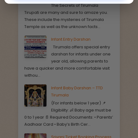
The Secrets of Tirumala
Tirupati are many and sure to amaze you.
These include the mysteries of Tirumala
Temple as well as the unknown facts...
Infant Entry Darshan
Tirumala offers special entry
darshan for infants under one
year old, allowing parents to
have a quicker and more comfortable visit
withou...
Infant Baby Darshan – TTD
Tirumala
(For infants below 1 year) 📌
Eligibility: 👶 Baby age must be
0 to 1 year 📄 Required Documents: • Parents’
Aadhaar Card • Baby’s Birth Cer...
Srivani Ticket Booking Process