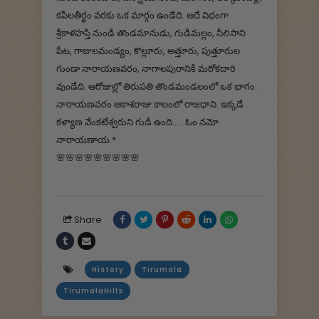
కపిలతీర్థం వరకు ఒక మార్గం ఉండేది. అదే విధంగా
శ్రీకాళహస్తి నుండి తొండమానుడు, గుడిమల్లం, నీలిసాని
పేట, గాజులమండ్యం, కొల్లూరు, అత్తూరు, పుత్తూరుల
గుండా నారాయణవరం, నాగాలపురానికి మరోకదారి
వుండేది. ఆరోజుల్లో తిరుపతి తొండమండలంలో ఒక భాగం.
నారాయణవరం ఆకాశరాజు కాలంలో రాజధాని. ఇక్కడే
కళ్యాణ వేంకటేశ్వరుని గుడి ఉంది..... ఓం నమో
నారాయణాయ.*
🌸🌸🌸🌸🌸🌸🌸🌸🌸
Share
History
Tirumala
TirumalaHills