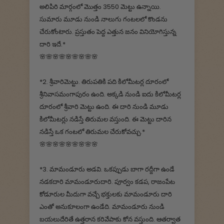
అలిపిరి మార్గంలో మొత్తం 3550 మెట్టు ఉన్నాయి.
సుమారు మూడు నుండి నాలుగు గంటలలో కొండను
చేరుకోంటారు. ప్రస్తుతం పెద్ద ఎత్తున జనం వినియోగిస్తున్న
దారి ఇదే.*
🌸🌸🌸🌸🌸🌸🌸🌸🌸
*2. శ్రీవారిమెట్టు. తిరుపతికి పది కిలోమీటర్ల దూరంలో
శ్రీనివాసమంగాపురం ఉంది. అక్కడి నుండి ఐదు కిలోమీటర్ల
దూరంలో శ్రీవారి మెట్టు ఉంది. ఈ దారి నుండి మూడు
కిలోమీటర్లు నడిస్తే తిరుమల వస్తుంది. ఈ మెట్టు దారిన
నడిస్తే ఒక గంటలో తిరుమల చేరుకోవచ్చు.*
🌸🌸🌸🌸🌸🌸🌸🌸🌸
*3. మామండూరు అడవి. ఒకప్పుడు బాగా రద్దీగా ఉండే
నడకదారి మామండూరుదారి. పూర్వం కడప, రాజంపేట
కోడూరుల మీదుగా వచ్చే భక్తులకు మామండూరు దారి
ఎంతో అనుకూలంగా ఉండేది. మామండూరు నుండి
బయలుదేరితే ఉత్తరాన కరివేపాకు కోన వస్తుంది. ఆతర్వాత