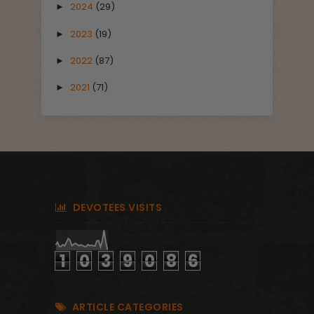
2024
(29)
►
2023
(19)
►
2022
(87)
►
2021
(71)
►
DEVOTEES VISITS
1
0
3
9
0
8
6
ARTICLE CATEGORIES