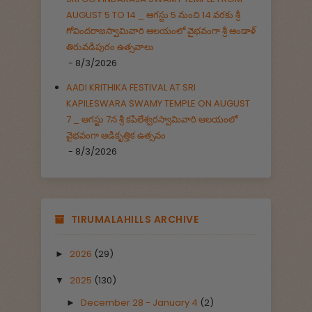
AUGUST 5 TO 14 _ ఆగస్టు 5 నుంచి 14 వరకు శ్రీ
గోవిందరాజస్వామివారి ఆలయంలో వైభవంగా శ్రీ ఆండాళ్
తిరువడిపురం ఉత్సవాలు
- 8/3/2026
AADI KRITHIKA FESTIVAL AT SRI
KAPILESWARA SWAMY TEMPLE ON AUGUST
7 _ ఆగస్టు 7న శ్రీ కపిలేశ్వరస్వామివారి ఆలయంలో
వైభవంగా ఆడికృత్తిక ఉత్సవం
- 8/3/2026
TIRUMALAHILLS ARCHIVE
2026
(29)
►
2025
(130)
▼
December 28 - January 4
(2)
►