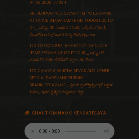
04.08.2026: 77,394
SRI VENUGOPALA SWAMY TEPPOTSAVAMS
AT KARVETINAGARAM FROM AUGUST 25 TO
27 _ ఆగస్టు 25 నుంచి 27 వరకు కార్వేటినగరం శ్రీ
వేణుగోపాలస్వామివారి దివ్య తెప్పోత్సవాలు
TTD TO CONDUCT E-AUCTION OF CLOTH
ITEMS FROM AUGUST 17 TO 19 _ ఆగస్టు 17
నుంచి 19 వరకు టీటీడీలో వస్త్రాల ఈ-వేలం
TTD CANCELS ARJITHA SEVAS AND OTHER
SPECIAL DARSHANS DURING
BRAHMOTSAVAMS _ శ్రీవారి బ్రహ్మోత్సవాల్లో ఆర్జిత
సేవలు, ఇతర ప్రత్యేక దర్శనాలు రద్దు
CHANT OM NAMO VENKATESAYA