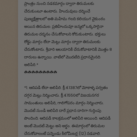
ప్రాంత్రం నుంచి నడకమార్గం ద్వారా తిరుమలకు
చేరుకుంటూ ఉంటారు. హిందువులు దర్శించే
పుణ్యక్షేత్రాలలో అతి మహిమ గలది కలియుగ వైకుంఠం
అయిన తిరుమల. ప్రతిహిందువూ జన్మలో ఒక్కసారైనా
తిరుమల దర్శనం చేసుకోవాలని కోరుకుంటారు. భక్తులు
రోడ్డు మార్గం లేదా మెట్లు మార్గం ద్వారా తిరుమలకు
చేరుకోంటారు. శ్రీవారి ఆలయానికి చేరుకోవాటానికి మొత్తం 8
దారులు ఉన్నాయి. వాటిలో మొదటిది ప్రధానమైనది
అలిపిరి.*
☘️☘️☘️☘️☘️☘️☘️☘️☘️
*1. ఆదిపడి లేదా అలిపిరి. క్రీ.శ.1387లో మోకాళ్ళ పర్వతం
దగ్గర మెట్లు నిర్మించారు. క్రీ.శ.1550లో విజయనగర
సామంతులు అలిపిరి, గాలిగోపరం మార్గం నిర్మించారు.
మొదటి నుండి అలిపిరి దారే ప్రధాన దారిగా గుర్తింపు
పొందింది. ఆదిపడి కాలక్రమంలో అలిపిరి అయింది. ఆదిపడి
అంటే మొదటి మెట్టు అని అర్థం. ఈమార్గంలో తిరుమల
చేరుకోవాలంటే పన్నెండు కిలోమీటర్ల (12) నడవాలి.