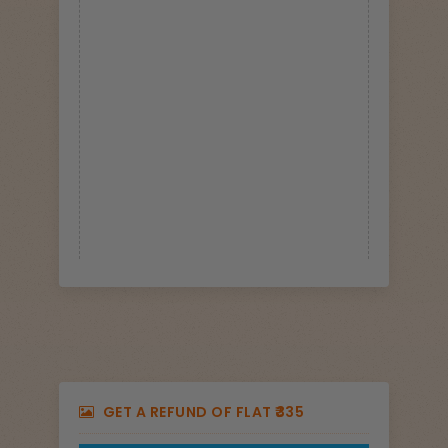
GET A REFUND OF FLAT ₹335