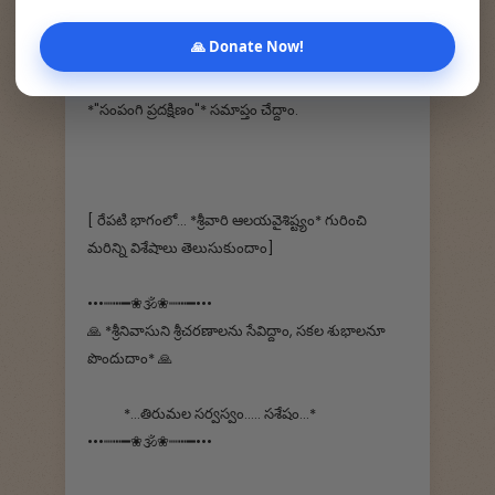
*ప్రొద్దుతిరగని చింతచెట్టు* గురించీ, *వెండివాకిలి* గురించీ,
🙏 Donate Now!
దేవాలయ మహద్వారానికి తూర్పు దిక్కున గంభీరంగా
నిలబడి ఉండే *గొల్లమంటపం* గురించి చెప్పుకొని రేపటితో
*"సంపంగి ప్రదక్షిణం"* సమాప్తం చేద్దాం.
[ రేపటి భాగంలో... *శ్రీవారి ఆలయవైశిష్ట్యం* గురించి
మరిన్ని విశేషాలు తెలుసుకుందాం]
•••┉┅━❀🕉️❀┉┅━•••
🙏 *శ్రీనివాసుని శ్రీచరణాలను సేవిద్దాం, సకల శుభాలనూ
పొందుదాం* 🙏
*...తిరుమల సర్వస్వం..... సశేషం...*
•••┉┅━❀🕉️❀┉┅━•••