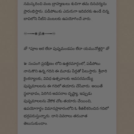
నమస్కరించి వంట బ్రాహ్మణులు శుచిగా తమ దినచర్యను
ప్రారంభిస్తారు. పడిపోటుకు ఎదురుగా ఇదివరకు ఉండే చిన్న
బావిలోని నీటిని వంటలకు ఉపయోగించే వారు.
♾┉┅━❀🕉️❀┉┅━♾
🌈 *పూల అర లేదా పుష్పమండపం లేదా యమునోత్తరై* 🌈
💫 సంపంగి ప్రదక్షిణం లోని ఉత్తరమార్గంలో, పడిపోటు
నానుకొని ఉన్న గదిని ఈ మూడు పేర్లతో పిలుస్తారు. శ్రీవారి
కైంకర్యాలకు, వివిధ ఉత్సవాలకు అవసరమయ్యే
పుష్పమాలలను ఈ గదిలో తయారు చేసేవారు. అయితే
స్థలాభావం, పెరిగిన అవసరాల దృష్ట్యా, ఇప్పుడు
పుష్పమాలలను వేరొక చోట తయారు చేయించి,
ఉపయోగార్థం విమానప్రాకారంలోని ఓ శీతలీకరించిన గదిలో
భద్రపరుస్తున్నారు. దాని వివరాలు తరువాత
తెలుసుకుందాం.