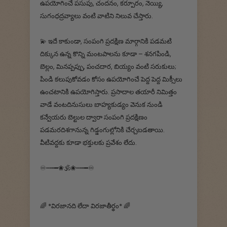
ఉపయోగించే పసుపు, చందనం, కర్పూరం, నెయ్యి,
సుగంధద్రవ్యాలు వంటి వాటిని నిలువ చేస్తారు.
💫 ఇదే కాకుండా, సంపంగి ప్రదక్షిణ మార్గానికి పడమటి
దిక్కున ఉన్న కొన్ని మంటపాలను కూడా – శనగపిండి,
బెల్లం, మినప్పప్పు, పంచదార, బియ్యం వంటి సరుకులు;
పిండి కలుపుకోవడం కోసం ఉపయోగించే పెద్ద పెద్ద మిక్సీలు
ఉంచటానికి ఉపయోగిస్తారు. ప్రసాదాల తయారీ నిమిత్తం
వాడే వంటదినుసులు బాహ్యకుడ్యం వెనుక నుండి
కన్వేయరు బెల్టుల ద్వారా సంపంగి ప్రదక్షిణం
పడమరదిశగానున్న గిడ్డంగుల్లోనికి చేర్చబడతాయి.
వీటివద్దకు కూడా భక్తులకు ప్రవేశం లేదు.
♾┉┅━❀🕉️❀┉┅━♾
🌈 *విరజానది లేదా విరజాతీర్థం* 🌈