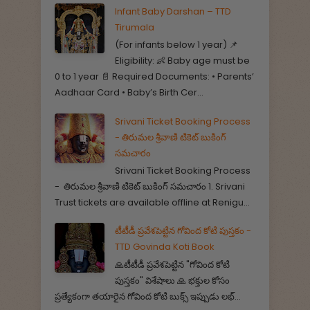
Infant Baby Darshan – TTD
Tirumala
(For infants below 1 year) 📌
Eligibility: 👶 Baby age must be
0 to 1 year 📄 Required Documents: • Parents’
Aadhaar Card • Baby’s Birth Cer...
Srivani Ticket Booking Process
- తిరుమల శ్రీవాణి టికెట్ బుకింగ్
సమచారం
Srivani Ticket Booking Process
- తిరుమల శ్రీవాణి టికెట్ బుకింగ్ సమచారం 1. Srivani
Trust tickets are available offline at Renigu...
టీటీడీ ప్రవేశపెట్టిన గోవింద కోటి పుస్తకం -
TTD Govinda Koti Book
🙏టీటీడీ ప్రవేశపెట్టిన "గోవింద కోటి
పుస్తకం" విశేషాలు 🙏 భక్తుల కోసం
ప్రత్యేకంగా తయారైన గోవింద కోటి బుక్స్ ఇప్పుడు లభ్...