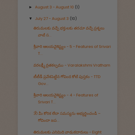
August 3 - August 10
(1)
►
July 27 - August 3
(10)
▼
తిరుమలకు వచ్చే భక్తులకు తరచూ వచ్చే ప్రశ్నలు
వాటి స...
శ్రీవారి ఆలయవైశిష్ట్యం - 5 - Features of Srivari
T...
వరలక్ష్మీ వ్రతకల్పము - Varalakshmi Vratham
టీటీడీ ప్రవేశపెట్టిన గోవింద కోటి పుస్తకం - TTD
Gov...
శ్రీవారి ఆలయవైశిష్ట్యం - 4 - Features of
Srivari T...
ॐ మీ కోరిక లేదా సమస్యను అభ్యర్థించండి –
గోవిందా జప...
తిరుమలకు ఎనిమిది వాడుకదారులు - Eight