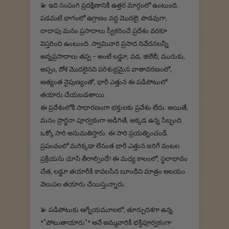
💫 ఇది సంపంగి ప్రదక్షిణానికి ఉత్తర మార్గంలో ఉంటుంది.
పడమటి భాగంలో ఉగ్రాణం వద్ద మొదలై, పొడవుగా,
దాదాపు మనం ప్రసాదాలు స్వీకరించే ప్రదేశం వరకూ
విస్తరించి ఉంటుంది. స్వామివారి ప్రసాద నివేదనలన్నీ
అన్నప్రసాదాలు తప్ప - అంటే లడ్డూ, వడ, జిలేబీ, మురుకు,
అప్పం, దోశ మొదలైనవి పరిశుభ్రమైన వాతావరణంలో,
అత్యంత నైపుణ్యంతో, భారీ ఎత్తున ఈ పడిపోటులో
తయారు చేయబడతాయి.
ఈ ప్రదేశంలోకి సాధారణంగా భక్తులకు ప్రవేశం లేదు. అయితే,
మనం ప్రార్థనా పూర్వకంగా అడిగితే, అక్కడ ఉన్న సిబ్బంది
ఒక్కో సారి అనుమతిస్తారు. ఈ సారి ప్రయత్నించండి.
ప్రపంచంలో మరెక్కడా లేనంత భారీ ఎత్తున జరిగే వంటల
ప్రక్రియను చూసి తీరాల్సిందే! ఈ మధ్య కాలంలో, స్థలాభావం
చేత, లడ్డూ తయారీకి కావలసిన బూందీని మాత్రం ఆలయం
వెలుపల తయారు చేయిస్తున్నారు.
💫‌ పడిపోటుకు ఆగ్నేయమూలలో, తూర్పుదిశగా ఉన్న
*"పోటుతాయారు"* అనే అమ్మవారికి భక్తిపూర్వకంగా