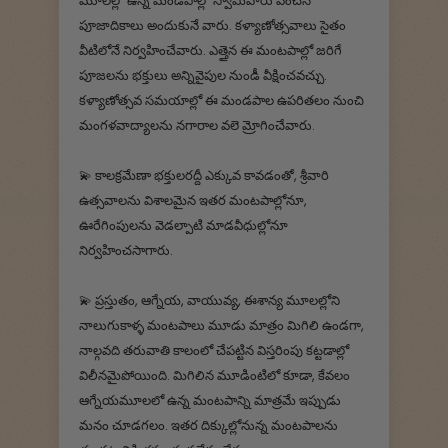
మూలల్లో ఉన్న మండపాల్లో స్వామివారు వేంచేసి
పూజాదికాలు అందుకునే వారు. కళ్యాణోత్సవాలు సైతం
వీటిలోనే నిర్వహించేవారు. ఎత్తైన ఈ మంటపాల్లో జరిగే
పూజలను భక్తులు అన్నివైపుల నుండీ వీక్షించవచ్చు.
కళ్యాణోత్సవ సమయాల్లో ఈ మండపాల ఉపరితలం నుంచి
మంగళవాద్యాలను నగారాల వలె మ్రోగించేవారు.
💫 కాలక్రమేణా భక్తులరద్దీ ఎక్కువ కావడంతో, శ్రీవారి
ఉత్సవాలను విశాలమైన ఇతర మంటపాల్లోనూ,
ఊరేగింపులను వెడల్పాటి మాడవీధుల్లోనూ
నిర్వహించసాగారు.
💫 ప్రస్తుతం, ఆగ్నేయ, వాయువ్య, ఈశాన్య మూలల్లోని
నాలుగుకాళ్ళ మంటపాలు మూడు మాత్రం మిగిలి ఉండగా,
నాల్గవది తరువాతి కాలంలో చేపట్టిన విస్తరింపు కట్టడాల్లో
విలీనమైపోయింది. మిగిలిన మూడింటిలో కూడా, కేవలం
ఆగ్నేయమూలలో ఉన్న మంటపాన్ని మాత్రమే ఇప్పుడు
మనం చూడగలం. ఇతర దిక్కుల్లోనున్న మంటపాలను