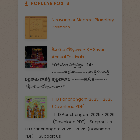
POPULAR POSTS
Nirayana or Sidereal Planetary
Positions
శ్రీవారి వారోత్సవాలు - 3 - Srivari
Annual Festivals
*తిరుమల సర్వస్వం - 14*
•••┉┅━❀🕉️❀┉┅━••• ✍️ శ్రీమతి&శ్రీ
పల్లపోతు వాణిశ్రీ-కృష్ణబాలాజీ •••┉┅━❀🕉️❀┉┅━•••
*శ్రీవారి వారోత్సవాలు-3* ...
TTD Panchangam 2025 - 2026
(Download PDF)
TTD Panchangam 2025 - 2026
(Download PDF) - Support Us
TTD Panchangam 2025 - 2026 (Download
PDF) - Support Us