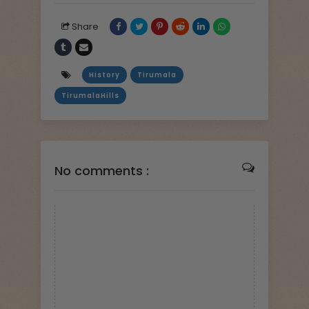
Share
History
Tirumala
TirumalaHills
No comments :