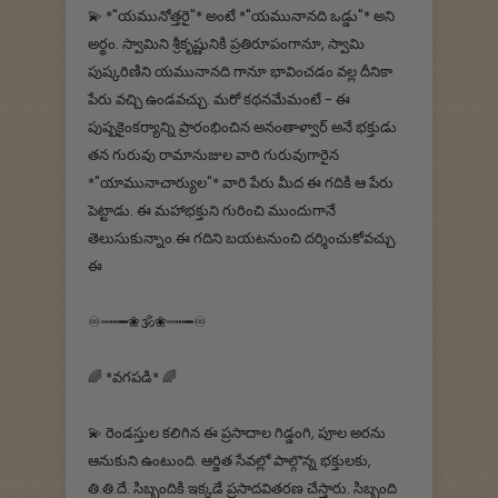
💫 *"యమునోత్తరై"* అంటే *"యమునానది ఒడ్డు"* అని
అర్థం. స్వామిని శ్రీకృష్ణునికి ప్రతిరూపంగానూ, స్వామి
పుష్కరిణిని యమునానది గానూ భావించడం వల్ల దీనికా
పేరు వచ్చి ఉండవచ్చు. మరో కథనమేమంటే - ఈ
పుష్పకైంకర్యాన్ని ప్రారంభించిన అనంతాళ్వార్ అనే భక్తుడు
తన గురువు రామానుజుల వారి గురువుగారైన
*"యామునాచార్యుల"* వారి పేరు మీద ఈ గదికి ఆ పేరు
పెట్టాడు. ఈ మహాభక్తుని గురించి ముందుగానే
తెలుసుకున్నాం.ఈ గదిని బయటనుంచి దర్శించుకోవచ్చు.
ఈ
♾┉┅━❀🕉️❀┉┅━♾
🌈 *వగపడి* 🌈
💫 రెండస్తుల కలిగిన ఈ ప్రసాదాల గిడ్డంగి, పూల అరను
ఆనుకుని ఉంటుంది. ఆర్జిత సేవల్లో పాల్గొన్న భక్తులకు,
తి.తి.దే. సిబ్బందికి ఇక్కడే ప్రసాదవితరణ చేస్తారు. సిబ్బంది