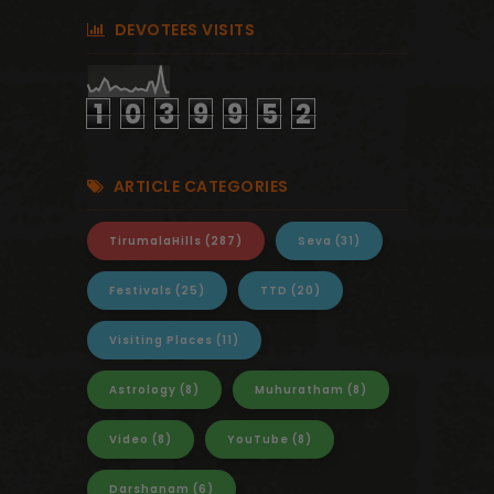
DEVOTEES VISITS
1
0
3
9
9
5
2
ARTICLE CATEGORIES
TirumalaHills
(287)
Seva
(31)
Festivals
(25)
TTD
(20)
Visiting Places
(11)
Astrology
(8)
Muhuratham
(8)
Video
(8)
YouTube
(8)
Darshanam
(6)