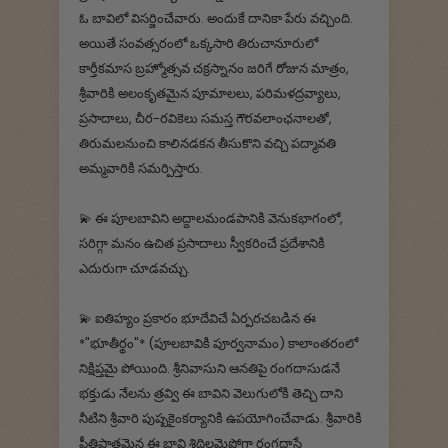
ఓ బావిలో విసర్జించేవారు. అందుకే దానికా పేరు వచ్చింది.
అయితే సంవత్సరంలో ఒక్కసారి తిరుచానూరులో
కార్తీకమాస బ్రహ్మోత్సవ చక్రస్నానం జరిగే రోజున మాత్రం,
శ్రీవారికి అలంకృతమైన పూమాలలు, పరిమళద్రవ్యాలు,
ప్రసాదాలు, చీర-రవికెలు సమస్త గౌరవలాంఛనాలతో,
తిరుమలనుంచి కాలినడకన తీసుకొని వచ్చి పద్మావతి
అమ్మవారికి సమర్పిస్తారు.
💫 ఈ పూలబావిని అద్దాలమండపానికి వెనుకభాగంలో,
సరిగ్గా మనం ఉచిత ప్రసాదాలు స్వీకరించే ప్రదేశానికి
ఎదురుగా చూడవచ్చు.
💫 ఐతిహ్యం ప్రకారం భూదేవిచే ఏర్పరచబడిన ఈ
*"భూతీర్థం"* (పూలబావికి పూర్వనామం) కాలాంతరంలో
నిక్షిప్తమై పోయింది. శ్రీనివాసుని ఆనతిపై రంగదాసుడనే
భక్తుడు నేలను త్రవ్వి ఈ బావిని వెలుగులోకి తెచ్చి దాని
నీటిని శ్రీవారి పుష్పకైంకర్యానికి ఉపయోగించేవాడు. శ్రీవారికి
ప్రీతిపాత్రమైన ఈ బావి శిథిలమైపోగా రంగదాసే