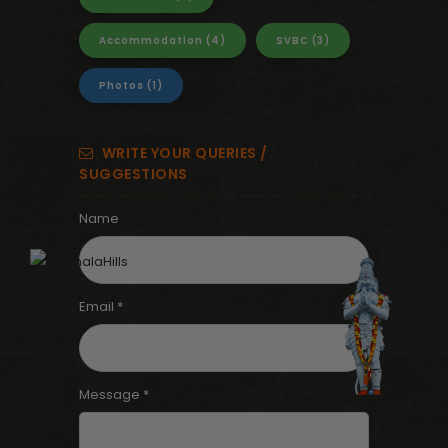
Accommodation
(4)
SVBC
(3)
Photos
(1)
WRITE YOUR QUERIES /
SUGGESTIONS
Name
Email *
Message *