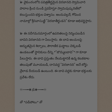
💫 వైకుంఠంలోని పవిత్రతీర్థమైన విరజానది స్వామివారి
పాదాల క్రింద నుండి ప్రవహిస్తూ స్వామిపుష్కరిణిలో
కలుస్తుందని భక్తుల విశ్వాసం. అందువల్లనే, గోవింద
నామాల్లో శ్రీనివాసుణ్ణి "విరజాతీర్థుడని" కూడా అభివర్ణిస్తారు.
💫 ఈ నదీగమనమార్గంలో ఉపరితలంపై నిర్మింపబడిన
బావిని విరజానది గా పిలుస్తారు. ఈ బావి అంచులపై
అద్భుతమైన శిల్పాలు, పౌరాణిక ఘట్టాలు చెక్కబడి
ఉండటంతో స్థానికులు దీన్ని *"బొమ్మలబావి"* గా కూడా
పిలుస్తారు. ఈ బావి ప్రస్తుతం నేలమట్టానికి ఉన్న కటకటాల
తలుపుతో మూయబడి, దానివద్ద "విరజానది" అనే బోర్డు
వ్రేలాడ దీయబడి ఉంటుంది. ఈ బావి వద్దకు కూడా భక్తులకు
ప్రవేశం లేదు.
♾┉┅━❀🕉️❀┉┅━♾
🌈 *పడిపోటు* 🌈