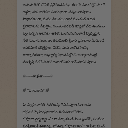
అనుమతితో లోనికి ప్రవేశించవచ్చు. ఈ గది ముంగిట్లో నుంచే
లడ్డూ, వడ, జిలేబీల సుగంధాలు చవులూరిస్తాయి.
సాధారణంగా, మనం దీని ముంగిట్లో నుంచునే ఉచిత
ప్రసాదాలను సేవిస్తాం. గంటల తరబడి క్యూలో వేచి ఉండటం
వల్ల వచ్చిన అలసట, ఆకలి; ఘుమఘమలాడే స్చచ్ఛమైన
నేతి సువాసనలు; అంతకుమించి శ్రీవారి ప్రసాదాల మీదుండే
అపరిమిత భక్తిశ్రద్ధలు; వెరసి, మన ఆలోచనలన్నీ
తాత్కాలికంగా, ఆధ్యాత్మిక భావనల్లోంచి ఆత్మారాముణ్ణి
సంతృప్తి పరచే దిశలో అనాలోచితంగానే పయనిస్తాయి.
♾┉┅━❀🕉️❀┉┅━♾
🌈 *పూలబావి* 🌈
💫 స్వామివారికి సడలింపు చేసిన పూలమాలలను
భక్తులకిచ్చే సాంప్రదాయం తిరుమలలో లేదు.
*"పూజానైర్మల్యాలు"* గా పేర్కొనబడే వీటన్నింటినీ, సంపంగి
ప్రదక్షిణానికి ఈశాన్యంలో ఉన్న *"పూలబావి"* గా పిలువబడే