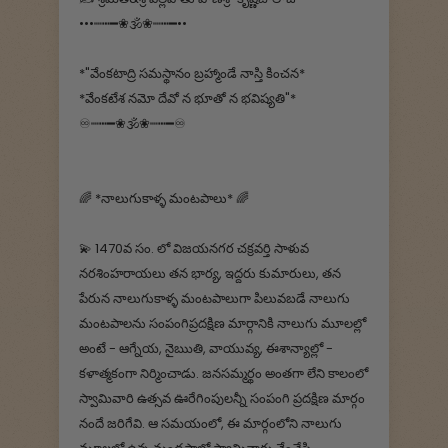
•••┉┅━❀🕉️❀┉┅━••
*"వేంకటాద్రి సమస్థానం బ్రహ్మాండే నాస్తి కించన*
*వేంకటేశ నమో దేవో న భూతో న భవిష్యతి"*
♾┉┅━❀🕉️❀┉┅━♾
🌈 *నాలుగుకాళ్ళ మంటపాలు* 🌈
💫‌ 1470వ సం. లో విజయనగర చక్రవర్తి సాళువ
నరశింహరాయలు తన భార్య, ఇద్దరు కుమారులు, తన
పేరున నాలుగుకాళ్ళ మంటపాలుగా పిలువబడే నాలుగు
మంటపాలను సంపంగిప్రదక్షిణ మార్గానికి నాలుగు మూలల్లో
అంటే - ఆగ్నేయ, నైఋతి, వాయువ్య, ఈశాన్యాల్లో -
కళాత్మకంగా నిర్మించాడు. జనసమ్మర్థం అంతగా లేని కాలంలో
స్వామివారి ఉత్సవ ఊరేగింపులన్నీ సంపంగి ప్రదక్షిణ మార్గం
నందే జరిగేవి. ఆ సమయంలో, ఈ మార్గంలోని నాలుగు