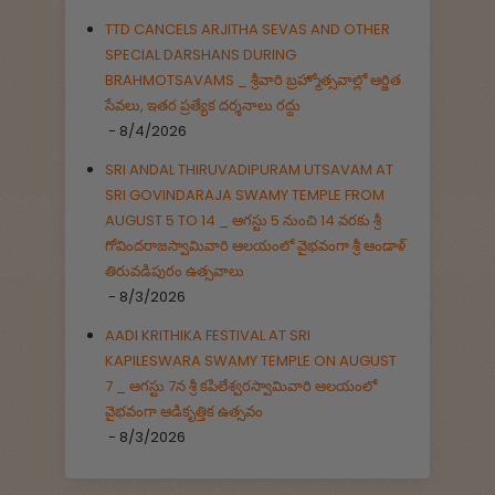
TTD CANCELS ARJITHA SEVAS AND OTHER
SPECIAL DARSHANS DURING
BRAHMOTSAVAMS _ శ్రీవారి బ్రహ్మోత్సవాల్లో ఆర్జిత
సేవలు, ఇతర ప్రత్యేక దర్శనాలు రద్దు
- 8/4/2026
SRI ANDAL THIRUVADIPURAM UTSAVAM AT
SRI GOVINDARAJA SWAMY TEMPLE FROM
AUGUST 5 TO 14 _ ఆగస్టు 5 నుంచి 14 వరకు శ్రీ
గోవిందరాజస్వామివారి ఆలయంలో వైభవంగా శ్రీ ఆండాళ్
తిరువడిపురం ఉత్సవాలు
- 8/3/2026
AADI KRITHIKA FESTIVAL AT SRI
KAPILESWARA SWAMY TEMPLE ON AUGUST
7 _ ఆగస్టు 7న శ్రీ కపిలేశ్వరస్వామివారి ఆలయంలో
వైభవంగా ఆడికృత్తిక ఉత్సవం
- 8/3/2026