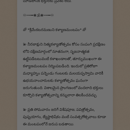
చూడటానికి భక్తులకు ప్రవేశం లేదు.
♾┉┅━❀🕉️❀┉┅━♾
🌈 *శ్రీవేంకటరమణుని కళ్యాణమంటపం* 🌈
💫 నీరజాక్షుని నిత్యకళ్యాణోత్సవం కోసం సంపంగి ప్రదక్షిణం
లోని దక్షిణమార్గంలో నూతనంగా, సృజనాత్మకత
ఉట్టిపడేటటువంటి కళాఖండాలతో, తూర్పుముఖంగా ఈ
కళ్యాణమంటపం నిర్మింపబడింది. ఇందులో ప్రతిరోజూ
మధ్యాహ్నం పన్నెండు గంటలకు మలయప్పస్వామి వారికీ
ఉభయనాంచారులకు కళ్యాణోత్సవం ఘనంగా
జరుగుతుంది. విశాలమైన ప్రాంగణంలో వందలాది భక్తులు
కూర్చొని కళ్యాణోత్సవాన్ని కన్నులారా తిలకించవచ్చు.
💫 ప్రతి సోమవారం జరిగే విశేషపూజ; పవిత్రోత్సవం,
పుష్పయాగం, జ్యేష్టాభిషేకం వంటి సంవత్సరోత్సవాలు కూడా
ఈ మంటపంలోనే జరుప బడతాయి.