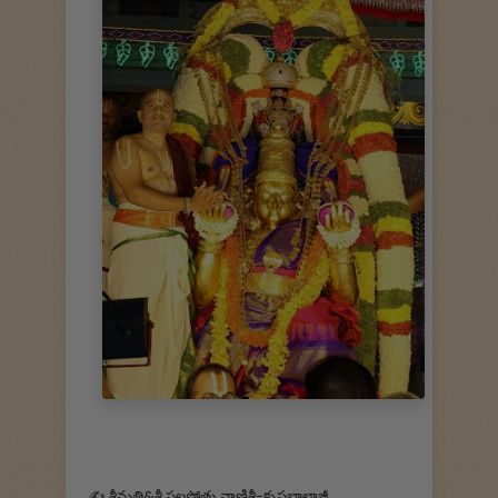
✍️ శ్రీమతి&శ్రీ పల్లపోతు వాణిశ్రీ-కృష్ణబాలాజీ