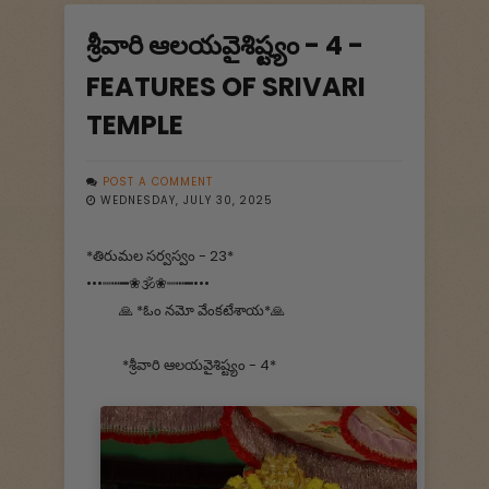
శ్రీవారి ఆలయవైశిష్ట్యం - 4 -
FEATURES OF SRIVARI
TEMPLE
POST A COMMENT
WEDNESDAY, JULY 30, 2025
*తిరుమల సర్వస్వం - 23*
•••┉┅━❀🕉️❀┉┅━•••
🙏 *ఓం నమో వేంకటేశాయ*🙏
*శ్రీవారి ఆలయవైశిష్ట్యం - 4*