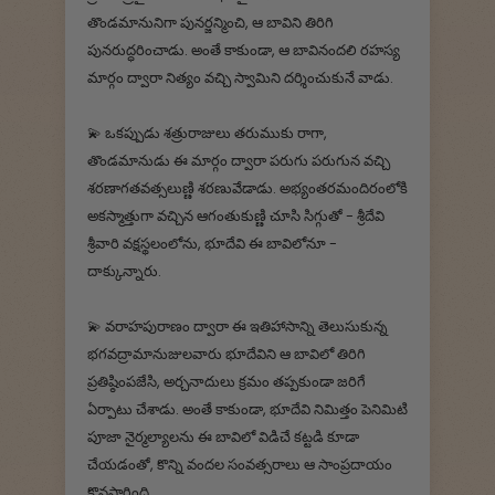
తొండమానునిగా పునర్జన్మించి, ఆ బావిని తిరిగి
పునరుద్ధరించాడు. అంతే కాకుండా, ఆ బావినందలి రహస్య
మార్గం ద్వారా నిత్యం వచ్చి స్వామిని దర్శించుకునే వాడు.
💫 ఒకప్పుడు శత్రురాజులు తరుముకు రాగా,
తొండమానుడు ఈ మార్గం ద్వారా పరుగు పరుగున వచ్చి
శరణాగతవత్సలుణ్ణి శరణువేడాడు. అభ్యంతరమందిరంలోకి
అకస్మాత్తుగా వచ్చిన ఆగంతుకుణ్ణి చూసి సిగ్గుతో - శ్రీదేవి
శ్రీవారి వక్షస్థలంలోను, భూదేవి ఈ బావిలోనూ -
దాక్కున్నారు.
💫 వరాహపురాణం ద్వారా ఈ ఇతిహాసాన్ని తెలుసుకున్న
భగవద్రామానుజులవారు భూదేవిని ఆ బావిలో తిరిగి
ప్రతిష్ఠింపజేసి, అర్చనాదులు క్రమం తప్పకుండా జరిగే
ఏర్పాటు చేశాడు. అంతే కాకుండా, భూదేవి నిమిత్తం పెనిమిటి
పూజా నైర్మల్యాలను ఈ బావిలో విడిచే కట్టడి కూడా
చేయడంతో, కొన్ని వందల సంవత్సరాలు ఆ సాంప్రదాయం
కొనసాగింది.