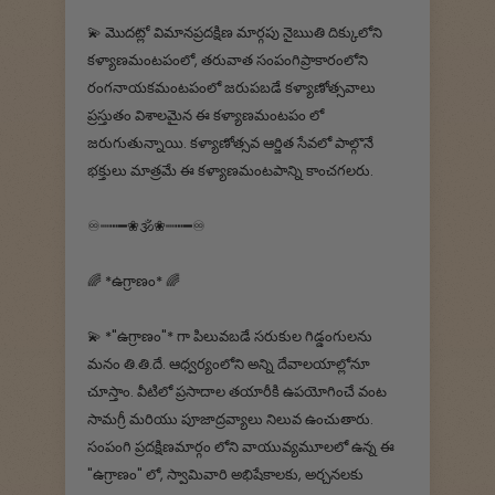
💫‌ మొదట్లో విమానప్రదక్షిణ మార్గపు నైఋతి దిక్కులోని
కళ్యాణమంటపంలో, తరువాత సంపంగిప్రాకారంలోని
రంగనాయకమంటపంలో జరుపబడే కళ్యాణోత్సవాలు
ప్రస్తుతం విశాలమైన ఈ కళ్యాణమంటపం లో
జరుగుతున్నాయి. కళ్యాణోత్సవ ఆర్జిత సేవలో పాల్గొనే
భక్తులు మాత్రమే ఈ కళ్యాణమంటపాన్ని కాంచగలరు.
♾┉┅━❀🕉️❀┉┅━♾
🌈 *ఉగ్రాణం* 🌈
💫 *"ఉగ్రాణం"* గా పిలువబడే సరుకుల గిడ్డంగులను
మనం తి.తి.దే. ఆధ్వర్యంలోని అన్ని దేవాలయాల్లోనూ
చూస్తాం. వీటిలో ప్రసాదాల తయారీకి ఉపయోగించే వంట
సామగ్రీ మరియు పూజాద్రవ్యాలు నిలువ ఉంచుతారు.
సంపంగి ప్రదక్షిణమార్గం లోని వాయువ్యమూలలో ఉన్న ఈ
"ఉగ్రాణం" లో, స్వామివారి అభిషేకాలకు, అర్చనలకు