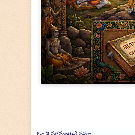
ఓం శ్రీ పరమాత్మనే నమః