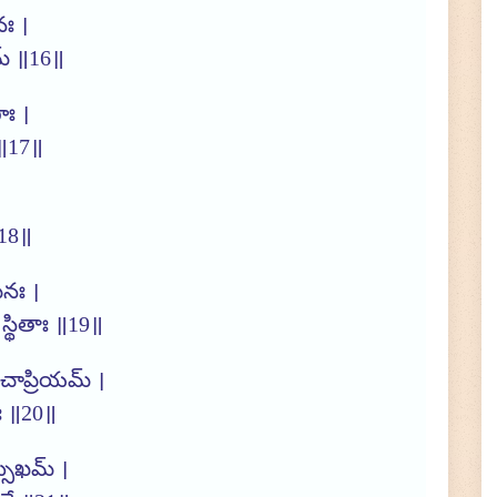
ః ।
మ్ ॥16॥
ాః ।
 ॥17॥
॥18॥
మనః ।
 స్థితాః ॥19॥
య చాప్రియమ్ ।
తః ॥20॥
్సుఖమ్ ।