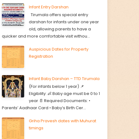
Infant Entry Darshan
Tirumala offers special entry
darshan for infants under one year
old, allowing parents to have a
quicker and more comfortable visit withou...
Auspicious Dates for Property
Registration
Infant Baby Darshan – TTD Tirumala
(For infants below 1 year) 📌
Eligibility: 👶 Baby age must be 0 to 1
year 📄 Required Documents: •
Parents’ Aadhaar Card • Baby’s Birth Cer...
Griha Pravesh dates with Muhurat
timings