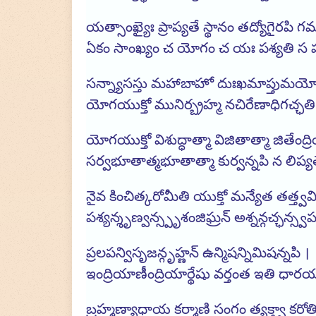
యత్సాంఖ్యైః ప్రాప్యతే స్థానం తద్యోగైరపి గమ
ఏకం సాంఖ్యం చ యోగం చ యః పశ్యతి స ప
సన్న్యాసస్తు మహాబాహో దుఃఖమాప్తుమయ
యోగయుక్తో మునిర్బ్రహ్మ నచిరేణాధిగచ్ఛత
యోగయుక్తో విశుద్ధాత్మా విజితాత్మా జితేంద్
సర్వభూతాత్మభూతాత్మా కుర్వన్నపి న లిప్య
నైవ కించిత్కరోమీతి యుక్తో మన్యేత తత్త్వవి
పశ్యన్శృణ్వన్స్పృశంజిఘ్రన్ అశ్నన్గచ్ఛన్స్వ
ప్రలపన్విసృజన్గృహ్ణన్ ఉన్మిషన్నిమిషన్నపి ।
ఇంద్రియాణీంద్రియార్థేషు వర్తంత ఇతి ధార
బ్రహ్మణ్యాధాయ కర్మాణి సంగం త్యక్త్వా కరో