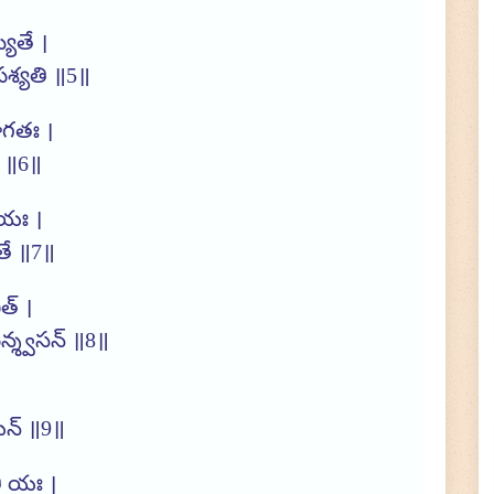
్యతే ।
🙏 Donate Now!
శ్యతి ॥5॥
ోగతః ।
ి ॥6॥
రియః ।
తే ॥7॥
త్ ।
పన్శ్వసన్ ॥8॥
యన్ ॥9॥
తి యః ।