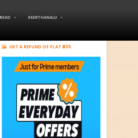
READ
KEERTHANALU
GET A REFUND OF FLAT ₹335