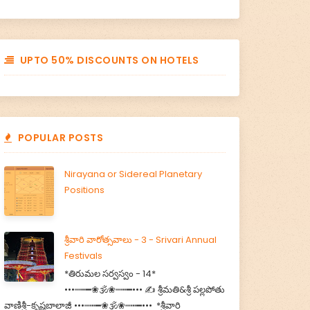
UPTO 50% DISCOUNTS ON HOTELS
POPULAR POSTS
Nirayana or Sidereal Planetary
Positions
శ్రీవారి వారోత్సవాలు - 3 - Srivari Annual
Festivals
*తిరుమల సర్వస్వం - 14*
•••┉┅━❀🕉️❀┉┅━••• ✍️ శ్రీమతి&శ్రీ పల్లపోతు
వాణిశ్రీ-కృష్ణబాలాజీ •••┉┅━❀🕉️❀┉┅━••• *శ్రీవారి