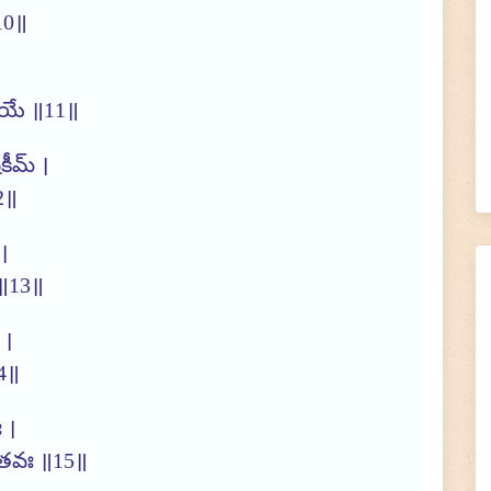
10॥
ద్ధయే ॥11॥
ికీమ్ ।
2॥
 ।
 ॥13॥
 ।
14॥
 ।
ంతవః ॥15॥