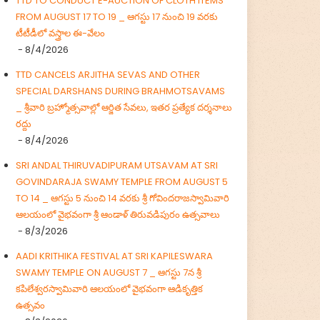
TTD TO CONDUCT E-AUCTION OF CLOTH ITEMS
FROM AUGUST 17 TO 19 _ ఆగస్టు 17 నుంచి 19 వరకు
టీటీడీలో వస్త్రాల ఈ-వేలం
- 8/4/2026
TTD CANCELS ARJITHA SEVAS AND OTHER
SPECIAL DARSHANS DURING BRAHMOTSAVAMS
_ శ్రీవారి బ్రహ్మోత్సవాల్లో ఆర్జిత సేవలు, ఇతర ప్రత్యేక దర్శనాలు
రద్దు
- 8/4/2026
SRI ANDAL THIRUVADIPURAM UTSAVAM AT SRI
GOVINDARAJA SWAMY TEMPLE FROM AUGUST 5
TO 14 _ ఆగస్టు 5 నుంచి 14 వరకు శ్రీ గోవిందరాజస్వామివారి
ఆలయంలో వైభవంగా శ్రీ ఆండాళ్ తిరువడిపురం ఉత్సవాలు
- 8/3/2026
AADI KRITHIKA FESTIVAL AT SRI KAPILESWARA
SWAMY TEMPLE ON AUGUST 7 _ ఆగస్టు 7న శ్రీ
కపిలేశ్వరస్వామివారి ఆలయంలో వైభవంగా ఆడికృత్తిక
ఉత్సవం