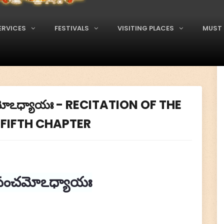
ERVICES
FESTIVALS
VISITING PLACES
MUST 
ంచమోఽధ్యాయః - RECITATION OF THE
FIFTH CHAPTER
- పంచమోఽధ్యాయః