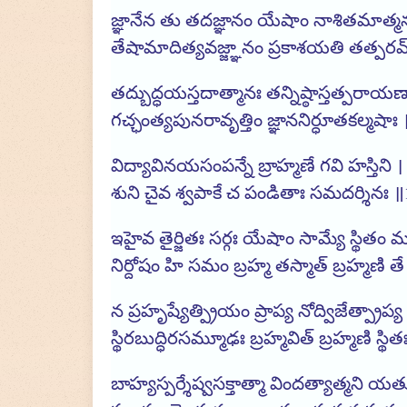
జ్ఞానేన తు తదజ్ఞానం యేషాం నాశితమాత్మన
తేషామాదిత్యవజ్జ్ఞానం ప్రకాశయతి తత్పర
తద్బుద్ధయస్తదాత్మానః తన్నిష్ఠాస్తత్పరాయణ
గచ్ఛంత్యపునరావృత్తిం జ్ఞాననిర్ధూతకల్మషాః
విద్యావినయసంపన్నే బ్రాహ్మణే గవి హస్తిని ।
శుని చైవ శ్వపాకే చ పండితాః సమదర్శినః 
ఇహైవ తైర్జితః సర్గః యేషాం సామ్యే స్థితం 
నిర్దోషం హి సమం బ్రహ్మ తస్మాత్ బ్రహ్మణి తే
న ప్రహృష్యేత్ప్రియం ప్రాప్య నోద్విజేత్ప్రాప్
స్థిరబుద్ధిరసమ్మూఢః బ్రహ్మవిత్ బ్రహ్మణి స్థి
బాహ్యస్పర్శేష్వసక్తాత్మా విందత్యాత్మని యత