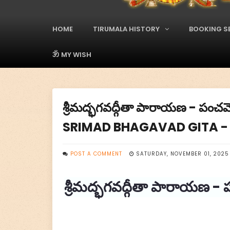
A
d
s
HOME
TIRUMALA HISTORY
BOOKING S
M
a
i
ॐ MY WISH
n
M
e
n
శ్రీమద్భగవద్గీతా పారాయణ - ప
u
SRIMAD BHAGAVAD GITA - 
POST A COMMENT
SATURDAY, NOVEMBER 01, 2025
శ్రీమద్భగవద్గీతా పారాయణ 