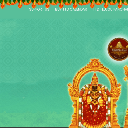
SUPPORT US
BUY TTD CALENDAR
TTD TELUGU PANCH
P
a
g
e
s