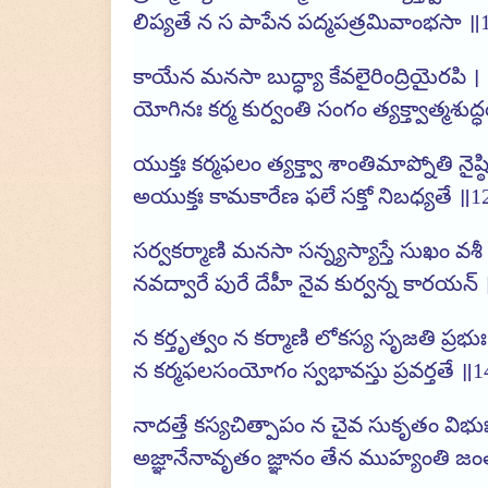
లిప్యతే న స పాపేన పద్మపత్రమివాంభసా ॥
కాయేన మనసా బుద్ధ్యా కేవలైరింద్రియైరపి ।
యోగినః కర్మ కుర్వంతి సంగం త్యక్త్వాత్మశు
యుక్తః కర్మఫలం త్యక్త్వా శాంతిమాప్నోతి నైష్ఠ
అయుక్తః కామకారేణ ఫలే సక్తో నిబధ్యతే ॥1
సర్వకర్మాణి మనసా సన్న్యస్యాస్తే సుఖం వశీ
నవద్వారే పురే దేహీ నైవ కుర్వన్న కారయన్
న కర్తృత్వం న కర్మాణి లోకస్య సృజతి ప్రభుః
న కర్మఫలసంయోగం స్వభావస్తు ప్రవర్తతే ॥
నాదత్తే కస్యచిత్పాపం న చైవ సుకృతం విభుః
అజ్ఞానేనావృతం జ్ఞానం తేన ముహ్యంతి జ