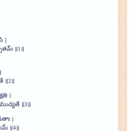
ి ।
్చితమ్ ॥1॥
।
యతే ॥2॥
్షతి ।
్రముచ్యతే ॥3॥
×
🙏 Support TirumalaHills ॐ
ితాః ।
ఫలమ్ ॥4॥
!! Om Namo Venkatesaya !! Thanks for your support