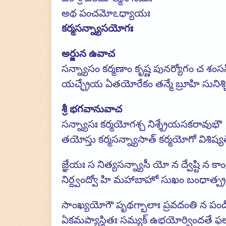
అథ పంచమోఽధ్యాయః
కర్మసన్న్యాసయోగః
అర్జున ఉవాచ
సన్న్యాసం కర్మణాం కృష్ణ పునర్యోగం చ శంసస
యచ్ఛ్రేయ ఏతయోరేకం తన్మే బ్రూహి సునిశ
శ్రీ భగవానువాచ
సన్న్యాసః కర్మయోగశ్చ నిశ్శ్రేయసకరావుభౌ 
తయోస్తు కర్మసన్న్యాసాత్ కర్మయోగో విశిష్
జ్ఞేయః స నిత్యసన్న్యాసీ యో న ద్వేష్టి న కాంక
నిర్ద్వంద్వో హి మహాబాహో సుఖం బంధాత్ప
సాంఖ్యయోగౌ పృథగ్బాలాః ప్రవదంతి న పండ
ఏకమప్యాస్థితః సమ్యక్ ఉభయోర్విందతే 