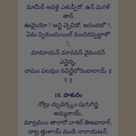
మామీర్ అవళై ఎళుప్పీరో, ఉన్ మగళ్
తాన్
ఊమైయో ? అన్ఱి చ్చెవిడో, అనందలో ?,
ఏమ ప్పెరుందుయిల్ మందిరప్పట్టాళో
?,
మామాయన్ మాదవన్ వైకుందన్
ఎన్ఱెనృ,
నామం పలవుం నవిన్ఱేలోరెంబావాయ్ ॥
9 ॥
10. పాశురం
నోట్రు చ్చువర్క్కం పుగుగిన్ఱ
అమ్మనాయ్,
మాట్రముం తారారో వాశల్ తిఱవాదార్,
నాట్ర త్తుళాయ్ ముడి నారాయణన్,