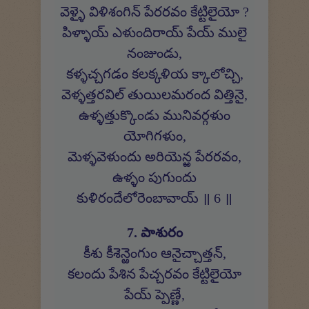
వెళ్ళై విళిశంగిన్ పేరరవం కేట్టిలైయో ?
పిళ్ళాయ్ ఎళుందిరాయ్ పేయ్ ములై
నంజుండు,
కళ్ళచ్చగడం కలక్కళియ క్కాలోచ్చి,
వెళ్ళత్తరవిల్ తుయిలమరంద విత్తినై,
ఉళ్ళత్తుక్కొండు మునివర్గళుం
యోగిగళుం,
మెళ్ళవెళుందు అరియెన్ఱ పేరరవం,
ఉళ్ళం పుగుందు
కుళిరందేలోరెంబావాయ్ ॥ 6 ॥
7. పాశురం
కీశు కీశెన్ఱెంగుం ఆనైచ్చాత్తన్,
కలందు పేశిన పేచ్చరవం కేట్టిలైయో
పేయ్ ప్పెణ్ణే,