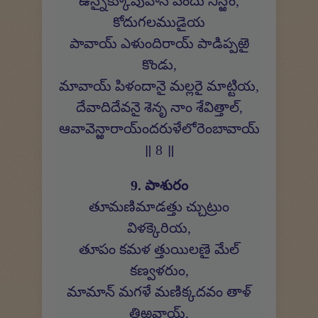
ఉన్నైక్కూవువాన్ వందు నిన్ఱోం,
కోదుగలముడైయ
పావాయ్ ఎళుందిరాయ్ పాడిప్పఱై
కొండు,
మావాయ్ పిళందానై మల్లరై మాట్టియ,
దేవాదిదేవనై శెనృ నాం శేవిత్తాల్,
ఆవావెన్ఱారాయ్‍ందరుళేలోరెంబావాయ్
॥ 8 ॥
9. పాశురం
తూమణిమాడత్తు చ్చుట్రుం
విళక్కెరియ,
తూపం కమళ త్తుయిలణై మేల్
కణ్వళరుం,
మామాన్ మగళే మణిక్కదవం తాళ్
తిఱవాయ్,