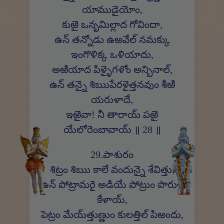
యాముడైయోం,
కుఱై ఒనృమిల్లాద గోవిందా,
ఉన్ తన్నోడు ఉఱవేల్ నమక్కు
ఇంగొళిక్క ఒళియాదు,
అఱియాద పిళ్ళైగళోం అన్బినాల్,
ఉన్ తన్నై శిఋపేరళైత్తనవుం శీఱి
యరుళాదే,
ఇఱైవా! నీ తారాయ్ పఱై
యేలోరెంబావాయ్ ॥ 28 ॥
29.పాశురం
శిట్రం శిఋ కాలే వందున్నై శేవిత్తు,
ఉన్ పోట్రామరై అడియే పోట్రుం పొరుళ్
కేళాయ్,
పెట్రం మేయ్‍త్తుణ్ణుం కులత్తిల్ పిఱందు,