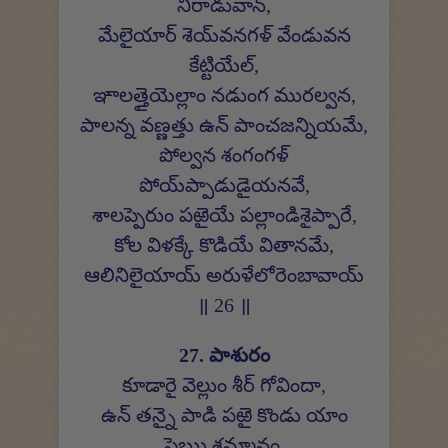
నీరాడువాన్,
మేలైయార్ శెయ్‍వనగళ్ వేండువన
కేట్టియేల్,
ఞాలత్తైయెల్లాం నడుంగ మురల్వన,
పాలన్న వణ్ణత్తు ఉన్ పాంచజన్నియమే,
పోల్వన శంగంగళ్
పోయ్‍ప్పాడుడైయనవే,
శాలప్పెరుం పఱైయే పల్లాండిశైప్పారే,
కోల విళక్కే కొడియే వితానమే,
ఆలినిలైయాయ్ అరుళేలోరెంబావాయ్
॥ 26 ॥
27. పాశురం
కూడారై వెల్లుం శీర్ గోవిందా,
ఉన్ తన్నై పాడి పఱై కొండు యాం
పెఋ శమ్మానం,