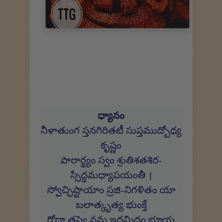
ధ్యానం
నీళాతుంగ స్తనగిరితటీ సుప్తముద్బోధ్య
కృష్ణం
పారార్థ్యం స్వం శ్రుతిశతశిర-
స్సిద్ధమధ్యాపయంతీ ।
స్వోచ్ఛిష్టాయాం స్రజి-నిగళితం యా
బలాత్కృత్య భుంక్తే
గోదా తస్యై నమ ఇదమిదం భూయ