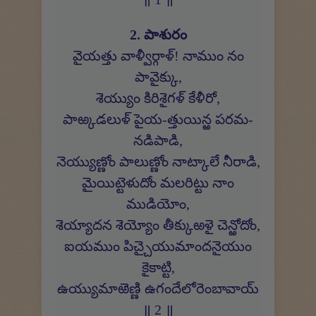
2. పాశురం
వైయత్తు వాళ్వీర్గాళ్! నాముం నం
పావైక్కు,
శెయ్యుం కిరిశైగళ్ కేళీరో,
పాఱ్కడలుళ్ పైయ-త్తుయిన్ఱ పరమ-
నడిపాడి,
నెయ్యుణ్ణోం పాలుణ్ణోం నాట్కాలే నీరాడి,
మైయిట్టెళుదోం మలరిట్టు నాం
ముడియోం,
శెయ్యాదన శెయ్యోం తీక్కుఱళై చెన్ఱోదోం,
ఐయముం పిచ్చైయుమాందనైయుం
కైకాట్టి,
ఉయ్యుమాఱెణ్ణి ఉగందేలోరెంబావాయ్
॥ 2 ॥