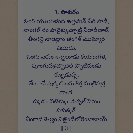
3. పాశురం
ఓంగి యులగళంద ఉత్తమన్ పేర్ పాడి,
నాంగళ్ నం పావైక్కుచ్చాట్రి నీరాడినాల్,
తీంగిన్ఱి నాడెల్లాం తింగళ్ ముమ్మారి
పెయ్‍దు,
ఓంగు పెరుం శెన్నెలూడు కయలుగళ,
పూంగువళైప్పోదిల్ ప్పొఱివండు
కణ్పడుప్ప,
తేంగాదే పుక్కిరుందు శీర్త ములైపట్రి
వాంగ,
క్కుడం నిఱైక్కుం వళ్ళల్ పెరుం
పశుక్కళ్,
నీంగాద శెల్వం నిఱైందేలోరెంబావాయ్
॥ 3 ॥