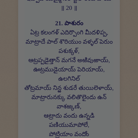
॥ 20 ॥
21. పాశురం
ఏట్ర కలంగళ్ ఎదిర్పొంగి మీదళిప్ప,
మాట్రాదే పాల్ శొరియుం వళ్ళల్ పెరుం
పశుక్కళ్,
ఆట్రప్పడైత్తాన్ మగనే అఱివుఱాయ్,
ఊట్రముడైయాయ్ పెరియాయ్,
ఉలగినిల్
తోట్రమాయ్ నిన్ఱ శుడరే తుయిలెళాయ్,
మాట్రారునక్కు వలితొలైందు ఉన్
వాశఱ్కణ్,
ఆట్రాదు వందు ఉన్నడి
పణియుమాపోలే,
పోట్రియాం వందోం