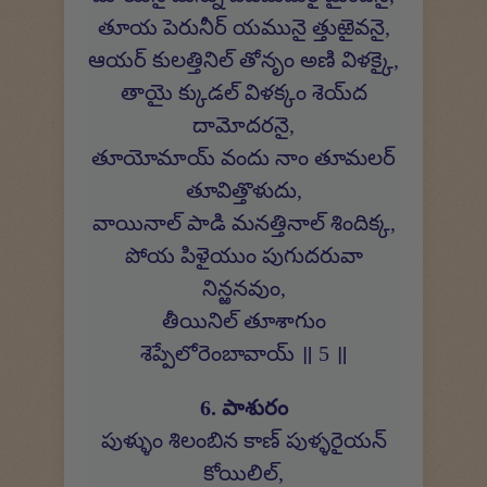
తూయ పెరునీర్ యమునై త్తుఱైవనై,
ఆయర్ కులత్తినిల్ తోనృం అణి విళక్కై,
తాయై క్కుడల్ విళక్కం శెయ్‍ద
దామోదరనై,
తూయోమాయ్ వందు నాం తూమలర్
తూవిత్తొళుదు,
వాయినాల్ పాడి మనత్తినాల్ శిందిక్క,
పోయ పిళైయుం పుగుదరువా
నిన్ఱనవుం,
తీయినిల్ తూశాగుం
శెప్పేలోరెంబావాయ్ ॥ 5 ॥
6. పాశురం
పుళ్ళుం శిలంబిన కాణ్ పుళ్ళరైయన్
కోయిలిల్,