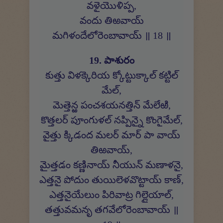
వళైయొళిప్ప,
వందు తిఱవాయ్
మగిళందేలోరెంబావాయ్ ॥ 18 ॥
19. పాశురం
కుత్తు విళక్కెరియ క్కోట్టుక్కాల్ కట్టిల్
మేల్,
మెత్తెన్ఱ పంచశయనత్తిన్ మేలేఱి,
కొత్తలర్ పూంగుళల్ నప్పిన్నై కొంగైమేల్,
వైత్తు క్కిడంద మలర్ మార్ పా వాయ్
తిఱవాయ్,
మైత్తడం కణ్ణినాయ్ నీయున్ మణాళనై,
ఎత్తనై పోదుం తుయిలెళవొట్టాయ్ కాణ్,
ఎత్తనైయేలుం పిరివాట్ర గిల్లైయాల్,
తత్తువమనృ తగవేలోరెంబావాయ్ ॥