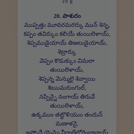
19 ॥
20. పాశురం
ముప్పత్తు మూవరమరర్కు మున్ శెనృ,
కప్పం తవిర్కుం కలియే తుయిలెళాయ్,
శెప్పముడైయాయ్ తిఱలుడైయాయ్,
శెట్రార్కు
వెప్పం కొడుక్కుం విమలా
తుయిలెళాయ్,
శెప్పన్న మెన్ములై శెవ్వాయి
శిఋమరుంగుల్,
నప్పిన్నై నంగాయ్ తిరువే
తుయిలెళాయ్,
ఉక్కముం తట్టొళియుం తందున్
మణాళనై,
ఇప్పోదే యెమ్మై నీరాట్టేలోరెంబావాయ్