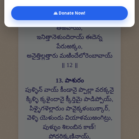
శినత్తినాల్ తెన్నిలంగై క్కోమానై చ్చెట్ర,
🙏 Donate Now!
మనత్తుక్కినియానై ప్పాడవుం నీ వాయ్
తిఱవాయ్,
ఇనిత్తానెళుందిరాయ్ ఈదెన్న
పేరుఱక్కం,
అనైత్తిల్లత్తారు మఱిందేలోరెంబావాయ్
॥ 12 ॥
13. పాశురం
పుళ్ళిన్ వాయ్ కీండానై ప్పొల్లా వరక్కనై
క్కిళ్ళి క్కళైందానై క్కీర్తిమై పాడిప్పోయ్,
పిళ్ళైగళెల్లారుం పావైక్కళంబుక్కార్,
వెళ్ళి యెళుందు వియాళముఱంగిట్రు,
పుళ్ళుం శిలంబిన కాణ్!
పోదరిక్కణ్ణినాయ్,