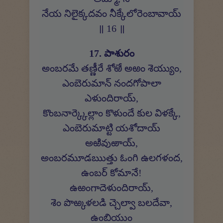
నేయ నిలైక్కదవం నీక్కేలోరెంబావాయ్
॥ 16 ॥
17. పాశురం
అంబరమే తణ్ణీరే శోఱే అఱం శెయ్యుం,
ఎంబెరుమాన్ నందగోపాలా
ఎళుందిరాయ్,
కొంబనార్క్కెల్లాం కొళుందే కుల విళక్కే,
ఎంబెరుమాట్టి యశోదాయ్
అఱివుఱాయ్,
అంబరమూడఋత్తు ఓంగి ఉలగళంద,
ఉంబర్ కోమానే!
ఉఱంగాదెళుందిరాయ్,
శెం పొఱ్కళలడి చ్చెల్వా బలదేవా,
ఉంబియుం