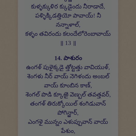
కుళ్ళక్కుళిర క్కుడైందు నీరాడాదే,
పళ్ళిక్కిడత్తియో పావాయ్! నీ
నన్నాళాల్,
కళ్ళం తవిరందు కలందేలోరెంబావాయ్
॥ 13 ॥
14. పాశురం
ఉంగళ్ పుళైక్కడై త్తోట్టత్తు వావియుళ్,
శెంగళు నీర్ వాయ్ నెగిళందు అంబల్
వాయ్ కూంబిన కాణ్,
శెంగల్ పొడి క్కూఱై వెణ్బల్ తవత్తవర్,
తంగళ్ తిరుక్కోయిల్ శంగిడువాన్
పోగిన్ఱార్,
ఎంగళై మున్నం ఎళుప్పువాన్ వాయ్
పేశుం,