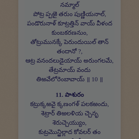
నమ్మాల్
పోట్ర ప్పఱై తరుం పుణ్ణియనాల్,
పండొరునాళ్ కూట్రత్తిన్ వాయ్ వీళంద
కుంబకరణనుం,
తోట్రుమునక్కే పెరుందుయిల్ తాన్
తందానో ?,
ఆట్ర వనందలుడైయాయ్ అరుంగలమే,
తేట్రమాయ్ వందు
తిఱవేలోరెంబావాయ్ ॥ 10 ॥
11. పాశురం
కట్రుక్కఱవై క్కణంగళ్ పలకఱందు,
శెట్రార్ తిఱలళియ చ్చెనృ
శెరుచ్చెయ్యుం,
కుట్రమొన్ఱిల్లాద కోవలర్ తం