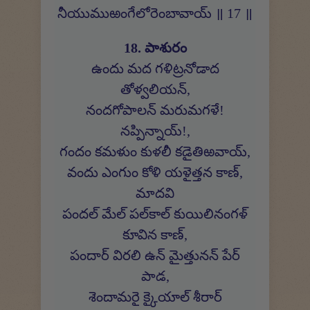
నీయుముఱంగేలోరెంబావాయ్ ॥ 17 ॥
18. పాశురం
ఉందు మద గళిట్రనోడాద
తోళ్వలియన్,
నందగోపాలన్ మరుమగళే!
నప్పిన్నాయ్!,
గందం కమళుం కుళలీ కడైతిఱవాయ్,
వందు ఎంగుం కోళి యళైత్తన కాణ్,
మాదవి
పందల్ మేల్ పల్‍కాల్ కుయిలినంగళ్
కూవిన కాణ్,
పందార్ విరలి ఉన్ మైత్తునన్ పేర్
పాడ,
శెందామరై క్కైయాల్ శీరార్