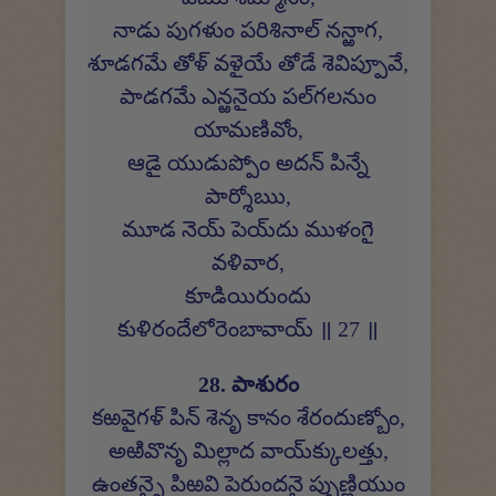
నాడు పుగళుం పరిశినాల్ నన్ఱాగ,
శూడగమే తోళ్ వళైయే తోడే శెవిప్పూవే,
పాడగమే ఎన్ఱనైయ పల్‍గలనుం
యామణివోం,
ఆడై యుడుప్పోం అదన్ పిన్నే
పార్శోఋ,
మూడ నెయ్ పెయ్‍దు ముళంగై
వళివార,
కూడియిరుందు
కుళిరందేలోరెంబావాయ్ ॥ 27 ॥
28. పాశురం
కఱవైగళ్ పిన్ శెనృ కానం శేరందుణ్బోం,
అఱివొనృ మిల్లాద వాయ్‍క్కులత్తు,
ఉంతన్నై పిఱవి పెరుందనై ప్పుణ్ణియుం