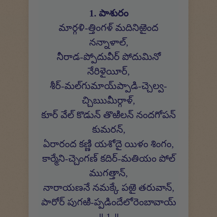
1. పాశురం
మార్గళి-త్తింగళ్ మదినిఱైంద
నన్నాళాల్,
నీరాడ-ప్పోదువీర్ పోదుమినో
నేరిళైయీర్,
శీర్-మల్‍గుమాయ్‍ప్పాడి-చ్చెల్వ-
చ్చిఋమీర్గాళ్,
కూర్ వేల్ కొడున్ తొఱిలన్ నందగోపన్
కుమరన్,
ఏరారంద కణ్ణి యశోదై యిళం శింగం,
కార్మేని-చ్చెంగణ్ కదిర్-మతియం పోల్
ముగత్తాన్,
నారాయణనే నమక్కే పఱై తరువాన్,
పారోర్ పుగఱి-ప్పడిందేలోరెంబావాయ్
॥ 1 ॥