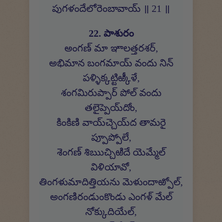
పుగళందేలోరెంబావాయ్ ॥ 21 ॥
22. పాశురం
అంగణ్ మా ఞాలత్తరశర్,
అభిమాన బంగమాయ్ వందు నిన్
పళ్ళిక్కట్టిఱ్కీళే,
శంగమిరుప్పార్ పోల్ వందు
తలైప్పెయ్‍దోం,
కింకిణి వాయ్‍చ్చెయ్‍ద తామరై
ప్పూప్పోలే,
శెంగణ్ శిఋచ్చిఱిదే యెమ్మేల్
విళియావో,
తింగళుమాదిత్తియను మెళుందాఱ్పోల్,
అంగణిరండుంకొండు ఎంగళ్ మేల్
నోక్కుదియేల్,