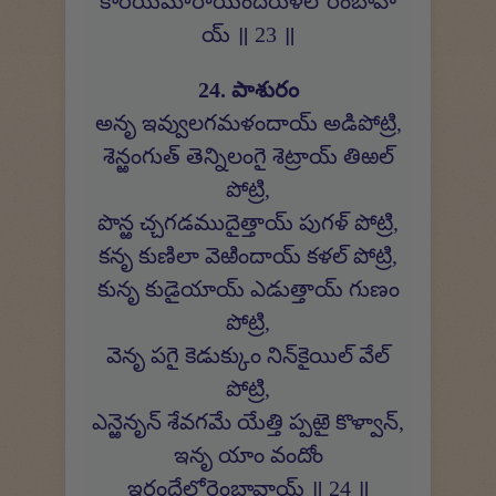
కారియమారాయ్‍ందరుళేలోరెంబావా
య్ ॥ 23 ॥
24. పాశురం
అనృ ఇవ్వులగమళందాయ్ అడిపోట్రి,
శెన్ఱంగుత్ తెన్నిలంగై శెట్రాయ్ తిఱల్
పోట్రి,
పొన్ఱ చ్చగడముదైత్తాయ్ పుగళ్ పోట్రి,
కనృ కుణిలా వెఱిందాయ్ కళల్ పోట్రి,
కునృ కుడైయాయ్ ఎడుత్తాయ్ గుణం
పోట్రి,
వెనృ పగై కెడుక్కుం నిన్‍కైయిల్ వేల్
పోట్రి,
ఎన్ఱెనృన్ శేవగమే యేత్తి ప్పఱై కొళ్వాన్,
ఇనృ యాం వందోం
ఇరందేలోరెంబావాయ్ ॥ 24 ॥