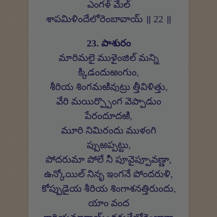
ఎంగళ్ మేల్
శాపమిళిందేలోరెంబావాయ్ ॥ 22 ॥
23. పాశురం
మారిమలై ముళైంజిల్ మన్ని
క్కిడందుఱంగుం,
శీరియ శింగమఱివుట్రు త్తీవిళిత్తు,
వేరి మయిర్ప్పొంగ వెప్పాడుం
పేరందూదఱి,
మూరి నిమిరందు ముళంగి
ప్పుఱప్పట్టు,
పోదరుమా పోలే నీ పూవైప్పూవణ్ణా,
ఉన్కోయిల్ నినృ ఇంగనే పోందరుళి,
కోప్పుడైయ శీరియ శింగాశనత్తిరుందు,
యాం వంద