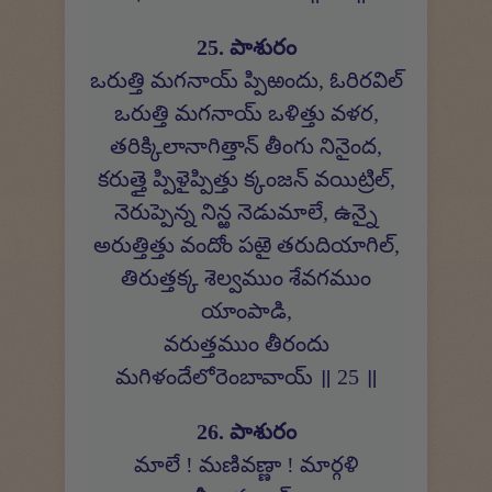
25. పాశురం
ఒరుత్తి మగనాయ్ ప్పిఱందు, ఓరిరవిల్
ఒరుత్తి మగనాయ్ ఒళిత్తు వళర,
తరిక్కిలానాగిత్తాన్ తీంగు నినైంద,
కరుత్తై ప్పిళైప్పిత్తు క్కంజన్ వయిట్రిల్,
నెరుప్పెన్న నిన్ఱ నెడుమాలే, ఉన్నై
అరుత్తిత్తు వందోం పఱై తరుదియాగిల్,
తిరుత్తక్క శెల్వముం శేవగముం
యాంపాడి,
వరుత్తముం తీరందు
మగిళందేలోరెంబావాయ్ ॥ 25 ॥
26. పాశురం
మాలే ! మణివణ్ణా ! మార్గళి