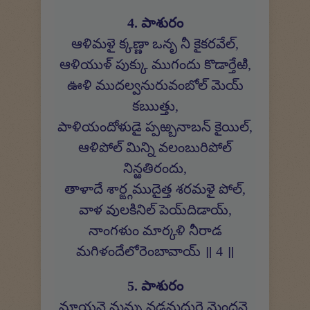
4. పాశురం
ఆళిమళై క్కణ్ణా ఒనృ నీ కైకరవేల్,
ఆళియుళ్ పుక్కు ముగందు కొడార్తేఱి,
ఊళి ముదల్వనురువంబోల్ మెయ్
కఋత్తు,
పాళియందోళుడై ప్పఱ్బనాబన్ కైయిల్,
ఆళిపోల్ మిన్ని వలంబురిపోల్
నిన్ఱతిరందు,
తాళాదే శార్ఙ్గముదైత్త శరమళై పోల్,
వాళ వులకినిల్ పెయ్‍దిడాయ్,
నాంగళుం మార్కళి నీరాడ
మగిళందేలోరెంబావాయ్ ॥ 4 ॥
5. పాశురం
మాయనై మన్ను వడమదురై మైందనై,