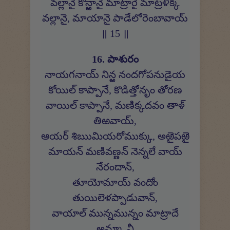
వల్లానై కొన్ఱానై మాట్రారై మాట్రళిక్క
వల్లానై, మాయానై పాడేలోరెంబావాయ్
॥ 15 ॥
16. పాశురం
నాయగనాయ్ నిన్ఱ నందగోపనుడైయ
కోయిల్ కాప్పానే, కొడిత్తోనృం తోరణ
వాయిల్ కాప్పానే, మణిక్కదవం తాళ్
తిఱవాయ్,
ఆయర్ శిఋమియరోముక్కు, అఱైపఱై
మాయన్ మణివణ్ణన్ నెన్నలే వాయ్
నేరందాన్,
తూయోమాయ్ వందోం
తుయిలెళప్పాడువాన్,
వాయాల్ మున్నమున్నం మాట్రాదే
అమ్మా, నీ