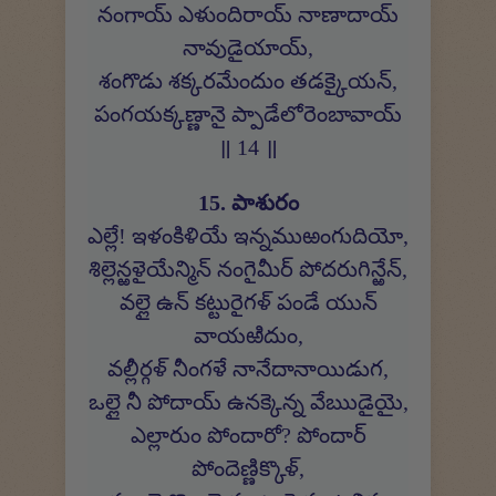
నంగాయ్ ఎళుందిరాయ్ నాణాదాయ్
నావుడైయాయ్,
శంగొడు శక్కరమేందుం తడక్కైయన్,
పంగయక్కణ్ణానై ప్పాడేలోరెంబావాయ్
॥ 14 ॥
15. పాశురం
ఎల్లే! ఇళంకిళియే ఇన్నముఱంగుదియో,
శిల్లెన్ఱళైయేన్మిన్ నంగైమీర్ పోదరుగిన్ఱేన్,
వల్లై ఉన్ కట్టురైగళ్ పండే యున్
వాయఱిదుం,
వల్లీర్గళ్ నీంగళే నానేదానాయిడుగ,
ఒల్లై నీ పోదాయ్ ఉనక్కెన్న వేఋడైయై,
ఎల్లారుం పోందారో? పోందార్
పోందెణ్ణిక్కొళ్,