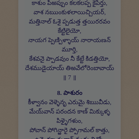
కాశుం పిఱప్పుం కలకలప్ప కైపేర్తు,
వాశ నఋంకుళలాయిచ్చియర్,
మత్తినాల్ ఓశై ప్పడుత్త త్తయిరరవం
కేట్టిలైయో,
నాయగ ప్పెణ్పిళ్ళాయ్ నారాయణన్
మూర్తి,
కేశవనై ప్పాడవుం నీ కేట్టే కిడత్తియో,
దేశముడైయాయ్ తిఱవేలోరెంబావాయ్
॥ 7 ॥
8. పాశురం
కీళ్వానం వెళ్ళెనృ ఎరుమై శిఋవీడు,
మేయ్‍వాన్ పరందన కాణ్ మిక్కుళ్ళ
పిళ్ళైగళుం,
పోవాన్ పోగిన్ఱారై ప్పోగామల్ కాత్తు,