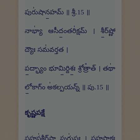
పురు॑షాన॒హమ్ ॥ శ్రీ.15 ॥
నాభ్యా॑ ఆసీదం॒తరి॑క్షమ్ । శీ॒ర్​ష్ణో
ద్యౌః సమ॑వర్తత ।
ప॒ద్భ్యాం భూమి॒ర్దిశః॒ శ్రోత్రా᳚త్ । తథా॑
లో॒కాగ్ం అ॑కల్పయన్న్ ॥ పు.15 ॥
కృష్ణపక్షే
స॒హస్ర॑శీర్​షా॒ పురు॑షః । స॒హ॒స్రా॒క్షః