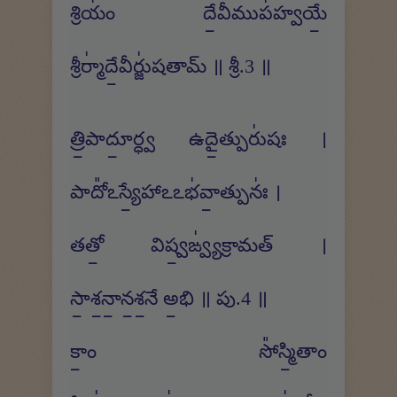
శ్రియం॑ దే॒వీముప॑హ్వయే॒
శ్రీర్మా॑దే॒వీర్జు॑షతామ్ ॥ శ్రీ.3 ॥
త్రి॒పాదూ॒ర్ధ్వ ఉదై॒త్పురు॑షః ।
పాదో᳚ఽస్యే॒హాఽఽభ॑వా॒త్పునః॑ ।
తతో॒ విష్వ॒ఙ్వ్య॑క్రామత్ ।
సా॒శ॒నా॒న॒శ॒నే అ॒భి ॥ పు.4 ॥
కాం॒ సో᳚స్మి॒తాం