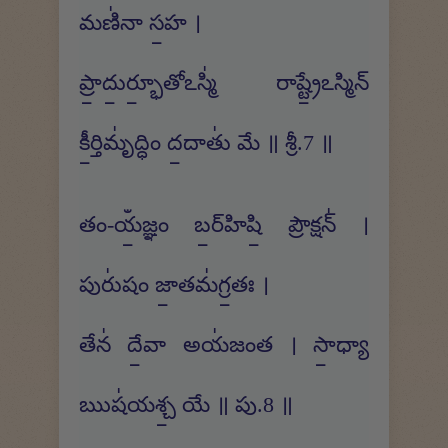
మణి॑నా స॒హ ।
ప్రా॒దు॒ర్భూ॒తోఽస్మి॑ రాష్ట్రే॒ఽస్మిన్
కీ॒ర్తిమృ॑ద్ధిం ద॒దాతు॑ మే ॥ శ్రీ.7 ॥
తం-యఀ॒జ్ఞం బ॒ర్​హిషి॒ ప్రౌక్షన్॑ ।
పురు॑షం జా॒తమ॑గ్ర॒తః ।
తేన॑ దే॒వా అయ॑జంత । సా॒ధ్యా
ఋష॑యశ్చ॒ యే ॥ పు.8 ॥