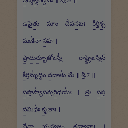
ఇ॒ధ్మశ్శ॒రద్ధ॒విః ॥ పు.6 ॥
ఉపై॑తు॒ మాం దే॑వస॒ఖః కీ॒ర్తిశ్చ॒
మణి॑నా స॒హ ।
ప్రా॒దు॒ర్భూ॒తోఽస్మి॑ రాష్ట్రే॒ఽస్మిన్
కీ॒ర్తిమృ॑ద్ధిం ద॒దాతు॑ మే ॥ శ్రీ.7 ॥
స॒ప్తాస్యా॑సన్పరి॒ధయః॑ । త్రిః స॒ప్త
స॒మిధః॑ కృ॒తాః ।
దే॒వా యద్య॒జ్ఞం త॑న్వా॒నాః ।