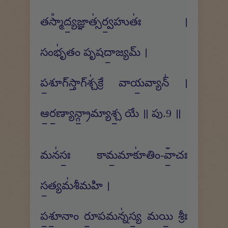
తస్మా᳚ద్య॒జ్ఞాత్స॑ర్వ॒హుతః॑ ।
సంభృ॑తం పృషదా॒జ్యమ్ ।
ప॒శూగ్‍స్తాగ్‍శ్చ॑క్రే వాయ॒వ్యాన్॑ ।
ఆ॒ర॒ణ్యాన్గ్రా॒మ్యాశ్చ॒ యే ॥ పు.9 ॥
మన॑సః॒ కామ॒మాకూ॑తిం-వాఀ॒చః
స॒త్యమ॑శీమహి ।
ప॒శూ॒నాం రూ॒పమన్న॑స్య॒ మయి॒ శ్రీః