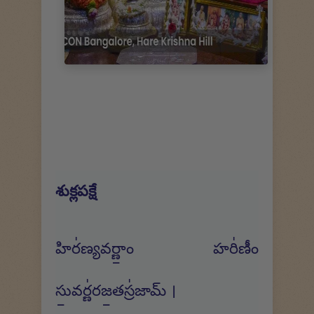
శుక్లపక్షే
హిర॑ణ్యవర్ణాం॒ హరి॑ణీం
సు॒వర్ణ॑రజ॒తస్ర॑జామ్ ।