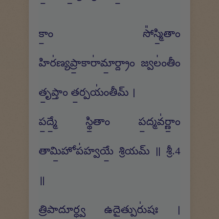
కాం॒ సో᳚స్మి॒తాం
హిర॑ణ్యప్రా॒కారా॑మా॒ర్ద్రాం జ్వలం॑తీం
తృ॒ప్తాం త॒ర్పయం॑తీమ్ ।
ప॒ద్మే॒ స్థి॒తాం ప॒ద్మవ॑ర్ణాం॒
తామి॒హోప॑హ్వయే॒ శ్రియమ్ ॥ శ్రీ.4
॥
త్రి॒పాదూ॒ర్ధ్వ ఉదై॒త్పురు॑షః ।