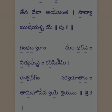
తేన॑ దే॒వా అయ॑జంత । సా॒ధ్యా
ఋష॑యశ్చ॒ యే ॥ పు.8 ॥
గం॒ధ॒ద్వా॒రాం దు॑రాధ॒ర్​షాం॒
ని॒త్యపు॑ష్టాం కరీ॒షిణీ᳚మ్ ।
ఈ॒శ్వరీ॑గ్ం సర్వ॑భూతా॒నాం॒
తామి॒హోప॑హ్వయే॒ శ్రియమ్ ॥ శ్రీ.9
॥