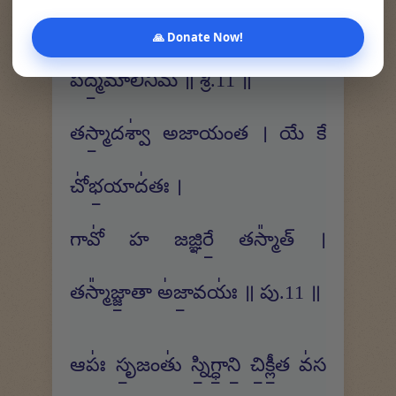
శ్రియం॑-వాఀ॒సయ॑ మే కు॒లే మా॒తరం॑
🙏 Donate Now!
పద్మ॒మాలి॑నీమ్ ॥ శ్రీ.11 ॥
తస్మా॒దశ్వా॑ అజాయంత । యే కే
చో॑భ॒యాద॑తః ।
గావో॑ హ జజ్ఞిరే॒ తస్మా᳚త్ ।
తస్మా᳚జ్జా॒తా అ॑జా॒వయః॑ ॥ పు.11 ॥
ఆపః॑ సృ॒జంతు॑ స్ని॒గ్ధా॒ని॒ చి॒క్లీ॒త వ॑స