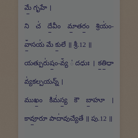
మే॒ గృహే ।
ని చ॑ దే॒వీం మా॒తరం॒ శ్రియం॑-
వాఀ॒సయ॑ మే కు॒లే ॥ శ్రీ.12 ॥
యత్పురు॑షం॒-వ్యఀ ॑దధుః । క॒తి॒ధా
వ్య॑కల్పయన్న్ ।
ముఖం॒ కిమ॑స్య॒ కౌ బా॒హూ ।
కావూ॒రూ పాదా॑వుచ్యేతే ॥ పు.12 ॥