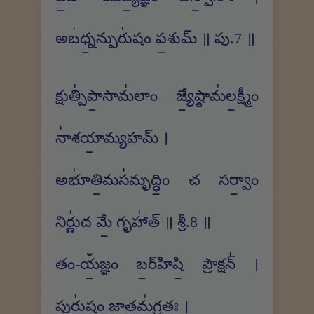
అబ॑ధ్న॒న్పురు॑షం ప॒శుమ్ ॥ పు.7 ॥
క్షుత్పి॑పా॒సామ॑లాం జ్యే॒ష్ఠామ॑ల॒క్ష్మీం
నా॑శయా॒మ్యహమ్ ।
అభూ॑తి॒మస॑మృద్ధిం॒ చ సర్వాం॒
నిర్ణు॑ద మే॒ గృహా॑త్ ॥ శ్రీ.8 ॥
తం-యఀ॒జ్ఞం బ॒ర్​హిషి॒ ప్రౌక్షన్॑ ।
పురు॑షం జా॒తమ॑గ్ర॒తః ।