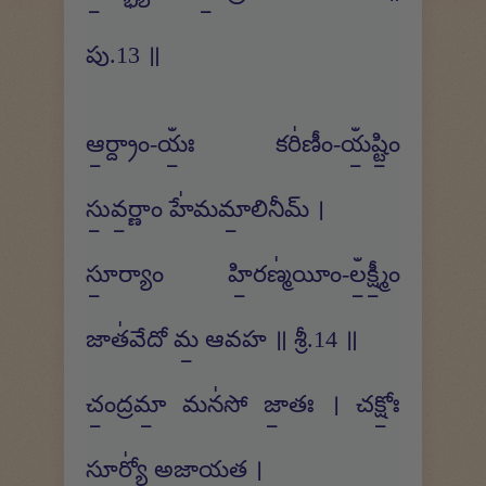
పు.13 ॥
ఆ॒ర్ద్రాం-యఀః॒ కరి॑ణీం-యఀ॒ష్టిం॒
సు॒వ॒ర్ణాం హే॑మమా॒లినీమ్ ।
సూ॒ర్యాం హి॒రణ్మ॑యీం-లఀ॒క్ష్మీం॒
జాత॑వేదో మ॒ ఆవహ ॥ శ్రీ.14 ॥
చం॒ద్రమా॒ మన॑సో జా॒తః । చక్షోః॒
సూర్యో॑ అజాయత ।