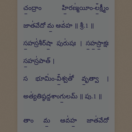
చం॒ద్రాం హి॒రణ్మ॑యీం-లఀ॒క్ష్మీం
జాత॑వేదో మ॒ ఆవ॑హ ॥ శ్రీ.1 ॥
స॒హస్ర॑శీర్​షా॒ పురు॑షః । స॒హ॒స్రా॒క్షః
స॒హస్ర॑పాత్ ।
స భూమిం॑-విఀ॒శ్వతో॑ వృ॒త్వా ।
అత్య॑తిష్ఠద్దశాంగు॒లమ్ ॥ పు.1 ॥
తాం మ॒ ఆవ॑హ॒ జాత॑వేదో