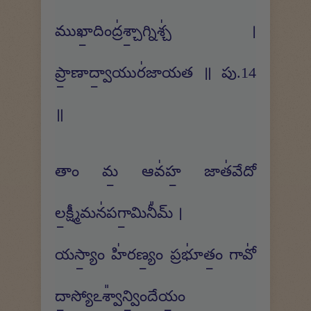
ముఖా॒దింద్ర॑శ్చా॒గ్నిశ్చ॑ ।
ప్రా॒ణాద్వా॒యుర॑జాయత ॥ పు.14
॥
తాం మ॒ ఆవ॑హ॒ జాత॑వేదో
ల॒క్ష్మీమన॑పగా॒మినీ᳚మ్ ।
యస్యాం॒ హి॑రణ్యం॒ ప్రభూ॑తం॒ గావో॑
దా॒స్యోఽశ్వా᳚న్విం॒దేయం॒