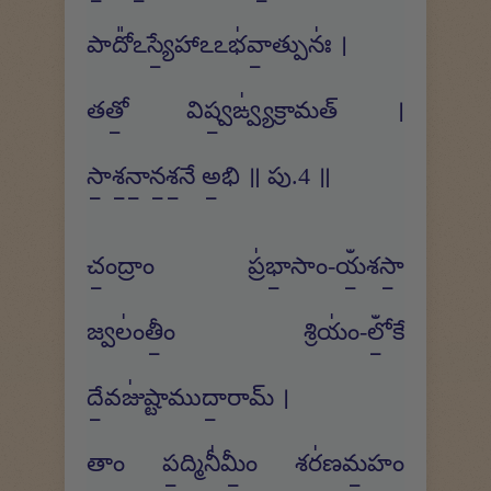
పాదో᳚ఽస్యే॒హాఽఽభ॑వా॒త్పునః॑ ।
తతో॒ విష్వ॒ఙ్వ్య॑క్రామత్ ।
సా॒శ॒నా॒న॒శ॒నే అ॒భి ॥ పు.4 ॥
చం॒ద్రాం ప్ర॑భా॒సాం-యఀ॒శసా॒
జ్వలం॑తీం॒ శ్రియం॑-లోఀ॒కే
దే॒వజు॑ష్టాముదా॒రామ్ ।
తాం ప॒ద్మినీ॑మీం॒ శర॑ణమ॒హం