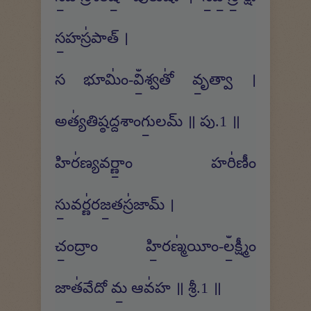
స॒హస్ర॑పాత్ ।
స భూమిం॑-విఀ॒శ్వతో॑ వృ॒త్వా ।
అత్య॑తిష్ఠద్దశాంగు॒లమ్ ॥ పు.1 ॥
హిర॑ణ్యవర్ణాం॒ హరి॑ణీం
సు॒వర్ణ॑రజ॒తస్ర॑జామ్ ।
చం॒ద్రాం హి॒రణ్మ॑యీం-లఀ॒క్ష్మీం
జాత॑వేదో మ॒ ఆవ॑హ ॥ శ్రీ.1 ॥