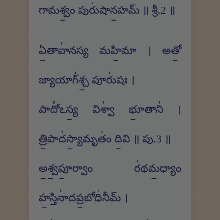
గామశ్వం॒ పురు॑షాన॒హమ్ ॥ శ్రీ.2 ॥
ఏ॒తావా॑నస్య మహి॒మా । అతో॒
జ్యాయాగ్॑శ్చ॒ పూరు॑షః ।
పాదో᳚ఽస్య॒ విశ్వా॑ భూ॒తాని॑ ।
త్రి॒పాద॑స్యా॒మృతం॑ ది॒వి ॥ పు.3 ॥
అ॒శ్వ॒పూ॒ర్వాం ర॑థమ॒ధ్యాం
హ॒స్తినా॑దప్ర॒బోధి॑నీమ్ ।