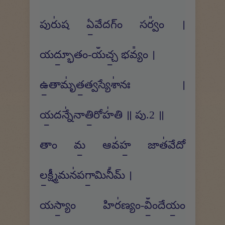
పురు॑ష ఏ॒వేదగ్ం సర్వం᳚ ।
యద్భూ॒తం-యఀచ్చ॒ భవ్యం᳚ ।
ఉ॒తామృ॑త॒త్వస్యేశా॑నః ।
య॒దన్నే॑నాతి॒రోహ॑తి ॥ పు.2 ॥
తాం మ॒ ఆవ॑హ॒ జాత॑వేదో
ల॒క్ష్మీమన॑పగా॒మినీ᳚మ్ ।
యస్యాం॒ హిర॑ణ్యం-విఀం॒దేయం॒