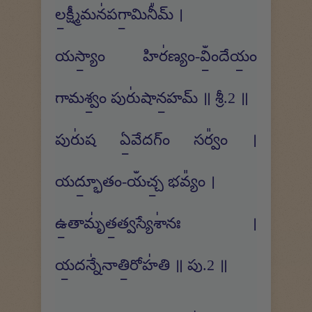
ల॒క్ష్మీమన॑పగా॒మినీ᳚మ్ ।
యస్యాం॒ హిర॑ణ్యం-విఀం॒దేయం॒
గామశ్వం॒ పురు॑షాన॒హమ్ ॥ శ్రీ.2 ॥
పురు॑ష ఏ॒వేదగ్ం సర్వం᳚ ।
యద్భూ॒తం-యఀచ్చ॒ భవ్యం᳚ ।
ఉ॒తామృ॑త॒త్వస్యేశా॑నః ।
య॒దన్నే॑నాతి॒రోహ॑తి ॥ పు.2 ॥