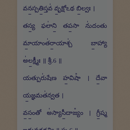
వన॒స్పతి॒స్తవ॑ వృ॒క్షోఽథ బి॒ల్వః ।
తస్య॒ ఫలా॑ని॒ తప॒సా ను॑దంతు
మా॒యాంత॑రా॒యాశ్చ॑ బా॒హ్యా
అ॑ల॒క్ష్మీః ॥ శ్రీ.6 ॥
యత్పురు॑షేణ హ॒విషా᳚ । దే॒వా
య॒జ్ఞమత॑న్వత ।
వ॒సం॒తో అ॑స్యాసీ॒దాజ్యం᳚ । గ్రీ॒ష్మ