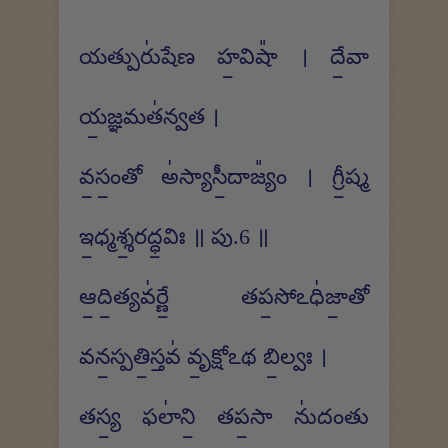
యత్పురు॑షేణ హ॒విషా᳚ । దే॒వా
య॒జ్ఞమత॑న్వత ।
వ॒సం॒తో అ॑స్యాసీ॒దాజ్యం᳚ । గ్రీ॒ష్మ
ఇ॒ధ్మశ్శ॒రద్ధ॒విః ॥ పు.6 ॥
ఆ॒ది॒త్యవ॑ర్ణే॒ తప॒సోఽధి॑జా॒తో
వన॒స్పతి॒స్తవ॑ వృ॒క్షోఽథ బి॒ల్వః ।
తస్య॒ ఫలా॑ని॒ తప॒సా ను॑దంతు