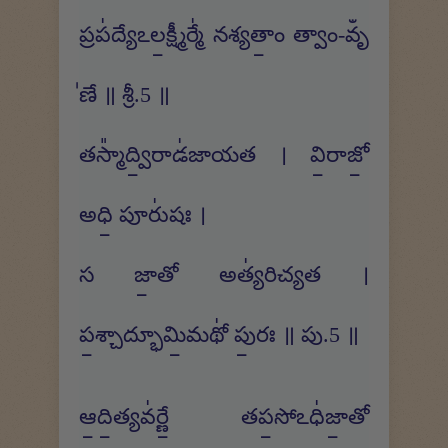
ప్రప॑ద్యేఽల॒క్ష్మీర్మే॑ నశ్యతాం॒ త్వాం-వృఀ
॑ణే ॥ శ్రీ.5 ॥
తస్మా᳚ద్వి॒రాడ॑జాయత । వి॒రాజో॒
అధి॒ పూరు॑షః ।
స జా॒తో అత్య॑రిచ్యత ।
ప॒శ్చాద్భూమి॒మథో॑ పు॒రః ॥ పు.5 ॥
ఆ॒ది॒త్యవ॑ర్ణే॒ తప॒సోఽధి॑జా॒తో