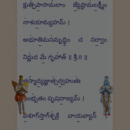
క్షుత్పి॑పా॒సామ॑లాం జ్యే॒ష్ఠామ॑ల॒క్ష్మీం
నా॑శయా॒మ్యహమ్ ।
అభూ॑తి॒మస॑మృద్ధిం॒ చ సర్వాం॒
నిర్ణు॑ద మే॒ గృహా॑త్ ॥ శ్రీ.8 ॥
తస్మా᳚ద్య॒జ్ఞాత్స॑ర్వ॒హుతః॑ ।
సంభృ॑తం పృషదా॒జ్యమ్ ।
ప॒శూగ్‍స్తాగ్‍శ్చ॑క్రే వాయ॒వ్యాన్॑ ।