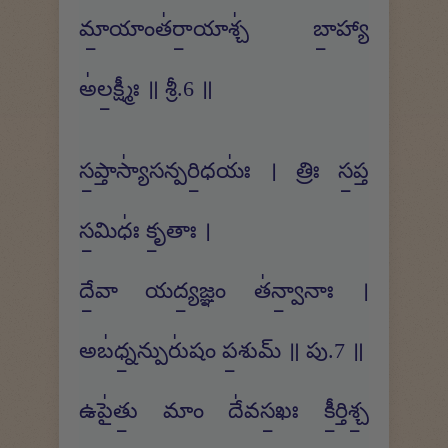
మా॒యాంత॑రా॒యాశ్చ॑ బా॒హ్యా
అ॑ల॒క్ష్మీః ॥ శ్రీ.6 ॥
స॒ప్తాస్యా॑సన్పరి॒ధయః॑ । త్రిః స॒ప్త
స॒మిధః॑ కృ॒తాః ।
దే॒వా యద్య॒జ్ఞం త॑న్వా॒నాః ।
అబ॑ధ్న॒న్పురు॑షం ప॒శుమ్ ॥ పు.7 ॥
ఉపై॑తు॒ మాం దే॑వస॒ఖః కీ॒ర్తిశ్చ॒