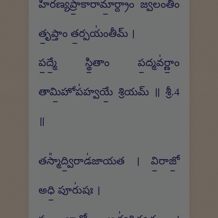
హిర॑ణ్యప్రా॒కారా॑మా॒ర్ద్రాం జ్వలం॑తీం
తృ॒ప్తాం త॒ర్పయం॑తీమ్ ।
ప॒ద్మే॒ స్థి॒తాం ప॒ద్మవ॑ర్ణాం॒
తామి॒హోప॑హ్వయే॒ శ్రియమ్ ॥ శ్రీ.4
॥
తస్మా᳚ద్వి॒రాడ॑జాయత । వి॒రాజో॒
అధి॒ పూరు॑షః ।