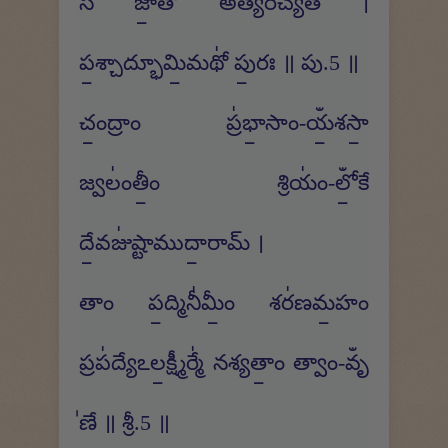
స జా॒తో అత్య॑రిచ్యత ।
ప॒శ్చాద్భూమి॒మథో॑ పు॒రః ॥ పు.5 ॥
చం॒ద్రాం ప్ర॑భా॒సాం-యఀ॒శసా॒
జ్వలం॑తీం॒ శ్రియం॑-లోఀ॒కే
దే॒వజు॑ష్టాముదా॒రామ్ ।
తాం ప॒ద్మినీ॑మీం॒ శర॑ణమ॒హం
ప్రప॑ద్యేఽల॒క్ష్మీర్మే॑ నశ్యతాం॒ త్వాం-వృఀ
॑ణే ॥ శ్రీ.5 ॥