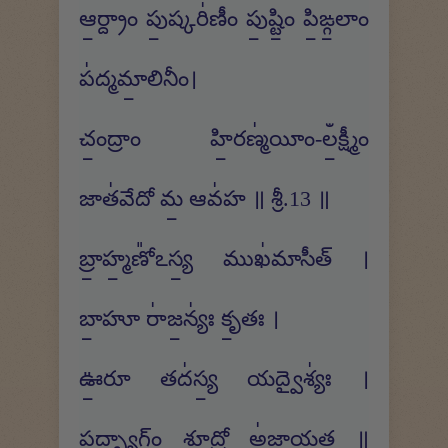
ఆ॒ర్ద్రాం పు॒ష్కరి॑ణీం పు॒ష్టిం॒ పి॒ఙ్గ॒లాం
ప॑ద్మమా॒లినీం।
చం॒ద్రాం హి॒రణ్మ॑యీం-లఀ॒క్ష్మీం
జాత॑వేదో మ॒ ఆవ॑హ ॥ శ్రీ.13 ॥
బ్రా॒హ్మ॒ణో᳚ఽస్య॒ ముఖ॑మాసీత్ ।
బా॒హూ రా॑జ॒న్యః॑ కృ॒తః ।
ఊ॒రూ తద॑స్య॒ యద్వైశ్యః॑ ।
ప॒ద్భ్యాగ్ం శూ॒ద్రో అ॑జాయత ॥