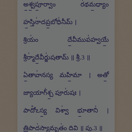
అ॒శ్వ॒పూ॒ర్వాం ర॑థమ॒ధ్యాం
హ॒స్తినా॑దప్ర॒బోధి॑నీమ్ ।
శ్రియం॑ దే॒వీముప॑హ్వయే॒
శ్రీర్మా॑దే॒వీర్జు॑షతామ్ ॥ శ్రీ.3 ॥
ఏ॒తావా॑నస్య మహి॒మా । అతో॒
జ్యాయాగ్॑శ్చ॒ పూరు॑షః ।
పాదో᳚ఽస్య॒ విశ్వా॑ భూ॒తాని॑ ।
త్రి॒పాద॑స్యా॒మృతం॑ ది॒వి ॥ పు.3 ॥