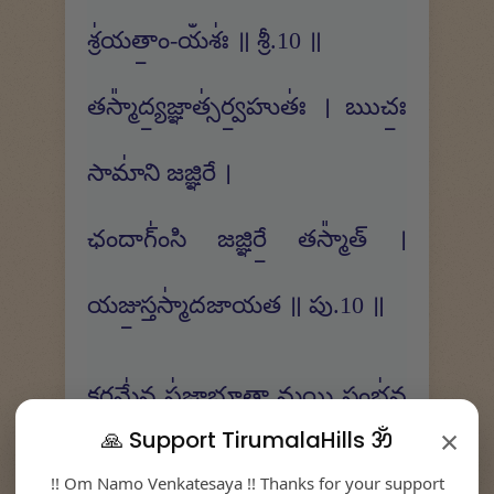
శ్ర॑యతాం॒-యఀశః॑ ॥ శ్రీ.10 ॥
తస్మా᳚ద్య॒జ్ఞాత్స॑ర్వ॒హుతః॑ । ఋచః॒
సామా॑ని జజ్ఞిరే ।
ఛందాగ్ం॑సి జజ్ఞిరే॒ తస్మా᳚త్ ।
యజు॒స్తస్మా॑దజాయత ॥ పు.10 ॥
క॒ర్దమే॑న ప్ర॑జాభూ॒తా॒ మ॒యి॒ సంభ॑వ
×
🙏 Support TirumalaHills ॐ
క॒ర్దమ ।
!! Om Namo Venkatesaya !! Thanks for your support