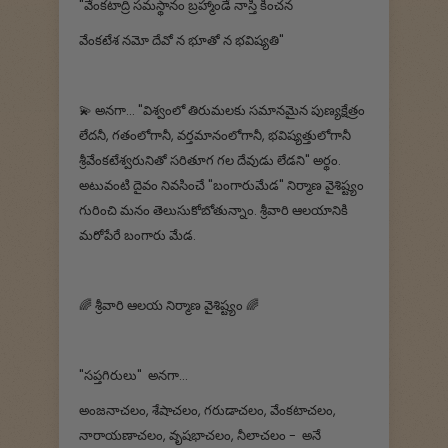
"వేంకటాద్రి సమస్థానం బ్రహ్మాండే నాస్తి కించన
వేంకటేశ నమో దేవో న భూతో న భవిష్యతి"
💫 అనగా... "విశ్వంలో తిరుమలకు సమానమైన పుణ్యక్షేత్రం
లేదనీ, గతంలోగానీ, వర్తమానంలోగానీ, భవిష్యత్తులోగానీ
శ్రీవేంకటేశ్వరునితో సరితూగ గల దేవుడు లేడని" అర్థం.
అటువంటి దైవం నివసించే "బంగారుమేడ" నిర్మాణ వైశిష్ట్యం
గురించి మనం తెలుసుకోబోతున్నాం. శ్రీవారి ఆలయానికి
మరోపేరే బంగారు మేడ.
🌈 శ్రీవారి ఆలయ నిర్మాణ వైశిష్ట్యం 🌈
"సప్తగిరులు" అనగా.‌..
అంజనాచలం, శేషాచలం, గరుడాచలం, వేంకటాచలం,
నారాయణాచలం, వృషభాచలం, నీలాచలం - అనే