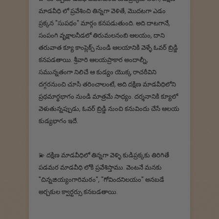
మాడవీధి లో ప్రవేశించి తిన్నగా వెళితే, మొదటగా ఎడం
ప్రక్కన "సుపథం" మార్గం కనపడుతుంది. అది దాటగానే,
సంపంగి వృక్షాలనీడలో తిరుమలనంబి ఆలయం, దాని
తరువాత క్యూ కాంప్లెక్స్ నుండి ఆలయానికి వెళ్ళే ఓవర్ బ్రిడ్జి
కనపడతాయి. శ్రీవారి ఆలయప్రాకార అందాల్నీ,
సమున్నతంగా నిలిచే ఆ కుడ్యం యొక్క రాచఠీవిని
దగ్గరనుంచి చూసి తరించాలంటే, అది దక్షిణ మాడవీధిలోని
ప్రథమార్థభాగం నుండి మాత్రమే సాధ్యం. దర్శనానికి క్యూలో
వెళుతున్నప్పుడు, ఓవర్ బ్రిడ్జి నుంచి కనువిందు చేసే ఆలయ
కుడ్యభాగం ఇదే.
💫 దక్షిణ మాడవీధిలో తిన్నగా వెళ్ళి కుడిప్రక్కకు తిరిగితే
పడమర మాడవీధి లోకి ప్రవేశిస్తాము. వెంటనే మనకు
"చిన్నజియ్యంగారిమఠం", "గోవిందనిలయం" అనబడే
అర్చకుల క్వార్టర్సు కనబడతాయి.