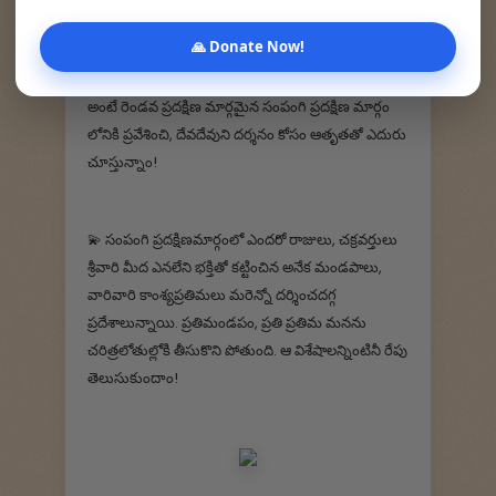
బయటకు నిష్క్రమించేటప్పుడు తప్పక దర్శించండి.
🙏 Donate Now!
💫 మనకి తెలియకుండానే మనమిప్పుడు ఆలయంలోనికి,
అంటే రెండవ ప్రదక్షిణ మార్గమైన సంపంగి ప్రదక్షిణ మార్గం
లోనికి ప్రవేశించి, దేవదేవుని దర్శనం కోసం ఆతృతతో ఎదురు
చూస్తున్నాం!
💫 సంపంగి ప్రదక్షిణమార్గంలో ఎందరో రాజులు, చక్రవర్తులు
శ్రీవారి మీద ఎనలేని భక్తితో కట్టించిన అనేక మండపాలు,
వారివారి కాంశ్యప్రతిమలు మరెన్నో దర్శించదగ్గ
ప్రదేశాలున్నాయి. ప్రతిమండపం, ప్రతి ప్రతిమ మనను
చరిత్రలోతుల్లోకి తీసుకొని పోతుంది. ఆ విశేషాలన్నింటినీ రేపు
తెలుసుకుందాం!