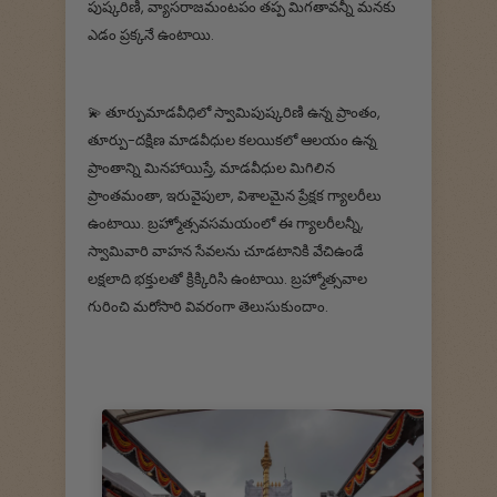
పుష్కరిణి, వ్యాసరాజమంటపం తప్ప మిగతావన్నీ మనకు
ఎడం ప్రక్కనే ఉంటాయి.
💫 తూర్పుమాడవీధిలో స్వామిపుష్కరిణి ఉన్న ప్రాంతం,
తూర్పు-దక్షిణ మాడవీధుల కలయికలో ఆలయం ఉన్న
ప్రాంతాన్ని మినహాయిస్తే, మాడవీధుల మిగిలిన
ప్రాంతమంతా, ఇరువైపులా, విశాలమైన ప్రేక్షక గ్యాలరీలు
ఉంటాయి. బ్రహ్మోత్సవసమయంలో ఈ గ్యాలరీలన్నీ,
స్వామివారి వాహన సేవలను చూడటానికి వేచిఉండే
లక్షలాది భక్తులతో క్రిక్కిరిసి ఉంటాయి. బ్రహ్మోత్సవాల
గురించి మరోసారి వివరంగా తెలుసుకుందాం.