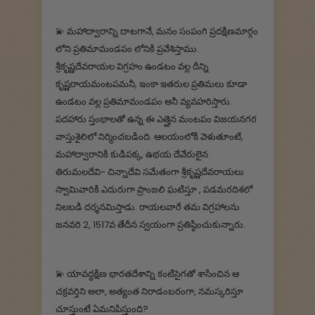
💫 మహాద్వారాన్ని దాటగానే, మనం సంపంగి ప్రదక్షిణమార్గం
లోని ప్రతిమామండపం లోనికి ప్రవేశిస్తాము.
శ్రీకృష్ణదేవరాయల విగ్రహం ఉండటం వల్ల దీన్ని
కృష్ణరాయమంటపమనీ, ఇంకా ఇతరుల ప్రతిమలు కూడా
ఉండటం వల్ల ప్రతిమామండపం అనీ వ్యవహరిస్తారు.
పదహారు స్తంభాలతో ఉన్న ఈ ఎత్తైన మంటపం విజయనగర
వాస్తుశైలిలో నిర్మించబడింది. ఆలయంలోకి వెళుతూంటే,
మహాద్వారానికి కుడిపక్క, ఉభయ దేవేరులైన
తిరుమలదేవి- చిన్నాదేవి సమేతంగా శ్రీకృష్ణదేవరాయలు
స్వామివారికి ఎదురుగా ప్రాంజలి ఘటిస్తూ , పడమరదిశలో
నిలబడి దర్శనమిస్తాడు. రాయలవారే తమ విగ్రహాలను
జనవరి 2, 1517వ తేదీన స్వయంగా ప్రతిష్ఠించుకున్నారు.
💫 యావద్దక్షిణ భారతదేశాన్ని కంటిసైగతో శాసించిన ఆ
చక్రవర్తిని అలా, అత్యంత నిరాడంబరంగా, నమస్కరిస్తూ
చూస్తుంటే ఏమనిపిస్తుంది?