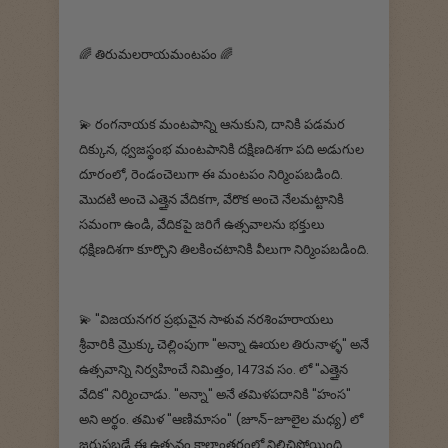
🌈 తిరుమలరాయమంటపం 🌈
💫 రంగనాయక మంటపాన్ని ఆనుకుని, దానికి పడమర
దిక్కున, ధ్వజస్థంభ మంటపానికి దక్షిణదిశగా పది అడుగుల
దూరంలో, రెండంచెలుగా ఈ మంటపం నిర్మింపబడింది.
మొదటి అంచె ఎత్తైన వేదికగా, వేరొక అంచె నేలమట్టానికి
సమంగా ఉండి, వేదికపై జరిగే ఉత్సవాలను భక్తులు
ధక్షిణదిశగా కూర్చొని తిలకించటానికి వీలుగా నిర్మింపబడింది.
💫 "విజయనగర ప్రభువైన సాళువ నరశింహరాయలు
శ్రీవారికి మ్రొక్కు చెల్లింపుగా "అన్నా ఊయల తిరునాళ్ళ" అనే
ఉత్సవాన్ని నిర్వహించే నిమిత్తం, 1473వ సం. లో "ఎత్తైన
వేదిక" నిర్మించాడు. "అన్నా" అనే తమిళపదానికి "హంస"
అని అర్థం. తమిళ "ఆణిమాసం" (జూన్-జూలైల మధ్య) లో
జరుపబడే ఈ ఉత్సవం కాలాంతరంలో నిలిచిపోయింది.