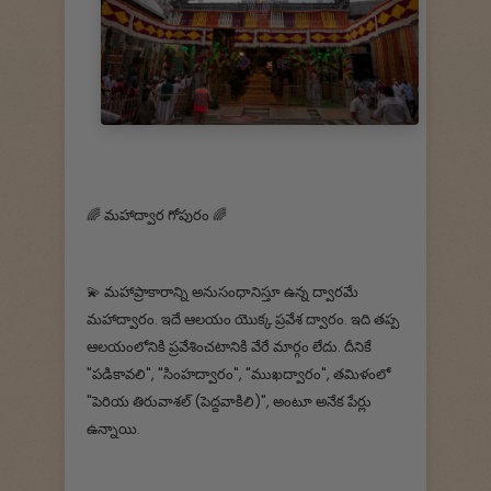
🌈 మహాద్వార గోపురం 🌈
💫 మహాప్రాకారాన్ని అనుసంధానిస్తూ ఉన్న ద్వారమే
మహాద్వారం. ఇదే ఆలయం యొక్క ప్రవేశ ద్వారం. ఇది తప్ప
ఆలయంలోనికి ప్రవేశించటానికి వేరే మార్గం లేదు. దీనికే
"పడికావలి", "సింహద్వారం", "ముఖద్వారం", తమిళంలో
"పెరియ తిరువాశల్ (పెద్దవాకిలి)", అంటూ అనేక పేర్లు
ఉన్నాయి.