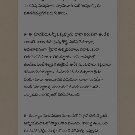
సంచరిస్తామన్నమాట. స్వామివారి ఊరేగింపులన్నీ ఈ
మాడవీధుల్లోనే జరుగుతాయి.
💫 ఈ మాడవీధులన్నీ ఒక్కప్పుడు చాలా ఇరుకుగా ఉండేవి.
అయితే, కాలం గడుస్తున్న కొద్దీ, వీటిని వెడల్పుగా,
అధునాతనంగా, శ్రీవారి ఉత్సవరథాలు నిరాటంకంగా
తిరగటానికి వీలుగా తీర్చిదిద్దారు. కానీ, ఆ వీధుల్లో
ఉండేటువంటి శిల్పకళ ఉట్టిపడే అనేక మంటపాలు, కట్టడాలు
కనుమరుగయ్యాయి. సుమారు 15 సంవత్సరాల క్రితం
వరకూ కూడా, ఆలయానికి ఎదురుగా, చాలా సందడిగా
ఉండే "వెయ్యికాళ్ళ మంటపం" మనకు సుపరిచితమే.
ఇప్పుడది కాలగర్భంలో కలిసిపోయింది.
💫 ఈ నాల్గు మాడవీధుల కలయికతో ఏర్పడే చతుర్భుజికి
ఆగ్నేయమూలలో స్వామివారి మందిరం కొలువై ఉంటుంది.
ఈ మహాప్రదక్షిణమార్గంలో ఉండే విశేషాల్ని ఇప్పుడు