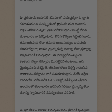
🌈 తులాభారం 🌈
💫 ప్రతిమామంటపానికి సమీపంలో, ఎడంప్రక్కగా ఓ త్రాసు
కనబడుతుంది. సంస్కృతంలో త్రాసును తుల అంటారు.
భక్తుల శరీరబరువును త్రాసులో కొలుస్తారు కాబట్టి దీనిని
తులాభారం గా పేర్కొంటారు. కోరిన కోర్కెలు సిద్ధించినవారు,
తమ బరువుకు లేదా తమ కుటుంబసభ్యుల బరువుకు
సరితూగేట్లుగా, తాము మ్రొక్కుకున్న ధనాన్ని లేదా ద్రవ్యాన్ని
స్వామివారికి సమర్పిస్తారు. ఈ ద్రవ్యాల్లో ముఖ్యంగా
కలకండ, బెల్లం, కర్పూరం మొదలైనవి ఉంటాయి. అదే,
మ్రొక్కుకుంది ధనమైతే, తగినంత రొఖం చెల్లిస్తే కావలసిన
నాణాలను దేవస్థానం వారే సమకూరుస్తారు. నేటికీ, దక్షిణ
భారతదేశం లోని అనేక కుటుంబాల్లో, పసిపిల్లలకు శ్రీవారి
ఆలయంలో తులాభారం జరిపించి సరిపడా ద్రవ్యాన్ని లేదా
ధనాన్ని స్వామివారికి సమర్పించటం పరిపాటి.
💫 ఇది కేవలం నాణాల సమర్పణ కాదు, శ్రీవారికి కృతజ్ఞతా