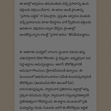
ఈ అరల్లో అర్చకులు తమవంతుకు వచ్చే ప్రసాదాన్ని ఉంచి
భక్తులకు విక్రయించేవారు. ఈ అరలు ఉండే ప్రాంతాన్ని
"ప్రసాదం పట్టెడ" గా పిలుస్తారు. ప్రస్తుతం అర్చకుల వంతుకు
వచ్చే ప్రసాదాలను కూడా దేవస్థానం వారే స్వీకరించి భక్తులకు
ఉచితంగా, విక్రయాల ద్వారా వేర్వేరు ప్రాంతాల్లో
అందజేస్తున్నారు కాబట్టి "ప్రసాద అరలు" తీసివేయబడ్డాయి.
💫 అతరాళం మధ్యలో, నాలుగు స్థంభాల నడుమ ఉన్న
చతురస్రాకార వేదిక గోడలకూ, పై కప్పుకూ, అన్నివైపులా పెద
పెద్ద అద్దాలు అమర్చబడ్డాయి. అలాగే, డోలోత్సవానికి
అనువుగా గొలుసులు వ్రేలాడదీయబడి ఉన్నాయి. ఈ
మంటపంలో ఉభయనాంచారుల సమేత మలయప్పస్వామికి
డోలోత్సవం (ఊయలసేవ లేదా ఊంజల్ సేవ)
జరుగుతున్నప్పుడు, స్వామివారి ప్రతిరూపం అద్దాల్లో అన్ని
ప్రక్కలా కనువిందు చేస్తూ, స్వామివారి సర్వవ్యాపకత్వానికి
ప్రతినిథిత్వంగా గోచరిస్తుంది. ఈ అద్దాల మంటపంలో ప్రతి
మధ్యాహ్నం రెండు గంటలకు జరిగే ఈ డోలోత్సవం అర్జిత