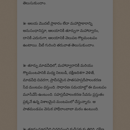
తెలుసుకుందాం.
💫 ఆలయ మొదటి ప్రాకారం లేదా మహాప్రాకారాన్ని
అనుసంధానిస్తూ, ఆలయానికి తూర్పుగా మహాద్వారం,
దానికి ఎదురుగా, ఆలయానికి వెలుపల గొల్లమంటపం
ఉంటాయి. వీటి గురించి తరువాత తెలుసుకుందాం.
💫 తూర్పు మాడవీధిలో, మహాద్వారానికి మరియు
గొల్లమంటపానికి మధ్య నిలబడి, దక్షిణదిశగా వెళితే,
మాడవీధి చివరగా, ప్రాచీనమైన పాతసహస్రదీపాలంకరణ
సేవ మంటపం వస్తుంది. సాధారణ సమయాల్లో ఈ మంటపం
మూసివేసి ఉంటుంది. సహస్రదీపాలంకరణ సేవను ప్రస్తుతం
ప్రక్కనే ఉన్న విశాలమైన మంటపంలో చేస్తున్నారు. ఆ
పాతమండపం వెనుక హాథీరాంబాబా మఠం ఉంటుంది.
💫 తూర్పుమాడవీధి చివరినుంచి కుడిప్రక్కకు తిరిగి, దక్షిణ