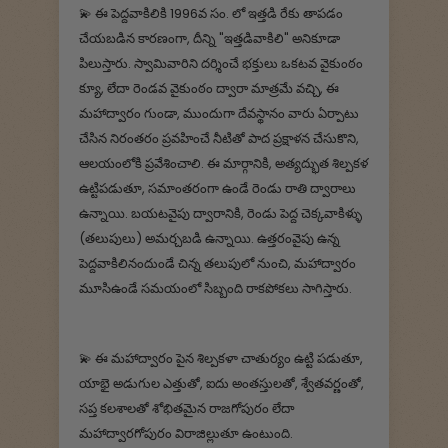
💫 ఈ పెద్దవాకిలికి 1996వ సం. లో ఇత్తడి రేకు తాపడం
చేయబడిన కారణంగా, దీన్ని "ఇత్తడివాకిలి" అనికూడా
పిలుస్తారు. స్వామివారిని దర్శించే భక్తులు ఒకటవ వైకుంఠం
క్యూ, లేదా రెండవ వైకుంఠం ద్వారా మాత్రమే వచ్చి, ఈ
మహాద్వారం గుండా, ముందుగా దేవస్థానం వారు ఏర్పాటు
చేసిన నిరంతరం ప్రవహించే నీటితో పాద ప్రక్షాళన చేసుకొని,
ఆలయంలోకి ప్రవేశించాలి. ఈ మార్గానికి, అత్యద్భుత శిల్పకళ
ఉట్టిపడుతూ, సమాంతరంగా ఉండే రెండు రాతి ద్వారాలు
ఉన్నాయి. బయటవైపు ద్వారానికి, రెండు పెద్ద చెక్కవాకిళ్ళు
(తలుపులు) అమర్చబడి ఉన్నాయి. ఉత్తరంవైపు ఉన్న
పెద్దవాకిలినందుండే చిన్న తలుపులో నుంచి, మహాద్వారం
మూసిఉండే సమయంలో సిబ్బంది రాకపోకలు సాగిస్తారు.
💫 ఈ మహాద్వారం పైన శిల్పకళా చాతుర్యం ఉట్టి పడుతూ,
యాభై అడుగుల ఎత్తుతో, ఐదు అంతస్తులతో, శ్వేతవర్ణంతో,
సప్త కలశాలతో శోభితమైన రాజగోపురం లేదా
మహాద్వారగోపురం విరాజిల్లుతూ ఉంటుంది.