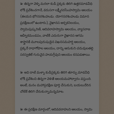
💫 తిన్నగా వెళ్ళి మరలా కుడి ప్రక్కకు తిరిగి ఉత్తరమాడవీధి
లోకి ప్రవేశించగానే, వరుసగా లక్ష్మీనరసింహస్వామి ఆలయం
(ఈయన భోగనరశింహుడు. యోగనరశింహుడు విమాన
ప్రదక్షిణంలో ఉంటారు), వైఖానస అర్చకనిలయం,
స్వామిపుష్కరిణి, ఆదివరాహస్వామి ఆలయం, వ్యాసరాజ
ఆహ్నికమండపం, వాటికి ఎదురుగా వైఖానస ఆగమ
శాస్త్రానికి మూలపురుషుడైన విఖనసమహర్షి ఆలయం,
ప్రక్కనే రాధాగోపాల ఆలయం, దాన్ని ఆనుకుని చదువులతల్లి
సరస్వతికే గురువైన హయగ్రీవుని ఆలయం కనపడతాయి.
💫 అవి దాటి మళ్ళా కుడిప్రక్కకు తిరిగి తూర్పు మాడవీధి
లోకి ప్రవేశించి తిన్నగా వెళితే ఆలయమహాద్వారం వస్తుంది.
అంటే, మనం మహాప్రదక్షిణ పూర్తి చేసుకుని, బయలుదేరిన
చోటికే తిరిగి చేరుకున్నామన్నమాట.
💫 ఈ ప్రదక్షిణ మార్గంలో, ఆదివవరాహుని ఆలయం, స్వామి