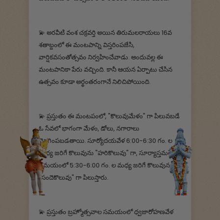
💫 అరవీటి వంశ చక్రవర్తి అయిన తిరుమలరాయలు 16వ
శతాబ్దంలో ఈ మంటపాన్ని విస్తరింపజేసి,
వార్షికవసంతోత్సవం నిర్వహించేవాడు. అందువల్ల ఈ
మంటపానికా పేరు వచ్చింది. కానీ ఆయన ఏర్పాటు చేసిన
ఉత్సవం కూడా అర్థంతరంగానే నిలిచిపోయింది.
💫 ప్రస్తుతం ఈ మంటపంలో, "కొలువుమేళం" గా పిలువబడే
ఓ సేవలో భాగంగా మేళం, డోలు, నగారాలు
మ్రోగింపబడతాయి. సూర్యోదయవేళ 6:00-6:30 గం. ల
మధ్య జరిగే కొలువును "హరికొలువు" గా, సూర్యాస్తమయ
సమయంలో 5:30-6:00 గం. ల మధ్య జరిగే కొలువును
"సందెకొలువు" గా పిలుస్తారు.
💫 ప్రస్తుతం బ్రహ్మోత్సవాల సమయంలో ధ్వజారోహణవేళ