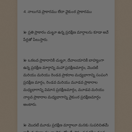
4. నాలుగవ ప్రాకారము లేదా వైకుంఠ ప్రాకారము
💫 ప్రతి ప్రాకారం చుట్టూ ఉన్న ప్రదక్షిణ మార్గాలను కూడా అవే
పేర్లతో పిలుస్తారు.
💫 ఒకటవ ప్రాకారానికి చుట్టూ, దేవాలయానికి బాహ్యంగా
ఉన్న ప్రదక్షిణ మార్గాన్ని మహా ప్రదక్షిణమార్గం, మొదటి
మరియు మరియు రెండవ ప్రాకరాల మధ్యభాగాన్ని సంపంగి
ప్రదక్షిణ మార్గం, రెండవ మరియు మూడవ ప్రాకారాల
మధ్యభాగాన్ని విమాన ప్రదక్షిణమార్గం, మూడవ మరియు
నాల్గవ ప్రాకారాల మధ్యభాగాన్ని వైకుంఠ ప్రదక్షిణమార్గం
అంటారు.
💫 మొదటి మూడు ప్రదక్షిణ మార్గాలూ మనకు సుపరిచితమే