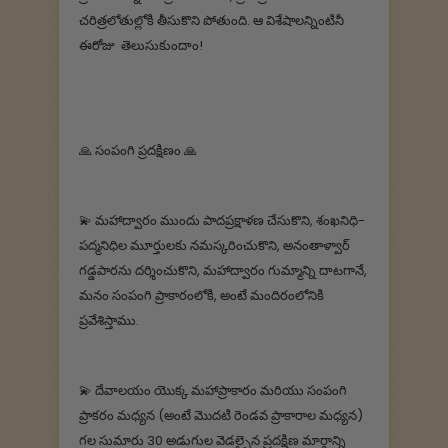
చరిత్రలోతుల్లోకి తీసుకొని పోతుంది. ఆ విశేషాలన్నింటినీ
ఈరోజు తెలుసుకుందాం!
🙏 సంపంగి ప్రదక్షిణం 🙏
💫 మహాద్వారం ముందు పాదప్రక్షాళణ చేసుకొని, శంఖనిధి-
పద్మనిధిల మూర్తులకు నమస్కరించుకొని, అనంతాళ్వార్
గడ్డపారను దర్శించుకొని, మహాద్వారం గుమ్మాన్ని దాటగానే,
మనం సంపంగి ప్రాకారంలోకి, అంటే మందిరంలోనికి
ప్రవేశిస్తాము.
💫 దేవాలయం యొక్క మహాప్రాకారం మరియు సంపంగి
ప్రాకరం మధ్యన (అంటే మొదటి రెండవ ప్రాకారాల మధ్యన)
గల సుమారు 30 అడుగుల వెడల్పైన ప్రదక్షిణ మార్గాన్ని