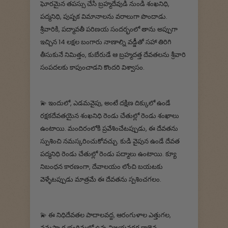
ఘోరమైన తపస్సు చేసి బ్రహ్మదేవుడి నుండి శంఖనిధి,
పద్మనిధి, పుష్పక విమానాలను వరాలుగా పొందాడు.
శ్రీవారికి, పద్మావతీ పరిణయ సందర్భంలో తాను అప్పుగా
ఇచ్చిన 14 లక్షల బంగారు నాణాల్ని వడ్డీతో సహా తిరిగి
తీసుకునే నిమిత్తం, కుబేరుడే ఆ బ్రహ్మదత్త దేవతలను శ్రీవారి
సంపదలకు కాపుంచాడని కొందరి విశ్వాసం.
💫 ఇందులో, ఎడమవైపు, అంటే దక్షిణ దిక్కులో ఉండే
రక్షకదేవతయైన శంఖనిధి రెండు చేతుల్లో రెండు శంఖాలు
ఉంటాయి. మందిరంలోకి ప్రవేశించేటప్పుడు, ఈ దేవతను
స్పుశించి నమస్కరించుకోవచ్చు. కుడి వైపున ఉండే దేవత
పద్మనిధి రెండు చేతుల్లో రెండు పద్మాలు ఉంటాయి. క్యూ
నిబంధన కారణంగా, దేవాలయం లోంచి బయటకు
వెళ్ళేటప్పుడు మాత్రమే ఈ దేవతను స్పశించగలం.
💫 ఈ నిధిదేవతల పాదాలవద్ద, ఆరంగుళాల ఎత్తుగల,
నమస్కార భంగిమలో ఉన్న విజయనగర రాజైన