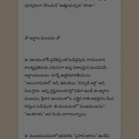
పూర్వకంగా చేసుకునే "ఆత్మసమర్పణ" కూడా !
🌈 అద్దాల మంటపం 🌈
💫 ఆలయంలోకి ప్రవేశిస్తుంటే కుడివైపున, రాయలవారి
కాంశ్యప్రతిమకు ఎదురుగా ఉన్న విశాలమైన మండపమే
అద్దాలమంటపం. దాన్నే ఉత్తరభారతీయులు
"ఆయినామహల్" అనీ, తమిళులు "కన్నాడి అరై" అని
పిలుస్తారు. అన్ని వైష్ణవాలయాల్లో విధిగా ఉండే ఈ అద్దాల
మంటపం, శ్రీవారి ఆలయంలో ఓ ఎత్తైన రాతి అధిష్ఠానం మీద
నిర్మింప బడివుంది. ఈ మంటపంలో "ముఖమంటపం",
"అంతరాళం" అని రెండు భాగాలున్నాయి.
💫 ముఖమండపంలో ఇదివరకు "ప్రసాద అరలు" ఉండేవి.