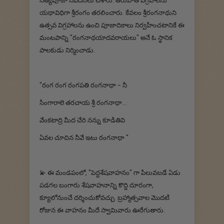
నిత్యపూజా నివేదనలు చేశారు. తరువాత విగ్రహాలను
యథావిధిగా శ్రీరంగం తరలించారు. కేవలం శ్రీరంగనాథుని
ఉత్సవ విగ్రహాలను ఉంచి పూజాదికాలు నిర్వహించటానికే ఈ
మంటపాన్ని "రంగనాథయాదవరాయలు" అనే ఓ స్థానిక
పాలకుడు నిర్మించాడు.
"రంగ రంగ రంగపతి రంగనాథా - నీ
సింగారాలె తరచాయ శ్రీ రంగనాథా...
వేంకటాద్రి మీద చేరి నన్ను కూడితివి
ఏవల చూచిన నీవే ఇటు రంగనాథా "
💫 ఈ మండపంలో, "పెద్దశేషవాహనం" గా పిలువబడే ఏడు
పడగల బంగారు శేషవాహనాన్ని కొద్ది దూరంగా,
క్యూలోనుంచే దర్శించుకోవచ్చు. బ్రహ్మాత్సవాల మొదటి
రోజున ఈ వాహనం మీదే స్వామివారు ఊరేగుతారు.