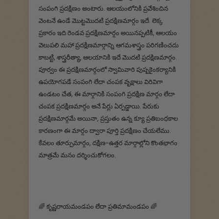
సంపంగి ప్రదక్షిణం అంటారు. ఆలయంలోనికి ప్రవేశించిన
వెంటనే ఉండే మొట్టమొదటి ప్రదక్షిణమార్గం ఇదే. లెక్క
ప్రకారం ఇది రెండవ ప్రదక్షిణమార్గం అయినప్పటికీ, ఆలయం
వెలుపలి మహా ప్రదక్షిణమార్గాన్ని ఆగమశాస్త్రం పరిగణించదు
కాబట్టి, శాస్త్రరీత్యా, ఆలయానికి ఇదే మొదటి ప్రదక్షిణమార్గం.
పూర్వం ఈ ప్రదక్షిణమార్గంలో స్వామివారి పుష్పకైంకర్యానికి
ఉపయోగపడే సంపంగి లేదా చంపక వృక్షాలు విరివిగా
ఉండటం చేత, ఈ మార్గానికి సంపంగి ప్రదక్షిణ మార్గం లేదా
చంపక ప్రదక్షిణమార్గం అనే పేర్లు ఏర్పడ్డాయి. పేరుకు
ప్రదక్షిణమార్గమే అయినా, ప్రస్తుతం ఉన్న క్యూ ప్రతిబంధకాల
కారణంగా ఈ మార్గం ద్వారా పూర్తి ప్రదక్షిణం చేయలేము.
కేవలం తూర్పుమార్గం, దక్షిణ-ఉత్తర మార్గాల్లోని కొంతభాగం
మాత్రమే మనం దర్శించుకోగలం.
🌈 కృష్ణరాయమండపం లేదా ప్రతిమామండపం 🌈