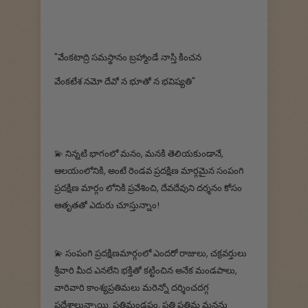
"వేంకటాద్రి సమస్థానం బ్రహ్మాండే నాస్తి కించన
వేంకటేశ నమో దేవో న భూతో న భవిష్యతి"
💫 నిన్నటి భాగంలో మనం, మనకి తెలియకుండానే,
ఆలయంలోనికి, అంటే రెండవ ప్రదక్షిణ మార్గమైన సంపంగి
ప్రదక్షిణ మార్గం లోనికి ప్రవేశించి, దేవదేవుని దర్శనం కోసం
ఆతృతతో ఎదురు చూస్తున్నాం!
💫 సంపంగి ప్రదక్షిణమార్గంలో ఎందరో రాజులు, చక్రవర్తులు
శ్రీవారి మీద ఎనలేని భక్తితో కట్టించిన అనేక మండపాలు,
వారివారి కాంశ్యప్రతిమలు మరెన్నో దర్శించదగ్గ
ప్రదేశాలున్నాయి. ప్రతిమండపం, ప్రతి ప్రతిమ మనను