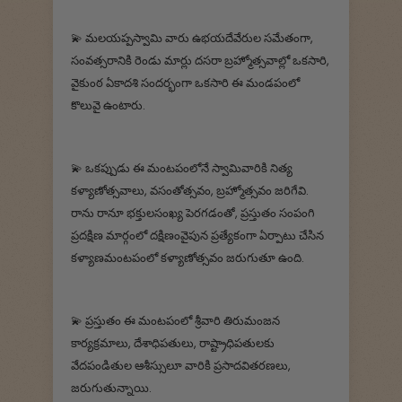
💫 మలయప్పస్వామి వారు ఉభయదేవేరుల సమేతంగా,
సంవత్సరానికి రెండు మార్లు దసరా బ్రహ్మోత్సవాల్లో ఒకసారి,
వైకుంఠ ఏకాదశి సందర్భంగా ఒకసారి ఈ మండపంలో
కొలువై ఉంటారు.
💫 ఒకప్పుడు ఈ మంటపంలోనే స్వామివారికి నిత్య
కళ్యాణోత్సవాలు, వసంతోత్సవం, బ్రహ్మోత్సవం జరిగేవి.
రాను రానూ భక్తులసంఖ్య పెరగడంతో, ప్రస్తుతం సంపంగి
ప్రదక్షిణ మార్గంలో దక్షిణంవైపున ప్రత్యేకంగా ఏర్పాటు చేసిన
కళ్యాణమంటపంలో కళ్యాణోత్సవం జరుగుతూ ఉంది.
💫 ప్రస్తుతం ఈ మంటపంలో శ్రీవారి తిరుమంజన
కార్యక్రమాలు, దేశాధిపతులు, రాష్ట్రాధిపతులకు
వేదపండితుల ఆశీస్సులూ వారికి ప్రసాదవితరణలు,
జరుగుతున్నాయి.