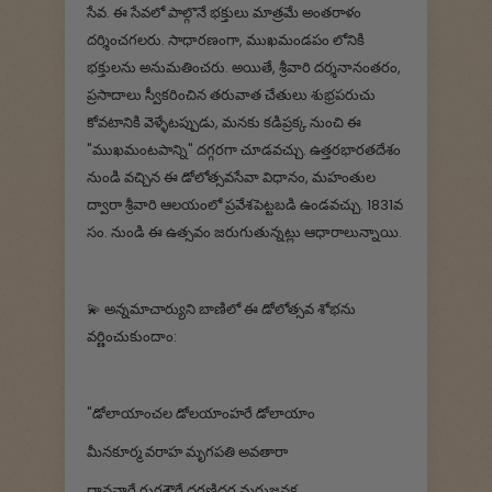
సేవ. ఈ సేవలో పాల్గొనే భక్తులు మాత్రమే అంతరాళం
దర్శించగలరు. సాధారణంగా, ముఖమండపం లోనికి
భక్తులను అనుమతించరు. అయితే, శ్రీవారి దర్శనానంతరం,
ప్రసాదాలు స్వీకరించిన తరువాత చేతులు శుభ్రపరుచు
కోవటానికి వెళ్ళేటప్పుడు, మనకు కడిప్రక్క నుంచి ఈ
"ముఖమంటపాన్ని" దగ్గరగా చూడవచ్చు. ఉత్తరభారతదేశం
నుండి వచ్చిన ఈ డోలోత్సవసేవా విధానం, మహంతుల
ద్వారా శ్రీవారి ఆలయంలో ప్రవేశపెట్టబడి ఉండవచ్చు. 1831వ
సం. నుండి ఈ ఉత్సవం జరుగుతున్నట్లు ఆధారాలున్నాయి.
💫 అన్నమాచార్యుని బాణిలో ఈ డోలోత్సవ శోభను
వర్ణించుకుందాం:
"డోలాయాంచల డోలయాంహరే డోలాయాం
మీనకూర్మ వరాహ మృగపతి అవతారా
దానవారే గురశౌరే ధరణిధర మరుజనక...