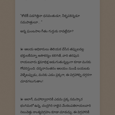
"కోటికీ పడగెత్తినా ధనవంతుడూ, నీకృపకెన్నడూ
సమపాత్రులూ... "
అన్న ఘంటసాల గీతం గుర్తుకు రావట్లేదూ?
💫‌ ఆలయ అధికారులు తెలియక చేసిన తప్పులవల్ల
భక్తులకేదన్నా అసౌకర్యం కలిగితే, వారి తరఫున
రాయలవారు క్షమాభిక్ష అడుగుతున్నట్లుగా కూడా మనకు
గోచరిస్తుంది. దర్శనానంతరం ఆలయం నుండి బయటకు
వెళ్ళేటప్పుడు, మనకు ఎడం ప్రక్కగా, ఈ విగ్రహాల్ని దగ్గరగా
చూడగలుగుతాం!
💫‌ అలాగే, మహాద్వారానికి ఎడమ ప్రక్క నమస్కార
భంగిమలో ఉన్న, చంద్రగిరి రాజైన వేంకటపతిరాయలవారి
నిలువెత్తు కాంశ్యవిగ్రహం కూడా చూడచ్చు. ఈ విగ్రహానికి