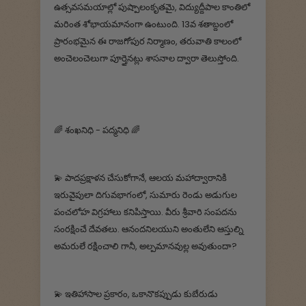
ఉత్సవసమయాల్లో పుష్పాలంకృతమై, విద్యుద్దీపాల కాంతిలో
మరింత శోభాయమానంగా ఉంటుంది. 13వ శతాబ్దంలో
ప్రారంభమైన ఈ రాజగోపుర నిర్మాణం, తరువాతి కాలంలో
అంచెలంచెలుగా పూర్తైనట్లు శాసనాల ద్వారా తెలుస్తోంది.
🌈 శంఖనిధి - పద్మనిధి 🌈
💫 పాదప్రక్షాళన చేసుకోగానే, ఆలయ మహాద్వారానికి
ఇరువైపులా దిగువభాగంలో, సుమారు రెండు అడుగుల
పంచలోహ విగ్రహాలు కనిపిస్తాయి. వీరు శ్రీవారి సంపదను
సంరక్షించే దేవతలు. ఆనందనిలయుని అంతులేని ఆస్తుల్ని
అమరులే రక్షించాలి గానీ, అల్పమానవుల్ల అవుతుందా?
💫 ఇతిహాసాల ప్రకారం, ఒకానొకప్పుడు కుబేరుడు