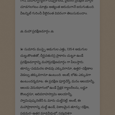
గానీ, మహద్భాగ్యంగా చెప్పుకోబడే, వైకుంఠ ప్రదక్షిణ మార్గం
చూడగలగటం మాత్రం అత్యంత అరుదుగానే జరుగుతుంది.
వీటన్నిటి గురించీ వీలైనంత వివరంగా తెలుసుకుందాం.
🙏 మహా ప్రదక్షిణమార్గం 🙏
💫 సుమారు ముప్ఫై అడుగుల ఎత్తు, 1354 అడుగుల
చుట్టుకొలతతో, దీర్ఘచతురస్ర ప్రాకారం చుట్టూ ఉండే
ప్రదక్షిణమార్గాన్ని మహాప్రదక్షిణమార్గం గా పిలుస్తారు.
తూర్పు-పడమరల పొడవు ఎక్కువగానూ, ఉత్తర-దక్షిణాల
వెడల్పు తక్కువగానూ ఉంటుంది. అంటే, లోతు ఎక్కువగా
ఉంటుందన్నమాట. ఈ ప్రదక్షిణ పూర్తిచేస్తే, మనం ఆలయాన్నీ,
ఆలయ వెనుకభాగంలో ఉండే ప్రేక్షక గ్యాలరీలను, లడ్డూ
కౌంటర్లనూ, ఆదివరాహస్వామి ఆలయాన్నీ,
స్వామిపుష్కరిణినీ ఓ మారు చుట్టినట్లే. అంటే, ఈ
మహాప్రాకారాన్ని చుట్టి ఉండే, విశాలమైన తూర్పు-దక్షిణ,
పడమర-ఉత్తర మాడవీధుల్లో, సవ్యదిశగా