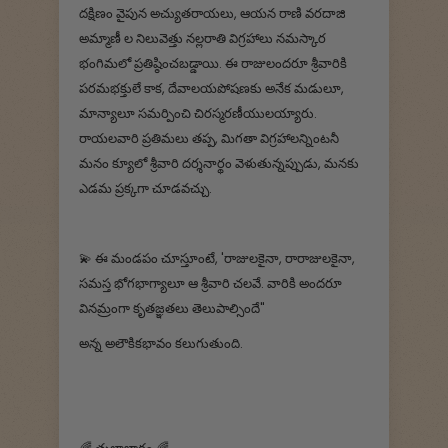
దక్షిణం వైపున అచ్యుతరాయలు, ఆయన రాణి వరదాజి
అమ్మాణీ ల నిలువెత్తు నల్లరాతి విగ్రహాలు నమస్కార
భంగిమలో ప్రతిష్ఠించబడ్డాయి. ఈ రాజులందరూ శ్రీవారికి
పరమభక్తులే కాక, దేవాలయపోషణకు అనేక మడులూ,
మాన్యాలూ సమర్పించి చిరస్మరణీయులయ్యారు.
రాయలవారి ప్రతిమలు తప్ప, మిగతా విగ్రహాలన్నింటనీ
మనం క్యూలో శ్రీవారి దర్శనార్థం వెళుతున్నప్పుడు, మనకు
ఎడమ ప్రక్కగా చూడవచ్చు.
💫‌ ఈ మండపం చూస్తూంటే, 'రాజులకైనా, రారాజులకైనా,
సమస్త భోగభాగ్యాలూ ఆ శ్రీవారి చలవే. వారికి అందరూ
వినమ్రంగా కృతజ్ఞతలు తెలుపాల్సిందే"
అన్న అలౌకికభావం కలుగుతుంది.