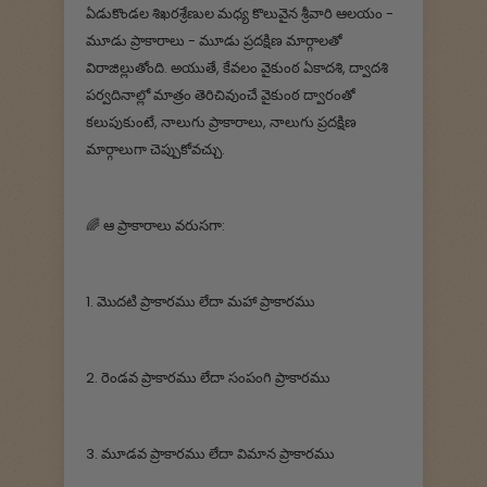
ఏడుకొండల శిఖరశ్రేణుల మధ్య కొలువైన శ్రీవారి ఆలయం -
మూడు ప్రాకారాలు - మూడు ప్రదక్షిణ మార్గాలతో
విరాజిల్లుతోంది. అయుతే, కేవలం వైకుంఠ ఏకాదశి, ద్వాదశి
పర్వదినాల్లో మాత్రం తెరిచివుంచే వైకుంఠ ద్వారంతో
కలుపుకుంటే, నాలుగు ప్రాకారాలు, నాలుగు ప్రదక్షిణ
మార్గాలుగా చెప్పుకోవచ్చు.
🌈 ఆ ప్రాకారాలు వరుసగా:
1. మొదటి ప్రాకారము లేదా మహా ప్రాకారము
2. రెండవ ప్రాకారము లేదా సంపంగి ప్రాకారము
3. మూడవ ప్రాకారము లేదా విమాన ప్రాకారము