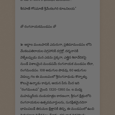
శీరపాణే గోసమాణే శ్రీవేంకటగిరి కూటనిలయ"
🌈 రంగనాయకమండపం 🌈
💫 అద్దాల మంటపానికి ఎదురుగా, ప్రతిమామండపం లోని
వేంకటపతిరాయల విగ్రహానికి దగ్గర్లో, దర్శనానికి
వెళ్ళేటప్పుడు మన ఎడమ ప్రక్కగా, ఎత్తైన శిలావేదికపై
నుండే విశాలమైన మండపమే రంగనాయక మండపం లేదా,
రంగమండపం. 108 అడుగుల పొడవు, 60 అడుగుల
వెడల్పు గల ఈ మంటపంలో శ్రీరంగనాథుడు కొన్నాళ్ళు
కొలువై ఉన్నాడు కావున, ఆయన పేరు మీద ఇది
"రంగమంటప" మైంది. 1320-1360 సం. ల మధ్య
మహమ్మదీయ దండయాత్రల కారణంగా, శ్రీరంగ క్షేత్రంలోని
రంగనాయకుల ఉత్సవమూర్తులను, సురక్షితమైనదిగా
భావింపబడే తిరుమల క్షేత్రానికి తెచ్చి, ఈ మండపంలో ఉంచి