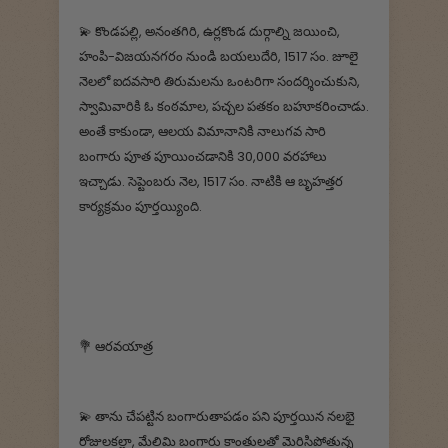
💫 కొండపల్లి, అనంతగిరి, ఉర్లకొండ దుర్గాల్ని జయించి,
హంపి-విజయనగరం నుండి బయలుదేరి, 1517 సం. జూలై
నెలలో ఐదవసారి తిరుమలను ఒంటరిగా సందర్శించుకుని,
స్వామివారికి ఓ కంఠమాల, పచ్చల పతకం బహూకరించాడు.
అంతే కాకుండా, ఆలయ విమానానికి నాలుగవ సారి
బంగారు పూత పూయించడానికి 30,000 వరహాలు
ఇచ్చాడు. సెప్టెంబరు నెల, 1517 సం. నాటికి ఆ బృహత్తర
కార్యక్రమం పూర్తయ్యింది.
💐 ఆరవయాత్ర
💫 తాను చేపట్టిన బంగారుతాపడం పని పూర్తయిన నలభై
రోజులకల్లా, మేలిమి బంగారు కాంతులతో మెరిసిపోతున్న