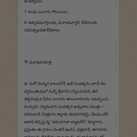
భుజకీర్తులు.
7. రెండు బంగారు గొలుసులు
8. ఉత్సవమూర్తులకు, మూలమూర్తికి, దేవేరులకు
నవరత్నఖచిత కిరీటాలు.
💐 మూడవయాత్ర
💫 మరో నెలన్నర కాలంలోనే, అదే సంవత్సరం జూన్ నెల
వర్షఋతువులో మళ్ళీ శ్రీవారిని దర్శించుకుని, తన
తల్లిదండ్రుల పేరిట బంగారు తాంబూలాలను సమర్పించు
కున్నాడు. స్వామివారి సంవత్సర ఉత్సవాల నిమిత్తం -
కరకంబాడి (చిత్తూరు జిల్లాకు తలమానికమై, వేలమందికి
ఉపాధి కల్పిస్తున్న "అమరరాజా బ్యాటరీస్" కర్మాగారం
ప్రస్తుతం ఈ గ్రామం చెంతనే ఉంది), ఛత్రవాడి, తూరూరు