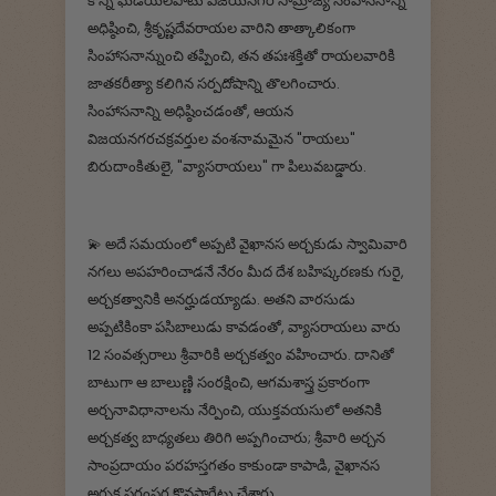
కొన్ని ఘడియలపాటు విజయనగర సామ్రాజ్య సింహాసనాన్ని
అధిష్ఠించి, శ్రీకృష్ణదేవరాయల వారిని తాత్కాలికంగా
సింహాసనాన్నుంచి తప్పించి, తన తపఃశక్తితో రాయలవారికి
జాతకరీత్యా కలిగిన సర్పదోషాన్ని తొలగించారు.
సింహాసనాన్ని అధిష్ఠించడంతో, ఆయన
విజయనగరచక్రవర్తుల వంశనామమైన "రాయలు"
బిరుదాంకితులై, "వ్యాసరాయలు" గా పిలువబడ్డారు.
💫 అదే సమయంలో అప్పటి వైఖానస అర్చకుడు స్వామివారి
నగలు అపహరించాడనే నేరం మీద దేశ బహిష్కరణకు గురై,
అర్చకత్వానికి అనర్హుడయ్యాడు. అతని వారసుడు
అప్పటికింకా పసిబాలుడు కావడంతో, వ్యాసరాయలు వారు
12 సంవత్సరాలు శ్రీవారికి అర్చకత్వం వహించారు. దానితో
బాటుగా ఆ బాలుణ్ణి సంరక్షించి, ఆగమశాస్త్ర ప్రకారంగా
అర్చనావిధానాలను నేర్పించి, యుక్తవయసులో అతనికి
అర్చకత్వ బాధ్యతలు తిరిగి అప్పగించారు; శ్రీవారి అర్చన
సాంప్రదాయం పరహస్తగతం కాకుండా కాపాడి, వైఖానస
అర్చక పరంపర కొనసాగేట్లు చేశారు.