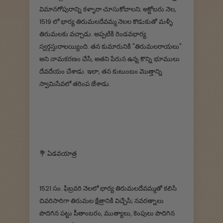
విమానగోపురాన్ని కళ్ళారా చూసుకోవాలని; అక్టోబరు నెల,
1519 లో భార్య తిరుమలదేవమ్మ నెలల కొడుకుతో మళ్ళీ
తిరుమలకు వచ్చాడు. అప్పటికి రెండవభార్య
స్వర్గస్తురాలయ్యింది. తన కుమారునికి "తిరుమలరాయలు"
అని నామకరణం చేసి, అతని పేరున ఉన్న కొన్ని భూములు
దేవదేయం చేశాడు. ఇలా, తన కుటుంబం మొత్తాన్ని
స్వామిసేవలో తరింప జేశాడు.
💐 ఏడవయాత్ర
1521 సం. ఫిబ్రవరి నెలలో భార్య తిరుమలదేవమ్మతో కలిసి
చివరిసారిగా తిరుమల క్షేత్రానికి విచ్చేసి; నవరత్నాలు
పొదిగిన పట్టు పీతాంబరం, ముత్యాలు, కెంపులు పొదిగిన