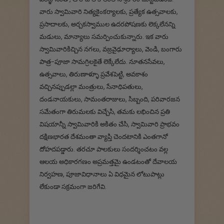
వారు స్వామివారి నిత్యకైంకర్యాలకు, ప్రత్యేక ఉత్సవాలకు,
ప్రసాదాలకు, అర్చకస్వాముల ఉదరపోషణకు లెక్కలేనన్ని
మడులు, మాన్యాలు సమర్పించుకున్నారు. ఇక వారు
స్వామివారికిచ్చిన నగలు, వజ్రవైఢూర్యాలు, వెండి, బంగారు
పాత్ర-పూజా సామగ్రిలకైతే లెక్కేలేదు. నూతనసేవలు,
ఉత్సవాలు, తిరుణాళ్ళూ ప్రవేశపెట్టి, అవకాశం
వచ్చినప్పుడల్లా మంత్రులు, సేనాధిపతులు,
దండనాయకులు, సామంతరాజులు, సిబ్బంది, పరివారజన
సమేతంగా తిరుమలకు విచ్చేసి, తమకు లభించిన ప్రతి
విషయాన్నీ స్వామివారికి అకితం చేసి, స్వామివారి ప్రాభవం
దక్షిణభారత దేశమంతా వ్యాప్తి చెందటానికి ఎంతగానో
దోహదపడ్డారు. తరచూ పాలకులు సందర్శించటం వల్ల
ఆలయ అధికారగణం అప్రమత్తమై ఉండటంతో దేవాలయ
నిర్వహణ, పూజావిధానాలు ఏ విధమైన లోటుపాట్లు
లేకుండా సక్రమంగా జరిగేవి.