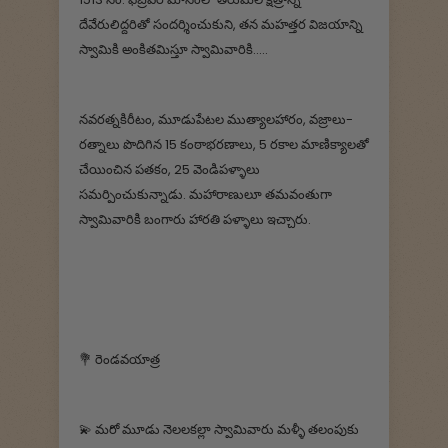
దేవేరులిద్దరితో సందర్శించుకుని, తన మహత్తర విజయాన్ని
స్వామికి అంకితమిస్తూ స్వామివారికి.....
నవరత్నకిరీటం, మూడుపేటల ముత్యాలహారం, వజ్రాలు-
రత్నాలు పొదిగిన 15 కంఠాభరణాలు, 5 రకాల మాణిక్యాలతో
చేయించిన పతకం, 25 వెండిపళ్ళాలు
సమర్పించుకున్నాడు. మహారాణులూ తమవంతుగా
స్వామివారికి బంగారు హారతి పళ్ళాలు ఇచ్చారు.
💐 రెండవయాత్ర
💫 మరో మూడు నెలలకల్లా స్వామివారు మళ్ళీ తలంపుకు