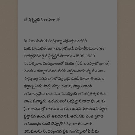
🌈 శ్రీకృష్ణదేవరాయలు 🌈
💫 విజయనగర సామ్రాజ్య చక్రవర్తులందరికీ
మకుటాయమానంగా చెప్పుకోబడే, సాహితీసమరాంగణ
సార్వభౌముడైన శ్రీకృష్ణదేవరాయలు 1509-1530
సంవత్సరాల మధ్యకాలంలో కటకం (నేటి ఒరిస్సాలో భాగం)
మొదలు కన్యాకుమారి వరకు విస్తరించియున్న సువిశాల
సామ్రాజ్య పరిపాలనలో వ్యస్తుడై ఉండి కూడా; తిరుమల
క్షేత్రాన్ని ఏడు సార్లు దర్శించుకుని, స్వామివారికి
అమూల్యమైన కానుకలు సమర్పించి తన భక్తితత్పరతను
చాటుకున్నాడు. తిరుమలలో లభ్యమైన దాదాపు 50 కు
పైగా శాసనాల్లో రాయలు వారు, ఆయన కుటుంబసభ్యుల
ప్రస్తావన ఉందంటే, ఆలయానికి, ఆయనకు ఎంత ప్రగాఢ
అనుబంధం ఉందో చెప్పుకోవచ్చు. రాయలవారు
తిరుమలను సందర్శించిన ప్రతి సందర్భంలో ఏమేమి