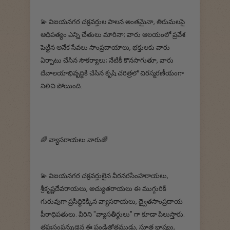
💫 విజయనగర చక్రవర్తుల పాలన అంతమైనా, తిరుమలపై
ఆధిపత్యం ఎన్ని చేతులు మారినా; వారు ఆలయంలో ప్రవేశ
పెట్టిన అనేక సేవలు సాంప్రదాయాలు, భక్తులకు వారు
ఏర్పాటు చేసిన సౌకర్యాలు; నేటికీ కొనసాగుతూ, వారు
దేవాలయాభివృద్ధికి చేసిన కృషి చరిత్రలో చిరస్మరణీయంగా
నిలిచి పోయింది.
🌈 వ్యాసరాయలు వారు🌈
💫 విజయనగర చక్రవర్తులైన వీరనరసింహరాయలు,
శ్రీకృష్ణదేవరాయలు, అచ్యుతరాయలు ఈ ముగ్గురికీ
గురువుగా ప్రసిద్ధికెక్కిన వ్యాసరాయలు, ద్వైతసాంప్రదాయ
పీఠాధిపతులు. వీరిని "వ్యాసతీర్థులు" గా కూడా పిలుస్తారు.
తపఃసంపన్నుడైన ఈ పండితోత్తముడు, సూత్ర భాష్యం,