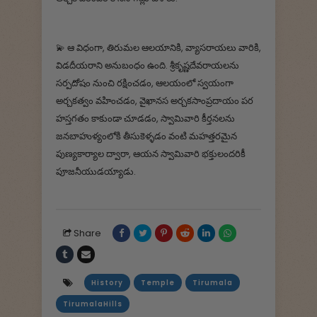
💫‌ ఆ విధంగా, తిరుమల ఆలయానికి, వ్యాసరాయలు వారికి,
విడదీయరాని అనుబంధం ఉంది. శ్రీకృష్ణదేవరాయలను
సర్పదోషం నుంచి రక్షించడం, ఆలయంలో స్వయంగా
అర్చకత్వం వహించడం, వైఖానస అర్చకసాంప్రదాయం పర
హస్తగతం కాకుండా చూడడం, స్వామివారి కీర్తనలను
జనబాహుళ్యంలోకి తీసుకెళ్ళడం వంటి మహత్తరమైన
పుణ్యకార్యాల ద్వారా, ఆయన స్వామివారి భక్తులందరికీ
పూజనీయుడయ్యాడు.
Share
History
Temple
Tirumala
TirumalaHills