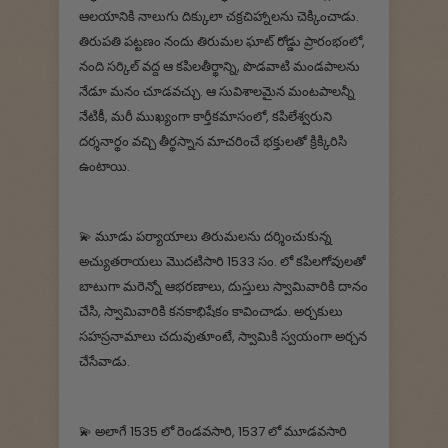
ఆలయానికి నాలుగు దిక్కులా చక్రచిహ్నాలను చెక్కించాడు.
తిరుపతి పట్టణం నందు తిరుమల ఘాట్ రోడ్డు ప్రారంభంలో,
నంది సర్కిల్ వద్ద ఆ కపిలతీర్థాన్ని, పొడవాటి మండపాలను
నేడూ మనం చూడవచ్చు. ఆ సువిశాలమైన మంటపాలన్నీ
నేటికీ, మరీ ముఖ్యంగా కార్తీకమాసంలో, కపిలేశ్వరుని
దర్శనార్థం వచ్చి తీర్థస్నాన మాచరించే భక్తులతో క్రిక్కిరిసి
ఉంటాయి.
💫‌ మూడు పర్యాయాలు తిరుమలను దర్శించుకున్న
అచ్యుతరాయలు మొదటిసారి 1533 సం. లో కపిలగోవులతో
బాటుగా మరెన్నో ఆభరణాలు, దుస్తులు స్వామివారికి దానం
చేసి, స్వామివారికి కనకాభిషేకం కావించాడు. అర్చకులు
సహస్రనామాలు చదువుతూంటే, స్వామికి స్వయంగా అర్చన
చేసేవాడు.
💫 అలాగే 1535 లో రెండవసారి, 1537 లో మూడవసారి