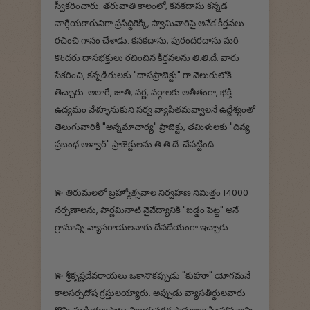
స్వీకరించారు. తరువాతి కాలంలో, కనకదాసు కన్నడ
వాగ్గేయకారునిగా ప్రసిద్ధికెక్కి, స్వామివారిపై అనేక కీర్తనలు
రచించి గానం చేశాడు. కనకదాసు, పురందరదాసు మరి
కొందరు దాసభక్తులు రచించిన కీర్తనలను తి.తి.దే. వారు
సేకరించి, కన్నడిగులకు "దాసప్రాజెక్టు" గా వెలుగులోకి
తెచ్చారు. అలాగే, జాతి, వర్ణ, వర్గాలకు అతీతంగా, భక్తి
ఉద్యమం వేళ్ళూనుకుని సర్వ వ్యాపితమవ్వాలనే ఉద్దేశ్యంతో
తెలుగువారికి "అన్నమాచార్య" ప్రాజెక్టు, తమిళులకు "దివ్య
ప్రబంధ ఆళ్వార్" ప్రాజెక్టులను తి.తి.దే. చేపట్టింది.
💫 తిరుమలలో బ్రహ్మోత్సవాల నిర్వహణ నిమిత్తం 14000
నర్పణాలను, పౌర్ణమినాటి నైవేద్యానికి "బడ్డం పెట్ట" అనే
గ్రామాన్ని వ్యాసరాయలవారు దేవదేయంగా ఇచ్చారు.
💫 శ్రీకృష్ణదేవరాయలు ఒకానొకప్పుడు "కుహూ" యోగమనే
కాలసర్పదోష గ్రస్తులయ్యారు. అప్పుడు వ్యాసతీర్థులవారు