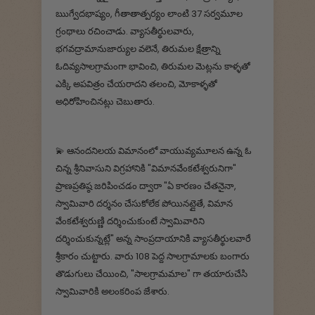
ఋగ్వేదభాష్యం, గీతాతాత్పర్యం లాంటి 37 సర్వమూల
గ్రంథాలు రచించాడు. వ్యాసతీర్థులవారు,
భగవద్రామానుజార్యుల వలెనే, తిరుమల క్షేత్రాన్ని
ఓదివ్యసాలగ్రామంగా భావించి, తిరుమల మెట్లను కాళ్ళతో
ఎక్కి అపవిత్రం చేయరాదని తలంచి, మోకాళ్ళతో
అధిరోహించినట్లు చెబుతారు.
💫 ఆనందనిలయ విమానంలో వాయువ్యమూలన ఉన్న ఓ
చిన్న శ్రీనివాసుని విగ్రహానికి "విమానవేంకటేశ్వరునిగా"
ప్రాణప్రతిష్ఠ జరిపించడం ద్వారా "ఏ కారణం చేతనైనా,
స్వామివారి దర్శనం చేసుకోలేక పోయినట్లైతే, విమాన
వేంకటేశ్వరుణ్ణి దర్శించుకుంటే స్వామివారిని
దర్శించుకున్నట్లే" అన్న సాంప్రదాయానికి వ్యాసతీర్థులవారే
శ్రీకారం చుట్టారు. వారు 108 పెద్ద సాలగ్రామాలకు బంగారు
తొడుగులు చేయించి, "సాలగ్రామమాల" గా తయారుచేసి
స్వామివారికి అలంకరింప జేశారు.