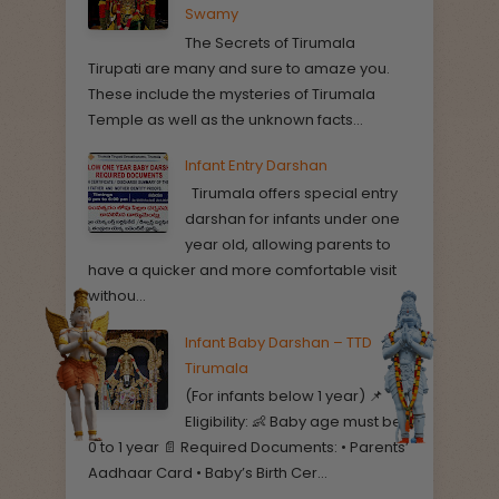
Swamy
The Secrets of Tirumala
Tirupati are many and sure to amaze you.
These include the mysteries of Tirumala
Temple as well as the unknown facts...
Infant Entry Darshan
Tirumala offers special entry
darshan for infants under one
year old, allowing parents to
have a quicker and more comfortable visit
withou...
Infant Baby Darshan – TTD
Tirumala
(For infants below 1 year) 📌
Eligibility: 👶 Baby age must be
0 to 1 year 📄 Required Documents: • Parents’
Aadhaar Card • Baby’s Birth Cer...