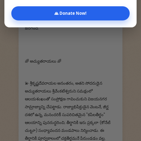
సాహిత్యాభివృద్ధికి ఎంతగానో పాటుపడిన రాయలవార్ని
స్మరించుకోక పోతే, "తిరుమల సర్వస్వం" సంపూర్ణం
🙏 Donate Now!
కాదనిపించి ఈ ప్రకరణాన్ని రాయలవారికి అంకితమవ్వటం
జరిగింది.
🌈‌ అచ్యుతరాయలు 🌈
💫 శ్రీకృష్ణదేవరాయల అనంతరం, అతని సోదరుడైన
అచ్యుతరాయలు శ్రీవేంకటేశ్వరుని సమక్షంలో
ఆలయశంఖంతో సంప్రోక్షణ గావించుకుని విజయనగర
సామ్రాజ్యాన్ని చేపట్టాడు. రాజ్యాభిషిక్తుడైన వెంటనే, జీర్ణ
దశలో ఉన్న, మనందరికీ సుపరిచితమైన "కపిలతీర్థం"
ఆలయాన్ని పునరుద్ధరించి; తీర్థానికి ఇరు ప్రక్కలా (కోనేటి
చుట్టూ) సంధ్యావందన మండపాలు నిర్మించాడు. ఈ
తీర్థానికి పూర్వకాలంలో చక్రతీర్థమనే పేరుండడం వల్ల,