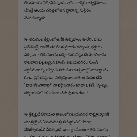
తిరుమలకు విచ్చేసినప్పుడు అనేక ధార్మిక కార్యక్రమాలు
చేపట్టి ఆలయ చరిత్రలో తన స్థానాన్ని సుస్థిరం
చేసుకున్నాడు.
💫 తిరుమల క్షేత్రంలో అనేక ఉత్సవాలు ఊరేగింపులు
ప్రవేశపెట్టి, వాటికి తగినంత ప్రచారం కల్పించి, భక్తులు
ఎక్కువగా తిరుమలను దర్శించుకునేట్లు చేయగలిగాడు.
రాజధాని పట్టణమైన హంపి-విజయనగరం నుండి
నర్తకీమణుల్ని రప్పించి తిరుమల ఉత్సవాల్లో నాట్యాలను
కూడా ప్రవేశపెట్టాడు. నిత్యపూజానంతరం మనం చేసే
"షోడశోపచారాల్లో" నాట్యోపచారం కూడా ఒకటి. "నృత్యం
దర్శయామి" అని కూడా చదువుతాం కదా!!
💫 శ్రీకృష్ణదేవరాయలి కాలంలో విజయనగర సామ్రాజ్యానికి
మంత్రియైన "మహామంత్రి తిమ్మరుసు" కూడా,
వేకటేశ్వరుడికి వీరభక్తుడే. భార్యాసమేతంగా తిరుమలను