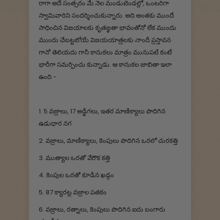
రాగా అదే సంత్సరం మే నెల మండుటెండల్లో, ఒంటరిగా
స్వామివారిని సందర్శించుకున్నారు. అది అంతకు ముందే
సాధించిన విజయాలకు కృతజ్ఞతా భావంతోనో లేక ముందు
ముందు చేబట్టబోయే విజయయాత్రలకు నాందీ ప్రస్తావన
గానో తెలియదు గానీ కానుకలు మాత్రం మునుపటి కంటే
భారీగా సమర్పించు కున్నాడు. ఆ కానుకల జాబితా ఇలా
ఉంది -
1. 5 వజ్రాలు, 17 అడ్డిగలు, ఇతర మాణిక్యాలు పొదిగిన
ఉడుధార నగ
2. వజ్రాలు, మాణిక్యాలు, కెంపులు పొదిగిన ఒరలో చురకత్తి.
3. ముత్యాల ఒరతో వేరొక కత్తి
4. కెంపుల ఒరతో కూడిన ఖడ్గం
5. 87 క్యారట్ల వజ్రాల పతకం
6. వజ్రాలు, రత్నాలు, కెంపులు పొదిగిన ఐదు బంగారు