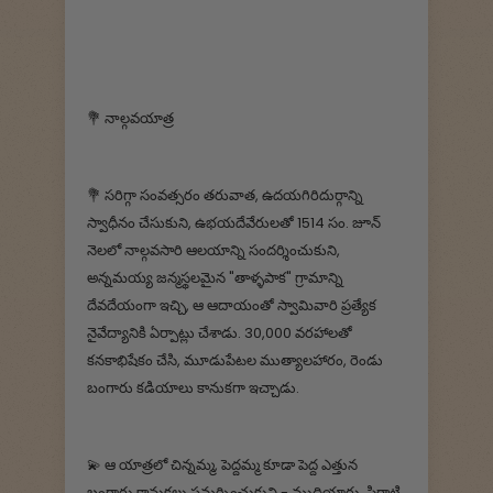
💐 నాల్గవయాత్ర
💐 సరిగ్గా సంవత్సరం తరువాత, ఉదయగిరిదుర్గాన్ని
స్వాధీనం చేసుకుని, ఉభయదేవేరులతో 1514 సం. జూన్
నెలలో నాల్గవసారి ఆలయాన్ని సందర్శించుకుని,
అన్నమయ్య జన్మస్థలమైన "తాళ్ళపాక" గ్రామాన్ని
దేవదేయంగా ఇచ్చి, ఆ ఆదాయంతో స్వామివారి ప్రత్యేక
నైవేద్యానికి ఏర్పాట్లు చేశాడు. 30,000 వరహాలతో
కనకాభిషేకం చేసి, మూడుపేటల ముత్యాలహారం, రెండు
బంగారు కడియాలు కానుకగా ఇచ్చాడు.
💫 ఆ యాత్రలో చిన్నమ్మ, పెద్దమ్మ కూడా పెద్ద ఎత్తున
బంగారు కానుకలు సమర్పించుకుని - ముదియారు, పిరాట్టి,