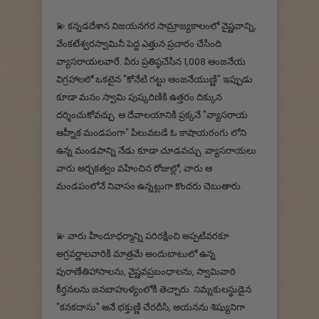
💫 కన్నడదేశాన విజయనగర సామ్రాజ్యకాలంలో వైష్ణవాన్ని,
వేంకటేశ్వరస్వామినీ పెద్ద ఎత్తున ప్రచారం చేసింది
వ్యాసరాయలవారే. వీరు ప్రతిష్ఠచేసిన 1,008 ఆంజనేయ
విగ్రహాలలో ఒకటైన "కోనేటి గట్టు ఆంజనేయుణ్ణి" ఇప్పుడు
కూడా మనం స్వామి పుష్కరిణికి ఉత్తరం దిక్కున
దర్శించుకోవచ్చు. ఆ దేవాలయానికి ప్రక్కనే "వ్యాసరాయ
ఆహ్నీక మండపంగా" పిలువబడే ఓ కాషాయరంగు లోని
ఉన్న మండపాన్ని నేడు కూడా చూడవచ్చు. వ్యాసరాయలు
వారు అర్చకత్వం వహించిన రోజుల్లో, వారు ఆ
మండపంలోనే నివాసం ఉన్నట్లుగా కొందరు చెబుతారు.
💫‌ వారు హిందూధర్మాన్ని పరిరక్షించి అప్పటివరకూ
అగ్రవర్ణాలవారికి మాత్రమే అందుబాటులో ఉన్న
పురాణేతిహాసాలను, వైష్ణవప్రబంధాలను, స్వామివారి
కీర్తనలను జనబాహుళ్యంలోకి తెచ్చారు. నిమ్నకులస్థుడైన
"కనకదాసు" అనే భక్తుణ్ణి చేరదీసి, అయనను శిష్యునిగా