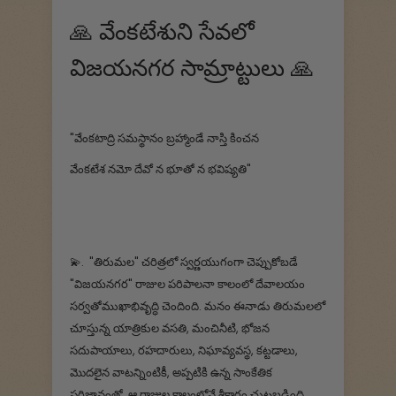
🙏 వేంకటేశుని సేవలో
విజయనగర సామ్రాట్టులు 🙏
"వేంకటాద్రి సమస్థానం బ్రహ్మాండే నాస్తి కించన
వేంకటేశ నమో దేవో న భూతో న భవిష్యతి"
💫. "తిరుమల" చరిత్రలో స్వర్ణయుగంగా చెప్పుకోబడే
"విజయనగర" రాజుల పరిపాలనా కాలంలో దేవాలయం
సర్వతోముఖాభివృద్ధి చెందింది. మనం ఈనాడు తిరుమలలో
చూస్తున్న యాత్రికుల వసతి, మంచినీటి, భోజన
సదుపాయాలు, రహదారులు, నిఘావ్యవస్థ, కట్టడాలు,
మొదలైన వాటన్నింటికీ, అప్పటికి ఉన్న సాంకేతిక
పరిజ్ఞానంతో, ఆ రాజుల కాలంలోనే శ్రీకారం చుట్టబడింది.