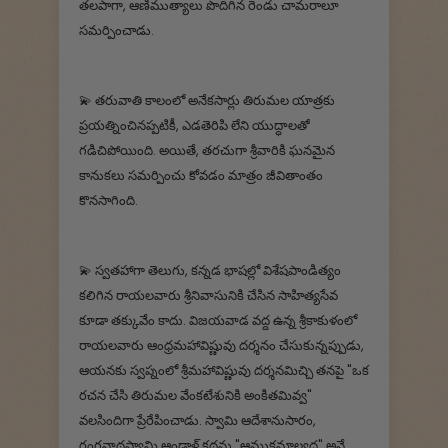
తలపాగా, ఆణిముత్యాలు పొదిగిన రెండు చామరాలూ
సమర్పించాడు.
💫 తరువాతి కాలంలో అనేకసార్లు తిరుమల యాత్రకు
ప్రయత్నించినప్పటికీ, ఎడతెరిపి లేని యుద్ధాలతో
గడిచిపోయింది. అయితే, తరచుగా శ్రీవారికి ఘనమైన
కానుకలు సమర్పించు కోవడం మాత్రం జీవితాంతం
కొనసాగింది.
💫 స్వతహాగా తెలుగు, కన్నడ భాషల్లో విశేషపాండిత్యం
కలిగిన రాయలవారు శ్రీనివాసునికి చేసిన సాహిత్యసేవ
కూడా తక్కువేం కాదు. విజయవాడ వద్ద ఉన్న శ్రీకాకుళంలో
రాయలవారు ఆంధ్రమహావిష్ణువు దర్శనం చేసుకున్నప్పుడు,
ఆయనకు స్వప్నంలో శ్రీమహావిష్ణువు దర్శనమిచ్చి తనపై "ఒక
రచన చేసి తిరుమల వేంకటేశునికి అంకితమివ్వ"
వలసిందిగా ప్రేరేపించాడు. స్వామి ఆదేశానుసారం,
రంగనాథస్వామి ఆండాళ్ కథను "ఆముక్తమాల్యద" అనే