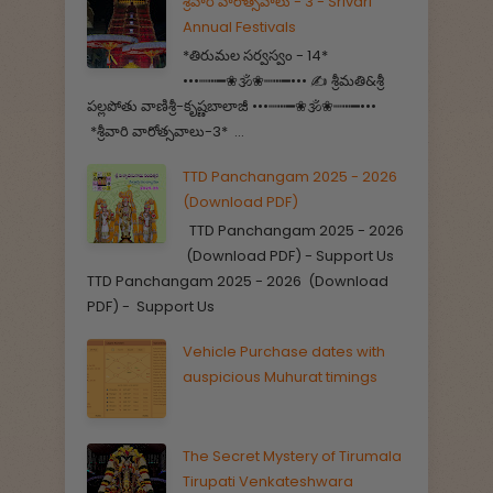
శ్రీవారి వారోత్సవాలు - 3 - Srivari
Annual Festivals
*తిరుమల సర్వస్వం - 14*
•••┉┅━❀🕉️❀┉┅━••• ✍️ శ్రీమతి&శ్రీ
పల్లపోతు వాణిశ్రీ-కృష్ణబాలాజీ •••┉┅━❀🕉️❀┉┅━•••
*శ్రీవారి వారోత్సవాలు-3* ...
TTD Panchangam 2025 - 2026
(Download PDF)
TTD Panchangam 2025 - 2026
(Download PDF) - Support Us
TTD Panchangam 2025 - 2026 (Download
PDF) - Support Us
Vehicle Purchase dates with
auspicious Muhurat timings
The Secret Mystery of Tirumala
Tirupati Venkateshwara