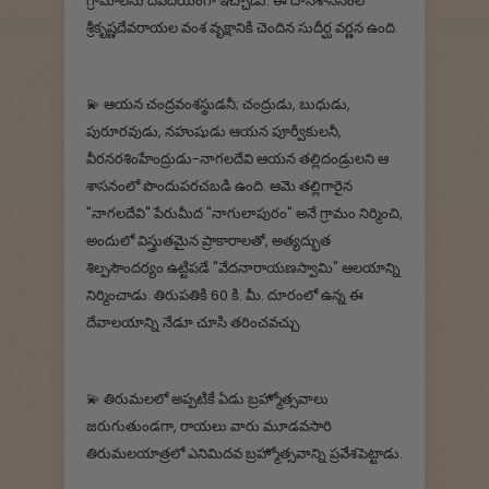
గ్రామాలను దేవదేయంగా ఇచ్చాడు. ఈ దానశాసనంలో
శ్రీకృష్ణదేవరాయల వంశ వృక్షానికి చెందిన సుదీర్ఘ వర్ణన ఉంది.
💫 ఆయన చంద్రవంశస్థుడనీ; చంద్రుడు, బుధుడు,
పురూరవుడు, నహుషుడు ఆయన పూర్వీకులనీ,
వీరనరశింహేంద్రుడు-నాగలదేవి ఆయన తల్లిదండ్రులని ఆ
శాసనంలో పొందుపరచబడి ఉంది. ఆమె తల్లిగారైన
"నాగలదేవి" పేరుమీద "నాగులాపురం" అనే గ్రామం నిర్మించి,
అందులో విస్త్రుతమైన ప్రాకారాలతో, అత్యద్భుత
శిల్పసౌందర్యం ఉట్టిపడే "వేదనారాయణస్వామి" ఆలయాన్ని
నిర్మించాడు. తిరుపతికి 60 కి. మీ. దూరంలో ఉన్న ఈ
దేవాలయాన్ని నేడూ చూసి తరించవచ్చు.
💫 తిరుమలలో అప్పటికే ఏడు బ్రహ్మోత్సవాలు
జరుగుతుండగా, రాయలు వారు మూడవసారి
తిరుమలయాత్రలో ఎనిమిదవ బ్రహ్మోత్సవాన్ని ప్రవేశపెట్టాడు.