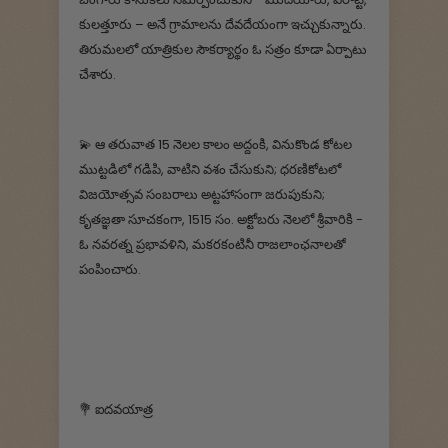
కులత్తూరు – అనే గ్రామాలను దేవదేయంగా ఇచ్చుకున్నారు.
తిరుమలలో యాత్రికుల సౌకర్యార్థం ఓ సత్రం కూడా ఏర్పాటు
చేశారు.
💫 ఆ తరువాత 15 నెలల కాలం అద్దంకి, వినుకొండ కోటల
ముట్టడిలో గడిపి, వాటిని వశం చేసుకుని; ధరణికోటలో
విజయోత్సవ సంబరాలు అట్టహాసంగా జరుపుకుని;
కృతజ్ఞతా సూచకంగా, 1515 సం. అక్టోబరు నెలలో శ్రీవారికి -
ఓ నవరత్న ప్రభావళిని, మకరకంటినీ రాజలాంఛనాలతో
పంపించారు.
💐 ఐదవయాత్ర