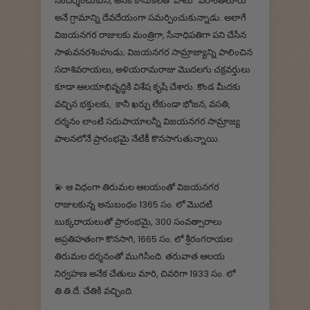
సందర్శించుకుని, అనేక కానుకలతో పాటు "పరాంతలూరు"
అనే గ్రామాన్ని దేవదేయంగా సమర్పించుకున్నాడు. అలాగే
విజయనగర రాజులకు మంత్రిగా, సేనాధిపతిగా పని చేసిన
సాళువనరశింహుడు; విజయనగర సామ్రాజ్యాన్ని పాలించిన
సదాశివరాయలు, అళియరామరాజు మొదలగు చక్రవర్తులు
కూడా ఆలయాభివృద్ధికి విశేష కృషి చేశారు. కొండ మీదకు
వచ్చిన భక్తులకు, కానీ ఖర్చు లేకుండా భోజన, వసతి,
దర్శనం లాంటి సదుపాయాలన్నీ విజయనగర సామ్రాజ్య
పాలనలోనే ప్రారంభమై నేటికీ కొనసాగుతున్నాయి.
💫‌ ఆ విధంగా తిరుమల ఆలయంతో విజయనగర
రాజులకున్న అనుబంధం 1365 సం. లో మొదటి
బుక్కరాయలుతో ప్రారంభమై, 300 సంవత్సారాలు
అప్రతిహతంగా కొనసాగి, 1665 సం. లో శ్రీరంగరాయల
తిరుమల దర్శనంతో ముగిసింది. తరువాత ఆలయ
నిర్వహణ అనేక చేతులు మారి, చివరిగా 1933 సం. లో
తి.తి.దే. చేతికి వచ్చింది.