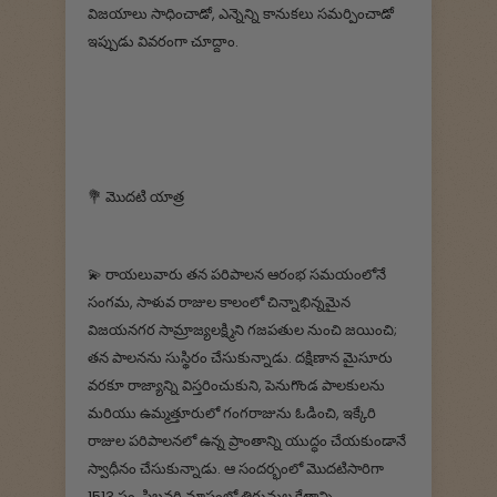
విజయాలు సాధించాడో, ఎన్నెన్ని కానుకలు సమర్పించాడో
ఇప్పుడు వివరంగా చూద్దాం.
💐 మొదటి యాత్ర
💫 రాయలువారు తన పరిపాలన ఆరంభ సమయంలోనే
సంగమ, సాళువ రాజుల కాలంలో చిన్నాభిన్నమైన
విజయనగర సామ్రాజ్యలక్ష్మిని గజపతుల నుంచి జయించి;
తన పాలనను సుస్థిరం చేసుకున్నాడు. దక్షిణాన మైసూరు
వరకూ రాజ్యాన్ని విస్తరించుకుని, పెనుగొండ పాలకులను
మరియు ఉమ్మత్తూరులో గంగరాజును ఓడించి, ఇక్కేరి
రాజుల పరిపాలనలో ఉన్న ప్రాంతాన్ని యుద్ధం చేయకుండానే
స్వాధీనం చేసుకున్నాడు. ఆ సందర్భంలో మొదటిసారిగా
1513 సం. ఫిబ్రవరి మాసంలో తిరుమల క్షేత్రాన్ని