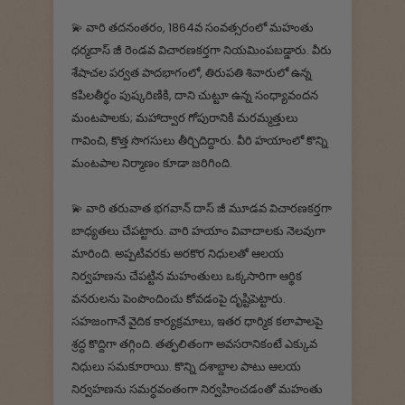
💫 వారి తదనంతరం, 1864వ సంవత్సరంలో మహంతు
ధర్మదాస్ జీ రెండవ విచారణకర్తగా నియమింపబడ్డారు. వీరు
శేషాచల పర్వత పాదభాగంలో, తిరుపతి శివారులో ఉన్న
కపిలతీర్థం పుష్కరిణికి, దాని చుట్టూ ఉన్న సంధ్యావందన
మంటపాలకు; మహాద్వార గోపురానికి మరమ్మత్తులు
గావించి, కొత్త సొగసులు తీర్చిదిద్దారు. వీరి హయాంలో కొన్ని
మంటపాల నిర్మాణం కూడా జరిగింది.
💫 వారి తరువాత భగవాన్ దాస్ జీ మూడవ విచారణకర్తగా
బాధ్యతలు చేపట్టారు. వారి హయాం వివాదాలకు నెలవుగా
మారింది. అప్పటివరకు అరకొర నిధులతో ఆలయ
నిర్వహణను చేపట్టిన మహంతులు ఒక్కసారిగా ఆర్థిక
వనరులను పెంపొందించు కోవడంపై దృష్టిపెట్టారు.
సహజంగానే వైదిక కార్యక్రమాలు, ఇతర ధార్మిక కలాపాలపై
శ్రద్ధ కొద్దిగా తగ్గింది. తత్ఫలితంగా అవసరానికంటే ఎక్కువ
నిధులు సమకూరాయి. కొన్ని దశాబ్దాల పాటు ఆలయ
నిర్వహణను సమర్ధవంతంగా నిర్వహించడంతో మహంతు