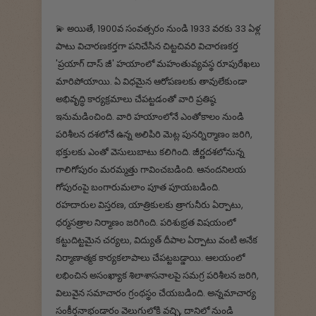
💫 అయితే, 1900వ సంవత్సరం నుండి 1933 వరకు 33 ఏళ్ల
పాటు విచారణకర్తగా పనిచేసిన చిట్టచివరి విచారణకర్త
'ప్రయాగ్ దాస్ జీ' హయాంలో మహంతువ్యవస్థ రూపురేఖలు
మారిపోయాయి. ఏ విధమైన ఆరోపణలకు తావులేకుండా
అభివృద్ధి కార్యక్రమాలు చేపట్టడంతో వారి ప్రతిష్ఠ
ఇనుమడించింది. వారి హయాంలోనే ఎంతోకాలం నుండి
పరిశీలన దశలోనే ఉన్న అలిపిరి మెట్ల పునర్నిర్మాణం జరిగి,
భక్తులకు ఎంతో వెసులుబాటు కలిగింది. జీర్ణదశలోనున్న
గాలిగోపురం మరమ్మత్తు గావించబడింది. ఆనందనిలయ
గోపురంపై బంగారుమలాం పూత పూయబడింది.
రహదారుల విస్తరణ, యాత్రికులకు త్రాగునీరు ఏర్పాటు,
ధర్మసత్రాల నిర్మాణం జరిగింది. పరిశుభ్రత విషయంలో
కట్టుదిట్టమైన చర్యలు, విద్యుత్ దీపాల ఏర్పాటు వంటి అనేక
నిర్మాణాత్మక కార్యకలాపాలు చేపట్టబడ్డాయి. ఆలయంలో
లభించిన అసంఖ్యాక శిలాశాసనాలపై సమగ్ర పరిశీలన జరిగి,
విలువైన సమాచారం గ్రంథస్థం చేయబడింది. అన్నమాచార్య
సంకీర్తనాభండారం వెలుగులోకి వచ్చి, దానిలో నుండి