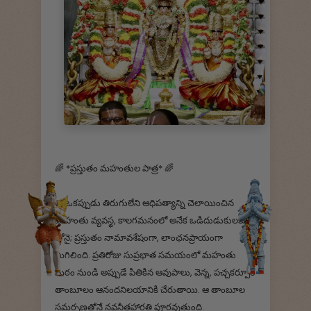
🌈‌ *ప్రస్తుతం మహంతుల పాత్ర* 🌈
💫 ఒకప్పుడు తిరుగులేని ఆధిపత్యాన్ని చెలాయించిన
మహంతు వ్యవస్థ, కాలగమనంలో అనేక ఒడిదుడుకులకు
లోనై; ప్రస్తుతం నామావశేషంగా, లాంఛనప్రాయంగా
మిగిలింది. ప్రతిరోజు సుప్రభాత సమయంలో మహంతు
మఠం నుండి అప్పుడే పితికిన ఆవుపాలు, వెన్న, పచ్చకర్పూర
తాంబూలం ఆనందనిలయానికి చేరుతాయి. ఆ తాంబూల
సమర్పణతోనే నవనీతహారతి పూర్తవుతుంది.