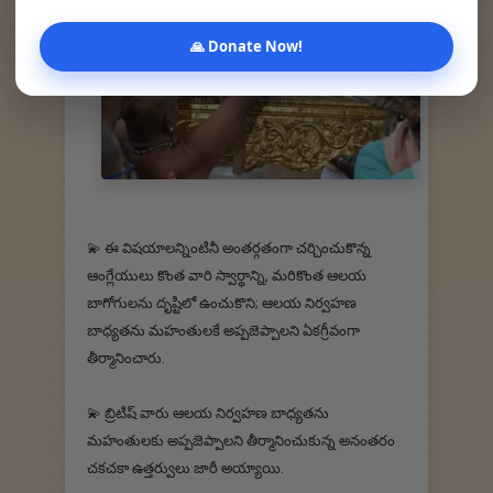
🙏 Donate Now!
💫 ఈ విషయాలన్నింటినీ అంతర్గతంగా చర్చించుకొన్న
ఆంగ్లేయులు కొంత వారి స్వార్థాన్ని, మరికొంత ఆలయ
బాగోగులను దృష్టిలో ఉంచుకొని; ఆలయ నిర్వహణ
బాధ్యతను మహంతులకే అప్పజెప్పాలని ఏకగ్రీవంగా
తీర్మానించారు.
💫 బ్రిటిష్ వారు ఆలయ నిర్వహణ బాధ్యతను
మహంతులకు అప్పజెప్పాలని తీర్మానించుకున్న అనంతరం
చకచకా ఉత్తర్వులు జారీ అయ్యాయి.