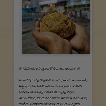
🌈 *మహంతుల నిర్వహణలో తిరుమల ఆలయం* 🌈
💫 ఈ విషయాన్ని చెప్పుకునే ముందు, ఆలయ అజమాయిషీ
ఈస్ట్ ఇండియా కంపెనీ వారి నుండి మహంతుల చేతిలోకి
మారడం వెనుకనున్న చారిత్రక నేపథ్యాన్ని కొద్దిగా
తెలుసుకోవాలి. విజయనగర రాజుల తరువాత, మారుతున్న
రాజకీయ పరిణామాలకనుగుణంగా ఆలయ నిర్వహణ