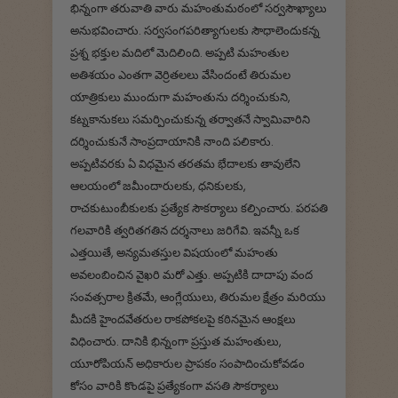
భిన్నంగా తరువాతి వారు మహంతుమఠంలో సర్వసౌఖ్యాలు
అనుభవించారు. సర్వసంగపరిత్యాగులకు సౌధాలెందుకన్న
ప్రశ్న భక్తుల మదిలో మెదిలింది. అప్పటి మహంతుల
అతిశయం ఎంతగా వెర్రితలలు వేసిందంటే తిరుమల
యాత్రికులు ముందుగా మహంతును దర్శించుకుని,
కట్నకానుకలు సమర్పించుకున్న తర్వాతనే స్వామివారిని
దర్శించుకునే సాంప్రదాయానికి నాంది పలికారు.
అప్పటివరకు ఏ విధమైన తరతమ భేదాలకు తావులేని
ఆలయంలో జమీందారులకు, ధనికులకు,
రాచకుటుంబీకులకు ప్రత్యేక సౌకర్యాలు కల్పించారు. పరపతి
గలవారికి త్వరితగతిన దర్శనాలు జరిగేవి. ఇవన్నీ ఒక
ఎత్తయితే, అన్యమతస్తుల విషయంలో మహంతు
అవలంబించిన వైఖరి మరో ఎత్తు. అప్పటికి దాదాపు వంద
సంవత్సరాల క్రితమే, ఆంగ్లేయులు, తిరుమల క్షేత్రం మరియు
మీదకి హైందవేతరుల రాకపోకలపై కఠినమైన ఆంక్షలు
విధించారు. దానికి భిన్నంగా ప్రస్తుత మహంతులు,
యూరోపియన్ అధికారుల ప్రాపకం సంపాదించుకోవడం
కోసం వారికి కొండపై ప్రత్యేకంగా వసతి సౌకర్యాలు