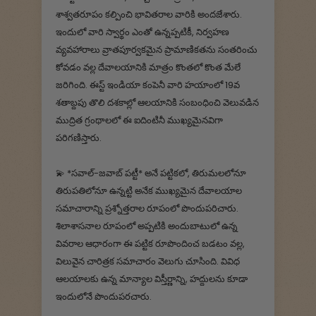
శాశ్వతరూపం కల్పించి భావితరాల వారికి అందజేశారు.
ఇందులో వారి స్వార్థం ఎంతో ఉన్నప్పటికీ, నిర్వహణ
వ్యవహారాలు వ్రాతపూర్వకమైన ప్రామాణికతను సంతరించు
కోవడం వల్ల దేవాలయానికి మాత్రం కొంతలో కొంత మేలే
జరిగింది. ఈస్ట్ ఇండియా కంపెనీ వారి హయాంలో 19వ
శతాబ్దపు తొలి దశకాల్లో ఆలయానికి సంబంధించి వెలువడిన
ముద్రిత గ్రంథాలలో ఈ ఐదింటినీ ముఖ్యమైనవిగా
పరిగణిస్తారు.
💫 *సవాల్-జవాబ్ పట్టీ* అనే పట్టికలో, తిరుమలలోనూ
తిరుపతిలోనూ ఉన్నట్టి అనేక ముఖ్యమైన దేవాలయాల
సమాచారాన్ని ప్రశ్నోత్తరాల రూపంలో పొందుపరిచారు.
శిలాశాసనాల రూపంలో అప్పటికి అందుబాటులో ఉన్న
వివరాల ఆధారంగా ఈ పట్టిక రూపొందించ బడటం వల్ల,
విలువైన చారిత్రక సమాచారం వెలుగు చూసింది. వివిధ
ఆలయాలకు ఉన్న మాన్యాల విస్తీర్ణాన్ని, హద్దులను కూడా
ఇందులోనే పొందుపరచారు.