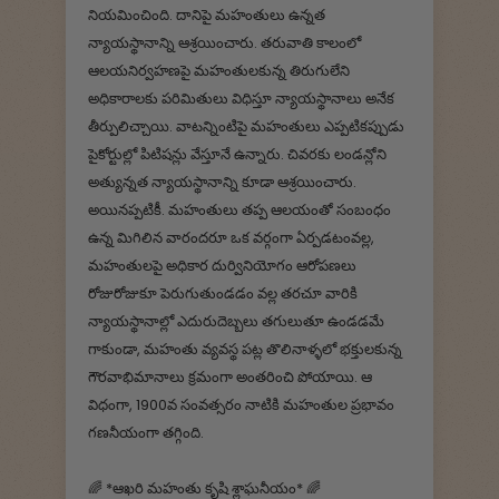
నియమించింది. దానిపై మహంతులు ఉన్నత
న్యాయస్థానాన్ని ఆశ్రయించారు. తరువాతి కాలంలో
ఆలయనిర్వహణపై మహంతులకున్న తిరుగులేని
అధికారాలకు పరిమితులు విధిస్తూ న్యాయస్థానాలు అనేక
తీర్పులిచ్చాయి. వాటన్నింటిపై మహంతులు ఎప్పటికప్పుడు
పైకోర్టుల్లో పిటిషన్లు వేస్తూనే ఉన్నారు. చివరకు లండన్లోని
అత్యున్నత న్యాయస్థానాన్ని కూడా ఆశ్రయించారు.
అయినప్పటికీ. మహంతులు తప్ప ఆలయంతో సంబంధం
ఉన్న మిగిలిన వారందరూ ఒక వర్గంగా ఏర్పడటంవల్ల,
మహంతులపై అధికార దుర్వినియోగం ఆరోపణలు
రోజురోజుకూ పెరుగుతుండడం వల్ల తరచూ వారికి
న్యాయస్థానాల్లో ఎదురుదెబ్బలు తగులుతూ ఉండడమే
గాకుండా, మహంతు వ్యవస్థ పట్ల తొలినాళ్ళలో భక్తులకున్న
గౌరవాభిమానాలు క్రమంగా అంతరించి పోయాయి. ఆ
విధంగా, 1900వ సంవత్సరం నాటికి మహంతుల ప్రభావం
గణనీయంగా తగ్గింది.
🌈 *ఆఖరి మహంతు కృషి శ్లాఘనీయం* 🌈