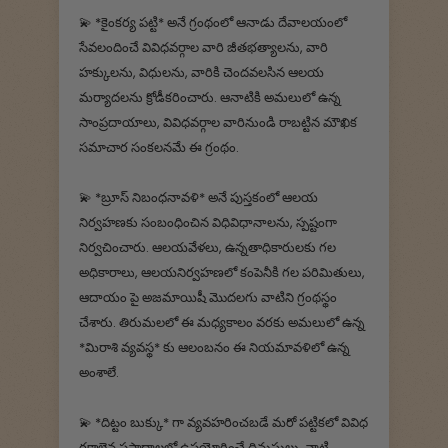
💫 *కైంకర్య పట్టి* అనే గ్రంథంలో ఆనాడు దేవాలయంలో
సేవలందించే వివిధవర్గాల వారి జీతభత్యాలను, వారి
హక్కులను, విధులను, వారికి చెందవలసిన ఆలయ
మర్యాదలను క్రోడీకరించారు. ఆనాటికి అమలులో ఉన్న
సాంప్రదాయాలు, వివిధవర్గాల వారినుండి రాబట్టిన మౌఖిక
సమాచార సంకలనమే ఈ గ్రంథం.
💫 *బ్రూస్ నిబంధనావళి* అనే పుస్తకంలో ఆలయ
నిర్వహణకు సంబంధించిన విధివిధానాలను, స్పష్టంగా
నిర్వచించారు. ఆలయవేళలు, ఉన్నతాధికారులకు గల
అధికారాలు, ఆలయనిర్వహణలో కంపెనీకి గల పరిమితులు,
ఆదాయం పై అజమాయిషీ మొదలగు వాటిని గ్రంథస్థం
చేశారు. తిరుమలలో ఈ మధ్యకాలం వరకు అమలులో ఉన్న
*మిరాశి వ్యవస్థ* కు ఆలంబనం ఈ నియమావళిలో ఉన్న
అంశాలే.
💫 *దిట్టం బుక్కు* గా వ్యవహరించబడే మరో పట్టికలో వివిధ
రకాలైన ప్రసాదాలలో ఉపయోగించే దినుసులు, వాటి