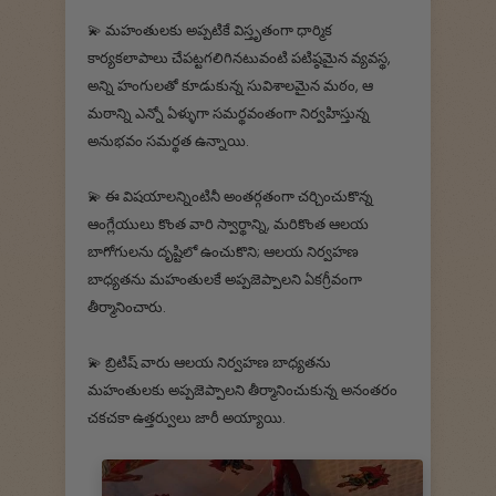
💫 మహంతులకు అప్పటికే విస్తృతంగా ధార్మిక
కార్యకలాపాలు చేపట్టగలిగినటువంటి పటిష్ఠమైన వ్యవస్థ,
అన్ని హంగులతో కూడుకున్న సువిశాలమైన మఠం, ఆ
మఠాన్ని ఎన్నో ఏళ్ళుగా సమర్థవంతంగా నిర్వహిస్తున్న
అనుభవం సమర్థత ఉన్నాయి.
💫 ఈ విషయాలన్నింటినీ అంతర్గతంగా చర్చించుకొన్న
ఆంగ్లేయులు కొంత వారి స్వార్థాన్ని, మరికొంత ఆలయ
బాగోగులను దృష్టిలో ఉంచుకొని; ఆలయ నిర్వహణ
బాధ్యతను మహంతులకే అప్పజెప్పాలని ఏకగ్రీవంగా
తీర్మానించారు.
💫 బ్రిటిష్ వారు ఆలయ నిర్వహణ బాధ్యతను
మహంతులకు అప్పజెప్పాలని తీర్మానించుకున్న అనంతరం
చకచకా ఉత్తర్వులు జారీ అయ్యాయి.