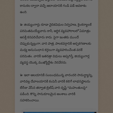
కానుకల ద్వారా వచ్చే ఆదాయానికి గండి పడే అవకాశం
ఉంది.
💫 జియ్యంగార్లు కూడా వైదికవిధుల నిర్వహణ, కైంకర్యాలకే
పరిమితమయ్యేవారు కానీ, ఆర్థిక వ్యవహారాలలో ఏమాత్రం
ఆసక్తి కనపరిచేవారు కాదు. పైగా ఇంతకు ముందే
చెప్పుకున్నట్లుగా; వారి పాత్ర, పాలకవర్గానికి అర్చకగణాలకు
మధ్య అనుసంధాన కర్తలుగా వ్యవహరించేంత వరకే
పరిమితం. వారికి ఇతరత్రా విధులు అప్పగిస్తే, జియ్యంగార్ల
వ్యవస్థ యొక్క ముఖ్యోద్దేశం నెరవేరదు.
💫 ఇలా ఆలయానికి సంబంధమున్న వారందరి సామర్థ్యాన్ని,
వారివల్ల దేవాలయానికి కంపెనీ వారికి కలిగే లాభనష్టాలను
బేరీజు వేసిన తర్వాత బ్రిటిష్ వారి దృష్టి *మహంతులపై*
పడింది. కొన్ని సానుకూలమైన అంశాలు వారికి
సహకరించాయి.