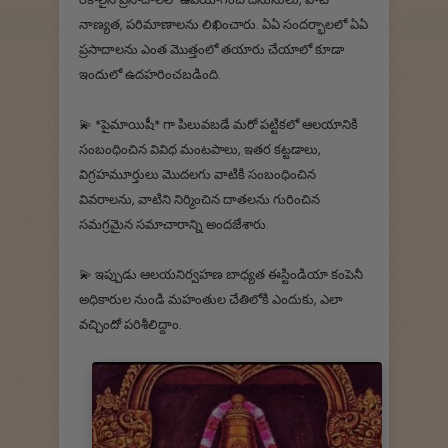
నాణ్యత, పరిమాణాలను లిఖించారు. ఏఏ సందర్భాలలో ఏఏ
ప్రసాదాలను ఎంత మొత్తంలో తయారు చేయాలో కూడా
ఇందులో ఉదహరించబడింది.
💫 *పైమాయిషీ* గా పిలువబడే మరో పట్టికలో ఆలయానికి
సంబంధించిన వివిధ మంటపాలు, ఇతర కట్టడాలు,
విగ్రహమూర్తులు మొదలగు వాటికి సంబంధించిన
వివరాలను, వాటిని నిర్మించిన దాతలను గురించిన
సమగ్రమైన సమాచారాన్ని అందజేశారు.
💫 ఇప్పుడు ఆలయనిర్వహణ బాధ్యత ఈస్టిండియా కంపెనీ
అధికారుల నుండి మహంతుల చేతిలోకి ఎందుకు, ఎలా
వచ్చిందో పరిశీలిద్దాం.