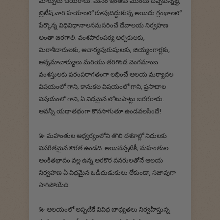
మార్పులు చేయరాదు. మనం ఇంతకు ముందు చెప్పకున్నట్టి,
బ్రిటీష్ వారి హయాంలో రూపుదిద్దుకున్న అయిదు గ్రంథాలలో
పేర్కొన్న విధివిధానాలననుసరించే దేవాలయ నిర్వహణ
అంతా జరగాలి. వంశపారంపర్య అర్చకులకు,
మిరాశీదారులకు, ఆచార్యపురుషులకు, జియ్యంగార్లకు,
అన్నమాచార్యులు మరియు తరిగొండ వెంగమాంబ
వంశస్తులకు పరంపరాగతంగా లభించే ఆలయ మర్యాదల
విషయంలో గాని, కానుకల విషయంలో గాని, ప్రసాదాల
విషయంలో గాని, ఏ విధమైన లోటుపాట్లు జరగరాదు.
అవన్నీ యథాతథంగా కొనసాగుతూ ఉండవలసిందే!
💫 మహంతుల ఆధ్వర్యంలోని తొలి దశకాల్లో నిధులకు
విపరీతమైన కొరత ఉండేది. అయినప్పటికీ, మహంతుల
అంకితభావం వల్ల ఉన్న అరకొర వనరులతోనే ఆలయ
నిర్వహణ ఏ విధమైన ఒడిదుడుకులు లేకుండా, సజావుగా
సాగిపోయేది.
💫 ఆలయంలో అప్పటికే వివిధ బాధ్యతలు నిర్వహిస్తున్న