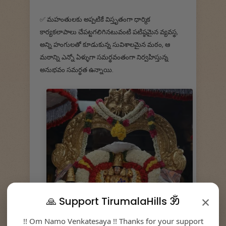
✅ మహంతులకు అప్పటికే విస్తృతంగా ధార్మిక
కార్యకలాపాలు చేపట్టగలిగినటువంటి పటిష్ఠమైన వ్యవస్థ,
అన్ని హంగులతో కూడుకున్న సువిశాలమైన మఠం, ఆ
మఠాన్ని ఎన్నో ఏళ్ళుగా సమర్థవంతంగా నిర్వహిస్తున్న
అనుభవం సమర్థత ఉన్నాయి.
×
🙏 Support TirumalaHills ॐ
!! Om Namo Venkatesaya !! Thanks for your support