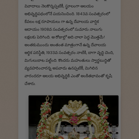
వివాదాలు నెలకొన్నప్పటికీ, స్థూలంగా ఆలయం
అభివృద్ధిపథంలోనే పయనించింది. 1843వ సంవత్సరంలో
కేవలం లక్ష రూపాయలు గా ఉన్న దేవాలయ వార్షిక
ఆదాయం 1908వ సంవత్సరంలో సుమారు నాలుగు
లక్షలకు పెరిగింది. ఆ రోజుల్లో అది చాలా పెద్ద మొత్తమే!
అంతకుముందు అంతంత మాత్రంగానే ఉన్న దేవాలయ
ఆర్థిక పరిస్థితి, 1933వ సంవత్సరం నాటికి, బాగా వృద్ధి చెంది,
మిగులుబాట పట్టింది. కొందరు మహంతులు స్వార్థబుద్ధితో
వ్యవహరించారన్న అపవాదు ఉనప్పటికీ, మిగిలిన
వారందరూ ఆలయ అభివృద్ధికి ఎంతో అంకితభావంతో కృషి
చేశారు.