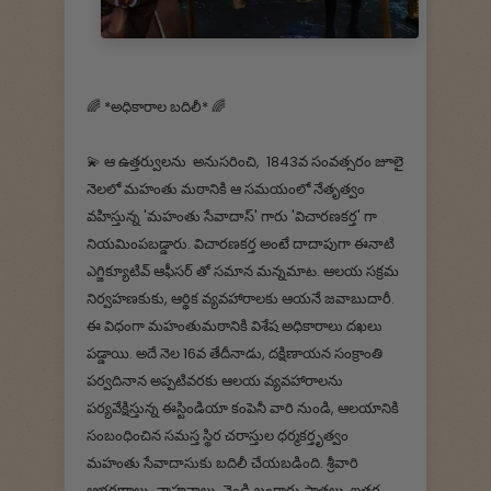
🌈 *అధికారాల బదిలీ* 🌈
💫 ఆ ఉత్తర్వులను అనుసరించి, 1843వ సంవత్సరం జూలై
నెలలో మహంతు మఠానికి ఆ సమయంలో నేతృత్వం
వహిస్తున్న 'మహంతు సేవాదాస్' గారు 'విచారణకర్త' గా
నియమింపబడ్డారు. విచారణకర్త అంటే దాదాపుగా ఈనాటి
ఎగ్జిక్యూటివ్ ఆఫీసర్ తో సమాన మన్నమాట. ఆలయ సక్రమ
నిర్వహణకుకు, ఆర్థిక వ్యవహారాలకు ఆయనే జవాబుదారీ.
ఈ విధంగా మహంతుమఠానికి విశేష అధికారాలు దఖలు
పడ్డాయి. అదే నెల 16వ తేదీనాడు, దక్షిణాయన సంక్రాంతి
పర్వదినాన అప్పటివరకు ఆలయ వ్యవహారాలను
పర్యవేక్షిస్తున్న ఈస్టిండియా కంపెనీ వారి నుండి, ఆలయానికి
సంబంధించిన సమస్త స్థిర చరాస్తుల ధర్మకర్తృత్వం
మహంతు సేవాదాసుకు బదిలీ చేయబడింది. శ్రీవారి
ఆభరణాలు, వాహనాలు, వెండి బంగారు పాత్రలు, ఇతర