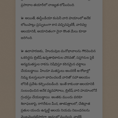
ప్రసాదాల తయారీలో నాణ్యత లోపించింది.
💫 అయితే, ఈస్టిండియా కంపెనీ వారి హయాంలో అనేక
లోటుపాట్లు ప్రస్ఫుటంగా కాన వచ్చినప్పటికీ, వారివల్ల
ఆలయానికి, అయాచితంగా నైనా కొంత మేలు కూడా
జరిగింది.
💫 ఉదాహరణకు, హిందువుల మనోభావాలను గౌరవించిన
ఒకరిద్దరు బ్రిటిష్ ఉన్నతాధికారుల చొరవతో, సప్తగిరుల పైకి
అన్యమతస్తుల రాకను నిషేధిస్తూ కఠినమైన చట్టాలు
చేయబడ్డాయి. హిందూ మతస్తులు అందరికీ ఆ రోజుల్లో
నిమ్న కులస్తులుగా భావించబడే వారితో సహా ఆలయం
లోనికి ప్రవేశం కల్పించబడింది. ఇంతే కాకుండా ఆలయానికి
సంబంధించిన అనేక వ్యవహారాలు, బ్రిటిష్ వారి హయాంలోనే
గ్రంథస్తం చేయబడ్డాయి. అంతకు ముందు వరకూ
శిలాఫలకాపై, రాగిరేకుల మీద, తాళపత్రాలలో, చేతివ్రాత
ప్రతుల యందు ఉన్నట్టి ఆలయ నియమ నిబంధనలను
మొట్టమొదటిసారిగా, అచ్చులో ముద్రించి, వాటికి