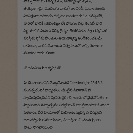
హక్కుదారులు (అర్చకులు, ఆచార్యపురుషులు,
జియ్యంగార్లు, మొదలగు వారు) అందరికీ, మహంతులకు
ఏకపక్షంగా అధికారం దక్కటం అంతగా రుచించనప్పటికీ,
వారిలో వారికి ఐకమత్యం లేకపోవడం వల్ల, కంపెనీ వారి
నిర్ణయానికి ఎదురు చెప్పే ధైర్యం లేకపోవడం వల్ల తప్పనిసరి
పరిస్థితుల్లో మహంతుల ఆధిపత్యాన్ని అంగీకరించటమే
కాకుండా, వారికి దేవాలయ నిర్వహణలో అన్ని రకాలుగా
సహకరించారు కూడా!
🌈 *మహంతుల కృషి* 🌈
💫 దేవాలయానికి మొట్టమొదటి విచారణకర్తగా 1843వ
సంవత్సరంలో బాధ్యతలు చేపట్టిన సేవాదాస్ జీ
స్వామిపుష్కరిణిని పునరుద్ధరించి, అందులో వైభవోపేతంగా
స్వామివారి తెప్పోత్సవం నిర్వహించే సాంప్రదాయానికి నాంది
పలికారు. వీరి హయాంలో మహంతువ్యవస్థ ఏ విధమైన
ఆటుపోట్లకు గురికాకుండా, సజావుగా 21 సంవత్సరాల
పాటు సాగిపోయింది.