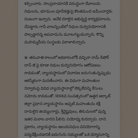
కల్పించారు. సాంప్రదాయానికి విరుద్ధంగా దేవాలయ
నిధులను, భూముల పూచీకత్తుపై కొంతమంది జమీందార్లకు
రుణంగా ఇచ్చారు. అనేక రకాలైన అభివృద్ధి కార్యక్రమాలను
చేపట్టారు గానీ వాటన్నింటిలో నిధుల దుర్వినియోగానికి
పాల్పడ్డారన్న అపవాదును మూటగట్టుకున్నారు. కొన్ని
మహమ్మదీయ సంస్థలకు విరాళాలిచ్చారు.
💫 తరువాతి కాలంలో అధికారంలోకి వచ్చినా రామ్ కిషోర్
దాస్ జీ పై కూడా నిధుల దుర్వినియోగం ఆరోపణలు
రావడంతో, న్యాయస్థానంలో విచారణ జరుగుతున్నప్పుడు
ఆకస్మికంగా మరణించారు. ఈ విధంగా మహంతుల
నిర్వాకంపై వివిధ న్యాయస్థానాల్లో లెక్కలేనన్ని కేసులు
నమోదు కావడంతో; 1898వ సంవత్సరంలో ఉత్తర ఆర్కాట్
జిల్లా ప్రధాన న్యాయస్థానం అప్పటి మహంతును కక్షి
దారులైన జియ్యంగార్లు, శ్రీవైష్ణవులు, తిరుమలలో వున్న
ఇతర మఠాల వారిని పిలిచి; సయోధ్య కుదిర్చారు. దాని
ప్రకారం, న్యాయస్థానం ఆలయనిధుల వినియోగాన్ని
పర్యవేక్షించడానికి ఐదుగురు సభ్యులతో ఒక ధర్మాసనాన్ని