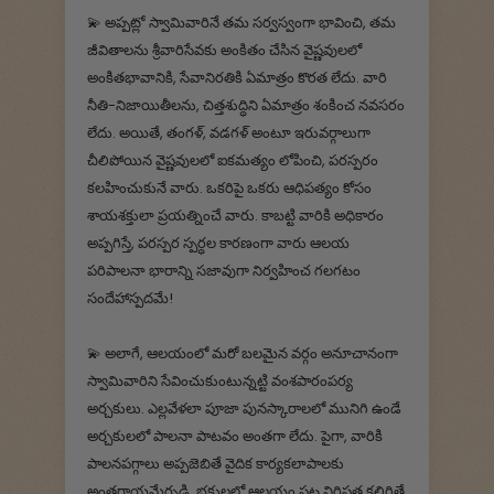
💫 అప్పట్లో స్వామివారినే తమ సర్వస్వంగా భావించి, తమ
జీవితాలను శ్రీవారిసేవకు అంకితం చేసిన వైష్ణవులలో
అంకితభావానికి, సేవానిరతికి ఏమాత్రం కొరత లేదు. వారి
నీతి-నిజాయితీలను, చిత్తశుద్ధిని ఏమాత్రం శంకించ నవసరం
లేదు. అయితే, తంగళ్, వడగళ్ అంటూ ఇరువర్గాలుగా
చీలిపోయిన వైష్ణవులలో ఐకమత్యం లోపించి, పరస్పరం
కలహించుకునే వారు. ఒకరిపై ఒకరు ఆధిపత్యం కోసం
శాయశక్తులా ప్రయత్నించే వారు. కాబట్టి వారికి అధికారం
అప్పగిస్తే, పరస్పర స్పర్ధల కారణంగా వారు ఆలయ
పరిపాలనా భారాన్ని సజావుగా నిర్వహించ గలగటం
సందేహాస్పదమే!
💫 అలాగే, ఆలయంలో మరో బలమైన వర్గం అనూచానంగా
స్వామివారిని సేవించుకుంటున్నట్టి వంశపారంపర్య
అర్చకులు. ఎల్లవేళలా పూజా పునస్కారాలలో మునిగి ఉండే
అర్చకులలో పాలనా పాటవం అంతగా లేదు. పైగా, వారికి
పాలనపగ్గాలు అప్పజెబితే వైదిక కార్యకలాపాలకు
అంతరాయమేర్పడి, భక్తులలో ఆలయం పట్ల నిర్లిప్తత కలిగితే