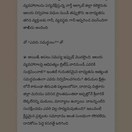
వ్యవహారాలను పర్యవేక్షిస్తున్న నార్త్ ఆర్కాట్ జిల్లా కలెక్టరుకు
ఆలయ నిర్వహణ విధుల నుండి తప్పుకొని; ఆ బాధ్యతను
తగిన వ్యక్తులకు గానీ, వ్యవస్థకు గానీ అప్పగించ వలసిందిగా
తాఖీదు అందింది.
🌈 *ఎవరు సమర్థులు?* 🌈
💫 అయితే, అసలు సమస్య ఇప్పుడే మొదలైంది. ఆలయ
వ్యవహారాలపై ఆధిపత్యం బ్రిటీష్ వారినుండి ఎవరికి
సంక్రమించాలి? ఇంతటి గురుతరమైన బాధ్యతను అత్యంత
సమర్ధవంతంగా ఎవరు నిర్వహించగలరు? తిరుమల క్షేత్రం
లోనే కాకుండా తిరుపతి పట్టణంలోనూ, దాదాపు చిత్తూరు
జిల్లా మరియు పరిసర ప్రాంతమంతటా అప్పట్లోనే శ్రీవారికి
లెక్కలేనన్ని మడులు, మాన్యాలు ఉన్నాయి. వాటన్నింటిని
సంరక్షించడం ఎవరి వల్ల సాధ్యమవుతుంది? ఇటువంటి
క్లిష్టమైన ప్రశ్నలకు సమాధానం అంత సులభంగా దొరకలేదు.
దానికోసం పెద్ద కసరత్తే జరిగింది.