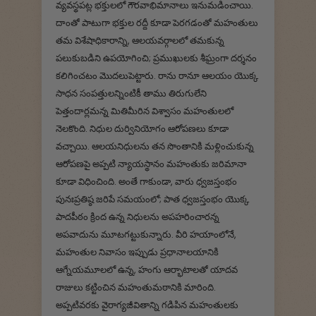
వ్యవస్థపట్ల భక్తులలో గౌరవాభిమానాలు ఇనుమడించాయి.
దాంతో పాటుగా భక్తుల రద్దీ కూడా పెరగడంతో మహంతులు
తమ విశేషాధికారాన్ని, ఆలయవర్గాలలో తమకున్న
పలుకుబడిని ఉపయోగించి; ప్రముఖులకు శీఘ్రంగా దర్శనం
కలిగించటం మొదలుపెట్టారు. రాను రానూ ఆలయం యొక్క
సాధన సంపత్తులన్నింటికీ తాము తిరుగులేని
పెత్తందార్లమన్న మితిమీరిన విశ్వాసం మహంతులలో
నెలకొంది. నిధుల దుర్వినియోగం ఆరోపణలు కూడా
వచ్చాయి. ఆలయనిధులను తన సొంతానికి మళ్లించుకున్న
ఆరోపణపై అప్పటి న్యాయస్థానం మహంతుకు జరిమానా
కూడా విధించింది. అంతే గాకుండా, వారు ధ్వజస్తంభం
పునఃప్రతిష్ఠ జరిపే సమయంలో; పాత ధ్వజస్తంభం యొక్క
పాదపీఠం క్రింద ఉన్న నిధులను అపహరించారన్న
అపవాదును మూటగట్టుకున్నారు. వీరి హయాంలోనే,
మహంతుల నివాసం ఇప్పుడు ప్రధానాలయానికి
ఆగ్నేయమూలలో ఉన్న, హంగు ఆర్భాటాలతో యాదవ
రాజులు కట్టించిన మహంతుమఠానికి మారింది.
అప్పటివరకు వైరాగ్యజీవితాన్ని గడిపిన మహంతులకు