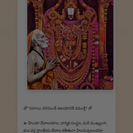
🌈 *పరాయి చెరనుండి ఆలయానికి విముక్తి* 🌈
💫 హిందూ దేవాలయాల, ధార్మిక సంస్థల, మరీ ముఖ్యంగా,
కుల వర్గ ప్రాంతీయ బేధాల కతీతంగా హిందువులందరూ