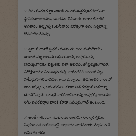
✅ వీరు సుదూర ప్రాంతానికి చెందిన ఉత్తరభారతీయులు.
స్థానికంగా బలము, బలగము లేనివారు. అలాంటివారికి
అధికారం అప్పగిస్తే కంపెనీవారు పరోక్షంగా తమ పెత్తనాన్ని
కొనసాగించవచ్చు.
✅ పైగా మఠానికి ప్రథమ మహంతు అయిన హాథీరామ్
బాబాజీ పట్ల ఆలయ అధికారులకు, అర్చకులకు,
జియ్యంగార్లకు, భక్తులకు ఇలా ఆలయంతో ప్రత్యక్షంగానూ,
పరోక్షంగానూ సంబంధం ఉన్న వారందరికీ బావాజీ పట్ల
విశేషమైన గౌరవాభిమానాలు ఉన్నాయి. తదనంతర కాలంలో
వారి శిష్యులు, అనుచరులు కూడా అదే రకమైన ఆదరాన్ని
చూరగొన్నారు. కాబట్టి వారికి అధికారాన్ని అప్పగిస్తే, ఆలయం
లోని ఇతరవర్గాల వారికి కూడా సమ్మతంగానే ఉంటుంది.
✅ అంతే గాకుండా, మహంతు లందరూ సన్యాసాశ్రమం
స్వీకరించిన వారే కాబట్టి, అధికారం వారసులకు సంక్రమించే
అవకాశం లేదు.