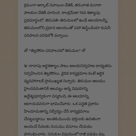
క్రమంగా ఆర్కాట్ నవాబుల చేతికి, తరువాత మరాఠా
పాలకుల చేతికి మారింది. కాలక్రమేణా 19వ శతాబ్దపు
ప్రథమార్థంలో, తిరుపతి-తిరుమలలో ఉండే ఆలయాలన్నీ,
తిరుమలలోని ప్రధాన ఆలయంతో సహా ఈస్టిండియా కంపెనీ
పరిపాలన పరిధిలోకి వచ్చాయి.
🌈 *తెల్లదొరల పరిపాలనలో తిరుమల* 🌈
💫 దాదాపు అర్థశతాబ్దం పాటు ఆలయనిర్వహణ బాధ్యతను
నిర్వహించిన తెల్లదొరలు, వైదిక కార్యక్రమాల కంటే ఆర్థిక
వ్యవహారాలకే ప్రాముఖ్యత నిచ్చారు. తిరుమల ఆలయం
హైందవమతానికి ఆటపట్టు అన్న విషయాన్ని
ఉద్దేశ్యపూర్వకంగా విస్మరించి, ఈ ఆలయాన్ని
ఆదాయవనరుగా భావించేవారు. ఒక పద్ధతి ప్రకారం
హిందూమతాన్ని నిర్వీర్యం చేసే కార్యక్రమాలు
చేపట్టబడ్డాయి. అంతకుముందు భక్తులకు ఉచితంగా
అందించే సేవలకు రుసుము వసూలు చేయడం
ప్రారంభించారు. సరుకుల విషయంలో రాజీ పడడం వల్ల,