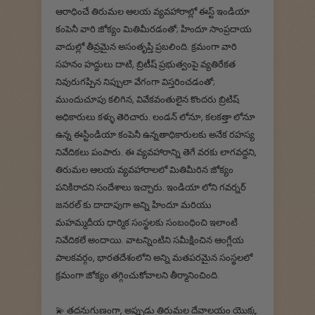
ఆరాధించే తిరుమల ఆలయ వ్యవహారాల్లో ఈస్ట్ ఇండియా
కంపెనీ వారి జోక్యం మితిమీరడంతో; హిందూ సాంప్రదాయ
వాదుల్లో తీవ్రమైన అసంతృప్తి ప్రబలింది. క్రమంగా వారి
సహనం హద్దులు దాటి, బ్రిటీష్ ప్రభుత్వంపై వ్యతిరేకత
నివురుగప్పిన నిప్పులా వేగంగా విస్తరించడంతో;
ముందుచూపు కలిగిన, వివేకవంతులైన కొందరు బ్రిటిష్
అధికారులు కళ్ళు తెరిచారు. లండన్ లోనూ, కలకత్తా లోనూ
ఉన్న ఈస్టిండియా కంపెనీ ఉన్నతాధికారులకు అనేక రహస్య
నివేదికలు పంపారు. ఈ వ్యవహారాన్ని తెగే వరకు లాగవద్దని,
తిరుమల ఆలయ వ్యవహారాలలో మితిమీరిన జోక్యం
పనికిరాదని సందేశాలు ఇచ్చారు. ఇండియా లోని గవర్నర్
జనరల్ కు దాదాపుగా అన్ని హిందూ మరియు
మహమ్మదీయ ధార్మిక సంస్థలకు సంబంధించి ఇలాంటి
నివేదికలే అందాయి. వాటన్నింటిని సమీక్షించిన ఆంగ్లేయ
పాలకవర్గం, భారతదేశంలోని అన్ని మతపరమైన సంస్థలలో
క్రమంగా జోక్యం తగ్గించుకోవాలని తీర్మానించింది.
💫 తదనుగుణంగా, అప్పుడు తిరుమల దేవాలయం యొక్క