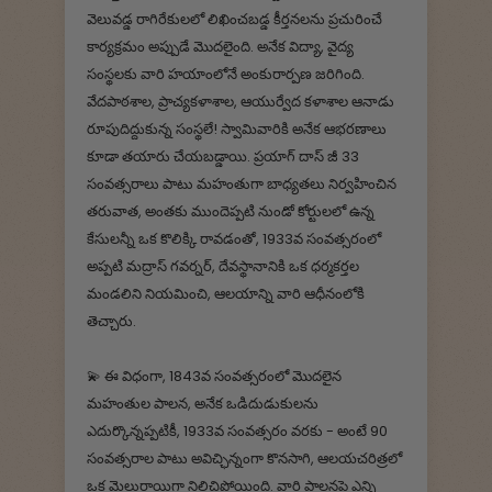
వెలువడ్డ రాగిరేకులలో లిఖించబడ్డ కీర్తనలను ప్రచురించే
కార్యక్రమం అప్పుడే మొదలైంది. అనేక విద్యా, వైద్య
సంస్థలకు వారి హయాంలోనే అంకురార్పణ జరిగింది.
వేదపాఠశాల, ప్రాచ్యకళాశాల, ఆయుర్వేద కళాశాల ఆనాడు
రూపుదిద్దుకున్న సంస్థలే! స్వామివారికి అనేక ఆభరణాలు
కూడా తయారు చేయబడ్డాయి. ప్రయాగ్ దాస్ జీ 33
సంవత్సరాలు పాటు మహంతుగా బాధ్యతలు నిర్వహించిన
తరువాత, అంతకు ముందెప్పటి నుండో కోర్టులలో ఉన్న
కేసులన్నీ ఒక కొలిక్కి రావడంతో, 1933వ సంవత్సరంలో
అప్పటి మద్రాస్ గవర్నర్, దేవస్థానానికి ఒక ధర్మకర్తల
మండలిని నియమించి, ఆలయాన్ని వారి ఆధీనంలోకి
తెచ్చారు.
💫 ఈ విధంగా, 1843వ సంవత్సరంలో మొదలైన
మహంతుల పాలన, అనేక ఒడిదుడుకులను
ఎదుర్కొన్నప్పటికీ, 1933వ సంవత్సరం వరకు - అంటే 90
సంవత్సరాల పాటు అవిచ్ఛిన్నంగా కొనసాగి, ఆలయచరిత్రలో
ఒక మైలురాయిగా నిలిచిపోయింది. వారి పాలనపై ఎన్ని