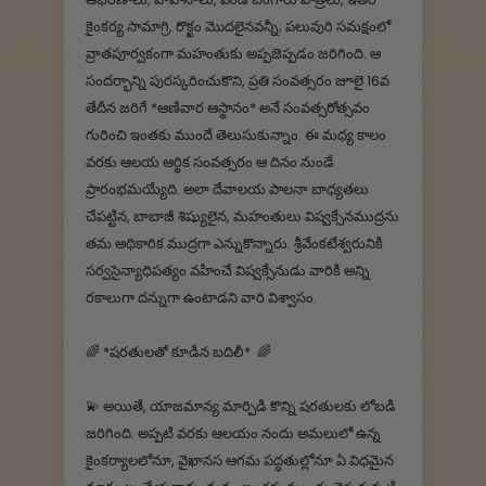
కైంకర్య సామాగ్రి, రొక్ఖం మొదలైనవన్నీ; పలువురి సమక్షంలో
వ్రాతపూర్వకంగా మహంతుకు అప్పజెప్పడం జరిగింది. ఆ
సందర్భాన్ని పురస్కరించుకొని, ప్రతి సంవత్సరం జూలై 16వ
తేదీన జరిగే *ఆణివార ఆస్థానం* అనే సంవత్సరోత్సవం
గురించి ఇంతకు ముందే తెలుసుకున్నాం. ఈ మధ్య కాలం
వరకు ఆలయ ఆర్థిక సంవత్సరం ఆ దినం నుండే
ప్రారంభమయ్యేది. అలా దేవాలయ పాలనా బాధ్యతలు
చేపట్టిన, బాబాజీ శిష్యులైన, మహంతులు విష్వక్సేనముద్రను
తమ అధికారిక ముద్రగా ఎన్నుకొన్నారు. శ్రీవేంకటేశ్వరునికి
సర్వసైన్యాధిపత్యం వహించే విష్వక్సేనుడు వారికి అన్ని
రకాలుగా దన్నుగా ఉంటాడని వారి విశ్వాసం.
🌈 *షరతులతో కూడిన బదిలీ* 🌈
💫 అయితే, యాజమాన్య మార్పిడి కొన్ని షరతులకు లోబడి
జరిగింది. అప్పటి వరకు ఆలయం నందు అమలులో ఉన్న
కైంకర్యాలలోనూ, వైఖానస ఆగమ పద్ధతుల్లోనూ ఏ విధమైన