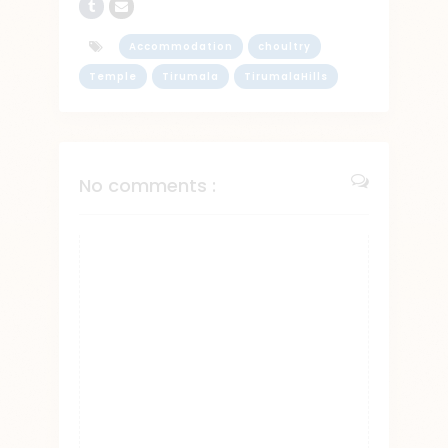
Accommodation
choultry
Temple
Tirumala
TirumalaHills
No comments :