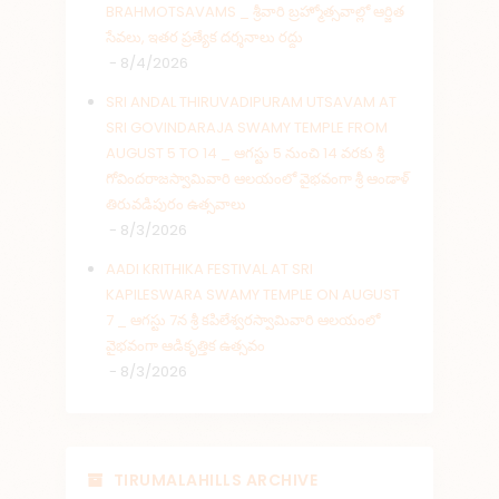
BRAHMOTSAVAMS _ శ్రీవారి బ్రహ్మోత్సవాల్లో ఆర్జిత
సేవలు, ఇతర ప్రత్యేక దర్శనాలు రద్దు
- 8/4/2026
SRI ANDAL THIRUVADIPURAM UTSAVAM AT
SRI GOVINDARAJA SWAMY TEMPLE FROM
AUGUST 5 TO 14 _ ఆగస్టు 5 నుంచి 14 వరకు శ్రీ
గోవిందరాజస్వామివారి ఆలయంలో వైభవంగా శ్రీ ఆండాళ్
తిరువడిపురం ఉత్సవాలు
- 8/3/2026
AADI KRITHIKA FESTIVAL AT SRI
KAPILESWARA SWAMY TEMPLE ON AUGUST
7 _ ఆగస్టు 7న శ్రీ కపిలేశ్వరస్వామివారి ఆలయంలో
వైభవంగా ఆడికృత్తిక ఉత్సవం
- 8/3/2026
TIRUMALAHILLS ARCHIVE