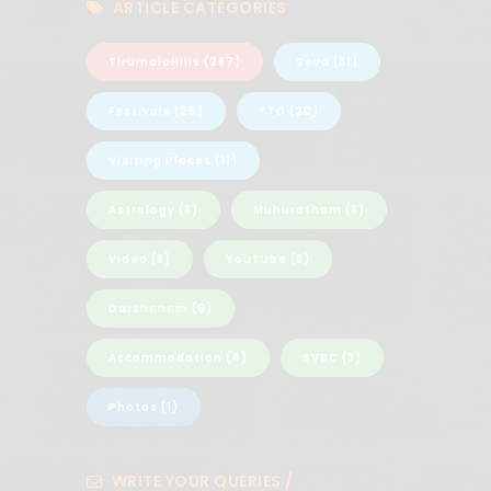
ARTICLE CATEGORIES
TirumalaHills
(287)
Seva
(31)
Festivals
(25)
TTD
(20)
Visiting Places
(11)
Astrology
(8)
Muhuratham
(8)
Video
(8)
YouTube
(8)
Darshanam
(6)
Accommodation
(4)
SVBC
(3)
Photos
(1)
WRITE YOUR QUERIES /