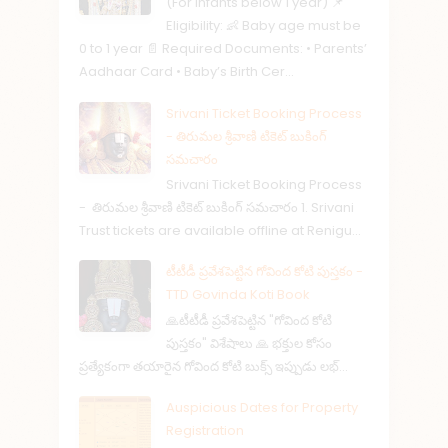
(For infants below 1 year) 📌
Eligibility: 👶 Baby age must be
0 to 1 year 📄 Required Documents: • Parents’
Aadhaar Card • Baby’s Birth Cer...
Srivani Ticket Booking Process
- తిరుమల శ్రీవాణి టికెట్ బుకింగ్
సమచారం
Srivani Ticket Booking Process
- తిరుమల శ్రీవాణి టికెట్ బుకింగ్ సమచారం 1. Srivani
Trust tickets are available offline at Renigu...
టీటీడీ ప్రవేశపెట్టిన గోవింద కోటి పుస్తకం -
TTD Govinda Koti Book
🙏టీటీడీ ప్రవేశపెట్టిన "గోవింద కోటి
పుస్తకం" విశేషాలు 🙏 భక్తుల కోసం
ప్రత్యేకంగా తయారైన గోవింద కోటి బుక్స్ ఇప్పుడు లభ్...
Auspicious Dates for Property
Registration