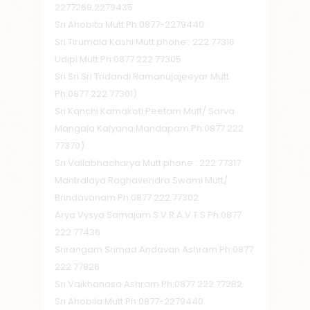
2277269,2279435.
Sri Ahobita Mutt Ph:0877-2279440.
Sri Tirumala Kashi Mutt phone : 222 77316
Udipi Mutt Ph:0877 222 77305
Sri Sri Sri Tridandi Ramanujajeeyar Mutt
Ph:0877 222 77301)
Sri Kanchi Kamakoti Peetam Mutt/ Sarva
Mangala Kalyana Mandapam Ph:0877 222
77370)
Sri Vallabhacharya Mutt phone : 222 77317
Mantralaya Raghavendra Swami Mutt/
Brindavanam Ph:0877 222 77302
Arya Vysya Samajam S.V.R.A.V.T.S Ph:0877
222 77436
Srirangam Srimad Andavan Ashram Ph:0877
222 77826
Sri Vaikhanasa Ashram Ph:0877 222 77282
Sri Ahobila Mutt Ph:0877-2279440