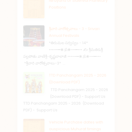
Nirayana or Sidereal Planetary
Positions
శ్రీవారి వారోత్సవాలు - 3 - Srivari
Annual Festivals
*తిరుమల సర్వస్వం - 14*
•••┉┅━❀🕉️❀┉┅━••• ✍️ శ్రీమతి&శ్రీ
పల్లపోతు వాణిశ్రీ-కృష్ణబాలాజీ •••┉┅━❀🕉️❀┉┅━•••
*శ్రీవారి వారోత్సవాలు-3* ...
TTD Panchangam 2025 - 2026
(Download PDF)
TTD Panchangam 2025 - 2026
(Download PDF) - Support Us
TTD Panchangam 2025 - 2026 (Download
PDF) - Support Us
Vehicle Purchase dates with
auspicious Muhurat timings