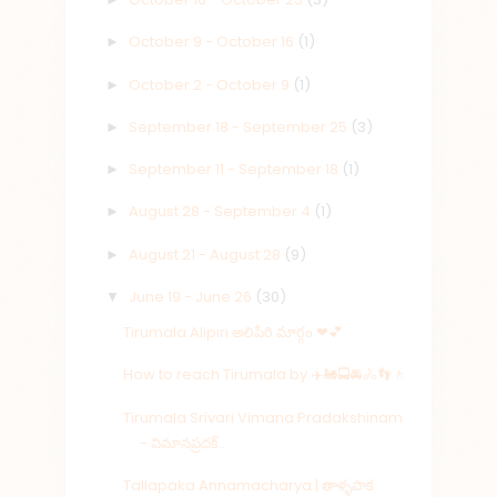
October 9 - October 16
(1)
►
October 2 - October 9
(1)
►
September 18 - September 25
(3)
►
September 11 - September 18
(1)
►
August 28 - September 4
(1)
►
August 21 - August 28
(9)
►
June 19 - June 26
(30)
▼
Tirumala Alipiri అలిపిరి మార్గం ❤💕
How to reach Tirumala by ✈️️🚂🚍🚘🚴👣🚶
Tirumala Srivari Vimana Pradakshinam
- విమానప్రదక్...
Tallapaka Annamacharya | తాళ్ళపాక