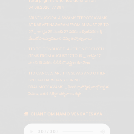
Total pilgrims who had darshan on
04.08.2026: 77,394
SRI VENUGOPALA SWAMY TEPPOTSAVAMS
AT KARVETINAGARAM FROM AUGUST 25 TO
27 _ ఆగస్టు 25 నుంచి 27 వరకు కార్వేటినగరం శ్రీ
వేణుగోపాలస్వామివారి దివ్య తెప్పోత్సవాలు
TTD TO CONDUCT E-AUCTION OF CLOTH
ITEMS FROM AUGUST 17 TO 19 _ ఆగస్టు 17
నుంచి 19 వరకు టీటీడీలో వస్త్రాల ఈ-వేలం
TTD CANCELS ARJITHA SEVAS AND OTHER
SPECIAL DARSHANS DURING
BRAHMOTSAVAMS _ శ్రీవారి బ్రహ్మోత్సవాల్లో ఆర్జిత
సేవలు, ఇతర ప్రత్యేక దర్శనాలు రద్దు
CHANT OM NAMO VENKATESAYA