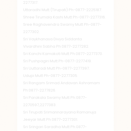
2277317.
Uttaradhi Mutt (Tirupati) Ph-0877-2225187.
Shree Tirumala Kashi Mutt Ph-0877-2277316.
Sree Raghavendra Swamy Mutt Ph-0877-
2277302.
Sri Vaykhanasa Divya Siddanta
Vivardhini Sabha Ph:0877-2277282.
Sri Kanchi Kamakoti Mutt Ph:0877-2277370.
Sri Pushpagiri Mutt Ph-0877-2277419.
Sri Uuttaradi Mutt Ph-0877-2277397.
Udupi Mutt Ph-0877-2277305.
Sri Rangam Srimad Andavan Ashramam
Ph:0877-2277826.
Sri Parakala Swamy Mutt Ph:0877-
2270597,2277383.
Sri Tirupati Srimannarayana Ramanuja
Jeeyar Mutt Ph:0877-2277301.
Sri Sringari Saradha Mutt Ph:0877-