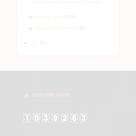
Srivari Bhakhagresarulu - Volume 1
May 29 - June 5
(23)
►
January 2 - January 9
(5)
►
2021
(71)
►
DEVOTEES VISITS
1
0
3
9
2
6
3