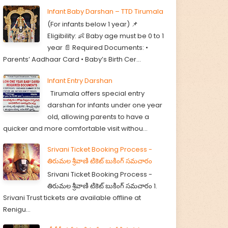
Infant Baby Darshan – TTD Tirumala
(For infants below 1 year) 📌
Eligibility: 👶 Baby age must be 0 to 1
year 📄 Required Documents: •
Parents’ Aadhaar Card • Baby’s Birth Cer...
Infant Entry Darshan
Tirumala offers special entry
darshan for infants under one year
old, allowing parents to have a
quicker and more comfortable visit withou...
Srivani Ticket Booking Process -
తిరుమల శ్రీవాణి టికెట్ బుకింగ్ సమచారం
Srivani Ticket Booking Process -
తిరుమల శ్రీవాణి టికెట్ బుకింగ్ సమచారం 1.
Srivani Trust tickets are available offline at
Renigu...