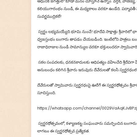
ఆధునిక జగత్తులో కూడా మనం చూస్తూనే ఉన్నాం. వర్తక, వాణిజ్
కలియుగారంభం నుండి, ఈ మధ్యకాలం వరకూ ఉండేది. పద్మావతీ పరి
సువర్ణముద్రికలే!
స్వర్ణం లభ్యమయ్యేది భూమి నుంచే! భూదేవి సాక్షాత్తు శ్రీవారి
ధ్వజస్తంభం బంగారు తాపడం చేయబడింది. ఇంటిలోని పాత్రలు బంగ
రాజాధిరాజుల నుండి సామాన్యుల వరకూ భక్తులందరూ స్వామివారి
సకల సంపదలకు, ధనకనకాదులకు ఆధిపత్యం వహించేది శ్రీదేవిగా పిల
అనుబంధం కలిగిన శ్రీవారు ఇరువురు దేవేరులతో కలసి స్వర్ణరథ
దేవేరులతో స్వామివారు స్వర్ణరథంపై ఊరేగే ఈ స్వర్ణరథోత్సవం శ్రీవార
సూచిస్తుంది.
https://whatsapp.com/channel/0029VaAqKJvBPz
స్వర్ణరథోత్సవంలో, కళ్యాణకట్ట సంఘంవారు సమర్పించిన బంగారు 
లాగటం ఈ స్వర్ణరథోత్సవ ప్రత్యేకత.