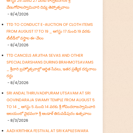
ఆగస్టు 25 నుంచి 27 వరకు కార్వేటినగరం శ్రీ
వేణుగోపాలస్వామివారి దివ్య తెప్పోత్సవాలు
- 8/4/2026
TTD TO CONDUCT E-AUCTION OF CLOTH ITEMS
FROM AUGUST 17 TO 19 _ ఆగస్టు 17 నుంచి 19 వరకు
టీటీడీలో వస్త్రాల ఈ-వేలం
- 8/4/2026
TTD CANCELS ARJITHA SEVAS AND OTHER
SPECIAL DARSHANS DURING BRAHMOTSAVAMS
_ శ్రీవారి బ్రహ్మోత్సవాల్లో ఆర్జిత సేవలు, ఇతర ప్రత్యేక దర్శనాలు
రద్దు
- 8/4/2026
SRI ANDAL THIRUVADIPURAM UTSAVAM AT SRI
GOVINDARAJA SWAMY TEMPLE FROM AUGUST 5
TO 14 _ ఆగస్టు 5 నుంచి 14 వరకు శ్రీ గోవిందరాజస్వామివారి
ఆలయంలో వైభవంగా శ్రీ ఆండాళ్ తిరువడిపురం ఉత్సవాలు
- 8/3/2026
AADI KRITHIKA FESTIVAL AT SRI KAPILESWARA