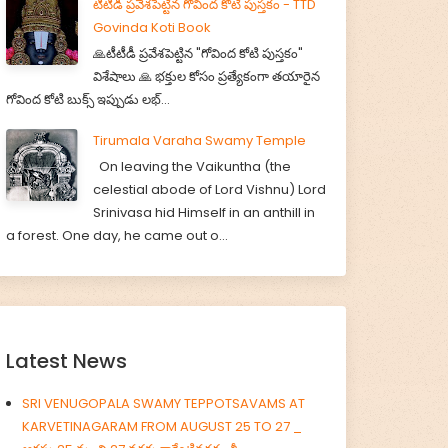
టీటీడీ ప్రవేశపెట్టిన గోవింద కోటి పుస్తకం - TTD
Govinda Koti Book
🙏టీటీడీ ప్రవేశపెట్టిన "గోవింద కోటి పుస్తకం"
విశేషాలు 🙏 భక్తుల కోసం ప్రత్యేకంగా తయారైన
గోవింద కోటి బుక్స్ ఇప్పుడు లభ్...
Tirumala Varaha Swamy Temple
On leaving the Vaikuntha (the
celestial abode of Lord Vishnu) Lord
Srinivasa hid Himself in an anthill in
a forest. One day, he came out o...
Latest News
SRI VENUGOPALA SWAMY TEPPOTSAVAMS AT
KARVETINAGARAM FROM AUGUST 25 TO 27 _