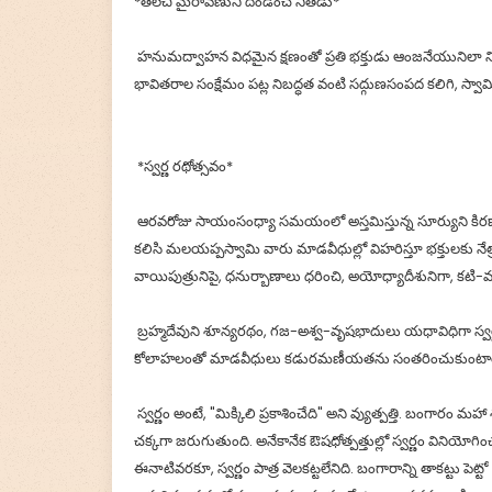
*తలచి మైరావణుని దండించె నితడు*
‌ హనుమద్వాహన విధమైన క్షణంతో ప్రతి భక్తుడు ఆంజనేయునిలా ని
భావితరాల సంక్షేమం పట్ల నిబద్ధత వంటి సద్గుణసంపద కలిగి, స్వ
*స్వర్ణ రథోత్సవం*
ఆరవరోజు సాయంసంధ్యా సమయంలో అస్తమిస్తున్న సూర్యుని కిరణాలు
కలిసి మలయప్పస్వామి వారు మాడవీధుల్లో విహరిస్తూ భక్తులకు నేత్ర
వాయిపుత్రునిపై, ధనుర్బాణాలు ధరించి, అయోధ్యాదీశునిగా, కటి-
బ్రహ్మదేవుని శూన్యరథం, గజ-అశ్వ-వృషభాదులు యధావిధిగా స్వ
కోలాహలంతో మాడవీధులు కడురమణీయతను సంతరించుకుంటా
స్వర్ణం అంటే, "మిక్కిలి ప్రకాశించేది" అని వ్యుత్పత్తి. బంగార
చక్కగా జరుగుతుంది. అనేకానేక ఔషధోత్పత్తుల్లో స్వర్ణం విని
ఈనాటివరకూ, స్వర్ణం పాత్ర వెలకట్టలేనిది. బంగారాన్ని తాకట్టు పెట్