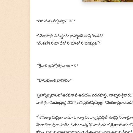
*తిరుమల సర్వస్వం -33*
*"వేంకటాద్రి సమస్థానం బ్రహ్మాండే నాస్తి కించన*
*వేంకటేశ నమో దేవో న భూతో న భవిష్యతి"*
*శ్రీవారి బ్రహ్మోత్సవాలు - 6*
*హనుమంత వాహనం*
బ్రహ్మోత్సవాలలో ఆరవనాటి ఉదయం వరదహస్తం దాల్చిన శ్రీవారు
నాటి శ్రీరామచంద్రుణ్ణి నేనే"* అని ప్రకటిస్తున్నట్లు *వేంకటాద్రిరాముడ
*"కౌసల్యా సుప్రజా రామా పూర్వా సంధ్యా ప్రవర్తతే! ఉత్తిష్ఠ నరశార్
మేలుకొలుపులు పాడించుకుంటున్న శ్రీనివాసుడు *"త్రేతాయుగంలోని 
కోసం, హనుమద్వాహనారూఢుడై వేంకటరామునిగా ఉత్సవ సేవలో పా