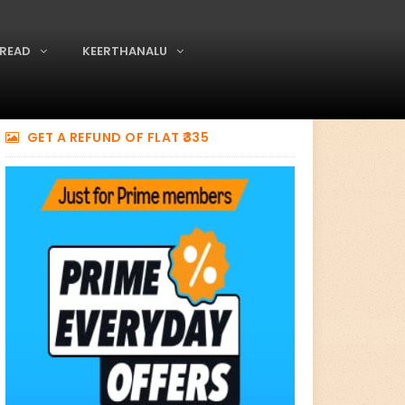
READ
KEERTHANALU
GET A REFUND OF FLAT ₹335