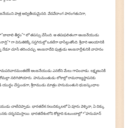
నేయుని పాత్ర అద్వితీయమైనది. వేదవేదాంగ పారంగతునిగా,
న *"జాబాలి తీర్థం"* లో తపస్సు చేసింది. ఆ తపఃఫలితంగా ఆంజనేయుడు
* గా వినుతికెక్కి సప్తగిరుల్లో ఒకటిగా భాసిల్లుతోంది. శ్రీవారి ఆలయానికి
 నేడూ చూసి తరించచ్చు. అంజనాదేవి పుత్రుడు అంజనాద్రీశునికి వాహనం
రామపరివారమంతటికీ ఆంజనేయుడు ఎనలేని మేలు గావించాడు. లక్ష్మణునికి
ు దోమల్లా నలిగిపోయారు. హనుమంతుడు లోకాల్లో రామరాజ్యస్థాపనకు
యుద్ధం చేస్తుండగా, శ్రీరాముడు మాత్రం హనుమంతుని భుజస్కంధాల
 చాటిచెప్పాడు. భారతదేశ నలుదిక్కులలో ఏ వూరు వెళ్ళినా, ఏ దిక్కు
×
🙏 Support TirumalaHills ॐ
ా మనకు దర్శనమిస్తాయి. భారతదేశంలోని కోట్లాది కుటుంబాల్లో *"హనుమాన్
!! Om Namo Venkatesaya !! Thanks for your support