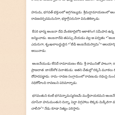
హనుమ, భగవత్ భక్తులలో అగ్రగణ్యుడు. శ్రీమద్రామాయణంలో ఆంజ
రావణదర్పదమనునిగా, భక్తాగ్రేసరునిగా వినుతికెక్కాడు.
కేసరి భార్య అంజనా దేవి వేంకటాద్రిలోని ఆకాశగంగ సమీపాన ఉన్
జన్మించాడు. అంజనాదేవి తపస్సు చేయడం వల్ల ఆ పర్వతం *"అంజనాద్రి"
ఎదురుగా, శృంఖలాబద్ధుడైన *"బేడి ఆంజనేయస్వామి"* ఆలయాన్ని
అయినాడు.
ఆంజనేయుడు లేనిదే రామాయణం లేదు. శ్రీ రామునితో పాటుగా, 
ప్రాణదాత. జానకీశోక వినాశకుడు. అతని చేతుల్లో రక్కసి మూకల
దోహదపడ్డాడు. రామ-రావణ సంగ్రామంలో రావణుడు రథంపై నుండి 
నధిరోహించి రావణుని పరిమార్చాడు.
భగవంతుని కంటే భగవన్నామస్మరణమే ముక్తిదాయకమని ఆంజనేయుడు
చూసినా హనుమంతుని చిన్నా, పెద్దా విగ్రహాలు లెక్కకు మిక్కిలిగ
చాలీసా"* నేడు కూడా నిత్యం పఠిస్తారు.