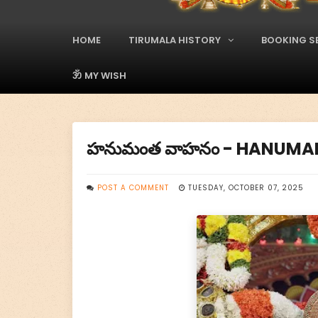
A
d
s
HOME
TIRUMALA HISTORY
BOOKING S
M
a
i
ॐ MY WISH
n
M
e
n
హనుమంత వాహనం - HANUM
u
POST A COMMENT
TUESDAY, OCTOBER 07, 2025