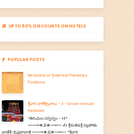
UPTO 50% DISCOUNTS ON HOTELS
POPULAR POSTS
Nirayana or Sidereal Planetary
Positions
శ్రీవారి వారోత్సవాలు - 3 - Srivari Annual
Festivals
*తిరుమల సర్వస్వం - 14*
•••┉┅━❀🕉️❀┉┅━••• ✍️ శ్రీమతి&శ్రీ పల్లపోతు
వాణిశ్రీ-కృష్ణబాలాజీ •••┉┅━❀🕉️❀┉┅━••• *శ్రీవారి