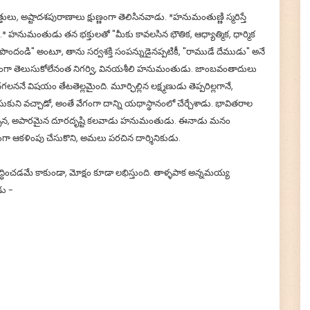
ు, అష్టాదశపురాణాలు క్షుణ్ణంగా తెలిసినవాడు. *హనుమంతుణ్ణి స్మరిస్తే
🙏 Donate Now!
ాయి.* హనుమంతుడు తన భక్తులతో "మీకు కావలసిన భౌతిక, ఆధ్యాత్మిక, ధార్మిక
ి పొందండి" అంటూ, తాను సర్వశక్తి సంపన్నుడైనప్పటికీ, "రాముడే దేముడు" అనే
్వయంగా తెలుసుకోలేనంత నిగర్వి, వినయశీలి హనుమంతుడు. జాంబవంతాదులు
ే విషయం తేటతెల్లమైంది. మూర్ఛిల్లిన లక్ష్మణుడు తెప్పరిల్లగానే,
సుకుని వచ్చాడో, అంతే వేగంగా దాన్ని యథాస్థానంలో చేర్చేశాడు. భావితరాల
ి జేర్చిన, అపారమైన దూరదృష్టి కలవాడు హనుమంతుడు. ఈనాడు మనం
ంగా ఆకళింపు చేసుకొని, అమలు పరచిన దార్శినికుడు.
డమే కాకుండా, మోక్షం కూడా లభిస్తుంది. తాళ్ళపాక అన్నమయ్య
డు -