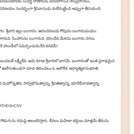
య, వినిమయాలకు సువర్ణ నాణాలను వినియోగించే సాంప్రదాయం,
ణయం సందర్భంగా శ్రీనివాసుడు కుబేరుణ్ణించి అప్పుగా తీసుకుంది
లో భాగం. శ్రీవారి ఇల్లు బంగారం. ఆనందనిలయ గోపురం బంగారుమయం.
ారువి. సింహాసనం బంగారుది. ధరించేది మేలిమి బంగారు నగలు.
కి హుండీలో సమర్పించుకునేది కనకమే!
ువబడే లక్ష్మీదేవి. ఆమె కూడా శ్రీవారిలో భాగమే. బంగారంతో ఇంత ప్రగాఢమైన
ంలో ఊరేగుతుండగా చూచి తరించటం ఓ అలౌకిక, ఆధ్యాత్మికానుభూతి.
ి మహోన్నతిని, సార్వభౌమత్వాన్ని, శ్రీపతిత్వాన్ని, భూదేవీనాథత్వాన్ని
jfTHD3nC0V
గొడుగును రథంపై అలంకరిస్తారు. కేవలం మహిళా భక్తులు మాత్రమే తేరును