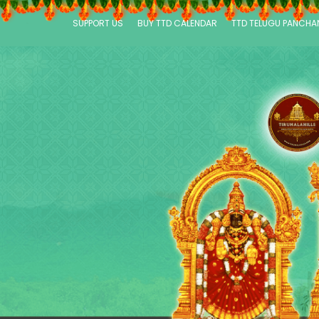
SUPPORT US
BUY TTD CALENDAR
TTD TELUGU PANCH
P
a
g
e
s