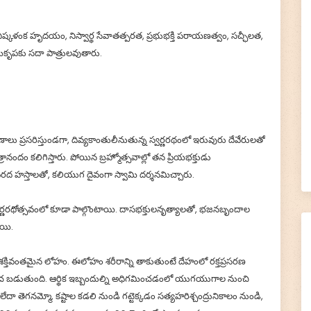
ష్కళంక హృదయం, నిస్వార్థ సేవాతత్పరత, ప్రభుభక్తి పరాయణత్వం, సచ్ఛీలత,
ామికృపకు సదా పాత్రులవుతారు.
 ప్రసరిస్తుండగా, దివ్యకాంతులీనుతున్న స్వర్ణరథంలో ఇరువురు దేవేరులతో
ానందం కలిగిస్తారు. పోయిన బ్రహ్మోత్సవాల్లో తన ప్రియభక్తుడు
వరద హస్తాలతో, కలియుగ దైవంగా స్వామి దర్శనమిచ్చారు.
ర్ణరథోత్సవంలో కూడా పాల్గొంటాయి. దాసభక్తులనృత్యాలతో, భజనబృందాల
యి.
ం మహా శక్తివంతమైన లోహం. ఈలోహం శరీరాన్ని తాకుతుంటే దేహంలో రక్తప్రసరణ
యోగించ బడుతుంది. ఆర్థిక ఇబ్బందుల్ని అధిగమించడంలో యుగయుగాల నుంచి
టో లేదా తెగనమ్మో, కష్టాల కడలి నుండి గట్టెక్కడం సత్యహరిశ్చంద్రునికాలం నుండి,