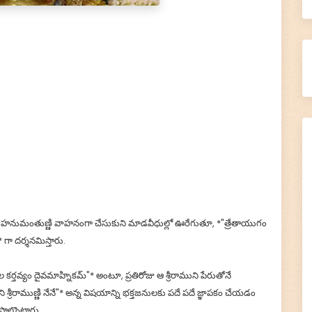
, హనుమంతుణ్ణి వాహనంగా చేసుకుని మాడవీధుల్లో ఊరేగుతూ, *"త్రేతాయుగం
ి* గా దర్శనమిస్తారు.
దూల కర్తవ్యం దైవమాహ్నికమ్"* అంటూ, ప్రతిరోజు ఆ శ్రీరాముని పేరుతోనే
శ్రీరాముణ్ణి నేనే"* అన్న విషయాన్ని భక్తజనులకు పదే పదే జ్ఞాపకం చేయడం
ల్గొంటారు.