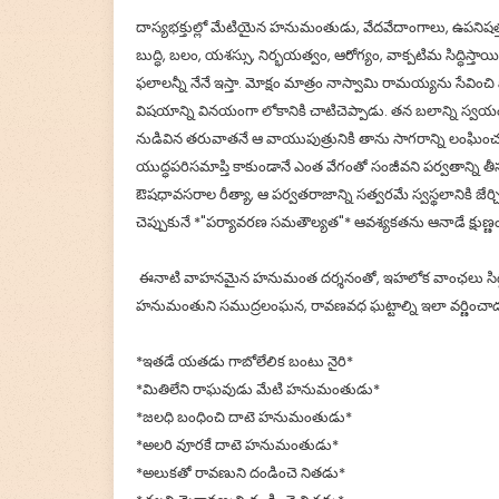
దాస్యభక్తుల్లో మేటియైన హనుమంతుడు, వేదవేదాంగాలు, ఉపనిషత్తుల
బుద్ధి, బలం, యశస్సు, నిర్భయత్వం, ఆరోగ్యం, వాక్పటిమ సిద్ధిస్త
ఫలాలన్నీ నేనే ఇస్తా. మోక్షం మాత్రం నాస్వామి రామయ్యను సేవించ
విషయాన్ని వినయంగా లోకానికి చాటిచెప్పాడు. తన బలాన్ని స
నుడివిన తరువాతనే ఆ వాయుపుత్రునికి తాను సాగరాన్ని లంఘించగలనన
యుద్ధపరిసమాప్తి కాకుండానే ఎంత వేగంతో సంజీవని పర్వతాన్ని తీ
ఔషధావసరాల రీత్యా, ఆ పర్వతరాజాన్ని సత్వరమే స్వస్థలానిక
చెప్పుకునే *"పర్యావరణ సమతౌల్యత"* ఆవశ్యకతను ఆనాడే క్షుణ్ణ
ఈనాటి వాహనమైన హనుమంత దర్శనంతో, ఇహలోక వాంఛలు సిద్ధించ
హనుమంతుని సముద్రలంఘన, రావణవధ ఘట్టాల్ని ఇలా వర్ణించా
*ఇతడే యతడు గాబోలేలిక బంటు నైరి*
*మితిలేని రాఘవుడు మేటి హనుమంతుడు*
*జలధి బంధించి దాటె హనుమంతుడు*
*అలరి వూరకే దాటె హనుమంతుడు*
*అలుకతో రావణుని దండించె నితడు*