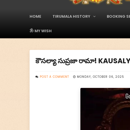
A
d
s
HOME
TIRUMALA HISTORY
BOOKING S
M
a
i
ॐ MY WISH
n
M
e
n
కౌసల్యా సుప్రజా రామా! KAUS
u
POST A COMMENT
MONDAY, OCTOBER 06, 2025