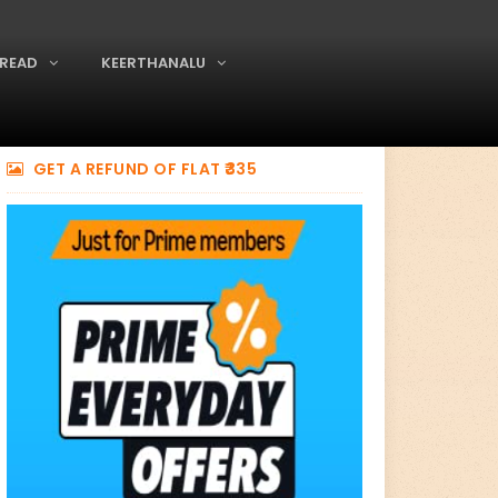
READ
KEERTHANALU
GET A REFUND OF FLAT ₹335