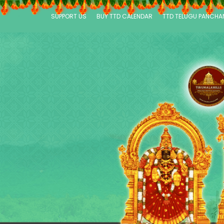
SUPPORT US
BUY TTD CALENDAR
TTD TELUGU PANCH
P
a
g
e
s