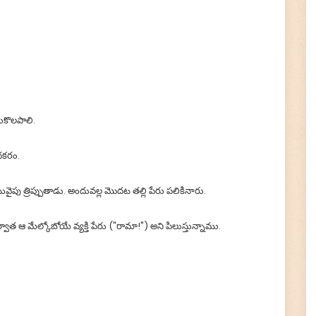
ుకొలపాలి.
ాదకరం.
టువైపు త్రిప్పుతాడు. అందువల్ల మొదట తల్లి పేరు పలికినారు.
తర్వాత ఆ మేల్కోబోయే వ్యక్తి పేరు ("రామా!") అని పిలుస్తున్నాము.
×
🙏 Support TirumalaHills ॐ
!! Om Namo Venkatesaya !! Thanks for your support