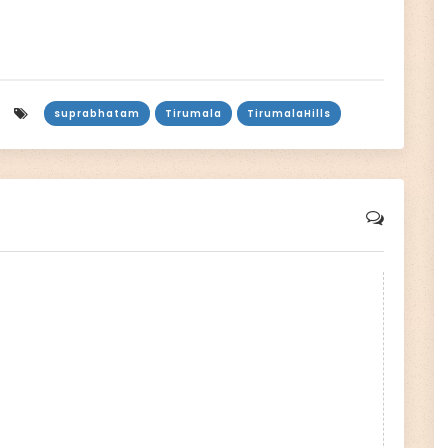
suprabhatam
Tirumala
TirumalaHills