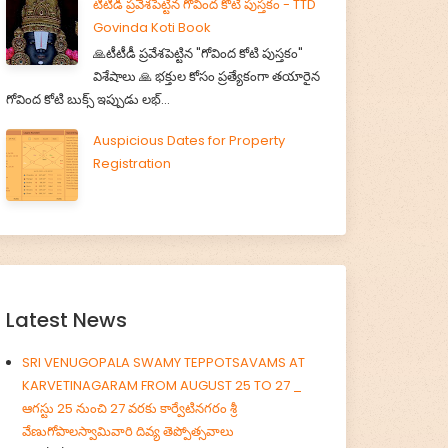
టీటీడీ ప్రవేశపెట్టిన గోవింద కోటి పుస్తకం - TTD
Govinda Koti Book
🙏టీటీడీ ప్రవేశపెట్టిన "గోవింద కోటి పుస్తకం"
విశేషాలు 🙏 భక్తుల కోసం ప్రత్యేకంగా తయారైన
గోవింద కోటి బుక్స్ ఇప్పుడు లభ్...
Auspicious Dates for Property
Registration
Latest News
SRI VENUGOPALA SWAMY TEPPOTSAVAMS AT
KARVETINAGARAM FROM AUGUST 25 TO 27 _
ఆగస్టు 25 నుంచి 27 వరకు కార్వేటినగరం శ్రీ
వేణుగోపాలస్వామివారి దివ్య తెప్పోత్సవాలు