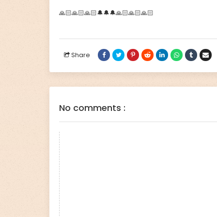
🙏🏻🙏🏻🙏🏻🔔🔔🔔🙏🏻🙏🏻🙏🏻
Share
No comments :