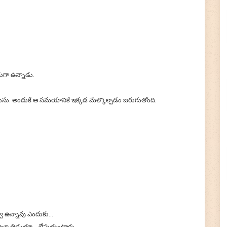
🙏 Donate Now!
గా ఉన్నాడు.
ుసు. అందుకే ఆ సమయానికే ఇక్కడ మేల్కొల్పడం జరుగుతోంది.
.
వూ ఉన్నావు ఎందుకు...
ంటూ తిడుతూ... లేపుతుంటారు.