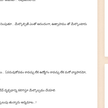
సాన్ని నింపుతూ... మేల్కొల్పితే ఎంతో ఆనందంగా, ఉత్సాహము తో మేల్కొంటారు
ు... (చదువుకోవడం కావచ్చు లేక ఉద్యోగం కావచ్చు లేక మరో వ్యాపారమో,
.
దృక్పథాన్ని కలిగిస్తూ మేల్కొల్పడం చేయాలి.
్కొలుపు తున్నారు అన్నమాట…!