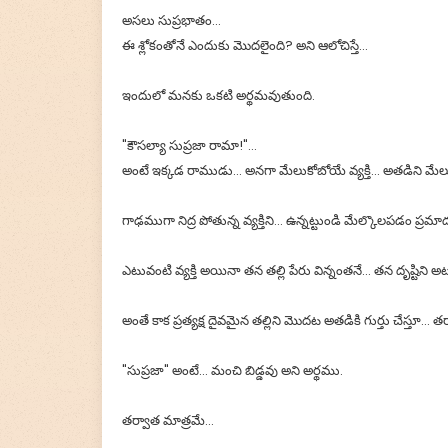
అసలు సుప్రభాతం...
ఈ శ్లోకంతోనే ఎందుకు మొదలైంది? అని ఆలోచిస్తే...
ఇందులో మనకు ఒకటి అర్థమవుతుంది.
"కౌసల్యా సుప్రజా రామా!"...
అంటే ఇక్కడ రాముడు... అనగా మేలుకోబోయే వ్యక్తి... అతడిని మేల
గాఢముగా నిద్ర పోతున్న వ్యక్తిని... ఉన్నట్టుండి మేల్కొలపడం ప్రమ
ఎటువంటి వ్యక్తి అయినా తన తల్లి పేరు విన్నంతనే... తన దృష్టిని అ
అంతే కాక ప్రత్యక్ష దైవమైన తల్లిని మొదట అతడికి గుర్తు చేస్తూ... 
"సుప్రజా" అంటే... మంచి బిడ్డవు అని అర్థము.
తర్వాత మాత్రమే...