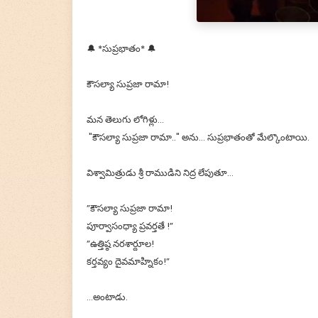
🔔 *సుప్రభాతం* 🔔
కౌసల్యా సుప్రజా రామా!
మన తెలుగు లోగిళ్లు...
"కౌసల్యా సుప్రజా రామా.." అను... సుప్రభాతంతో మేల్కొంటాయి.
విశ్వామిత్రుడు శ్రీ రాముడిని నిద్ర లేపుతూ...
”కౌసల్యా సుప్రజా రామా!
పూర్వాసంధ్యా ప్రవర్తతే !”
”ఉత్తిష్ఠ నరశార్దూల!
కర్తవ్యం దైవమాహ్నికం!”
...అంటాడు.