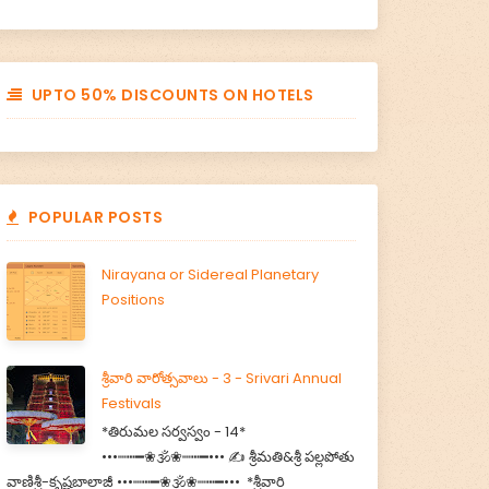
UPTO 50% DISCOUNTS ON HOTELS
POPULAR POSTS
Nirayana or Sidereal Planetary
Positions
శ్రీవారి వారోత్సవాలు - 3 - Srivari Annual
Festivals
*తిరుమల సర్వస్వం - 14*
•••┉┅━❀🕉️❀┉┅━••• ✍️ శ్రీమతి&శ్రీ పల్లపోతు
వాణిశ్రీ-కృష్ణబాలాజీ •••┉┅━❀🕉️❀┉┅━••• *శ్రీవారి