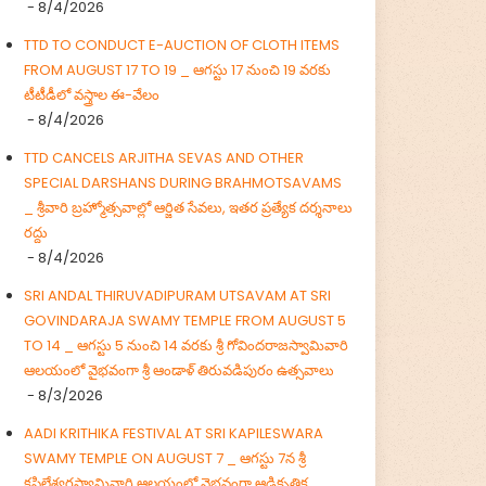
- 8/4/2026
TTD TO CONDUCT E-AUCTION OF CLOTH ITEMS
FROM AUGUST 17 TO 19 _ ఆగస్టు 17 నుంచి 19 వరకు
టీటీడీలో వస్త్రాల ఈ-వేలం
- 8/4/2026
TTD CANCELS ARJITHA SEVAS AND OTHER
SPECIAL DARSHANS DURING BRAHMOTSAVAMS
_ శ్రీవారి బ్రహ్మోత్సవాల్లో ఆర్జిత సేవలు, ఇతర ప్రత్యేక దర్శనాలు
రద్దు
- 8/4/2026
SRI ANDAL THIRUVADIPURAM UTSAVAM AT SRI
GOVINDARAJA SWAMY TEMPLE FROM AUGUST 5
TO 14 _ ఆగస్టు 5 నుంచి 14 వరకు శ్రీ గోవిందరాజస్వామివారి
ఆలయంలో వైభవంగా శ్రీ ఆండాళ్ తిరువడిపురం ఉత్సవాలు
- 8/3/2026
AADI KRITHIKA FESTIVAL AT SRI KAPILESWARA
SWAMY TEMPLE ON AUGUST 7 _ ఆగస్టు 7న శ్రీ
కపిలేశ్వరస్వామివారి ఆలయంలో వైభవంగా ఆడికృత్తిక