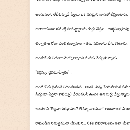
అందువలన లేచేటప్పుడే పిల్లలు ఒక విధమైన బాధతో లేస్తుంటారు.
అలాకాకుండా తన శక్తి సామర్థ్యాలను గుర్తు చేస్తూ... ఆత్మవిశ్వా
తర్వాత ఆ రోజు ఎంత ఉత్సాహంగా తమ పనులను చేసుకొంటారు.
అందుకే ఈ విధంగా మేల్కొల్పాలని మనకు నేర్పుతున్నారు…
"కర్తవ్యం దైవమాహ్నికం"...
అంటే ‘నీకు దైవంచే విధించబడిన... అంటే.. నీవు చేయవలసిన పనుల
సేద్యమో ఏదైనా కావచ్చు) చేయవలసి ఉంది!’ అని గుర్తుచేస్తున్నారు
అందుకని ‘తెల్లవారుఝామునే లెమ్ము నాయనా!’ అంటూ ఒక పాజిటివ్ 
రాముడిని నిమిత్తముగా చేసుకుని... సకల జీవరాశులను ఇలా మేల