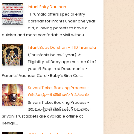
Infant Entry Darshan
Tirumala offers special entry
darshan for infants under one year
old, allowing parents to have a
quicker and more comfortable visit withou...
Infant Baby Darshan – TTD Tirumala
(For infants below 1 year) 📌
Eligibility: 👶 Baby age must be 0 to 1
year 📄 Required Documents: •
Parents’ Aadhaar Card • Baby’s Birth Cer...
Srivani Ticket Booking Process -
తిరుమల శ్రీవాణి టికెట్ బుకింగ్ సమచారం
Srivani Ticket Booking Process -
తిరుమల శ్రీవాణి టికెట్ బుకింగ్ సమచారం 1.
Srivani Trust tickets are available offline at
Renigu...