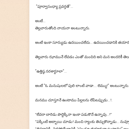
"పూర్వాసంధ్యా ప్రవర్తతే"...
అంటే…
తెల్లవారుతోంది నాయనా అంటున్నారు.
అంటే ఇంకా సూర్యుడు ఉదయించలేదు... ఉదయించడానికి తయారు
తెల్లవారు ఝామునే లేవడం ఎంతో మంచిది అని మన అందరికీ తెల
"ఉత్తిష్ఠ నరశార్దూలా"...
అంటే "ఓ మనుషులలో పులి లాంటి వాడా…. లెమ్ము!" అంటున్నారు
మనము చూస్తూనే ఉంటాము పిల్లలను లేపేటప్పుడు...!.
“లేవరా బారెడు పొద్దెక్కినా ఇంకా పడుకొనే ఉన్నావు...!”
”పక్కింటి అబ్బాయి చూడు! మంచి ర్యాంకు తెచ్చుకొన్నాడు... నువ్
”తినడానికి.. నిద్రపోయేదానికి ఎప్పుడూ తయారుగా ఉంటావు!" అ