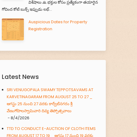
విశేషాలు 🙏 భక్తుల కోసం ప్రత్యేకంగా తయారైన
గోవింద కోటి బుక్స్ ఇప్పుడు లభ్...
Auspicious Dates for Property
Registration
Latest News
SRI VENUGOPALA SWAMY TEPPOTSAVAMS AT
KARVETINAGARAM FROM AUGUST 25 TO 27 _
ఆగస్టు 25 నుంచి 27 వరకు కార్వేటినగరం శ్రీ
వేణుగోపాలస్వామివారి దివ్య తెప్పోత్సవాలు
- 8/4/2026
TTD TO CONDUCT E-AUCTION OF CLOTH ITEMS
FROM AUGUST 17 TO 19 _ ఆగస్టు 17 నుంచి 19 వరకు