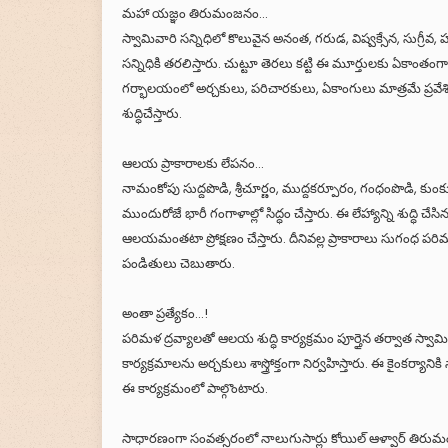
మహా యజ్ఞం తిరుమంజనం...
స్వామివారి సన్నిధిలో కొలువైన అనంత, గరుడ, విష్వక్సేన, సు
సన్నిధికి తరలిస్తారు. చుట్టూ తెరలు కట్టి ఈ మూర్తులకు ఏకాంతంగ
గర్భాలయంలో అర్చకులు, పరిచారకులు, ఏకాంగులు మాత్రమే ప్రవేశ
శుద్ధిచేస్తారు.
ఆలయ ప్రాకారాలకు లేపనం...
నామంకోపు సుద్దపొడి, శ్రీచూర్ణం, ముద్దకర్పూరం, గంధంపొడి, కు
ముందురోజే భారీ గంగాళాల్లో సిద్ధం చేస్తారు. ఈ లేహ్యాన్ని శుద్ధి చ
ఆలయమంతటా ప్రోక్షణం చేస్తారు. దీనివల్ల ప్రాకారాలు సుగంధ ప
పండితులు చెబుతారు.
అంతా ప్రత్యేకం...!
పరిమళ ద్రవ్యాలతో ఆలయ శుద్ధి కార్యక్రమం పూర్తైన తర్వాత స్వామివార
కార్యక్రమాలను అర్చకులు శాస్త్రోక్తంగా నిర్వహిస్తారు. ఈ కైంకర
ఈ కార్యక్రమంలో పాల్గొంటారు.
సాధారణంగా సంవత్సరంలో నాలుగుసార్లు కోయిల్‌ ఆళ్వార్‌ తిరుమ