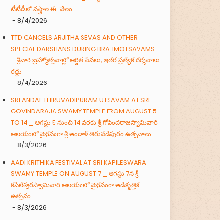
టీటీడీలో వస్త్రాల ఈ-వేలం
- 8/4/2026
TTD CANCELS ARJITHA SEVAS AND OTHER
SPECIAL DARSHANS DURING BRAHMOTSAVAMS
_ శ్రీవారి బ్రహ్మోత్సవాల్లో ఆర్జిత సేవలు, ఇతర ప్రత్యేక దర్శనాలు
రద్దు
- 8/4/2026
SRI ANDAL THIRUVADIPURAM UTSAVAM AT SRI
GOVINDARAJA SWAMY TEMPLE FROM AUGUST 5
TO 14 _ ఆగస్టు 5 నుంచి 14 వరకు శ్రీ గోవిందరాజస్వామివారి
ఆలయంలో వైభవంగా శ్రీ ఆండాళ్ తిరువడిపురం ఉత్సవాలు
- 8/3/2026
AADI KRITHIKA FESTIVAL AT SRI KAPILESWARA
SWAMY TEMPLE ON AUGUST 7 _ ఆగస్టు 7న శ్రీ
కపిలేశ్వరస్వామివారి ఆలయంలో వైభవంగా ఆడికృత్తిక
ఉత్సవం
- 8/3/2026