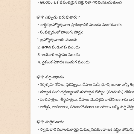
• ఆలయం ఒక జీవంతమైన భక్తునిలా గౌరవింపబడుతుంది.
🍃🌹 ఎప్పుడు జరుపుతారు?
• వార్షిక బ్రహ్మోత్సవాల ప్రారంభానికి ముందు మంగళవారం.
• సంవత్సరంలో నాలుగు సార్లు:
1. బ్రహ్మోత్సవాలకు ముందు
2. ఉగాది పండుగకు ముందు
3. ఆణివారి ఆస్థానం ముందు
4. వైకుంఠ ఏకాదశి పండుగ ముందు
🍃🌹 శుద్ధి విధానం
• గర్భగృహ గోడలు, పైకప్పులు, దీపాల మసి, ధూళి, బూజు అన్నీ శుభ్ర
• తర్వాత సుగంధద్రవ్యాలతో తయారైన లేహ్యం (పరిమళం) గోడలకు,
• పంచపాత్రలు, తీర్థపాత్రలు, దీపాలు మొదలైన వాటిని బంగారు బావి వ
• వాకిళ్లు, వాహనాలు, పరివారదేవతాల ఆలయాలు అన్నీ శుద్ధి చేస్తా
🍃🌹 మలైగుడారం
• స్వామివారి మూలమూర్తిపై దుమ్ము పడకుండా ఒక వస్త్రం తొడుగ