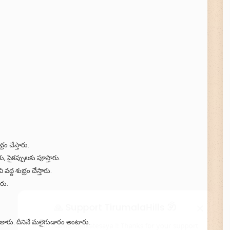
ం చేస్తారు.
 పైకప్పులకు పూస్తారు.
ద్ద శుభ్రం చేస్తారు.
రు.
×
🙏 Support TirumalaHills ॐ
ుతారు. దీనినే మలైగుడారం అంటారు.
!! Om Namo Venkatesaya !! Thanks for your support