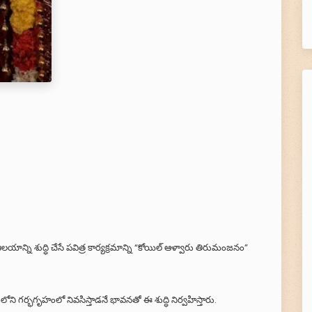
లయాన్ని శుద్ధి చేసే పవిత్ర కార్యక్రమాన్ని “కోయిల్ ఆళ్వారు తిరుమంజనం”
 గర్భగృహంలో నివసిస్తాడనే భావనతో ఈ శుద్ధి నిర్వహిస్తారు.