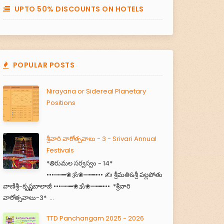
UPTO 50% DISCOUNTS ON HOTELS
POPULAR POSTS
Nirayana or Sidereal Planetary
Positions
శ్రీవారి వారోత్సవాలు - 3 - Srivari Annual
Festivals
*తిరుమల సర్వస్వం - 14*
•••┉┅━❀🕉️❀┉┅━••• ✍️ శ్రీమతి&శ్రీ పల్లపోతు
వాణిశ్రీ-కృష్ణబాలాజీ •••┉┅━❀🕉️❀┉┅━••• *శ్రీవారి
వారోత్సవాలు-3* ...
TTD Panchangam 2025 - 2026