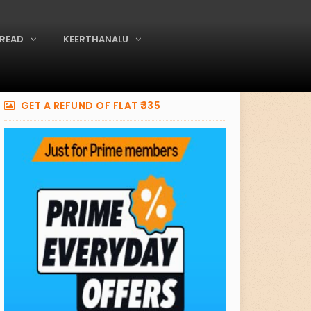
READ
KEERTHANALU
GET A REFUND OF FLAT ₹335