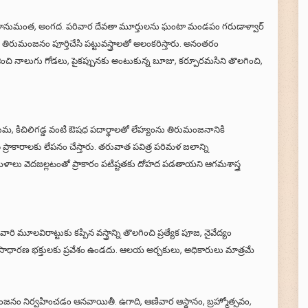
గ్రీవ, హనుమంత, అంగద. పరివార దేవతా మూర్తులను ఘంటా మండపం గరుడాళ్వార్
ా తిరుమంజనం పూర్తిచేసి పట్టువస్త్రాలతో అలంకరిస్తారు. అనంతరం
ించి నాలుగు గోడలు, పైకప్పునకు అంటుకున్న బూజు, కర్పూరమసిని తొలగించి,
ంకుమ, కిచిలిగడ్డ వంటి ఔషధ పదార్థాలతో లేహ్యంను తిరుమంజనానికి
ేసిన ప్రాకారాలకు లేపనం చేస్తారు. తరువాత పవిత్ర పరిమళ జలాన్ని
రిమళాలు వెదజల్లటంతో ప్రాకారం పటిష్టతకు దోహద పడతాయని ఆగమశాస్త్ర
ి మూలవిరాట్టుకు కప్పిన వస్త్రాన్ని తొలగించి ప్రత్యేక పూజ, నైవేద్యం
్యానికి సాధారణ భక్తులకు ప్రవేశం ఉండదు. ఆలయ అర్చకులు, అధికారులు మాత్రమే
ంజనం నిర్వహించడం ఆనవాయితీ. ఉగాది, ఆణివార ఆస్థానం, బ్రహ్మోత్సవం,