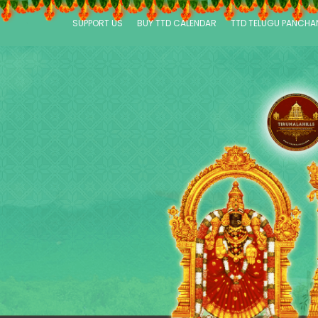
SUPPORT US
BUY TTD CALENDAR
TTD TELUGU PANCH
P
a
g
e
s