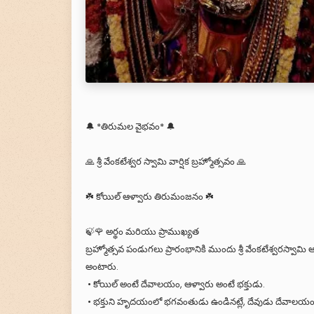
🔔 *తిరుమల వైభవం* 🔔
🙏 శ్రీ వేంకటేశ్వర స్వామి వార్షిక బ్రహ్మోత్సవం 🙏
☘️ కోయిల్ ఆళ్వారు తిరుమంజనం ☘️
🍃🌹 అర్థం మరియు ప్రాముఖ్యత
బ్రహ్మోత్సవ పండుగలు ప్రారంభానికి ముందు శ్రీ వేంకటేశ్వరస్వామి ఆ
అంటారు.
• కోయిల్ అంటే దేవాలయం, ఆళ్వారు అంటే భక్తుడు.
• భక్తుని హృదయంలో భగవంతుడు ఉండినట్లే, దేవుడు దేవాలయంలోని