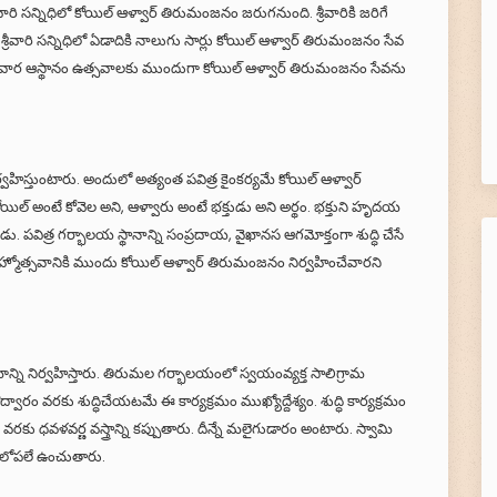
ారి సన్నిధిలో కోయిల్ ఆళ్వార్ తిరుమంజనం జరుగనుంది. శ్రీవారికి జరిగే
వారి సన్నిధిలో ఏడాదికి నాలుగు సార్లు కోయిల్ ఆళ్వార్ తిరుమంజనం సేవ
 ఆణివార ఆస్థానం ఉత్సవాలకు ముందుగా కోయిల్ ఆళ్వార్ తిరుమంజనం సేవను
్వహిస్తుంటారు. అందులో అత్యంత పవిత్ర కైంకర్యమే కోయిల్ ఆళ్వార్
 అంటే కోవెల అని, ఆళ్వారు అంటే భక్తుడు అని అర్థం. భక్తుని హృదయ
 పవిత్ర గర్భాలయ స్థానాన్ని సంప్రదాయ, వైఖానస ఆగమోక్తంగా శుద్ధి చేసే
రహ్మోత్సవానికి ముందు కోయిల్ ఆళ్వార్ తిరుమంజనం నిర్వహించేవారని
మాన్ని నిర్వహిస్తారు. తిరుమల గర్భాలయంలో స్వయంవ్యక్త సాలిగ్రామ
ం వరకు శుద్ధిచేయటమే ఈ కార్యక్రమం ముఖ్యోద్దేశ్యం. శుద్ధి కార్యక్రమం
కు ధవళవర్ణ వస్త్రాన్ని కప్పుతారు. దీన్నే మలైగుడారం అంటారు. స్వామి
రం లోపలే ఉంచుతారు.