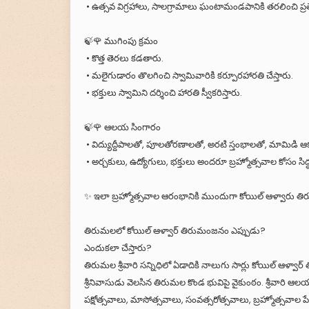
• ఉత్సవ విగ్రహాలు, సాలగ్రామాలు ఘంటామండపానికి తరలించి ప్రత
🍃🌹 ముగింపు క్రమం
• కొత్త తెరలు కడతారు.
• మలైగుడారం తొలగించి స్వామివారికి కర్పూరహారతి చేస్తారు.
• భక్తులు స్వామిని దర్శించి హారతి స్వీకరిస్తారు.
🍃🌹 ఆలయ సింగారం
• విద్యుద్దీపాలతో, పూలతోరణాలతో, అరటి స్తంభాలతో, మామిడి 
• అర్చకులు, ఉద్యోగులు, భక్తులు అందరూ బ్రహ్మోత్సవాల కోసం సి
✨ ఇలా బ్రహ్మోత్సవాల ఆరంభానికి ముందుగా కోయిల్ ఆళ్వారు తిరుమ
తిరుమలలో కోయిల్ ఆళ్వార్ తిరుమంజనం ఎప్పుడు?
ఎందుకలా చేస్తారు?
తిరుమల శ్రీవారి సన్నిధిలో ఏడాదికి నాలుగు సార్లు కోయిల్ ఆళ్వా
శ్రీనివాసుడు వెలసిన తిరుమల కొండ భువిపై వైకుంఠం. శ్రీవారి ఆలయం
పక్షోత్సవాలు, మాసోత్సవాలు, సంవత్సరోత్సవాలు, బ్రహ్మోత్సవాల 