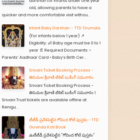
darshan for infants under one year
old, allowing parents to have a
quicker and more comfortable visit withou...
Infant Baby Darshan – TTD Tirumala
(For infants below 1 year) 📌
Eligibility: 👶 Baby age must be 0 to 1
year 📄 Required Documents: •
Parents’ Aadhaar Card • Baby’s Birth Cer...
Srivani Ticket Booking Process -
తిరుమల శ్రీవాణి టికెట్ బుకింగ్ సమచారం
Srivani Ticket Booking Process -
తిరుమల శ్రీవాణి టికెట్ బుకింగ్ సమచారం 1.
Srivani Trust tickets are available offline at
Renigu...
టీటీడీ ప్రవేశపెట్టిన గోవింద కోటి పుస్తకం - TTD
Govinda Koti Book
🙏టీటీడీ ప్రవేశపెట్టిన "గోవింద కోటి పుస్తకం"