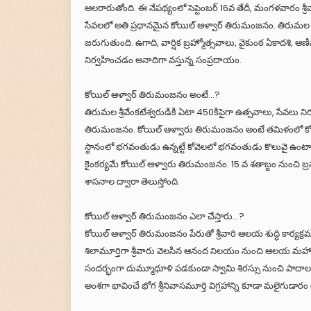
అలరారుతోంది. ఈ నేపథ్యంలో సెప్టెంబర్ 16వ తేదీ, మంగళవారం శ్రీవ
సేవలలో అతి ప్రధానమైన కోయిల్ ఆళ్వార్ తిరుమంజనం. తిరుమల శ్రీ
జరుగుతుంది. ఉగాది, వార్షిక బ్రహ్మోత్సవాలు, వైకుంఠ ఏకాదశి,
నిర్వహించడం అనాదిగా వస్తున్న సంప్రదాయం.
కోయిల్ ఆళ్వార్ తిరుమంజనం అంటే...?
తిరుమల శ్రీవేంకటేశ్వరుడికి ఏటా 450కిపైగా ఉత్సవాలు, సేవలు నిర
తిరుమంజనం. కోయిల్ ఆళ్వారు తిరుమంజనం అంటే తమిళంలో కోయిల్
స్థానంలో భగవంతుడు ఉన్నట్టే కోవెలలో భగవంతుడు కొలువై ఉంటాడు.
కైంకర్యమే కోయిల్ ఆళ్వారు తిరుమంజనం. 15 వ శతాబ్దం నుంచి బ్
శాసనాల ద్వారా తెలుస్తోంది.
కోయిల్ ఆళ్వార్ తిరుమంజనం ఎలా చేస్తారు...?
కోయిల్ ఆళ్వార్ తిరుమంజనం పేరుతో శ్రీవారి ఆలయ శుద్ధి కార్యక్ర
శిలామూర్తిగా శ్రీవారు వెలసిన ఆనంద నిలయం నుంచి ఆలయ మహాద్వార
సందర్భంగా దుమ్మూధూళి పడకుండా స్వామి శిరస్సు నుంచి పాదాల వర
అంశగా భావించే భోగ శ్రీనివాసమూర్తి విగ్రహాన్ని కూడా మలైగుడా