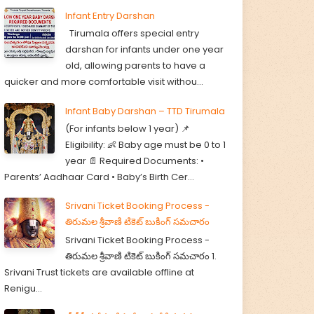
Infant Entry Darshan
Tirumala offers special entry
darshan for infants under one year
old, allowing parents to have a
quicker and more comfortable visit withou...
Infant Baby Darshan – TTD Tirumala
(For infants below 1 year) 📌
Eligibility: 👶 Baby age must be 0 to 1
year 📄 Required Documents: •
Parents’ Aadhaar Card • Baby’s Birth Cer...
Srivani Ticket Booking Process -
తిరుమల శ్రీవాణి టికెట్ బుకింగ్ సమచారం
Srivani Ticket Booking Process -
తిరుమల శ్రీవాణి టికెట్ బుకింగ్ సమచారం 1.
Srivani Trust tickets are available offline at
Renigu...