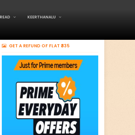
READ
KEERTHANALU
GET A REFUND OF FLAT ₹335