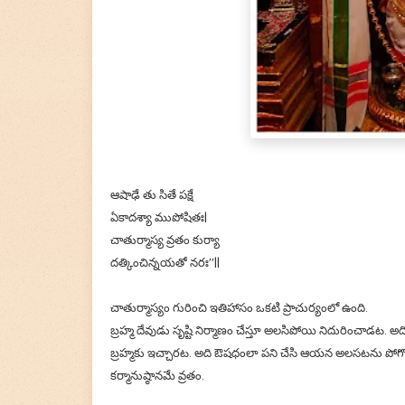
ఆషాఢే తు సితే పక్షే
ఏకాదశ్యా ముపోషితః|
చాతుర్మాస్య వ్రతం కుర్యా
దత్కించిన్నయతో నరః’’||
చాతుర్మాస్యం గురించి ఇతిహాసం ఒకటి ప్రాచుర్యంలో ఉంది.
బ్రహ్మ దేవుడు సృష్టి నిర్మాణం చేస్తూ అలసిపోయి నిదురించాడట.
బ్రహ్మకు ఇచ్చారట. అది ఔషధంలా పని చేసి ఆయన అలసటను పోగొట్టి
కర్మానుష్ఠానమే వ్రతం.