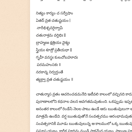
నిత్యం కార్యం చ సర్వేషాం
ఏతద్ వ్రత చతుష్టయం |
నారీభిశ్చనరైర్వాపి
చతురాశ్రమ వర్తిభిః ||
బ్రాహ్మణః క్షత్రియః వైశ్యః
స్త్రియః శూద్రో ప్రతీయథా ||
గృహీ వనస్థః కుటచోబహూదః
పరమహంసకః ॥
నరకాన్న నిర్వర్తంతే
త్యక్త్వా వ్రత చతుష్టయం ॥
చాతుర్మాస వ్రతం ఆచరించడమనేది ఇటీవలి కాలంలో వచ్చినది కాదు
పురాణాలలోని కథనాల వలన అవగతమవుతుంది. ఒకప్పుడు ఇప్పట
అనంతర కాలంలో రెండేసి నెలల పాటు ఉండే ఆరు ఋతువులుగా అ
మాత్రమే ఉండేవి. వర్ష ఋతువుతోనే సంవత్సరము ఆరంభామవుతూ ఉండే
సంవత్సరానికి మూడు ఋతువులున్న ఆ కాలములో ఒక్క ఋతువు ప్ర
ప్రఘాస యజ్ఞం, కార్తీక పూర్ణిమ నుండి సాకమేద యజ్ఞం, ఫాల్గుణ 