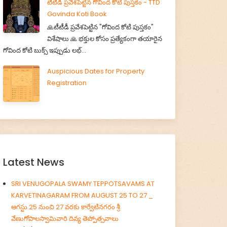
టీటీడీ ప్రవేశపెట్టిన గోవింద కోటి పుస్తకం - TTD
Govinda Koti Book
🙏టీటీడీ ప్రవేశపెట్టిన "గోవింద కోటి పుస్తకం"
విశేషాలు 🙏 భక్తుల కోసం ప్రత్యేకంగా తయారైన
గోవింద కోటి బుక్స్ ఇప్పుడు లభ్...
Auspicious Dates for Property
Registration
Latest News
SRI VENUGOPALA SWAMY TEPPOTSAVAMS AT
KARVETINAGARAM FROM AUGUST 25 TO 27 _
ఆగస్టు 25 నుంచి 27 వరకు కార్వేటినగరం శ్రీ
వేణుగోపాలస్వామివారి దివ్య తెప్పోత్సవాలు