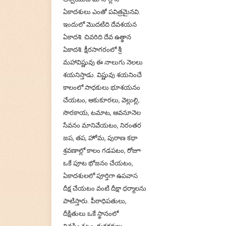
ఏకాదశులు ఎంతో పవిత్రమైనవి.
ఇందులో మొదటిది దేవశయన
ఏకాదశి. చివరిది దేవ ఉత్థాన
ఏకాదశి. క్షీరసాగరంలో శ్రీ
మహావిష్ణువు ఈ నాలుగు నెలలు
శయనిస్తాడు. విష్ణువు శయనించే
కాలంలో సాధకులు భూశయనం
చేయటం, ఆకుకూరలు, వెల్లుల్లి,
సొరకాయ, టమాట, ఆవనూనెల
సేవనం మానివేయటం, నిరంతర
జప, తప, హోమ, పురాణ కథా
శ్రవణాల్లో కాలం గడపటం, రోజూ
ఒకే పూట భోజనం చేయటం,
ఏకాదశులలో పూర్తిగా ఉపవాస
దీక్ష చేయటం వంటి దీక్షా ధర్మాలను
పాటిస్తారు. పీఠాధిపతులు,
దీక్షితులు ఒకే స్థానంలో