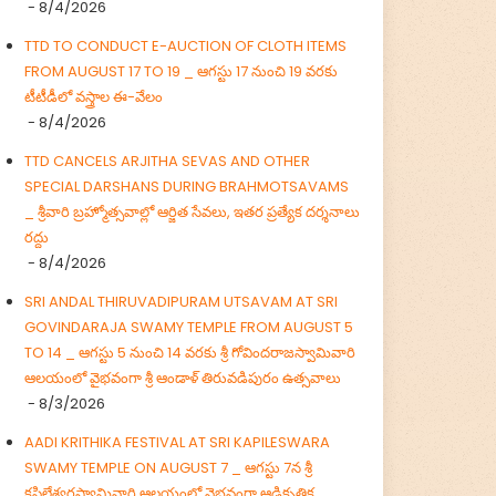
- 8/4/2026
TTD TO CONDUCT E-AUCTION OF CLOTH ITEMS
FROM AUGUST 17 TO 19 _ ఆగస్టు 17 నుంచి 19 వరకు
టీటీడీలో వస్త్రాల ఈ-వేలం
- 8/4/2026
TTD CANCELS ARJITHA SEVAS AND OTHER
SPECIAL DARSHANS DURING BRAHMOTSAVAMS
_ శ్రీవారి బ్రహ్మోత్సవాల్లో ఆర్జిత సేవలు, ఇతర ప్రత్యేక దర్శనాలు
రద్దు
- 8/4/2026
SRI ANDAL THIRUVADIPURAM UTSAVAM AT SRI
GOVINDARAJA SWAMY TEMPLE FROM AUGUST 5
TO 14 _ ఆగస్టు 5 నుంచి 14 వరకు శ్రీ గోవిందరాజస్వామివారి
ఆలయంలో వైభవంగా శ్రీ ఆండాళ్ తిరువడిపురం ఉత్సవాలు
- 8/3/2026
AADI KRITHIKA FESTIVAL AT SRI KAPILESWARA
SWAMY TEMPLE ON AUGUST 7 _ ఆగస్టు 7న శ్రీ
కపిలేశ్వరస్వామివారి ఆలయంలో వైభవంగా ఆడికృత్తిక