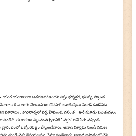
🙏 Donate Now!
. యుగ యుగాలుగా ఆచరణలో ఉందని విష్ణు ధర్మోత్తర, భవిష్య, స్కాంద
ిలాగా కాక నాలుగు నెలలుపాటు కొనసాగే ఋతువులు మూడే ఉండేవట.
వి మారాయి . తొలినాళ్ళలో వర్ష, హేమంత, వసంత - అనే మూడు ఋతువులు
ది. ఈ కారణం వల్ల సంవత్సరానికి " వర్షం" అనే పేరు వచ్చింది.
ారంభంలో ఒక్కో యజ్ఞం చేస్తుండేవారు. ఆషాఢ పూర్ణిమ నుండి వరుణ
పూర్ణిమ నుండి వైశ్వ దేవయజ్ఞము చేస్తూ ఉండేవారు. ఆనాటి ఆషాఢంలో చేసే