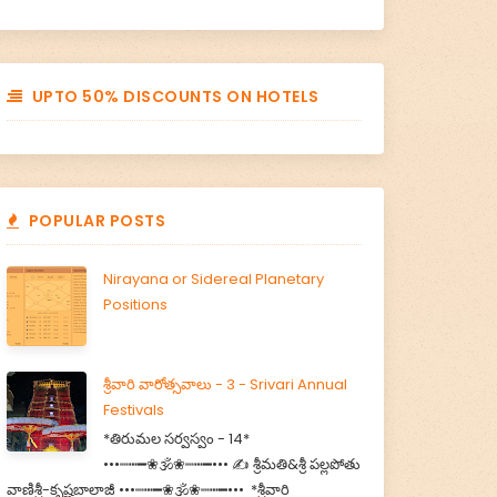
UPTO 50% DISCOUNTS ON HOTELS
POPULAR POSTS
Nirayana or Sidereal Planetary
Positions
శ్రీవారి వారోత్సవాలు - 3 - Srivari Annual
Festivals
*తిరుమల సర్వస్వం - 14*
•••┉┅━❀🕉️❀┉┅━••• ✍️ శ్రీమతి&శ్రీ పల్లపోతు
వాణిశ్రీ-కృష్ణబాలాజీ •••┉┅━❀🕉️❀┉┅━••• *శ్రీవారి