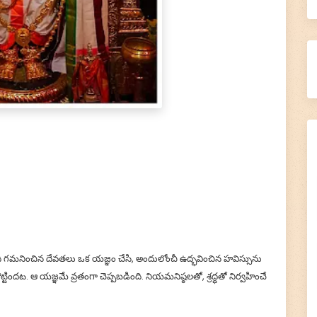
 అది గమనించిన దేవతలు ఒక యజ్ఞం చేసి, అందులోంచీ ఉద్భవించిన హవిస్సును
ందట. ఆ యజ్ఞమే వ్రతంగా చెప్పబడింది. నియమనిష్ఠలతో, శ్రద్ధతో నిర్వహించే