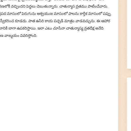
ోకి వచ్చిందని పెద్దలు చెబుతున్నారు. చాతుర్మాస వ్రతము పాటించేవారు.
పద మాసంలో పెరుగును ఆశ్వయుజ మాసంలో పాలను కార్తీక మాసంలో పప్పు
ము స్వీకరించ కూడదు. పాత ఉసిరి కాయ పచ్చడి మాత్రం వాడవచ్చును. ఈ ఆహార
ానికి బాగా ఉపకరిస్తాయి. ఇలా ఎటు చూసినా చాతుర్మాస్య వ్రతదీక్ష అనేది
ాణ వాఙ్మయం వివరిస్తోంది.