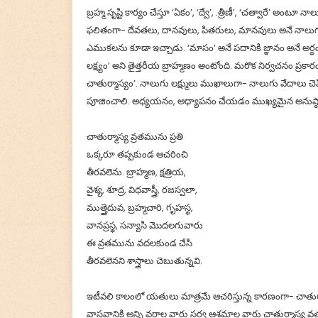
బ్రహ్మ సృష్టి కార్యం చేస్తూ ‘ఏకం’, ‘ద్వే’, .త్రీణీ’, ‘చత్వారే’ అం
ఫలితంగా- దేవతలు, దానవులు, పితరులు, మానవులు అనే నాలుగు
ఎముకలను కూడా ఇచ్చాడు. ‘మాసం’ అనే పదానికి జ్ఞానం అనే అర్థం
లక్ష్యం’ అని తైత్తరీయ బ్రాహ్మణం అంటోంది. మరొక నిర్వచనం ప్రకారం
చాతుర్మాస్యం’. నాలుగు లక్ష్ములు ముఖాలుగా- నాలుగు వేదాలు చెప్పి
పూజించాలి. అధ్యయనం, అధ్యాపనం చేయడం ముఖ్యమైన అనుష్ఠ
చాతుర్మాస్య వ్రతమును ప్రతి
ఒక్కరూ తప్పకుండ ఆచరించి
తీరవలెను. బ్రాహ్మణ, క్షత్రియ,
వైశ్య, శూద్ర, విధవాస్త్రీ, రజస్వలా,
ముత్తైదువ, బ్రహ్మచారి, గృహస్థ,
వానప్రస్థ, సన్యాసి మొదలగువారు
ఈ వ్రతమును వదలకుండ చేసి
తీరవలెనని శాస్త్రాలు చెబుతున్నవి.
ఇటీవలి కాలంలో యతులు మాత్రమే ఆచరిస్తున్న కారణంగా- చాతుర్మాస్
వాస్తవానికి అన్ని వర్గాల వారు సర్వ ఆశ్రమాల వారు చాతుర్మాస్య వ్