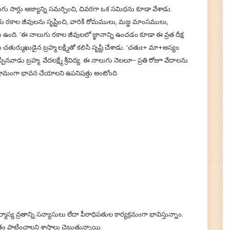
టూ నాలుగు సార్లు ఆజ్యాన్ని సమర్పించి, చివరగా ఒక సమిధను కూడా వేశాడు.
 రకాల జీవులను సృష్టించి, వారికి రోమములు, మజ్జ మాంసములు,
 ఉంది. ‘ఈ నాలుగు రకాల జీవులలో జ్ఞానాన్ని ఉంచడం కూడా ఈ వ్రత దీక్ష
 చతుర్ముఖుడైన బ్రహ్మ లక్ష్మితో కలిసి సృష్టి చేశాడు. ‘చతుః+ మా+అస్యం
నవాడు బ్రహ్మ. వేదలక్ష్మే శ్రీవిద్య. ఈ నాలుగు నెలలూ- ప్రతి రోజూ వేదాలను
ామంగా భావన చేయాలని ఉపనిషత్తు అంటోంది
×
🙏 Support TirumalaHills ॐ
య వ్రతాన్ని సన్యాసులు లేదా పీఠాధిపతుల కార్యక్రమంగా భావిస్తున్నాం.
!! Om Namo Venkatesaya !! Thanks for your support
రతం పాటించాలని శాస్త్రాలు చెబుతున్నాయి.