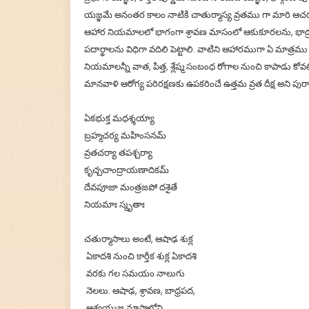
యజ్ఞమే అనంతర కాలం నాటికి చాతుర్మాస్య వ్రతము గా మారి ఆచరణల
ఆహార నియమాలలో భాగంగా శ్రావణ మాసంలో ఆకుకూరలను, భాద్ర
పదార్థాలను విధిగా వదిలి పెట్టాలి. వాటిని ఆహారముగా ఏ మాత్ర
నియమాలన్నీ వాత, పిత్త, శ్లేష్మ సంబంధ రోగాల నుంచి కాపాడు కోవట
మానవాళి ఆరోగ్య పరిరక్షణకు ఉపకరించే ఉత్తమ వ్రత దీక్ష అని పుర
ఏకభుక్త మధశ్శయ్యా
బ్రహ్మచర్య మహింసనమ్
వ్రతచర్యా తపశ్చర్యా
కృచ్చచాంద్రాయణాదికమ్
దేవపూజా మంత్రజపో దశైతే
నియమాః స్మృతాః
చతుర్మాసాలు అంటే, ఆషాఢ శుక్ల
ఏకాదశి నుంచి కార్తీక శుక్ల ఏకాదశి
వరకు గల సమయం నాలుగు
నెలలు. ఆషాఢ, శ్రావణ, బాధ్రపద,
ఆశ్వయుజ మాసాల్లోని