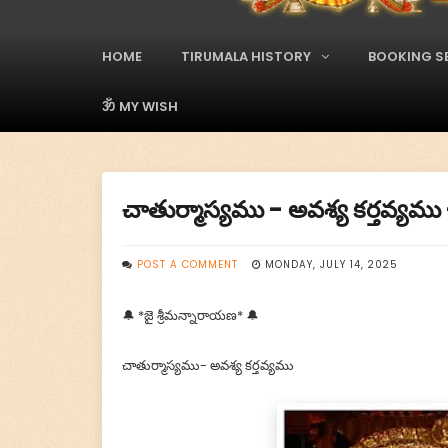
A
d
s
HOME
TIRUMALA HISTORY
BOOKING S
M
a
i
ॐ MY WISH
n
M
e
n
చాతుర్మాస్యము - అవశ్య కర్త
u
POST A COMMENT
MONDAY, JULY 14, 2025
🔔 *జై శ్రీమన్నారాయణ* 🔔
చాతుర్మాస్యము- అవశ్య కర్తవ్యము