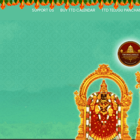
SUPPORT US
BUY TTD CALENDAR
TTD TELUGU PANCH
P
a
g
e
s